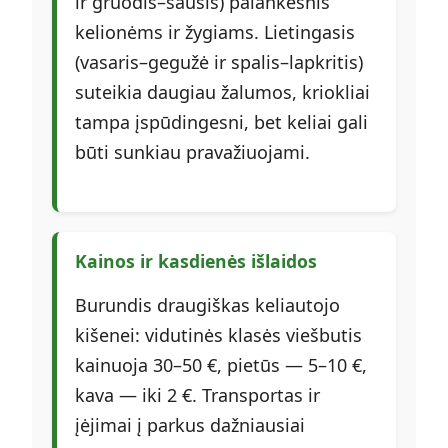
ir gruodis–sausis) palankesnis
kelionėms ir žygiams. Lietingasis
(vasaris–gegužė ir spalis–lapkritis)
suteikia daugiau žalumos, kriokliai
tampa įspūdingesni, bet keliai gali
būti sunkiau pravažiuojami.
Kainos ir kasdienės išlaidos
Burundis draugiškas keliautojo
kišenei: vidutinės klasės viešbutis
kainuoja 30–50 €, pietūs — 5–10 €,
kava — iki 2 €. Transportas ir
įėjimai į parkus dažniausiai