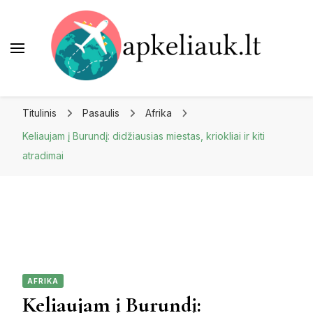
Apkeliauk.lt
Titulinis
Pasaulis
Afrika
Keliaujam į Burundį: didžiausias miestas, kriokliai ir kiti
atradimai
AFRIKA
Keliaujam į Burundį: