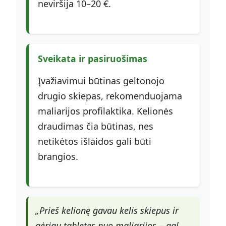
neviršija 10–20 €.
Sveikata ir pasiruošimas
Įvažiavimui būtinas geltonojo
drugio skiepas, rekomenduojama
maliarijos profilaktika. Kelionės
draudimas čia būtinas, nes
netikėtos išlaidos gali būti
brangios.
„Prieš kelionę gavau kelis skiepus ir
gėriau tabletes nuo maliarijos – gal