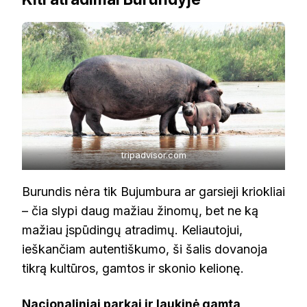
tripadvisor.com
Burundis nėra tik Bujumbura ar garsieji kriokliai
– čia slypi daug mažiau žinomų, bet ne ką
mažiau įspūdingų atradimų. Keliautojui,
ieškančiam autentiškumo, ši šalis dovanoja
tikrą kultūros, gamtos ir skonio kelionę.
Nacionaliniai parkai ir laukinė gamta