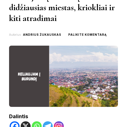
didžiausias miestas, kriokliai ir
kiti atradimai
ON
Autorius
ANDRIUS ŽUKAUSKAS
PALIKITE KOMENTARĄ
KELIAUJAM
Į
BURUNDĮ:
DIDŽIAUSI
MIESTAS,
KRIOKLIAI
IR
KITI
ATRADIMAI
Dalintis