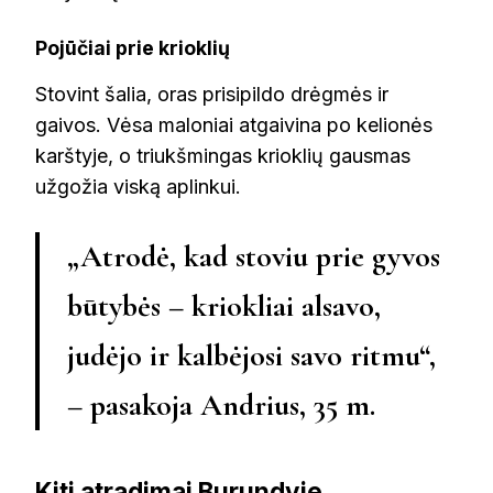
Pojūčiai prie krioklių
Stovint šalia, oras prisipildo drėgmės ir
gaivos. Vėsa maloniai atgaivina po kelionės
karštyje, o triukšmingas krioklių gausmas
užgožia viską aplinkui.
„Atrodė, kad stoviu prie gyvos
būtybės – kriokliai alsavo,
judėjo ir kalbėjosi savo ritmu“,
– pasakoja Andrius, 35 m.
Kiti atradimai Burundyje