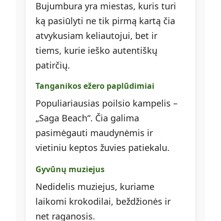
Bujumbura yra miestas, kuris turi
ką pasiūlyti ne tik pirmą kartą čia
atvykusiam keliautojui, bet ir
tiems, kurie ieško autentiškų
patirčių.
Tanganikos ežero paplūdimiai
Populiariausias poilsio kampelis –
„Saga Beach“. Čia galima
pasimėgauti maudynėmis ir
vietiniu keptos žuvies patiekalu.
Gyvūnų muziejus
Nedidelis muziejus, kuriame
laikomi krokodilai, beždžionės ir
net raganosis.