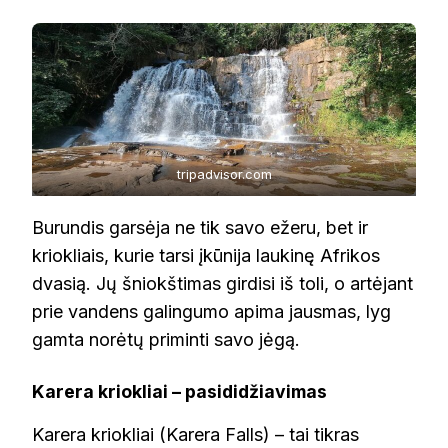
tripadvisor.com
Burundis garsėja ne tik savo ežeru, bet ir
kriokliais, kurie tarsi įkūnija laukinę Afrikos
dvasią. Jų šniokštimas girdisi iš toli, o artėjant
prie vandens galingumo apima jausmas, lyg
gamta norėtų priminti savo jėgą.
Karera kriokliai – pasididžiavimas
Karera kriokliai (Karera Falls) – tai tikras