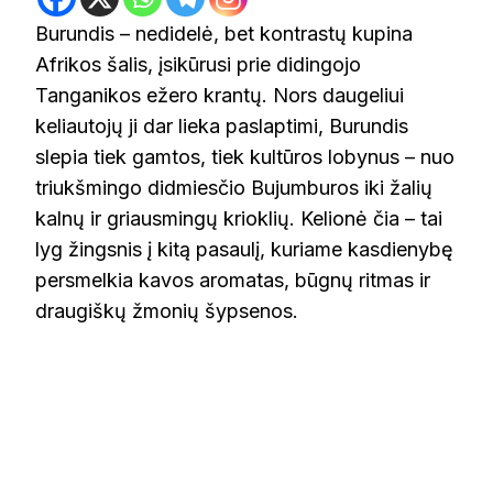
Burundis – nedidelė, bet kontrastų kupina
Afrikos šalis, įsikūrusi prie didingojo
Tanganikos ežero krantų. Nors daugeliui
keliautojų ji dar lieka paslaptimi, Burundis
slepia tiek gamtos, tiek kultūros lobynus – nuo
triukšmingo didmiesčio Bujumburos iki žalių
kalnų ir griausmingų krioklių. Kelionė čia – tai
lyg žingsnis į kitą pasaulį, kuriame kasdienybę
persmelkia kavos aromatas, būgnų ritmas ir
draugiškų žmonių šypsenos.