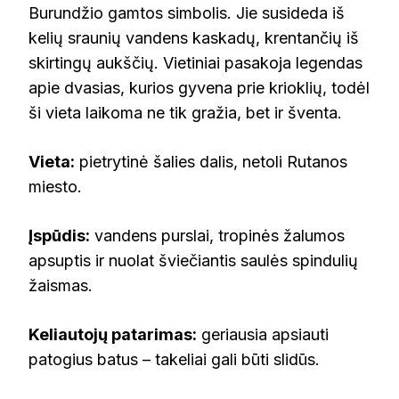
Burundžio gamtos simbolis. Jie susideda iš
kelių sraunių vandens kaskadų, krentančių iš
skirtingų aukščių. Vietiniai pasakoja legendas
apie dvasias, kurios gyvena prie krioklių, todėl
ši vieta laikoma ne tik gražia, bet ir šventa.
Vieta:
pietrytinė šalies dalis, netoli Rutanos
miesto.
Įspūdis:
vandens purslai, tropinės žalumos
apsuptis ir nuolat šviečiantis saulės spindulių
žaismas.
Keliautojų patarimas:
geriausia apsiauti
patogius batus – takeliai gali būti slidūs.