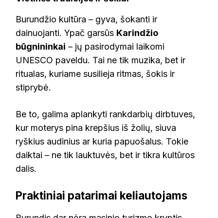
Burundžio kultūra – gyva, šokanti ir
dainuojanti. Ypač garsūs
Karindžio
būgnininkai
– jų pasirodymai laikomi
UNESCO paveldu. Tai ne tik muzika, bet ir
ritualas, kuriame susilieja ritmas, šokis ir
stiprybė.
Be to, galima aplankyti rankdarbių dirbtuves,
kur moterys pina krepšius iš žolių, siuva
ryškius audinius ar kuria papuošalus. Tokie
daiktai – ne tik lauktuvės, bet ir tikra kultūros
dalis.
Praktiniai patarimai keliautojams
Burundis dar nėra masinio turizmo kryptis,