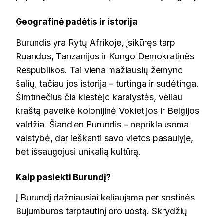
Geografinė padėtis ir istorija
Burundis yra Rytų Afrikoje, įsikūręs tarp
Ruandos, Tanzanijos ir Kongo Demokratinės
Respublikos. Tai viena mažiausių žemyno
šalių, tačiau jos istorija – turtinga ir sudėtinga.
Šimtmečius čia klestėjo karalystės, vėliau
kraštą paveikė kolonijinė Vokietijos ir Belgijos
valdžia. Šiandien Burundis – nepriklausoma
valstybė, dar ieškanti savo vietos pasaulyje,
bet išsaugojusi unikalią kultūrą.
Kaip pasiekti Burundį?
Į Burundį dažniausiai keliaujama per sostinės
Bujumburos tarptautinį oro uostą. Skrydžių