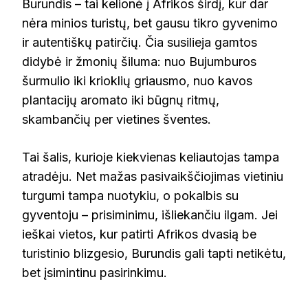
Burundis – tai kelionė į Afrikos širdį, kur dar
nėra minios turistų, bet gausu tikro gyvenimo
ir autentiškų patirčių. Čia susilieja gamtos
didybė ir žmonių šiluma: nuo Bujumburos
šurmulio iki krioklių griausmo, nuo kavos
plantacijų aromato iki būgnų ritmų,
skambančių per vietines šventes.
Tai šalis, kurioje kiekvienas keliautojas tampa
atradėju. Net mažas pasivaikščiojimas vietiniu
turgumi tampa nuotykiu, o pokalbis su
gyventoju – prisiminimu, išliekančiu ilgam. Jei
ieškai vietos, kur patirti Afrikos dvasią be
turistinio blizgesio, Burundis gali tapti netikėtu,
bet įsimintinu pasirinkimu.