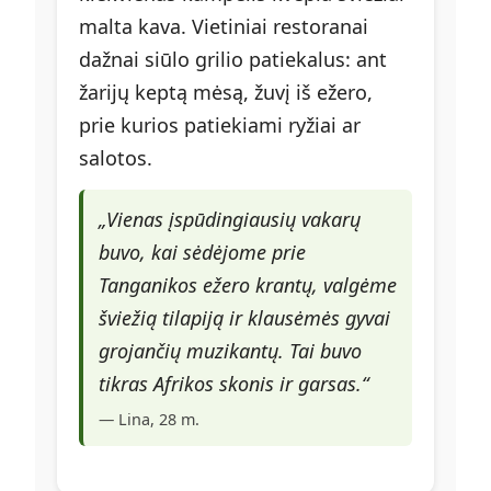
malta kava. Vietiniai restoranai
dažnai siūlo grilio patiekalus: ant
žarijų keptą mėsą, žuvį iš ežero,
prie kurios patiekiami ryžiai ar
salotos.
„Vienas įspūdingiausių vakarų
buvo, kai sėdėjome prie
Tanganikos ežero krantų, valgėme
šviežią tilapiją ir klausėmės gyvai
grojančių muzikantų. Tai buvo
tikras Afrikos skonis ir garsas.“
— Lina, 28 m.