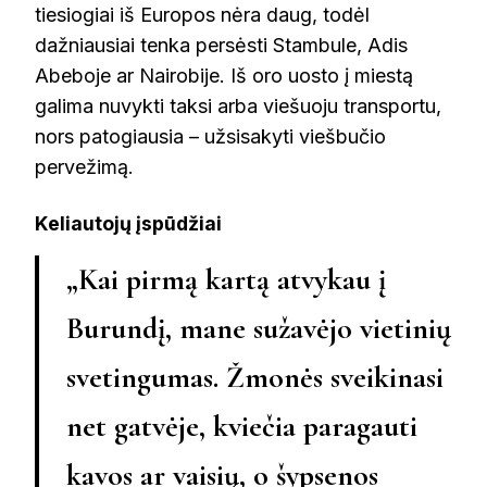
tiesiogiai iš Europos nėra daug, todėl
dažniausiai tenka persėsti Stambule, Adis
Abeboje ar Nairobije. Iš oro uosto į miestą
galima nuvykti taksi arba viešuoju transportu,
nors patogiausia – užsisakyti viešbučio
pervežimą.
Keliautojų įspūdžiai
„Kai pirmą kartą atvykau į
Burundį, mane sužavėjo vietinių
svetingumas. Žmonės sveikinasi
net gatvėje, kviečia paragauti
kavos ar vaisių, o šypsenos