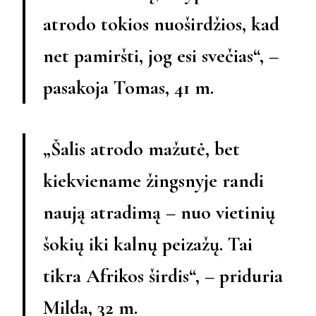
atrodo tokios nuoširdžios, kad
net pamiršti, jog esi svečias“, –
pasakoja Tomas, 41 m.
„Šalis atrodo mažutė, bet
kiekviename žingsnyje randi
naują atradimą – nuo vietinių
šokių iki kalnų peizažų. Tai
tikra Afrikos širdis“, – priduria
Milda, 32 m.