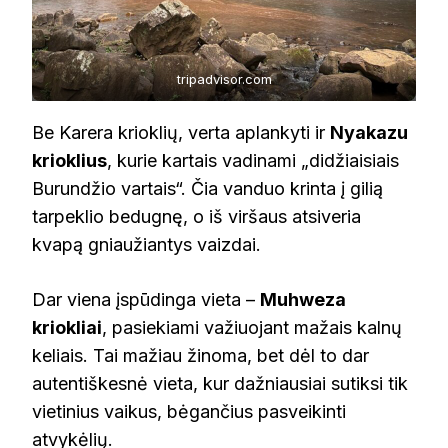
tripadvisor.com
Be Karera krioklių, verta aplankyti ir
Nyakazu
krioklius
, kurie kartais vadinami „didžiaisiais
Burundžio vartais“. Čia vanduo krinta į gilią
tarpeklio bedugnę, o iš viršaus atsiveria
kvapą gniaužiantys vaizdai.
Dar viena įspūdinga vieta –
Muhweza
kriokliai
, pasiekiami važiuojant mažais kalnų
keliais. Tai mažiau žinoma, bet dėl to dar
autentiškesnė vieta, kur dažniausiai sutiksi tik
vietinius vaikus, bėgančius pasveikinti
atvykėlių.