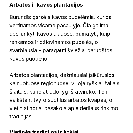
Arbatos ir kavos plantacijos
Burundis garsėja kavos pupelėmis, kurios
vertinamos visame pasaulyje. Čia galima
apsilankyti kavos ūkiuose, pamatyti, kaip
renkamos ir džiovinamos pupelės, o
svarbiausia – paragauti šviežiai paruoštos
kavos puodelio.
Arbatos plantacijos, dažniausiai įsikūrusios
kalnuotuose regionuose, vilioja ryškiai žaliais
šlaitais, kurie atrodo lyg iš atviruko. Ten
vaikštant tvyro subtilus arbatos kvapas, o
vietiniai noriai pasakoja apie derliaus rinkimo
tradicijas.
Vietinės tradicijos ir šokiai