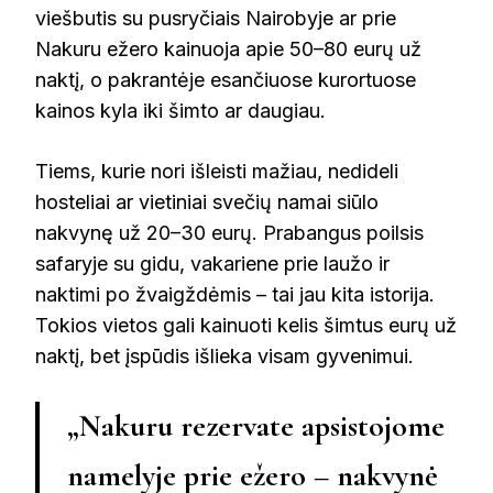
viešbutis su pusryčiais Nairobyje ar prie
Nakuru ežero kainuoja apie 50–80 eurų už
naktį, o pakrantėje esančiuose kurortuose
kainos kyla iki šimto ar daugiau.
Tiems, kurie nori išleisti mažiau, nedideli
hosteliai ar vietiniai svečių namai siūlo
nakvynę už 20–30 eurų. Prabangus poilsis
safaryje su gidu, vakariene prie laužo ir
naktimi po žvaigždėmis – tai jau kita istorija.
Tokios vietos gali kainuoti kelis šimtus eurų už
naktį, bet įspūdis išlieka visam gyvenimui.
„Nakuru rezervate apsistojome
namelyje prie ežero – nakvynė