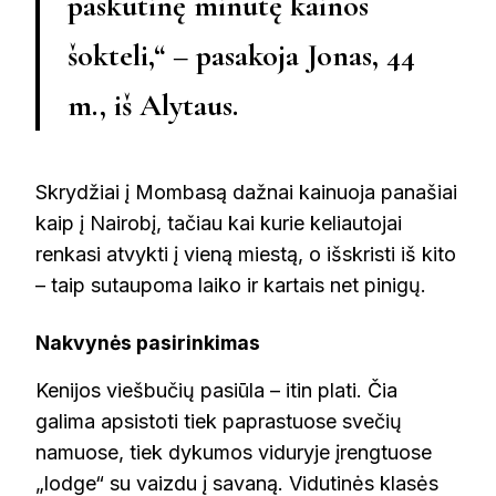
paskutinę minutę kainos
šokteli,“ – pasakoja
Jonas, 44
m., iš Alytaus
.
Skrydžiai į Mombasą dažnai kainuoja panašiai
kaip į Nairobį, tačiau kai kurie keliautojai
renkasi atvykti į vieną miestą, o išskristi iš kito
– taip sutaupoma laiko ir kartais net pinigų.
Nakvynės pasirinkimas
Kenijos viešbučių pasiūla – itin plati. Čia
galima apsistoti tiek paprastuose svečių
namuose, tiek dykumos viduryje įrengtuose
„lodge“ su vaizdu į savaną. Vidutinės klasės