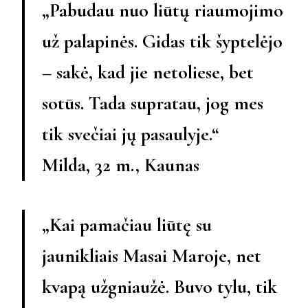
„Pabudau nuo liūtų riaumojimo
už palapinės. Gidas tik šyptelėjo
– sakė, kad jie netoliese, bet
sotūs. Tada supratau, jog mes
tik svečiai jų pasaulyje.“
Milda, 32 m., Kaunas
„Kai pamačiau liūtę su
jaunikliais Masai Maroje, net
kvapą užgniaužė. Buvo tylu, tik