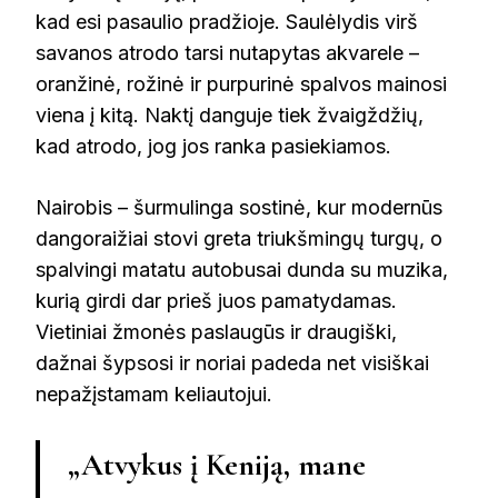
kad esi pasaulio pradžioje. Saulėlydis virš
savanos atrodo tarsi nutapytas akvarele –
oranžinė, rožinė ir purpurinė spalvos mainosi
viena į kitą. Naktį danguje tiek žvaigždžių,
kad atrodo, jog jos ranka pasiekiamos.
Nairobis – šurmulinga sostinė, kur modernūs
dangoraižiai stovi greta triukšmingų turgų, o
spalvingi matatu autobusai dunda su muzika,
kurią girdi dar prieš juos pamatydamas.
Vietiniai žmonės paslaugūs ir draugiški,
dažnai šypsosi ir noriai padeda net visiškai
nepažįstamam keliautojui.
„Atvykus į Keniją, mane