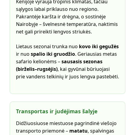
Kenijoje vyrauja tropinis klimatas, tačiau
sąlygos labai priklauso nuo regiono.
Pakrantėje karšta ir drėgna, o sostinėje
Nairobyje – švelnesnė temperatūra, naktimis
net gali prireikti lengvos striukės.
Lietaus sezonai trunka nuo
kovo iki gegužės
ir nuo
spalio iki gruodžio
. Geriausias metas
safario kelionėms –
sausasis sezonas
(birželis–rugsėjis)
, kai gyvūnai būriuojasi
prie vandens telkinių ir juos lengva pastebėti.
Transportas ir judėjimas šalyje
Didžiuosiuose miestuose pagrindinė viešojo
transporto priemonė –
matatu
, spalvingas