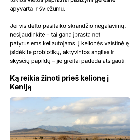
apyvarta ir šviežumu.
Jei vis dėlto pasitaiko skrandžio negalavimų,
nesijaudinkite – tai gana įprasta net
patyrusiems keliautojams. Į kelionės vaistinėlę
įsidėkite probiotikų, aktyvintos anglies ir
skysčių papildų – jie greitai padeda atsigauti.
Ką reikia žinoti prieš kelionę į
Keniją