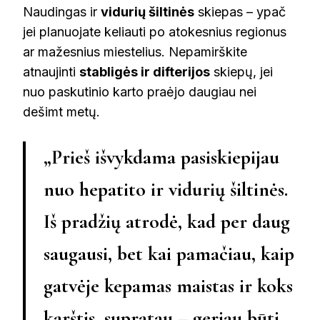
Naudingas ir
vidurių šiltinės
skiepas – ypač
jei planuojate keliauti po atokesnius regionus
ar mažesnius miestelius. Nepamirškite
atnaujinti
stabligės ir difterijos
skiepų, jei
nuo paskutinio karto praėjo daugiau nei
dešimt metų.
„Prieš išvykdama pasiskiepijau
nuo hepatito ir vidurių šiltinės.
Iš pradžių atrodė, kad per daug
saugausi, bet kai pamačiau, kaip
gatvėje kepamas maistas ir koks
karštis, supratau – geriau būti