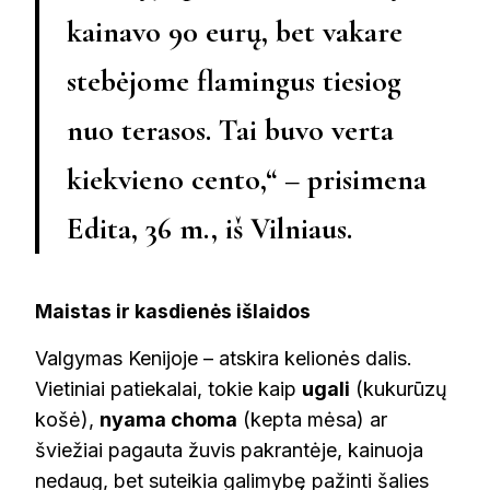
kainavo 90 eurų, bet vakare
stebėjome flamingus tiesiog
nuo terasos. Tai buvo verta
kiekvieno cento,“ – prisimena
Edita, 36 m., iš Vilniaus
.
Maistas ir kasdienės išlaidos
Valgymas Kenijoje – atskira kelionės dalis.
Vietiniai patiekalai, tokie kaip
ugali
(kukurūzų
košė),
nyama choma
(kepta mėsa) ar
šviežiai pagauta žuvis pakrantėje, kainuoja
nedaug, bet suteikia galimybę pažinti šalies