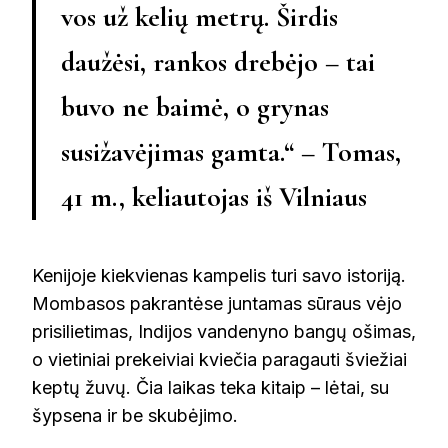
vos už kelių metrų. Širdis
daužėsi, rankos drebėjo – tai
buvo ne baimė, o grynas
susižavėjimas gamta.“ –
Tomas,
41 m., keliautojas iš Vilniaus
Kenijoje kiekvienas kampelis turi savo istoriją.
Mombasos pakrantėse juntamas sūraus vėjo
prisilietimas, Indijos vandenyno bangų ošimas,
o vietiniai prekeiviai kviečia paragauti šviežiai
keptų žuvų. Čia laikas teka kitaip – lėtai, su
šypsena ir be skubėjimo.