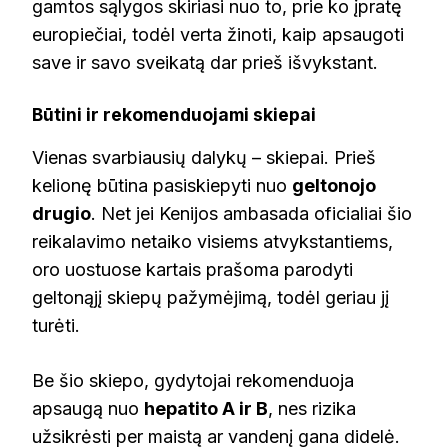
gamtos sąlygos skiriasi nuo to, prie ko įpratę
europiečiai, todėl verta žinoti, kaip apsaugoti
save ir savo sveikatą dar prieš išvykstant.
Būtini ir rekomenduojami skiepai
Vienas svarbiausių dalykų – skiepai. Prieš
kelionę būtina pasiskiepyti nuo
geltonojo
drugio
. Net jei Kenijos ambasada oficialiai šio
reikalavimo netaiko visiems atvykstantiems,
oro uostuose kartais prašoma parodyti
geltonąjį skiepų pažymėjimą, todėl geriau jį
turėti.
Be šio skiepo, gydytojai rekomenduoja
apsaugą nuo
hepatito A ir B
, nes rizika
užsikrėsti per maistą ar vandenį gana didelė.