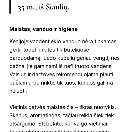
35 m., iš Šiaulių
.
Maistas, vanduo ir higiena
Kenijoje vandentiekio vanduo nėra tinkamas
gerti, todėl rinkitės tik buteliuose
parduodamą. Ledo kubelių geriau vengti, nes
dažnai jie gaminami iš nefiltruoto vandens.
Vaisius ir daržoves rekomenduojama plauti
pačiam arba rinktis tik tuos, kuriuos galima
nulupti.
Vietinis gatvės maistas čia – tikras nuotykis.
Skanus, aromatingas, tačiau reikia šiek tiek
atsargumo. Stebėkite, kur valgo vietiniai –
tokios vietos paprastai pasižymi geresne