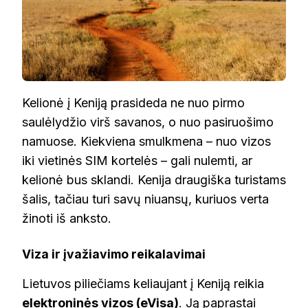
Kelionė į Keniją prasideda ne nuo pirmo
saulėlydžio virš savanos, o nuo pasiruošimo
namuose. Kiekviena smulkmena – nuo vizos
iki vietinės SIM kortelės – gali nulemti, ar
kelionė bus sklandi. Kenija draugiška turistams
šalis, tačiau turi savų niuansų, kuriuos verta
žinoti iš anksto.
Viza ir įvažiavimo reikalavimai
Lietuvos piliečiams keliaujant į Keniją reikia
elektroninės vizos (eVisa)
. Ją paprastai