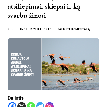
atsiliepimai, skiepai ir ką
svarbu žinoti
ON
Autorius
ANDRIUS ŽUKAUSKAS
PALIKITE KOMENTARĄ
KENIJA
KELIAUTOJ
AKIMIS:
ATSILIEPIM
SKIEPAI
IR
KĄ
SVARBU
ŽINOTI
Dalintis