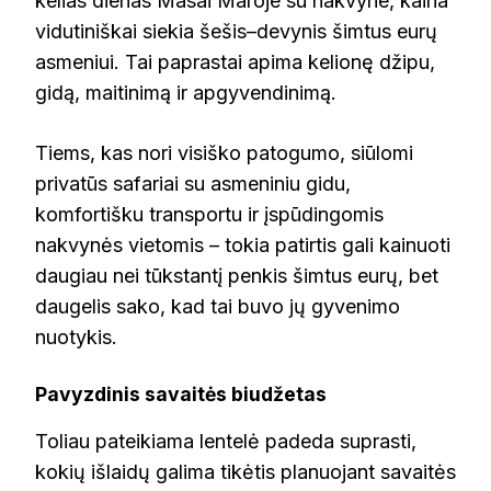
kelias dienas Masai Maroje su nakvyne, kaina
vidutiniškai siekia šešis–devynis šimtus eurų
asmeniui. Tai paprastai apima kelionę džipu,
gidą, maitinimą ir apgyvendinimą.
Tiems, kas nori visiško patogumo, siūlomi
privatūs safariai su asmeniniu gidu,
komfortišku transportu ir įspūdingomis
nakvynės vietomis – tokia patirtis gali kainuoti
daugiau nei tūkstantį penkis šimtus eurų, bet
daugelis sako, kad tai buvo jų gyvenimo
nuotykis.
Pavyzdinis savaitės biudžetas
Toliau pateikiama lentelė padeda suprasti,
kokių išlaidų galima tikėtis planuojant savaitės