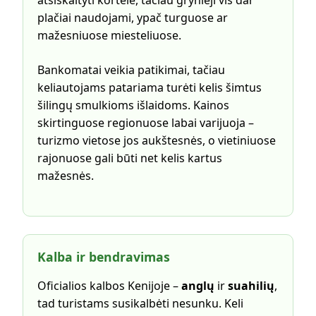
atsiskaityti kortele, tačiau grynieji vis dar
plačiai naudojami, ypač turguose ar
mažesniuose miesteliuose.
Bankomatai veikia patikimai, tačiau
keliautojams patariama turėti kelis šimtus
šilingų smulkioms išlaidoms. Kainos
skirtinguose regionuose labai varijuoja –
turizmo vietose jos aukštesnės, o vietiniuose
rajonuose gali būti net kelis kartus
mažesnės.
Kalba ir bendravimas
Oficialios kalbos Kenijoje –
anglų
ir
suahilių
,
tad turistams susikalbėti nesunku. Keli