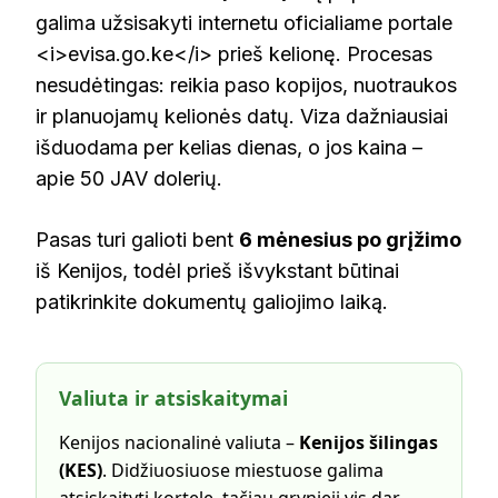
galima užsisakyti internetu oficialiame portale
<i>evisa.go.ke</i> prieš kelionę. Procesas
nesudėtingas: reikia paso kopijos, nuotraukos
ir planuojamų kelionės datų. Viza dažniausiai
išduodama per kelias dienas, o jos kaina –
apie 50 JAV dolerių.
Pasas turi galioti bent
6 mėnesius po grįžimo
iš Kenijos, todėl prieš išvykstant būtinai
patikrinkite dokumentų galiojimo laiką.
Valiuta ir atsiskaitymai
Kenijos nacionalinė valiuta –
Kenijos šilingas
(KES)
. Didžiuosiuose miestuose galima