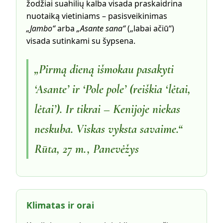
žodžiai suahilių kalba visada praskaidrina
nuotaiką vietiniams – pasisveikinimas
„Jambo“
arba
„Asante sana“
(„labai ačiū“)
visada sutinkami su šypsena.
„Pirmą dieną išmokau pasakyti
‘Asante’ ir ‘Pole pole’ (reiškia ‘lėtai,
lėtai’). Ir tikrai – Kenijoje niekas
neskuba. Viskas vyksta savaime.“
Rūta, 27 m., Panevėžys
Klimatas ir orai