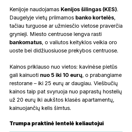
Kenijoje naudojamas
Kenijos šilingas (KES)
.
Daugelyje vietų priimamos
banko kortelės
,
tačiau turguose ar užmiesčio vietose praverčia
grynieji. Miesto centruose lengva rasti
bankomatus
, o valiutos keityklos veikia oro
uoste bei didžiuosiuose prekybos centruose.
Kainos priklauso nuo vietos: kavinėse pietūs
gali kainuoti
nuo 5 iki 10 eurų
, o prabangiame
restorane – iki 25 eurų ar daugiau. Viešbučių
kainos taip pat svyruoja nuo paprastų hostelių
už 20 eurų iki aukštos klasės apartamentų,
kainuojančių kelis šimtus.
Trumpa praktinė lentelė keliautojui