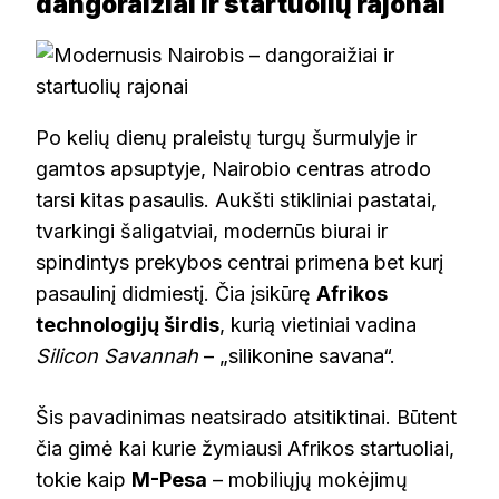
dangoraižiai ir startuolių rajonai
Po kelių dienų praleistų turgų šurmulyje ir
gamtos apsuptyje, Nairobio centras atrodo
tarsi kitas pasaulis. Aukšti stikliniai pastatai,
tvarkingi šaligatviai, modernūs biurai ir
spindintys prekybos centrai primena bet kurį
pasaulinį didmiestį. Čia įsikūrę
Afrikos
technologijų širdis
, kurią vietiniai vadina
Silicon Savannah
– „silikonine savana“.
Šis pavadinimas neatsirado atsitiktinai. Būtent
čia gimė kai kurie žymiausi Afrikos startuoliai,
tokie kaip
M-Pesa
– mobiliųjų mokėjimų