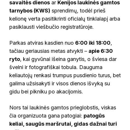
savaitės dienos
ar
Kenijos laukinės gamtos
tarnybos (KWS)
sprendimų, todėl prieš
kelionę verta pasitikrinti oficialų tinklalapį arba
pasiklausti viešbučio registratūroje.
Parkas atviras kasdien nuo
6:00 iki 18:00
,
tačiau geriausias metas atvykti –
apie 6:30
ryto
, kai gyvūnai išeina ganytis, o šviesa dar
švelni ir fotografiškai tobula. Dauguma
keliautojų renkasi trumpus pusdienio turus, bet
galima užsisakyti ir visos dienos išvyką su
gidu bei pikniku po akacijomis.
Nors tai laukinės gamtos prieglobstis, viskas
čia organizuota gana patogiai:
patogūs
keliai, saugūs maršrutai, gidas dažnai turi