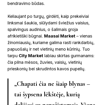
bendravimo būdas.
Keliaujant po turgų, girdėti, kaip prekeiviai
linksmai šaukia, siūlydami šviežius vaisius,
spalvingus audinius, o šalimais groja
afrikietiški būgnai.
Maasai Market
– vienas
žinomiausių, kuriame galima rasti rankdarbių,
papuošalų ir net vietinių meno kūrinių. Tuo
tarpu
City Market
labiau skirtas gurmanams:
čia pilna mėsos, žuvies, vaisių, vietinių
prieskonių bei skrudintos kavos pupelių.
„Chapati čia ne šiaip blynas –
tai šypsena lėkštėje, kurią
dalijiesi su nepažįstamais. Vieną