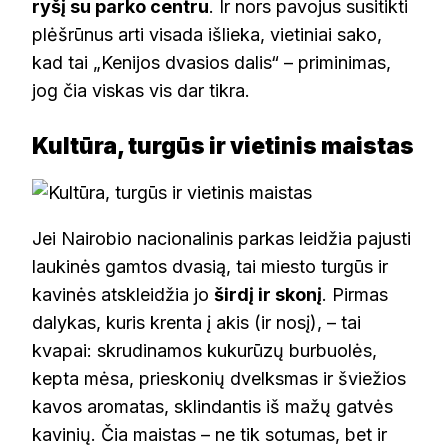
ryšį su parko centru
. Ir nors pavojus susitikti
plėšrūnus arti visada išlieka, vietiniai sako,
kad tai „Kenijos dvasios dalis“ – priminimas,
jog čia viskas vis dar tikra.
Kultūra, turgūs ir vietinis maistas
Jei Nairobio nacionalinis parkas leidžia pajusti
laukinės gamtos dvasią, tai miesto turgūs ir
kavinės atskleidžia jo
širdį ir skonį
. Pirmas
dalykas, kuris krenta į akis (ir nosį), – tai
kvapai: skrudinamos kukurūzų burbuolės,
kepta mėsa, prieskonių dvelksmas ir šviežios
kavos aromatas, sklindantis iš mažų gatvės
kavinių. Čia maistas – ne tik sotumas, bet ir