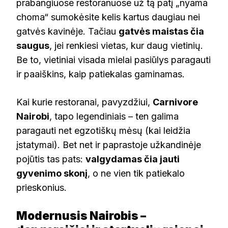
prabangiuose restoranuose už tą patį „nyama
choma“ sumokėsite kelis kartus daugiau nei
gatvės kavinėje. Tačiau
gatvės maistas čia
saugus
, jei renkiesi vietas, kur daug vietinių.
Be to, vietiniai visada mielai pasiūlys paragauti
ir paaiškins, kaip patiekalas gaminamas.
Kai kurie restoranai, pavyzdžiui,
Carnivore
Nairobi
, tapo legendiniais – ten galima
paragauti net egzotiškų mėsų (kai leidžia
įstatymai). Bet net ir paprastoje užkandinėje
pojūtis tas pats:
valgydamas čia jauti
gyvenimo skonį
, o ne vien tik patiekalo
prieskonius.
Modernusis Nairobis –