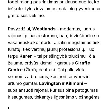
todėl rajonų pasirinkimas priklauso nuo to, ko
ieškote: tylos ir žalumos, naktinio gyvenimo ar
greito susisiekimo.
Pavyzdžiui,
Westlands
– modernus, judrus
rajonas, pilnas restoranų, barų ir viešbučių su
vakarietišku komfortu. Jis itin mėgstamas tiek
turistų, tiek vietinių jaunų profesionalų. Tuo
tarpu
Karen
– tai priešingybė triukšmui: čia
žaluma, erdvūs kiemai ir garsusis
Giraffe
Centre
(Žirafų centras). Tai puiki vieta
šeimoms arba tiems, kas nori ramybės ir
artumo gamtai.
Lavington
ir
Kilimani
–
subalansuoti rajonai, kur susipina patogumas
ir saugumas, tinkantys ilgesnėms viešnagėms.