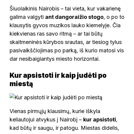
Šiuolaikinis Nairobis – tai vieta, kur vakarienę
galima valgyti
ant dangoraižio stogo
, o po to
klausytis gyvos muzikos lauko kiemelyje. Čia
kiekvienas ras savo ritmą – ar tai būtų
skaitmeninės kūrybos srautas, ar tiesiog tylus
pasivaikščiojimas po parką, iš kurio matosi vis
dar nesibaigiantys miesto horizontai.
Kur apsistoti ir kaip judėti po
miestą
Vienas pirmųjų klausimų, kurie iškyla
keliautojui atvykus į Nairobį –
kur apsistoti
,
kad būtų ir saugu, ir patogu. Miestas didelis,