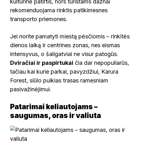
kultūrinė patirtis, nors turistams dažnai
rekomenduojama rinktis patikimesnes
transporto priemones.
Jei norite pamatyti miestą pėsčiomis – rinkitės
dienos laiką ir centrines zonas, nes eismas
intensyvus, o šaligatviai ne visur patogūs.
Dviračiai ir paspirtukai
čia dar nepopuliarūs,
tačiau kai kurie parkai, pavyzdžiui, Karura
Forest, siūlo puikias trasas ramesniam
pasivažinėjimui.
Patarimai keliautojams –
saugumas, oras ir valiuta