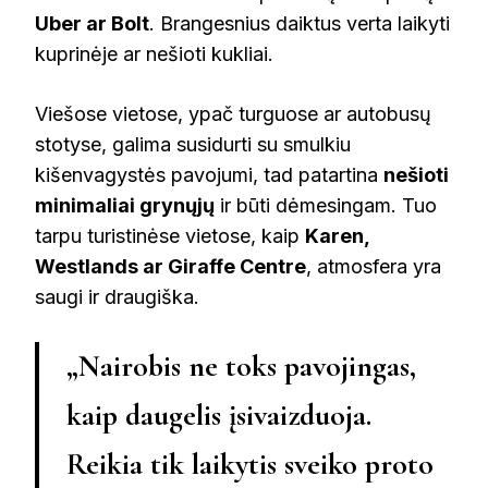
Uber ar Bolt
. Brangesnius daiktus verta laikyti
kuprinėje ar nešioti kukliai.
Viešose vietose, ypač turguose ar autobusų
stotyse, galima susidurti su smulkiu
kišenvagystės pavojumi, tad patartina
nešioti
minimaliai grynųjų
ir būti dėmesingam. Tuo
tarpu turistinėse vietose, kaip
Karen,
Westlands ar Giraffe Centre
, atmosfera yra
saugi ir draugiška.
„Nairobis ne toks pavojingas,
kaip daugelis įsivaizduoja.
Reikia tik laikytis sveiko proto