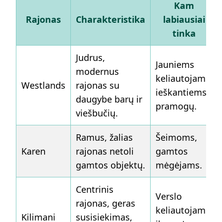
Kam
Rajonas
Charakteristika
labiausiai
tinka
Judrus,
Jauniems
modernus
keliautojams,
Westlands
rajonas su
ieškantiems
daugybe barų ir
pramogų.
viešbučių.
Ramus, žalias
Šeimoms,
Karen
rajonas netoli
gamtos
gamtos objektų.
mėgėjams.
Centrinis
Verslo
rajonas, geras
keliautojams,
Kilimani
susisiekimas,