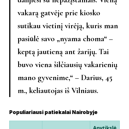
vakarą gatvėje prie kiosko
sutikau vietinį virėją, kuris man
pasiūlė savo „nyama choma“ –
keptą jautieną ant žarijų. Tai
buvo viena šilčiausių vakarienių
mano gyvenime,“ –
Darius, 45
m.
, keliautojas iš Vilniaus.
Populiariausi patiekalai Nairobyje
Apytikslė