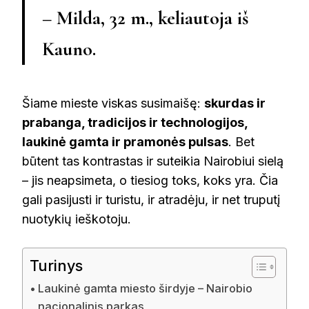
–
Milda, 32 m.
, keliautoja iš
Kauno.
Šiame mieste viskas susimaišę:
skurdas ir
prabanga, tradicijos ir technologijos,
laukinė gamta ir pramonės pulsas
. Bet
būtent tas kontrastas ir suteikia Nairobiui sielą
– jis neapsimeta, o tiesiog toks, koks yra. Čia
gali pasijusti ir turistu, ir atradėju, ir net truputį
nuotykių ieškotoju.
Turinys
Laukinė gamta miesto širdyje – Nairobio
nacionalinis parkas