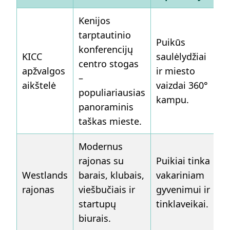
Kenijos
tarptautinio
Puikūs
konferencijų
KICC
saulėlydžiai
centro stogas
apžvalgos
ir miesto
–
aikštelė
vaizdai 360°
populiariausias
kampu.
panoraminis
taškas mieste.
Modernus
rajonas su
Puikiai tinka
Westlands
barais, klubais,
vakariniam
rajonas
viešbučiais ir
gyvenimui ir
startupų
tinklaveikai.
biurais.