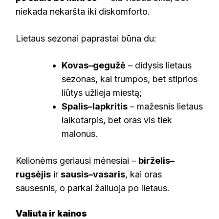
niekada nekaršta iki diskomforto.
Lietaus sezonai paprastai būna du:
Kovas–gegužė
– didysis lietaus
sezonas, kai trumpos, bet stiprios
liūtys užlieja miestą;
Spalis–lapkritis
– mažesnis lietaus
laikotarpis, bet oras vis tiek
malonus.
Kelionėms geriausi mėnesiai –
birželis–
rugsėjis
ir
sausis–vasaris
, kai oras
sausesnis, o parkai žaliuoja po lietaus.
Valiuta ir kainos