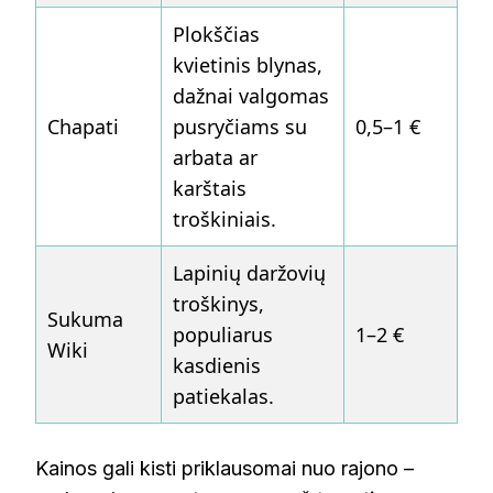
Plokščias
kvietinis blynas,
dažnai valgomas
Chapati
pusryčiams su
0,5–1 €
arbata ar
karštais
troškiniais.
Lapinių daržovių
troškinys,
Sukuma
populiarus
1–2 €
Wiki
kasdienis
patiekalas.
Kainos gali kisti priklausomai nuo rajono –