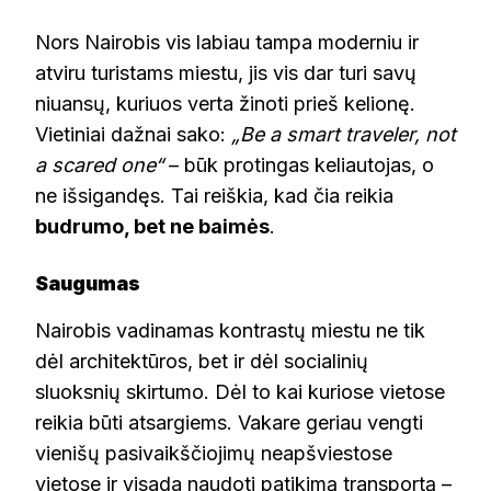
Nors Nairobis vis labiau tampa moderniu ir
atviru turistams miestu, jis vis dar turi savų
niuansų, kuriuos verta žinoti prieš kelionę.
Vietiniai dažnai sako:
„Be a smart traveler, not
a scared one“
– būk protingas keliautojas, o
ne išsigandęs. Tai reiškia, kad čia reikia
budrumo, bet ne baimės
.
Saugumas
Nairobis vadinamas kontrastų miestu ne tik
dėl architektūros, bet ir dėl socialinių
sluoksnių skirtumo. Dėl to kai kuriose vietose
reikia būti atsargiems. Vakare geriau vengti
vienišų pasivaikščiojimų neapšviestose
vietose ir visada naudoti patikimą transportą –