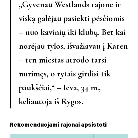
„Gyvenau Westlands rajone ir
viską galėjau pasiekti pėsčiomis
– nuo kavinių iki klubų. Bet kai
norėjau tylos, išvažiavau į Karen
– ten miestas atrodo tarsi
nurimęs, o rytais girdisi tik
paukščiai,“ –
Ieva, 34 m.
,
keliautoja iš Rygos.
Rekomenduojami rajonai apsistoti