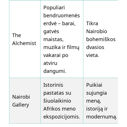
Populiari
bendruomenės
erdvė – barai,
Tikra
gatvės
Nairobio
The
maistas,
bohemiškos
Alchemist
muzika ir filmų
dvasios
vakarai po
vieta.
atviru
dangumi.
Istorinis
Puikiai
pastatas su
sujungia
Nairobi
šiuolaikinio
meną,
Gallery
Afrikos meno
istoriją ir
ekspozicijomis.
modernumą.