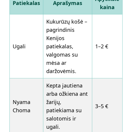
Patiekalas
Aprašymas
kaina
Kukurūzų košė –
pagrindinis
Kenijos
Ugali
patiekalas,
1–2 €
valgomas su
mėsa ar
daržovėmis.
Kepta jautiena
arba ožkiena ant
Nyama
žarijų,
3–5 €
Choma
patiekiama su
salotomis ir
ugali.