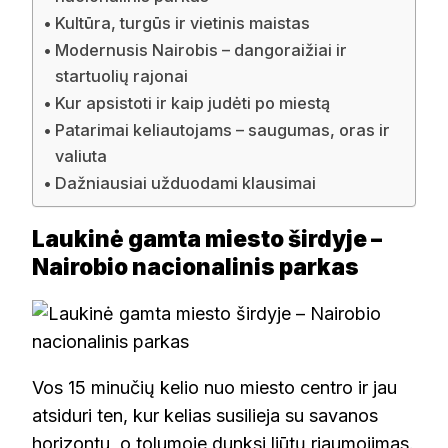
Kultūra, turgūs ir vietinis maistas
Modernusis Nairobis – dangoraižiai ir
startuolių rajonai
Kur apsistoti ir kaip judėti po miestą
Patarimai keliautojams – saugumas, oras ir
valiuta
Dažniausiai užduodami klausimai
Laukinė gamta miesto širdyje –
Nairobio nacionalinis parkas
Vos 15 minučių kelio nuo miesto centro ir jau
atsiduri ten, kur kelias susilieja su savanos
horizontu, o tolumoje dunksi liūtų riaumojimas.