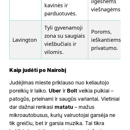
ilgesnėms
kavinės ir
viešnagėms.
parduotuvės.
Tyli gyvenamoji
Poroms,
zona su saugiais
Lavington
ieškantiems
viešbučiais ir
privatumo.
vilomis.
Kaip judėti po Nairobį
Judėjimas mieste priklauso nuo keliautojo
poreikių ir laiko.
Uber
ir
Bolt
veikia puikiai –
patogūs, prieinami ir saugūs variantai. Vietiniai
dar dažnai renkasi
matatu
– mažus
mikroautobusus, kurių vairuotojai garsėja ne
tik greičiu, bet ir garsia muzika. Tai tikra