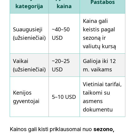
Pastabos
kategorija
kaina
Kaina gali
Suaugusieji
~40–50
keistis pagal
(užsieniečiai)
USD
sezoną ir
valiutų kursą
Vaikai
~20–25
Galioja iki 12
(užsieniečiai)
USD
m. vaikams
Vietiniai tarifai,
Kenijos
taikomi su
5–10 USD
gyventojai
asmens
dokumentu
Kainos gali kisti priklausomai nuo
sezono,