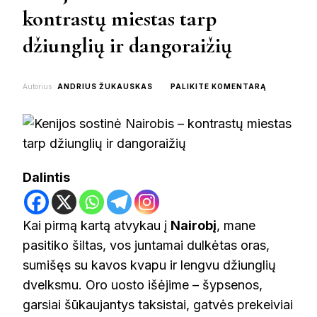
kontrastų miestas tarp
džiunglių ir dangoraižių
ON
Autorius
ANDRIUS ŽUKAUSKAS
PALIKITE KOMENTARĄ
KENIJOS
SOSTINĖ
NAIROBIS
–
KONTRAST
MIESTAS
Dalintis
TARP
DŽIUNGLIŲ
IR
DANGORAIŽ
Kai pirmą kartą atvykau į
Nairobį
, mane
pasitiko šiltas, vos juntamai dulkėtas oras,
sumišęs su kavos kvapu ir lengvu džiunglių
dvelksmu. Oro uosto išėjime – šypsenos,
garsiai šūkaujantys taksistai, gatvės prekeiviai