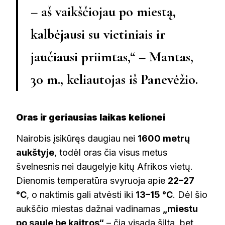
– aš vaikščiojau po miestą,
kalbėjausi su vietiniais ir
jaučiausi priimtas,“ –
Mantas,
30 m.
, keliautojas iš Panevėžio.
Oras ir geriausias laikas kelionei
Nairobis įsikūręs daugiau nei
1600 metrų
aukštyje
, todėl oras čia visus metus
švelnesnis nei daugelyje kitų Afrikos vietų.
Dienomis temperatūra svyruoja apie
22–27
°C
, o naktimis gali atvėsti iki
13–15 °C
. Dėl šio
aukščio miestas dažnai vadinamas
„miestu
po saule be kaitros“
– čia visada šilta, bet