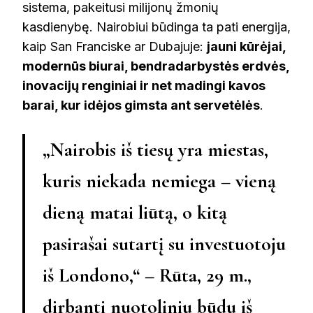
sistema, pakeitusi milijonų žmonių
kasdienybę. Nairobiui būdinga ta pati energija,
kaip San Franciske ar Dubajuje:
jauni kūrėjai,
modernūs biurai, bendradarbystės erdvės,
inovacijų renginiai ir net madingi kavos
barai, kur idėjos gimsta ant servetėlės
.
„Nairobis iš tiesų yra miestas,
kuris niekada nemiega – vieną
dieną matai liūtą, o kitą
pasirašai sutartį su investuotoju
iš Londono,“ –
Rūta, 29 m.
,
dirbanti nuotoliniu būdu iš