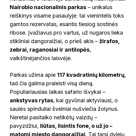
Nairobio nacionalinis parkas
– unikalus
reiškinys visame pasaulyje: tai vienintelis toks
gamtos rezervatas, esantis tiesiog sostinės
ribose. Įvažiavus pro vartus, už nugaros lieka
stikliniai dangoraižiai, o prieš akis –
žirafos,
zebrai, raganosiai ir antilopės
,
vaikštinėjančios laisvėje.
Parkas užima apie
117 kvadratinių kilometrų
,
tad čia galima praleisti visą dieną.
Populiariausias laikas safario išvykai –
ankstyvas rytas
, kai gyvūnai aktyviausi, o
saulės spinduliai švelniai nušviečia žolynus.
Neretai pasitaiko netikėtų vaizdų –
pavyzdžiui,
liūtas, ilsintis fone, o už jo –
matomi miesto dangoraižiai
. Tai tarsi dviejų