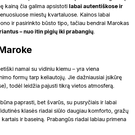
lę kainą čia galima apsistoti
labai autentiškose ir
senuosiuose miestų kvartaluose. Kainos labai
ono ir pasirinkto būsto tipo, tačiau bendrai Marokas
iantus – nuo itin pigių iki prabangių
.
 Maroke
ietiški namai su vidiniu kiemu – yra viena
imo formų tarp keliautojų. Jie dažniausiai įsikūrę
, todėl leidžia pajusti tikrą vietos atmosferą.
 būna paprasti, bet švarūs, su pusryčiais ir labai
Vidutinės klasės riadai siūlo daugiau komforto, gražų
o kartais ir baseiną. Prabangūs riadai labiau primena