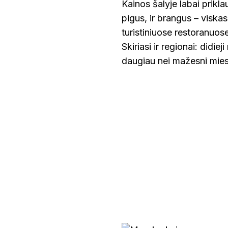
Kainos šalyje labai prikla
pigus, ir brangus – viskas
turistiniuose restoranuose
Skiriasi ir regionai: didie
daugiau nei mažesni miest