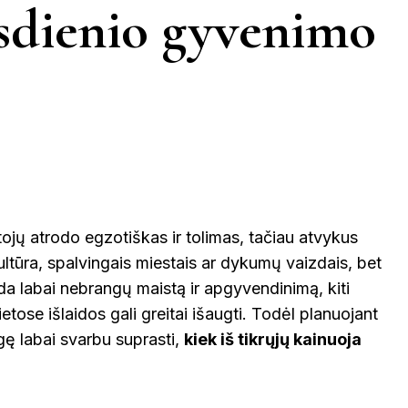
KINIJA
asdienio gyvenimo
GRAIKIJA
JORDANIJA
MALAIZ
ETINGA
KUPIŠKIS
MARIJAMPO
LATVIJA
NIDA
VIETNAMAS
ĖTAI
PAGĖGIAI
NEVĖŽYS
PASVALYS
PLUNGĖ
ojų atrodo egzotiškas ir tolimas, tačiau atvykus
EINIAI
ultūra, spalvingais miestais ar dykumų vaizdais, bet
ROKIŠKIS
ŠIAULIAI
PRAN
nda labai nebrangų maistą ir apgyvendinimą, kiti
ietose išlaidos gali greitai išaugti. Todėl planuojant
NTOJI
TAURAGĖ
TELŠIAI
gę labai svarbu suprasti,
kiek iš tikrųjų kainuoja
ŠVEICA
ENA
VILNIUS
ZARASAI