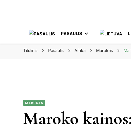
Apkeliauk.lt
PASAULIS
L
Titulinis
Pasaulis
Afrika
Marokas
Mar
AZIJA
AL
AMERIKA
ELE
MEKSIKA
MAROKAS
JON
Maroko kainos
KA