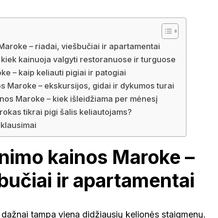
roke – riadai, viešbučiai ir apartamentai
kiek kainuoja valgyti restoranuose ir turguose
 – kaip keliauti pigiai ir patogiai
 Maroke – ekskursijos, gidai ir dykumos turai
nos Maroke – kiek išleidžiama per mėnesį
okas tikrai pigi šalis keliautojams?
klausimai
nimo kainos Maroke –
šbučiai ir apartamentai
ažnai tampa viena didžiausių kelionės staigmenų.