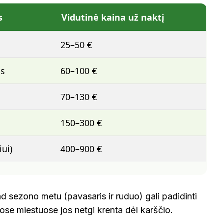
s
Vidutinė kaina už naktį
25–50 €
as
60–100 €
70–130 €
150–300 €
ui)
400–900 €
d sezono metu (pavasaris ir ruduo) gali padidinti
uose miestuose jos netgi krenta dėl karščio.