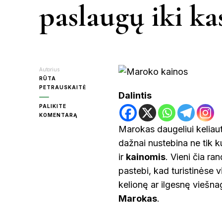
paslaugų iki k
KR
MOL
Autorius
RŪTA
PETRAUSKAITĖ
Dalintis
PALIKITE
PA
ON
KOMENTARĄ
MAROKO
Marokas daugeliui keliaut
KAINOS:
RAS
dažnai nustebina ne tik k
NUO
TURIZMO
ir
kainomis
. Vieni čia ra
PASLAUGŲ
IKI
pastebi, kad turistinėse v
ŠVE
KASDIENIO
kelionę ar ilgesnę viešna
GYVENIMO
Marokas
.
UT