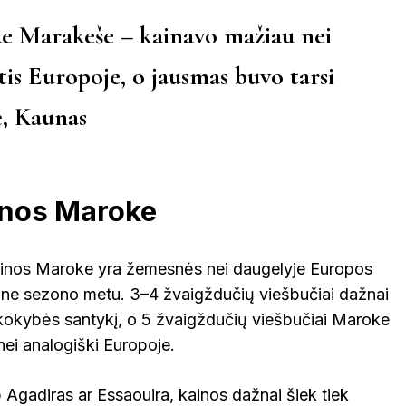
e Marakeše – kainavo mažiau nei
tis Europoje, o jausmas buvo tarsi
ė, Kaunas
inos Maroke
kainos Maroke yra žemesnės nei daugelyje Europos
ma ne sezono metu. 3–4 žvaigždučių viešbučiai dažnai
r kokybės santykį, o 5 žvaigždučių viešbučiai Maroke
nei analogiški Europoje.
 Agadiras ar Essaouira, kainos dažnai šiek tiek