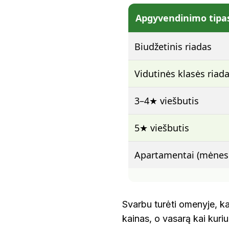
Apgyvendinimo tipa
Biudžetinis riadas
Vidutinės klasės riad
3–4★ viešbutis
5★ viešbutis
Apartamentai (mėnesi
Svarbu turėti omenyje, ka
kainas, o vasarą kai kuri