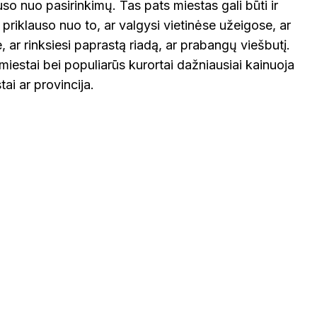
uso nuo pasirinkimų. Tas pats miestas gali būti ir
 priklauso nuo to, ar valgysi vietinėse užeigose, ar
, ar rinksiesi paprastą riadą, ar prabangų viešbutį.
VOKIETI
ji miestai bei populiarūs kurortai dažniausiai kainuoja
ai ar provincija.