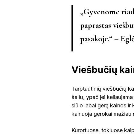
„Gyvenome riad
paprastas viešbu
pasakoje.“ – Egl
Viešbučių ka
Tarptautinių viešbučių 
šalių, ypač jei keliauja
siūlo labai gerą kainos i
kainuoja gerokai mažiau 
Kurortuose, tokiuose kaip