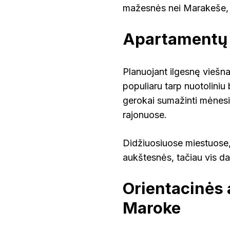
mažesnės nei Marakeše, 
Apartamentų i
Planuojant ilgesnę viešn
populiaru tarp nuotoliniu
gerokai sumažinti mėnesin
rajonuose.
Didžiuosiuose miestuose,
aukštesnės, tačiau vis d
Orientacinės
Maroke