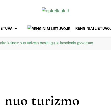
IETUVA
RENGINIAI LIETUVO
oko kainos: nuo turizmo paslaugų iki kasdienio gyvenimo
ANYKŠČIAI
BIRŠTONAS
AFRIKA
YTUS
EUROPA
KTRĖNAI
GARGŽDAI
IGNALINA
IZRAELIS
BELGIJA
BRAZILIJA
INDONEZIJA
FILIPINAI
EGIPTAS
MAROKA
IŠKIS
JUODKRANTĖ
JURBARKAS
: nuo turizmo
KĖDAINIAI
UNAS
KERNAVĖ