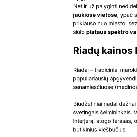
Net ir už palyginti nedide
jaukiose vietose
, ypač 
priklauso nuo miesto, sez
siūlo
plataus spektro var
Riadų kainos
Riadai – tradiciniai marok
populiariausių apgyvendin
senamiesčiuose (medinose)
Biudžetiniai riadai dažnai
svetingais šeimininkais. 
interjerą, stogo terasas, 
butikinius viešbučius.