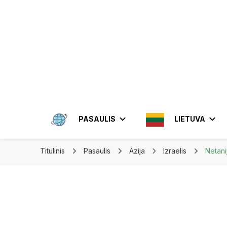
Apkeliauk.lt
PASAULIS
LIETUVA
Titulinis
Pasaulis
Azija
Izraelis
Netani
AMERIKA
ALYTUS
AZIJA
ELEKTRĖN
MEKSIKA
BRAZIL
INDON
JONIŠKIS
JORDA