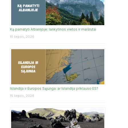
Ką pamatyti Albanijoje: lankytinos vietos ir maršrutai
15 liepos, 2026
Islandija ir Europos Sąjunga: ar Islandija priklauso ES?
15 liepos, 2026