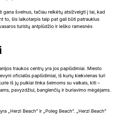
 gana švelnus, tačiau reikėtų atsižvelgti į tai, kad
t to, šis laikotarpis taip pat gali būti patrauklus
 vasaros turistų antplūdžio ir ieško ramesnės
i
anijos traukos centrų yra jos paplūdimiai. Miesto
devyni oficialūs paplūdimiai, iš kurių kiekvienas turi
urie iš jų puikiai tinka šeimoms su vaikais, kiti –
ams, pavyzdžiui, banglenčių ir buriavimo mėgėjams.
 yra „Herzl Beach” ir „Poleg Beach”. „Herzl Beach”