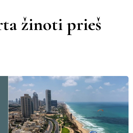
KERNAVĖ
KĖDAINIAI
LATVIJA
ta žinoti prieš
AMAS
KUPIŠKIS
MARIJAMPOLĖ
PRANCŪZIJA
NIDA
PAGĖGIAI
ŠVEICARIJA
S
PASVALYS
PLUNGĖ
VOKIETIJA
ROKIŠKIS
ŠIAULIAI
TAURAGĖ
TELŠIAI
VILNIUS
ZARASAI