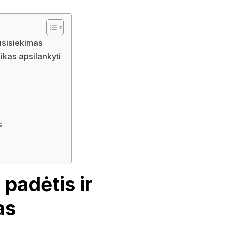
usisiekimas
aikas apsilankyti
s
padėtis ir
as