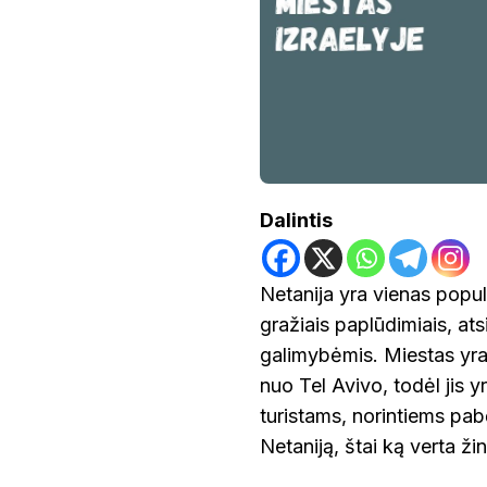
Dalintis
Netanija yra vienas populi
gražiais paplūdimiais, at
galimybėmis. Miestas yra
nuo Tel Avivo, todėl jis y
turistams, norintiems pab
Netaniją, štai ką verta ži