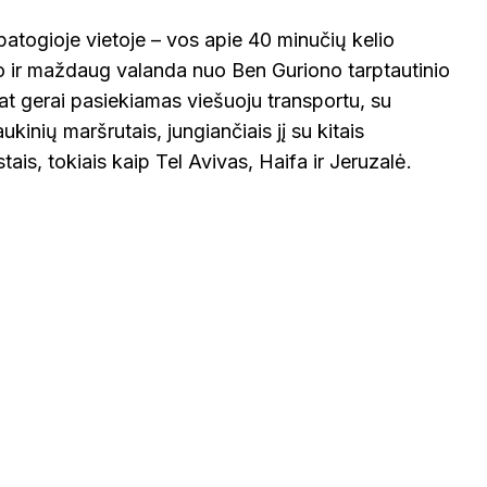
 patogioje vietoje – vos apie 40 minučių kelio
o ir maždaug valanda nuo Ben Guriono tarptautinio
at gerai pasiekiamas viešuoju transportu, su
aukinių maršrutais, jungiančiais jį su kitais
tais, tokiais kaip Tel Avivas, Haifa ir Jeruzalė.