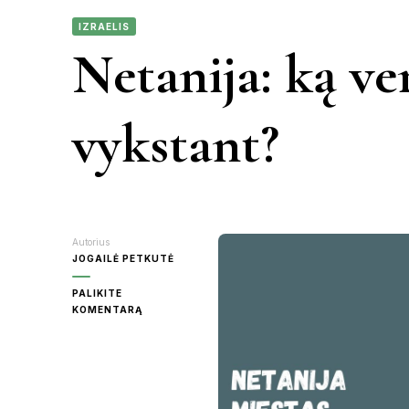
IZRAELIS
KAUNAS
Netanija: ką ver
VIETN
KRETINGA
vykstant?
MOLĖTAI
PANEVĖŽY
Autorius
RASEINIAI
JOGAILĖ PETKUTĖ
PALIKITE
ŠVENTOJI
ON
KOMENTARĄ
NETANIJA:
KĄ
UTENA
VERTA
ŽINOTI
PRIEŠ
VYKSTANT?