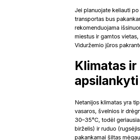
Jei planuojate keliauti po 
transportas bus pakankam
rekomenduojama išsinuomot
miestus ir gamtos vietas, 
Viduržemio jūros pakrantė
Klimatas ir
apsilankyti
Netanijos klimatas yra ti
vasaros, švelnios ir drėg
30–35°C, todėl geriausias
birželis) ir ruduo (rugsėji
pakankamai šiltas mėgaut