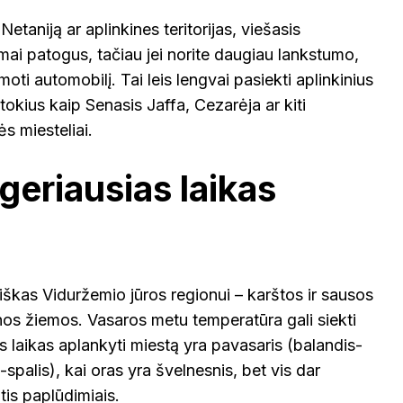
Netaniją ar aplinkines teritorijas, viešasis
ai patogus, tačiau jei norite daugiau lankstumo,
i automobilį. Tai leis lengvai pasiekti aplinkinius
tokius kaip Senasis Jaffa, Cezarėja ar kiti
s miesteliai.
 geriausias laikas
piškas Viduržemio jūros regionui – karštos ir sausos
nos žiemos. Vasaros metu temperatūra gali siekti
 laikas aplankyti miestą yra pavasaris (balandis-
s-spalis), kai oras yra švelnesnis, bet vis dar
is paplūdimiais.