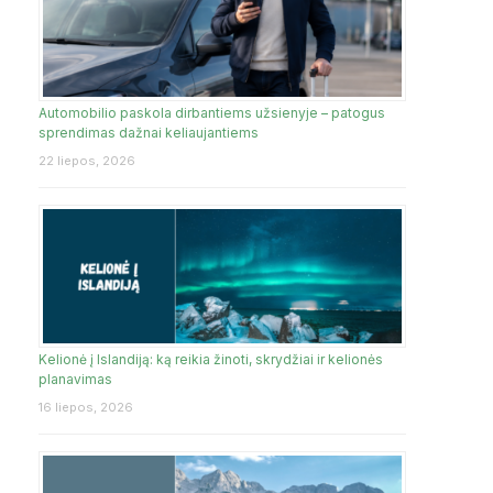
Automobilio paskola dirbantiems užsienyje – patogus
sprendimas dažnai keliaujantiems
22 liepos, 2026
Kelionė į Islandiją: ką reikia žinoti, skrydžiai ir kelionės
planavimas
16 liepos, 2026