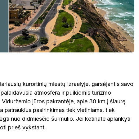
ariausių kurortinių miestų Izraelyje, garsėjantis savo
sipalaidavusia atmosfera ir puikiomis turizmo
 Viduržemio jūros pakrantėje, apie 30 km į šiaurę
ra patrauklus pasirinkimas tiek vietiniams, tiek
ėgti nuo didmiesčio šurmulio. Jei ketinate aplankyti
noti prieš vykstant.