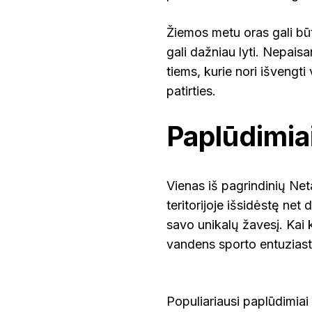
Žiemos metu oras gali būti
gali dažniau lyti. Nepaisan
tiems, kurie nori išvengti
patirties.
Paplūdimia
Vienas iš pagrindinių Net
teritorijoje išsidėstę net 
savo unikalų žavesį. Kai k
vandens sporto entuziast
Populiariausi paplūdimiai