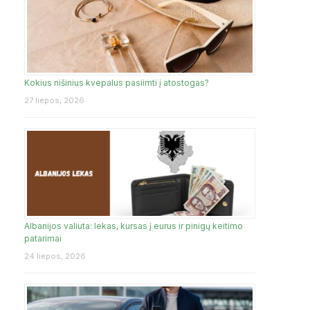
Kokius nišinius kvepalus pasiimti į atostogas?
27 liepos, 2026
Albanijos valiuta: lekas, kursas į eurus ir pinigų keitimo
patarimai
24 liepos, 2026