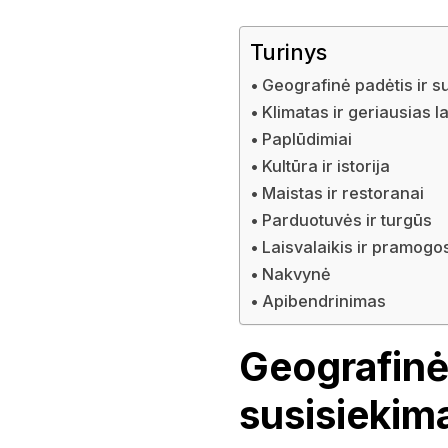
Turinys
Geografinė padėtis ir s
Klimatas ir geriausias l
Paplūdimiai
Kultūra ir istorija
Maistas ir restoranai
Parduotuvės ir turgūs
Laisvalaikis ir pramogo
Nakvynė
Apibendrinimas
Geografinė 
susisiekim