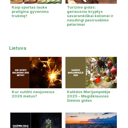
Kaip sportas lauke
Turizmo gidas:
prailgina gyvenimo
geriausios kryptys
trukmę?
savarankiškai kelionei ir
naudingi pasiruošimo
patarimai
Lietuva
Kur sutikti naujuosius
Kalėdos Marijampolėje
2026 metus?
2025 – Magiškiausias
žiemos gidas