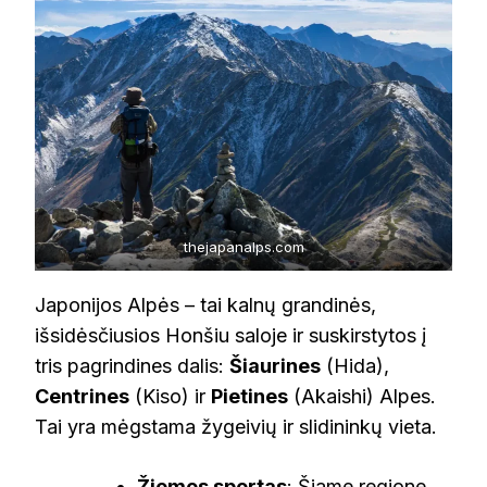
thejapanalps.com
Japonijos Alpės – tai kalnų grandinės,
išsidėsčiusios Honšiu saloje ir suskirstytos į
tris pagrindines dalis:
Šiaurines
(Hida),
Centrines
(Kiso) ir
Pietines
(Akaishi) Alpes.
Tai yra mėgstama žygeivių ir slidininkų vieta.
Žiemos sportas
: Šiame regione