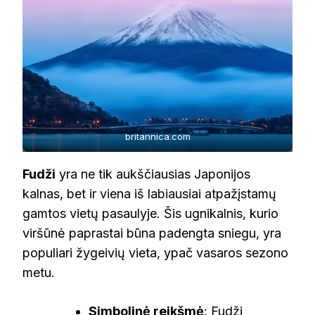
britannica.com
Fudži
yra ne tik aukščiausias Japonijos
kalnas, bet ir viena iš labiausiai atpažįstamų
gamtos vietų pasaulyje. Šis ugnikalnis, kurio
viršūnė paprastai būna padengta sniegu, yra
populiari žygeivių vieta, ypač vasaros sezono
metu.
Simbolinė reikšmė
: Fudži