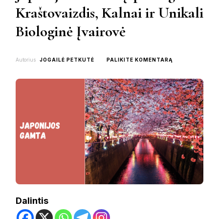
Kraštovaizdis, Kalnai ir Unikali
Biologinė Įvairovė
ON
Autorius
JOGAILĖ PETKUTĖ
PALIKITE KOMENTARĄ
JAPONIJOS
GAMTA:
ĮSPŪDINGAS
KRAŠTOVAIZDI
KALNAI
IR
UNIKALI
BIOLOGINĖ
ĮVAIROVĖ
Dalintis