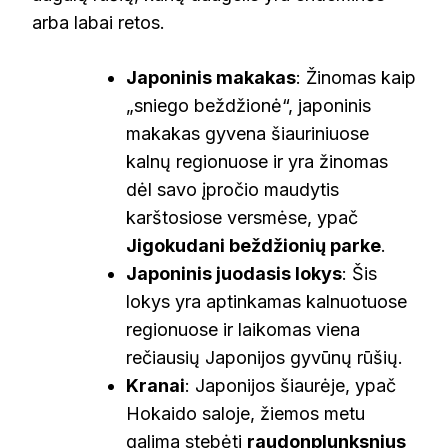
arba labai retos.
Japoninis makakas
: Žinomas kaip
„sniego beždžionė“, japoninis
makakas gyvena šiauriniuose
kalnų regionuose ir yra žinomas
dėl savo įpročio maudytis
karštosiose versmėse, ypač
Jigokudani beždžionių parke
.
Japoninis juodasis lokys
: Šis
lokys yra aptinkamas kalnuotuose
regionuose ir laikomas viena
rečiausių Japonijos gyvūnų rūšių.
Kranai
: Japonijos šiaurėje, ypač
Hokaido saloje, žiemos metu
galima stebėti
raudonplunksnius