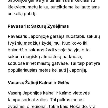
Japonijos gamta yra dinamiška ir keičiasi su
kiekvienu metų laiku, suteikdama keliautojams
unikalią patirtį.
Pavasaris: Sakurų Žydėjimas
Pavasaris Japonijoje garsėja nuostabiu sakurų
(vyšnių medžių) žydėjimu. Nuo kovo iki
balandžio sakuros žydi visoje šalyje, o tai
sukuria magišką atmosferą parkuose,
soduose ir net miestų gatvėse. Tai taip pat yra
populiariausias metas keliauti į Japoniją.
Vasara: Žalieji Kalnai ir Gėlės
Vasarą Japonijos kalnai ir kaimo vietovės
tampa sodriai žalios. Tai puikus metas
žygiams, o regionai, tokie kaip Hokaido, yra