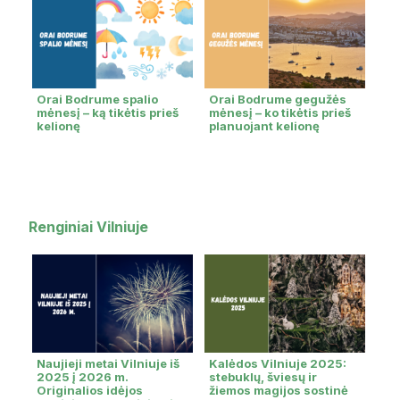
Orai Bodrume spalio
Orai Bodrume gegužės
mėnesį – ką tikėtis prieš
mėnesį – ko tikėtis prieš
kelionę
planuojant kelionę
Renginiai Vilniuje
Naujieji metai Vilniuje iš
Kalėdos Vilniuje 2025:
2025 į 2026 m.
stebuklų, šviesų ir
Originalios idėjos
žiemos magijos sostinė