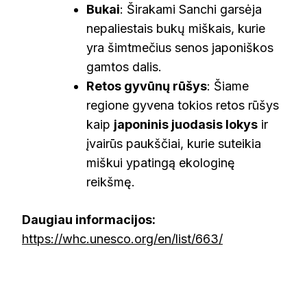
Bukai
: Širakami Sanchi garsėja
nepaliestais bukų miškais, kurie
yra šimtmečius senos japoniškos
gamtos dalis.
Retos gyvūnų rūšys
: Šiame
regione gyvena tokios retos rūšys
kaip
japoninis juodasis lokys
ir
įvairūs paukščiai, kurie suteikia
miškui ypatingą ekologinę
reikšmę.
Daugiau informacijos:
https://whc.unesco.org/en/list/663/