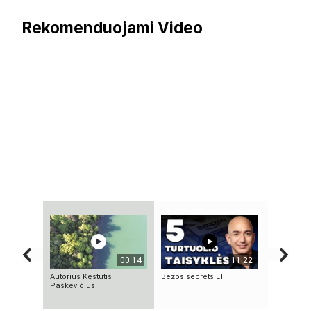
Rekomenduojami Video
00:14
11:22
Autorius Kęstutis
Bezos secrets LT
KAS TAS „
Paškevičius
NEPAAIŠK
SOCIALIN