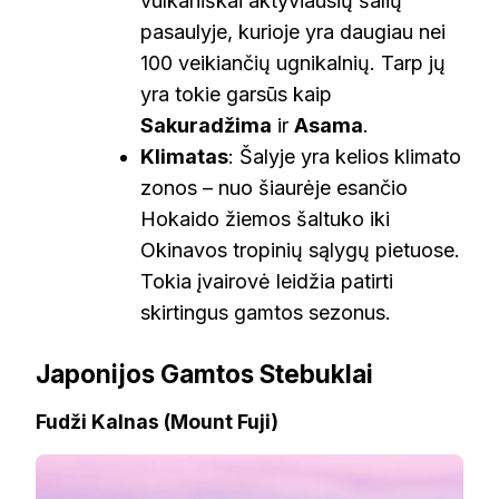
vulkaniškai aktyviausių šalių
pasaulyje, kurioje yra daugiau nei
100 veikiančių ugnikalnių. Tarp jų
yra tokie garsūs kaip
Sakuradžima
ir
Asama
.
Klimatas
: Šalyje yra kelios klimato
zonos – nuo šiaurėje esančio
Hokaido žiemos šaltuko iki
Okinavos tropinių sąlygų pietuose.
Tokia įvairovė leidžia patirti
skirtingus gamtos sezonus.
Japonijos Gamtos Stebuklai
Fudži Kalnas (Mount Fuji)