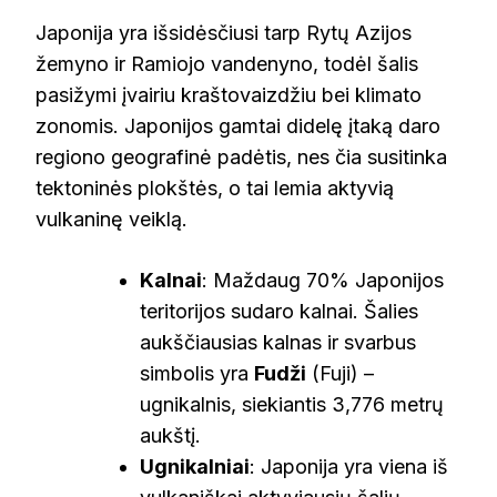
Japonija yra išsidėsčiusi tarp Rytų Azijos
žemyno ir Ramiojo vandenyno, todėl šalis
pasižymi įvairiu kraštovaizdžiu bei klimato
zonomis. Japonijos gamtai didelę įtaką daro
regiono geografinė padėtis, nes čia susitinka
tektoninės plokštės, o tai lemia aktyvią
vulkaninę veiklą.
Kalnai
: Maždaug 70% Japonijos
teritorijos sudaro kalnai. Šalies
aukščiausias kalnas ir svarbus
simbolis yra
Fudži
(Fuji) –
ugnikalnis, siekiantis 3,776 metrų
aukštį.
Ugnikalniai
: Japonija yra viena iš