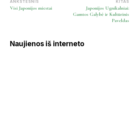
ANKSTESNIS
KITAS
Post
Visi Japonijos miestai
Japonijos Ugnikalniai:
Navigation
Gamtos Galybė ir Kultūrinis
Paveldas
Naujienos iš interneto