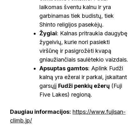
laikomas šventu kalnu ir yra
garbinamas tiek budistų, tiek
Shinto religijos pasekėjų.
Žygiai
: Kalnas pritraukia daugybę
žygeivių, kurie nori pasiekti
viršūnę ir pasigrožėti kvapą
gniaužiančiais saulėtekio vaizdais.
Apsuptas gamtos
: Aplink Fudži
kalną yra ežerai ir parkai, įskaitant
garsųjį
Fudži penkių ežerų
(Fuji
Five Lakes) regioną.
Daugiau informacijos:
https://www.fujisan-
climb.jp/