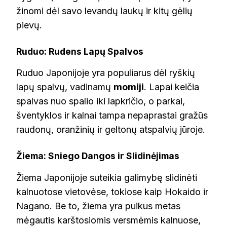
žinomi dėl savo levandų laukų ir kitų gėlių
pievų.
Ruduo: Rudens Lapų Spalvos
Ruduo Japonijoje yra populiarus dėl ryškių
lapų spalvų, vadinamų
momiji
. Lapai keičia
spalvas nuo spalio iki lapkričio, o parkai,
šventyklos ir kalnai tampa nepaprastai gražūs
raudonų, oranžinių ir geltonų atspalvių jūroje.
Žiema: Sniego Dangos ir Slidinėjimas
Žiema Japonijoje suteikia galimybę slidinėti
kalnuotose vietovėse, tokiose kaip Hokaido ir
Nagano. Be to, žiema yra puikus metas
mėgautis karštosiomis versmėmis kalnuose,