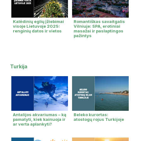
Kalėdinių eglių įžiebimai
Romantiškas savaitgalis
visoje Lietuvoje 2025:
Vilniuje: SPA, erotiniai
renginių datos ir vietos
masažai ir paslaptingos
pažintys
Turkija
Antalijos akvariumas – ką
Beleko kurortas:
pamatyti, kiek kainuoja ir
atostogų rojus Turkijoje
ar verta aplankyti?