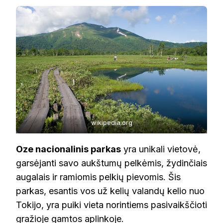
wikipedia.org
Oze nacionalinis parkas
yra unikali vietovė,
garsėjanti savo aukštumų pelkėmis, žydinčiais
augalais ir ramiomis pelkių pievomis. Šis
parkas, esantis vos už kelių valandų kelio nuo
Tokijo, yra puiki vieta norintiems pasivaikščioti
gražioje gamtos aplinkoje.