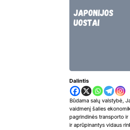
UOSTAI:
SVARBIAUSI
ŠALIES
PREKYBOS
IR
TURIZMO
CENTRAI
Dalintis
Būdama salų valstybė, Jap
vaidmenį šalies ekonomiko
pagrindinės transporto ir 
ir aprūpinantys vidaus rin