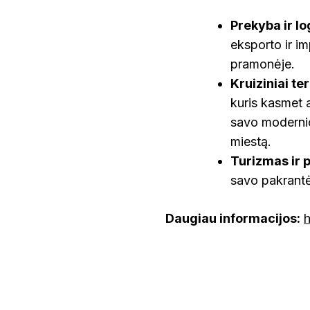
Prekyba ir lo
eksporto ir im
pramonėje.
Kruiziniai te
kuris kasmet a
savo modernio
miestą.
Turizmas ir
savo pakrantė
Daugiau informacijos:
h