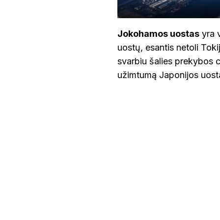
Jokohamos uostas
yra v
uostų, esantis netoli Toki
svarbiu šalies prekybos 
užimtumą Japonijos uost