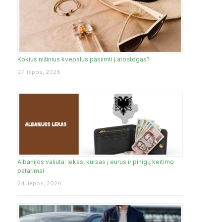
Kokius nišinius kvepalus pasiimti į atostogas?
27 liepos, 2026
Albanijos valiuta: lekas, kursas į eurus ir pinigų keitimo
patarimai
24 liepos, 2026