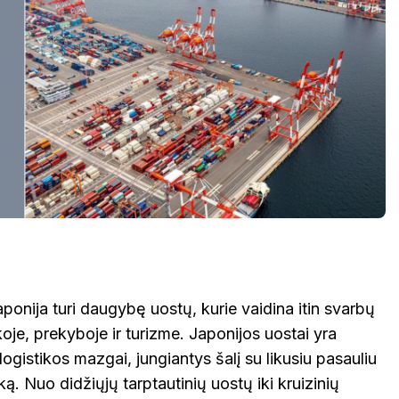
onija turi daugybę uostų, kurie vaidina itin svarbų
je, prekyboje ir turizme. Japonijos uostai yra
logistikos mazgai, jungiantys šalį su likusiu pasauliu
ką. Nuo didžiųjų tarptautinių uostų iki kruizinių