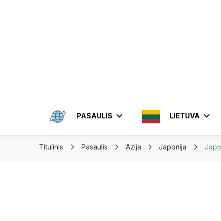
Apkeliauk.lt
PASAULIS
LIETUVA
Titulinis
Pasaulis
Azija
Japonija
Japon
AMERIKA
ALYTUS
AZIJA
ELEKTRĖN
MEKSIKA
BRAZIL
INDON
JONIŠKIS
JORDA