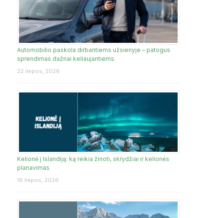
Automobilio paskola dirbantiems užsienyje – patogus
sprendimas dažnai keliaujantiems
22 liepos, 2026
Kelionė į Islandiją: ką reikia žinoti, skrydžiai ir kelionės
planavimas
16 liepos, 2026