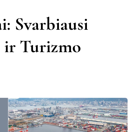
KERNAVĖ
KĖDAINIAI
LATVIJA
i: Svarbiausi
AMAS
KUPIŠKIS
MARIJAMPOLĖ
PRANCŪZIJA
s ir Turizmo
NIDA
PAGĖGIAI
ŠVEICARIJA
S
PASVALYS
PLUNGĖ
VOKIETIJA
ROKIŠKIS
ŠIAULIAI
TAURAGĖ
TELŠIAI
VILNIUS
ZARASAI