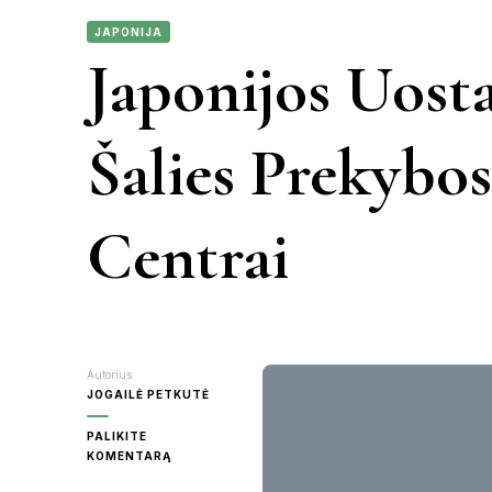
JAPONIJA
KAUNAS
Japonijos Uosta
VIETN
KRETINGA
Šalies Prekybo
MOLĖTAI
Centrai
PANEVĖŽY
RASEINIAI
ŠVENTOJI
Autorius
JOGAILĖ PETKUTĖ
UTENA
PALIKITE
ON
KOMENTARĄ
JAPONIJOS