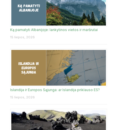
Ką pamatyti Albanijoje: lankytinos vietos ir maršrutai
15 liepos, 2026
Islandija ir Europos Sąjunga: ar Islandija priklauso ES?
15 liepos, 2026