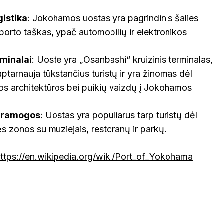
gistika
: Jokohamos uostas yra pagrindinis šalies
porto taškas, ypač automobilių ir elektronikos
rminalai
: Uoste yra „Osanbashi“ kruizinis terminalas,
ptarnauja tūkstančius turistų ir yra žinomas dėl
s architektūros bei puikių vaizdų į Jokohamos
 pramogos
: Uostas yra populiarus tarp turistų dėl
s zonos su muziejais, restoranų ir parkų.
ttps://en.wikipedia.org/wiki/Port_of_Yokohama