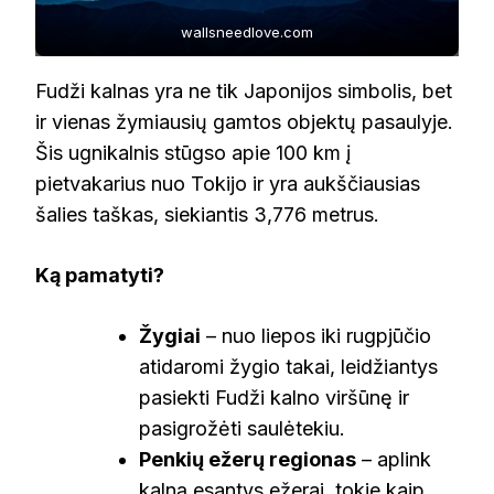
wallsneedlove.com
Fudži kalnas yra ne tik Japonijos simbolis, bet
ir vienas žymiausių gamtos objektų pasaulyje.
Šis ugnikalnis stūgso apie 100 km į
pietvakarius nuo Tokijo ir yra aukščiausias
šalies taškas, siekiantis 3,776 metrus.
Ką pamatyti?
Žygiai
– nuo liepos iki rugpjūčio
atidaromi žygio takai, leidžiantys
pasiekti Fudži kalno viršūnę ir
pasigrožėti saulėtekiu.
Penkių ežerų regionas
– aplink
kalną esantys ežerai, tokie kaip