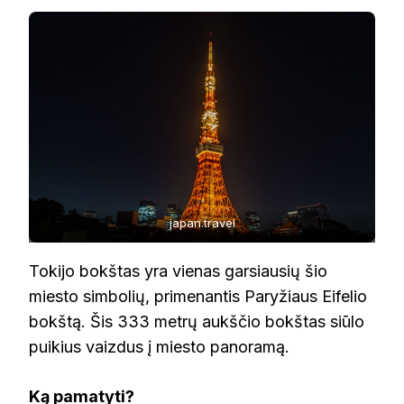
japan.travel
Tokijo bokštas yra vienas garsiausių šio
miesto simbolių, primenantis Paryžiaus Eifelio
bokštą. Šis 333 metrų aukščio bokštas siūlo
puikius vaizdus į miesto panoramą.
Ką pamatyti?