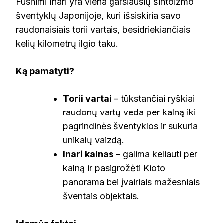
Fushimi Inari yra viena garsiausių šintoizmo
šventyklų Japonijoje, kuri išsiskiria savo
raudonaisiais torii vartais, besidriekiančiais
kelių kilometrų ilgio taku.
Ką pamatyti?
Torii vartai
– tūkstančiai ryškiai
raudonų vartų veda per kalną iki
pagrindinės šventyklos ir sukuria
unikalų vaizdą.
Inari kalnas
– galima keliauti per
kalną ir pasigrožėti Kioto
panorama bei įvairiais mažesniais
šventais objektais.