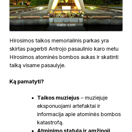
viator.com
Hirosimos taikos memorialinis parkas yra
skirtas pagerbti Antrojo pasaulinio karo metu
Hirosimos atominės bombos aukas ir skatinti
taiką visame pasaulyje.
Ką pamatyti?
Taikos muziejus
– muziejuje
eksponuojami artefaktai ir
informacija apie atominės bombos
katastrofą.
Atminimo statula ir amžinoji