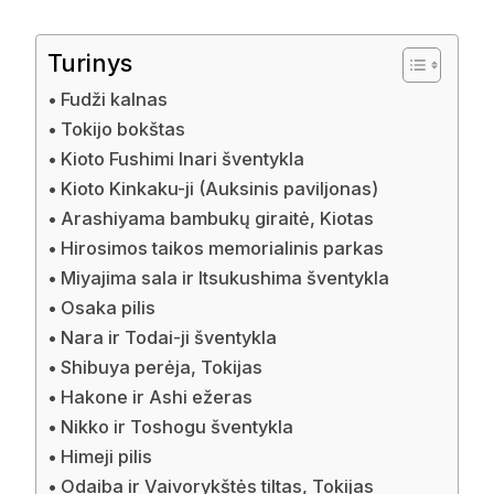
Turinys
Fudži kalnas
Tokijo bokštas
Kioto Fushimi Inari šventykla
Kioto Kinkaku-ji (Auksinis paviljonas)
Arashiyama bambukų giraitė, Kiotas
Hirosimos taikos memorialinis parkas
Miyajima sala ir Itsukushima šventykla
Osaka pilis
Nara ir Todai-ji šventykla
Shibuya perėja, Tokijas
Hakone ir Ashi ežeras
Nikko ir Toshogu šventykla
Himeji pilis
Odaiba ir Vaivorykštės tiltas, Tokijas