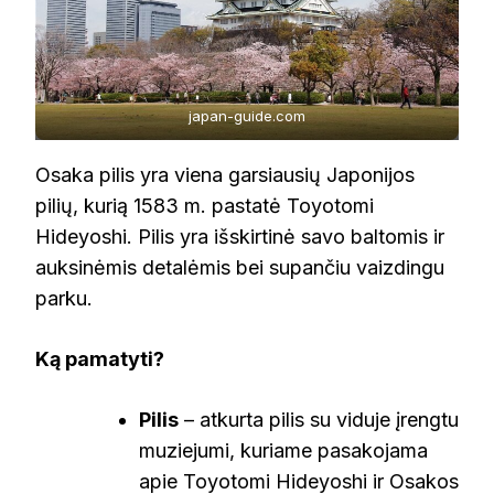
japan-guide.com
Osaka pilis yra viena garsiausių Japonijos
pilių, kurią 1583 m. pastatė Toyotomi
Hideyoshi. Pilis yra išskirtinė savo baltomis ir
auksinėmis detalėmis bei supančiu vaizdingu
parku.
Ką pamatyti?
Pilis
– atkurta pilis su viduje įrengtu
muziejumi, kuriame pasakojama
apie Toyotomi Hideyoshi ir Osakos