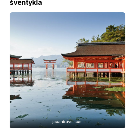
šventykla
japantravel.com