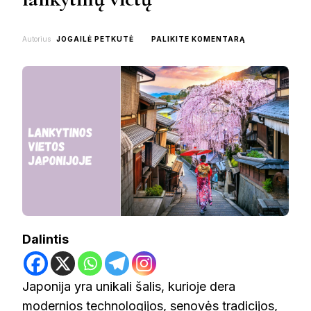
ON
Autorius
JOGAILĖ PETKUTĖ
PALIKITE KOMENTARĄ
KĄ
PAMATYTI
JAPONIJOJE:
TOP
18
LANKYTINŲ
VIETŲ
Dalintis
Japonija yra unikali šalis, kurioje dera
modernios technologijos, senovės tradicijos,