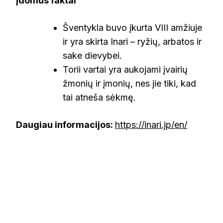
Įdomūs faktai
Šventykla buvo įkurta VIII amžiuje
ir yra skirta Inari – ryžių, arbatos ir
sake dievybei.
Torii vartai yra aukojami įvairių
žmonių ir įmonių, nes jie tiki, kad
tai atneša sėkmę.
Daugiau informacijos:
https://inari.jp/en/