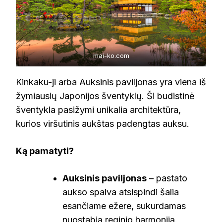
mai-ko.com
Kinkaku-ji arba Auksinis paviljonas yra viena iš
žymiausių Japonijos šventyklų. Ši budistinė
šventykla pasižymi unikalia architektūra,
kurios viršutinis aukštas padengtas auksu.
Ką pamatyti?
Auksinis paviljonas
– pastato
aukso spalva atsispindi šalia
esančiame ežere, sukurdamas
nuostabią reginio harmoniją.