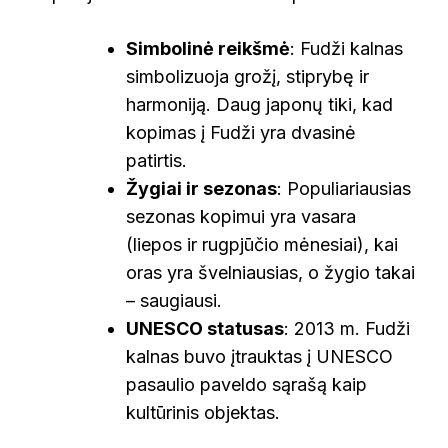
Simbolinė reikšmė
: Fudži kalnas
simbolizuoja grožį, stiprybę ir
harmoniją. Daug japonų tiki, kad
kopimas į Fudži yra dvasinė
patirtis.
Žygiai ir sezonas
: Populiariausias
sezonas kopimui yra vasara
(liepos ir rugpjūčio mėnesiai), kai
oras yra švelniausias, o žygio takai
– saugiausi.
UNESCO statusas
: 2013 m. Fudži
kalnas buvo įtrauktas į UNESCO
pasaulio paveldo sąrašą kaip
kultūrinis objektas.