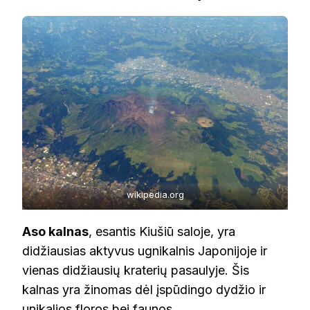
wikipedia.org
Aso kalnas
, esantis Kiušiū saloje, yra
didžiausias aktyvus ugnikalnis Japonijoje ir
vienas didžiausių kraterių pasaulyje. Šis
kalnas yra žinomas dėl įspūdingo dydžio ir
unikalios floros bei faunos.