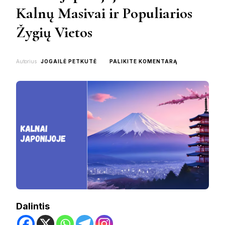
Kalnų Masivai ir Populiarios
Žygių Vietos
ON
Autorius
JOGAILĖ PETKUTĖ
PALIKITE KOMENTARĄ
KALNAI
JAPONIJOJE:
SVARBIAUSI
KALNŲ
MASIVAI
IR
POPULIARIOS
ŽYGIŲ
VIETOS
Dalintis