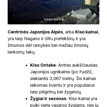
wikipedia.org
Centrinės Japonijos Alpės
, arba
Kiso kalnai
,
yra tarp Nagano ir Gifu prefektūrų ir yra
žinomos dėl ramybės bei mažiau žmonių
lankomų takų.
Kiso Ontake
: Antras aukščiausias
Japonijos ugnikalnis (po Fudži),
siekiantis 3,067 metrų. Šis kalnas
laikomas šventu ir yra populiarus
tarp piligrimų bei žygeivių.
Žygiai ir sezonas
: Kiso kalnai yra
puiki vieta vasaros žygiams, nes jų