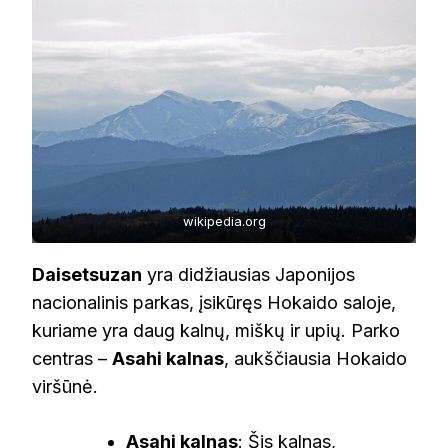
wikipedia.org
Daisetsuzan
yra didžiausias Japonijos
nacionalinis parkas, įsikūręs Hokaido saloje,
kuriame yra daug kalnų, miškų ir upių. Parko
centras –
Asahi kalnas
, aukščiausia Hokaido
viršūnė.
Asahi kalnas
: Šis kalnas,