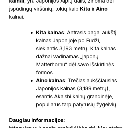
kalnai
, yra Japonijos Alpių dalis, žinoma dėl
įspūdingų viršūnių, tokių kaip
Kita
ir
Aino
kalnai.
Kita kalnas
: Antrasis pagal aukštį
kalnas Japonijoje po Fudži,
siekiantis 3,193 metrų. Kita kalnas
dažnai vadinamas „japonų
Matterhornu“ dėl savo išskirtinės
formos.
Aino kalnas
: Trečias aukščiausias
Japonijos kalnas (3,189 metrų),
esantis Akaishi kalnų grandinėje,
populiarus tarp patyrusių žygeivių.
Daugiau informacijos: