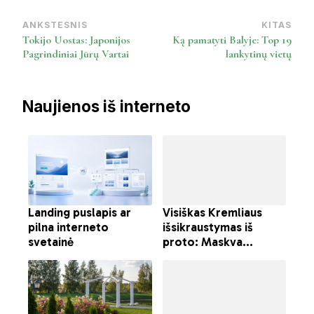
ANKSTESNIS
KITAS
Post
Tokijo Uostas: Japonijos
Ką pamatyti Balyje: Top 19
Navigation
Pagrindiniai Jūrų Vartai
lankytinų vietų
Naujienos iš interneto