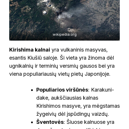
wikipedia.org
Kirishima kalnai
yra vulkaninis masyvas,
esantis Kiušiū saloje. Ši vieta yra žinoma dėl
ugnikalnių ir terminių versmių gausos bei yra
viena populiariausių vietų pietų Japonijoje.
Populiarios viršūnės
: Karakuni-
dake, aukščiausias kalnas
Kirishimos masyve, yra mėgstamas
žygeivių dėl įspūdingų vaizdų.
Šventovės
: Šiuose kalnuose yra