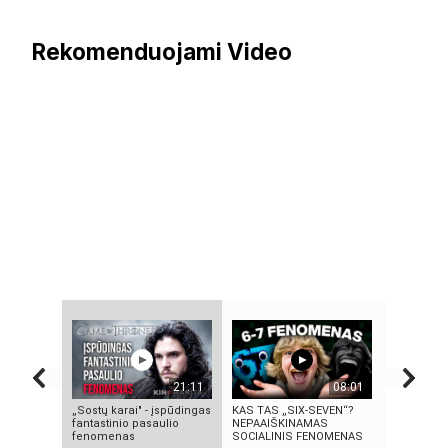
Rekomenduojami Video
21:11
08:01
„Sostų karai" - įspūdingas
KAS TAS „SIX-SEVEN“?
10 FILMU
fantastinio pasaulio
NEPAAIŠKINAMAS
TECHNOLO
fenomenas
SOCIALINIS FENOMENAS
TAPO REA