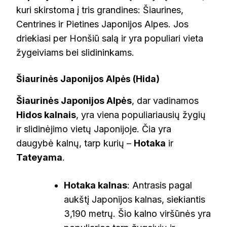
kuri skirstoma į tris grandines: Šiaurines,
Centrines ir Pietines Japonijos Alpes. Jos
driekiasi per Honšiū salą ir yra populiari vieta
žygeiviams bei slidininkams.
Šiaurinės Japonijos Alpės (Hida)
Šiaurinės Japonijos Alpės
, dar vadinamos
Hidos kalnais
, yra viena populiariausių žygių
ir slidinėjimo vietų Japonijoje. Čia yra
daugybė kalnų, tarp kurių –
Hotaka
ir
Tateyama
.
Hotaka kalnas
: Antrasis pagal
aukštį Japonijos kalnas, siekiantis
3,190 metrų. Šio kalno viršūnės yra