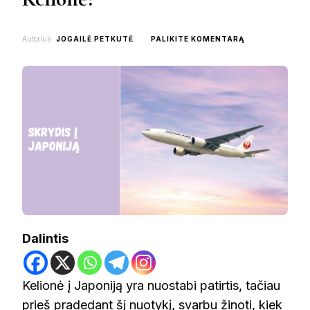
ON
Autorius
JOGAILĖ PETKUTĖ
PALIKITE KOMENTARĄ
SKRYDIS
Į
JAPONIJĄ:
KIEK
TRUNKA
KELIONĖ?
Dalintis
Kelionė į Japoniją yra nuostabi patirtis, tačiau
prieš pradedant šį nuotykį, svarbu žinoti, kiek