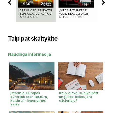
09:20
08:11
10 FILMUOSE IŠGALVOTŲ
„MIRĘS INTERNETAS“:
KAMUOLIN
TECHNOLOGIJŲ, KURIOS
KODĖL DIDŽIOJI DALIS
MĮSLINGA
TAPO REALYBE
INTERNETO NĖRA...
PASLAPTI
Taip pat skaitykite
Naudinga informacija
Istoriniai Europos
Kaip laisvai susikalbėti
kurortai: architektūra,
angliškai keliaujant
kultūra ir legendinės
užsienyje?
salės