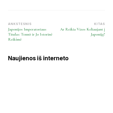
ANKSTESNIS
KITAS
Post
Japonijos Imperatoriaus
Ar Reikia Vizos Keliaujant į
Navigation
Titulas: Tennō ir Jo Istorinė
Japoniją?
Reikšmė
Naujienos iš interneto