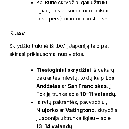
Kai kurie skrydžiai gali užtrukti
ilgiau, priklausomai nuo laukimo
laiko persėdimo oro uostuose.
Iš JAV
Skrydžio trukmė iš JAV į Japoniją taip pat
skiriasi priklausomai nuo vietos.
Tiesioginiai skrydžiai
iš vakarų
pakrantės miestų, tokių kaip
Los
Andželas
ar
San Franciskas
, į
Tokiją trunka apie
10–11 valandų
.
Iš rytų pakrantės, pavyzdžiui,
Niujorko
ar
Vašingtono
, skrydžiai
į Japoniją užtrunka ilgiau – apie
13–14 valandų
.