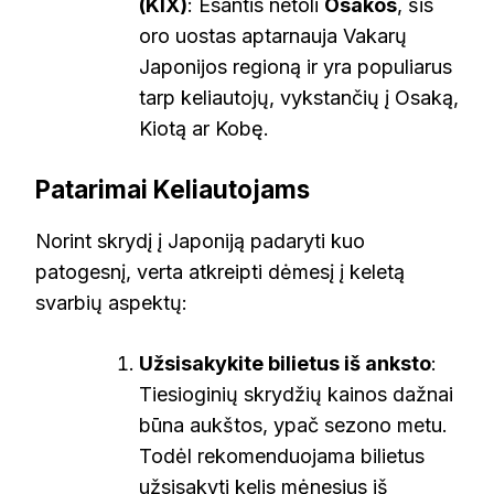
(KIX)
: Esantis netoli
Osakos
, šis
oro uostas aptarnauja Vakarų
Japonijos regioną ir yra populiarus
tarp keliautojų, vykstančių į Osaką,
Kiotą ar Kobę.
Patarimai Keliautojams
Norint skrydį į Japoniją padaryti kuo
patogesnį, verta atkreipti dėmesį į keletą
svarbių aspektų:
Užsisakykite bilietus iš anksto
:
Tiesioginių skrydžių kainos dažnai
būna aukštos, ypač sezono metu.
Todėl rekomenduojama bilietus
užsisakyti kelis mėnesius iš