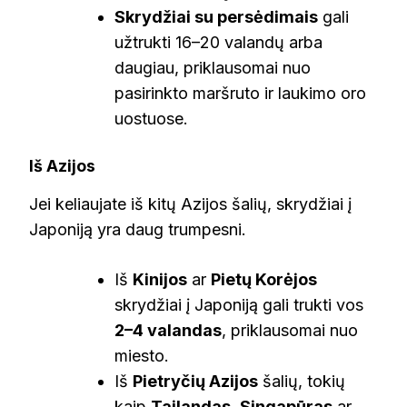
Skrydžiai su persėdimais
gali
užtrukti 16–20 valandų arba
daugiau, priklausomai nuo
pasirinkto maršruto ir laukimo oro
uostuose.
Iš Azijos
Jei keliaujate iš kitų Azijos šalių, skrydžiai į
Japoniją yra daug trumpesni.
Iš
Kinijos
ar
Pietų Korėjos
skrydžiai į Japoniją gali trukti vos
2–4 valandas
, priklausomai nuo
miesto.
Iš
Pietryčių Azijos
šalių, tokių
kaip
Tailandas
,
Singapūras
ar