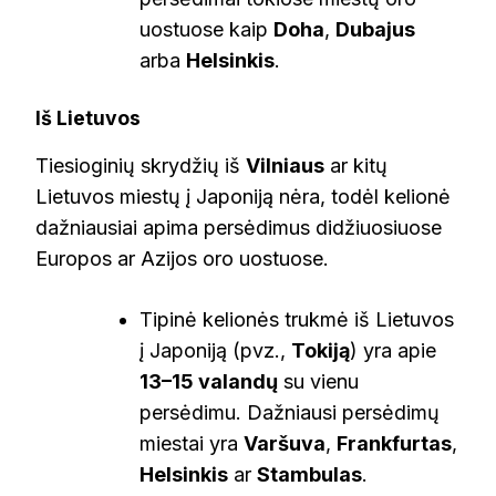
uostuose kaip
Doha
,
Dubajus
arba
Helsinkis
.
Iš Lietuvos
Tiesioginių skrydžių iš
Vilniaus
ar kitų
Lietuvos miestų į Japoniją nėra, todėl kelionė
dažniausiai apima persėdimus didžiuosiuose
Europos ar Azijos oro uostuose.
Tipinė kelionės trukmė iš Lietuvos
į Japoniją (pvz.,
Tokiją
) yra apie
13–15 valandų
su vienu
persėdimu. Dažniausi persėdimų
miestai yra
Varšuva
,
Frankfurtas
,
Helsinkis
ar
Stambulas
.