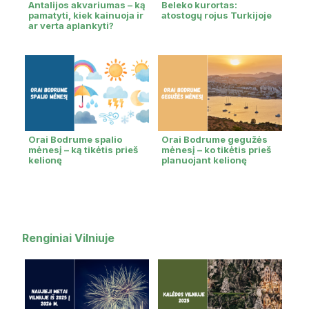
Antalijos akvariumas – ką
Beleko kurortas:
pamatyti, kiek kainuoja ir
atostogų rojus Turkijoje
ar verta aplankyti?
Orai Bodrume spalio
Orai Bodrume gegužės
mėnesį – ką tikėtis prieš
mėnesį – ko tikėtis prieš
kelionę
planuojant kelionę
Renginiai Vilniuje