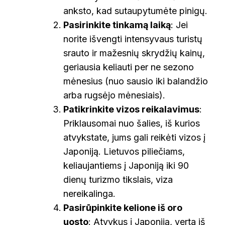
anksto, kad sutaupytumėte pinigų.
Pasirinkite tinkamą laiką
: Jei
norite išvengti intensyvaus turistų
srauto ir mažesnių skrydžių kainų,
geriausia keliauti per ne sezono
mėnesius (nuo sausio iki balandžio
arba rugsėjo mėnesiais).
Patikrinkite vizos reikalavimus
:
Priklausomai nuo šalies, iš kurios
atvykstate, jums gali reikėti vizos į
Japoniją. Lietuvos piliečiams,
keliaujantiems į Japoniją iki 90
dienų turizmo tikslais, viza
nereikalinga.
Pasirūpinkite kelione iš oro
uosto
: Atvykus į Japoniją, verta iš