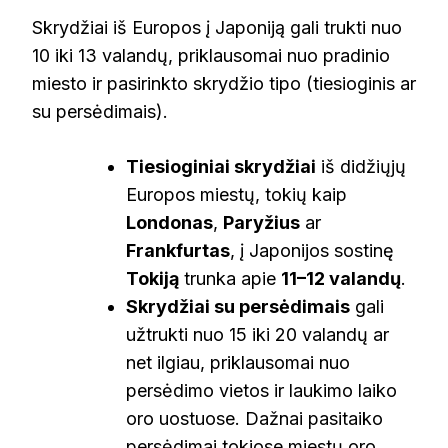
Skrydžiai iš Europos į Japoniją gali trukti nuo
10 iki 13 valandų, priklausomai nuo pradinio
miesto ir pasirinkto skrydžio tipo (tiesioginis ar
su persėdimais).
Tiesioginiai skrydžiai
iš didžiųjų
Europos miestų, tokių kaip
Londonas
,
Paryžius
ar
Frankfurtas
, į Japonijos sostinę
Tokiją
trunka apie
11–12 valandų
.
Skrydžiai su persėdimais
gali
užtrukti nuo 15 iki 20 valandų ar
net ilgiau, priklausomai nuo
persėdimo vietos ir laukimo laiko
oro uostuose. Dažnai pasitaiko
persėdimai tokiose miestų oro