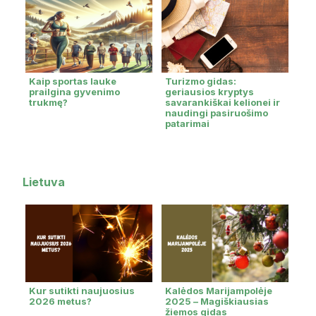
Kaip sportas lauke
Turizmo gidas:
prailgina gyvenimo
geriausios kryptys
trukmę?
savarankiškai kelionei ir
naudingi pasiruošimo
patarimai
Lietuva
Kur sutikti naujuosius
Kalėdos Marijampolėje
2026 metus?
2025 – Magiškiausias
žiemos gidas