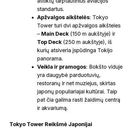
atitiktų tarptautinius aviacijos
standartus.
Apžvalgos aikštelės
: Tokyo
Tower turi dvi apžvalgos aikšteles
–
Main Deck
(150 m aukštyje) ir
Top Deck
(250 m aukštyje), iš
kurių atsiveria įspūdinga Tokijo
panorama.
Veikla ir pramogos
: Bokšto viduje
yra daugybė parduotuvių,
restoranų ir net muziejus, skirtas
japonų populiariajai kultūrai. Taip
pat čia galima rasti žaidimų centrą
ir akvariumą.
Tokyo Tower Reikšmė Japonijai