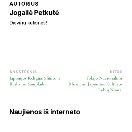
AUTORIUS
Jogailė Petkutė
Dievinu keliones!
ANKSTESNIS
KITAS
Post
Japonijos Religija: Shinto ir
Tokijo Nacionalinis
Navigation
Budizmo Samplaika
Muziejus: Japonijos Kultūros
Lobių Namai
Naujienos iš interneto