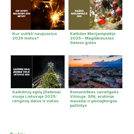
Kur sutikti naujuosius
Kalėdos Marijampolėje
2026 metus?
2025 – Magiškiausias
žiemos gidas
Kalėdinių eglių įžiebimai
Romantiškas savaitgalis
visoje Lietuvoje 2025:
Vilniuje: SPA, erotiniai
renginių datos ir vietos
masažai ir paslaptingos
pažintys