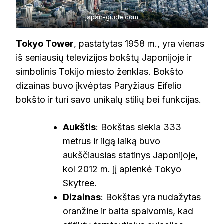
japan-guide.com
Tokyo Tower
, pastatytas 1958 m., yra vienas
iš seniausių televizijos bokštų Japonijoje ir
simbolinis Tokijo miesto ženklas. Bokšto
dizainas buvo įkvėptas Paryžiaus Eifelio
bokšto ir turi savo unikalų stilių bei funkcijas.
Aukštis
: Bokštas siekia 333
metrus ir ilgą laiką buvo
aukščiausias statinys Japonijoje,
kol 2012 m. jį aplenkė Tokyo
Skytree.
Dizainas
: Bokštas yra nudažytas
oranžine ir balta spalvomis, kad