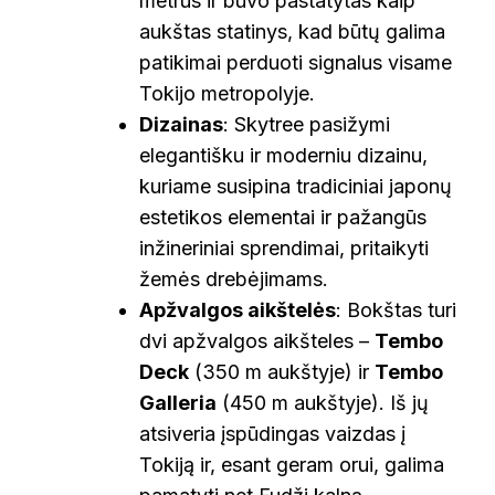
metrus ir buvo pastatytas kaip
aukštas statinys, kad būtų galima
patikimai perduoti signalus visame
Tokijo metropolyje.
Dizainas
: Skytree pasižymi
elegantišku ir moderniu dizainu,
kuriame susipina tradiciniai japonų
estetikos elementai ir pažangūs
inžineriniai sprendimai, pritaikyti
žemės drebėjimams.
Apžvalgos aikštelės
: Bokštas turi
dvi apžvalgos aikšteles –
Tembo
Deck
(350 m aukštyje) ir
Tembo
Galleria
(450 m aukštyje). Iš jų
atsiveria įspūdingas vaizdas į
Tokiją ir, esant geram orui, galima