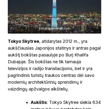
easytraveljapan.com
Tokyo Skytree
, atidarytas 2012 m., yra
aukščiausias Japonijos statinys ir antras pagal
aukštį bokštas pasaulyje po Burj Khalifa
Dubajuje. Šis bokštas ne tik tarnauja
televizijos ir radijo transliacijoms, bet ir yra
pagrindinis turistų traukos centras dėl savo
modernių architektūrinių sprendimų ir
vaizdingų apžvalgos aikštelių.
Aukštis
: Tokyo Skytree siekia 634