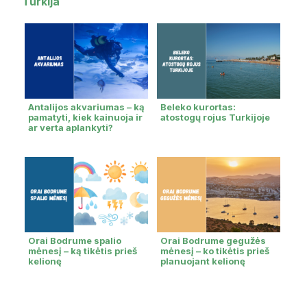
Turkija
Antalijos akvariumas – ką
Beleko kurortas:
pamatyti, kiek kainuoja ir
atostogų rojus Turkijoje
ar verta aplankyti?
Orai Bodrume spalio
Orai Bodrume gegužės
mėnesį – ką tikėtis prieš
mėnesį – ko tikėtis prieš
kelionę
planuojant kelionę