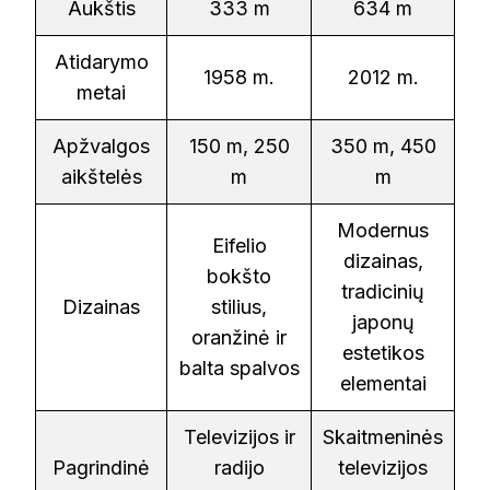
Aukštis
333 m
634 m
Atidarymo
1958 m.
2012 m.
metai
Apžvalgos
150 m, 250
350 m, 450
aikštelės
m
m
Modernus
Eifelio
dizainas,
bokšto
tradicinių
Dizainas
stilius,
japonų
oranžinė ir
estetikos
balta spalvos
elementai
Televizijos ir
Skaitmeninės
Pagrindinė
radijo
televizijos