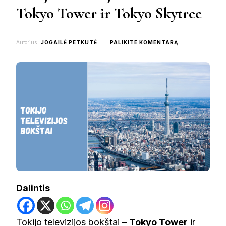
Tokyo Tower ir Tokyo Skytree
ON
Autorius
JOGAILĖ PETKUTĖ
PALIKITE KOMENTARĄ
TOKIJO
TELEVIZIJOS
BOKŠTAI:
TOKYO
TOWER
IR
TOKYO
SKYTREE
Dalintis
Tokijo televizijos bokštai –
Tokyo Tower
ir