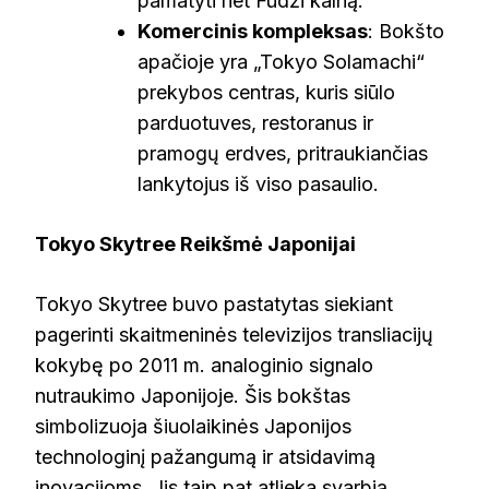
pamatyti net Fudži kalną.
Komercinis kompleksas
: Bokšto
apačioje yra „Tokyo Solamachi“
prekybos centras, kuris siūlo
parduotuves, restoranus ir
pramogų erdves, pritraukiančias
lankytojus iš viso pasaulio.
Tokyo Skytree Reikšmė Japonijai
Tokyo Skytree buvo pastatytas siekiant
pagerinti skaitmeninės televizijos transliacijų
kokybę po 2011 m. analoginio signalo
nutraukimo Japonijoje. Šis bokštas
simbolizuoja šiuolaikinės Japonijos
technologinį pažangumą ir atsidavimą
inovacijoms. Jis taip pat atlieka svarbią