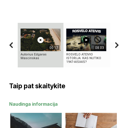
00:17
08:03
Autorius Edgaras
ROSVELO ATEIVIO
Ex Machina
Mascinskas
ISTORIJA: KAS NUTIKO
pasirinki
1947-AISIAIS?
Taip pat skaitykite
Naudinga informacija