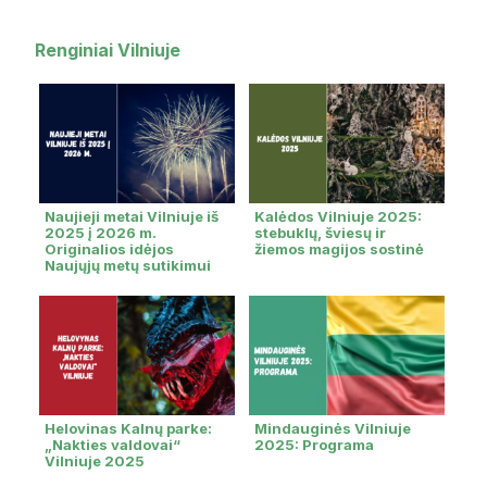
Renginiai Vilniuje
Naujieji metai Vilniuje iš
Kalėdos Vilniuje 2025:
2025 į 2026 m.
stebuklų, šviesų ir
Originalios idėjos
žiemos magijos sostinė
Naujųjų metų sutikimui
Helovinas Kalnų parke:
Mindauginės Vilniuje
„Nakties valdovai“
2025: Programa
Vilniuje 2025