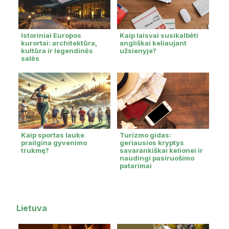
Istoriniai Europos
Kaip laisvai susikalbėti
kurortai: architektūra,
angliškai keliaujant
kultūra ir legendinės
užsienyje?
salės
Kaip sportas lauke
Turizmo gidas:
prailgina gyvenimo
geriausios kryptys
trukmę?
savarankiškai kelionei ir
naudingi pasiruošimo
patarimai
Lietuva