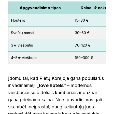
Apgyvendinimo tipas
Kaina už naktį
Hostelis
15–30 €
Svečių namai
30–60 €
3★ viešbutis
70–120 €
4–5★ viešbutis
150–300 €
Įdomu tai, kad Pietų Korėjoje gana populiarūs
ir vadinamieji
„love hotels“
– modernūs
viešbučiai su dideliais kambariais ir dažnai
gana prieinama kaina. Nors pavadinimas gali
skambėti neįprastai, daug keliautojų juos
renkasi dėl gero kainos ir kokybės santykio.