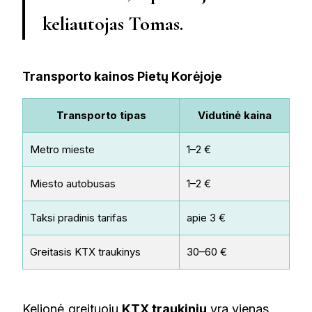
keliautojas Tomas.
Transporto kainos Pietų Korėjoje
Transporto tipas
Vidutinė kaina
Metro mieste
1–2 €
Pri
Miesto autobusas
1–2 €
Da
Taksi pradinis tarifas
apie 3 €
Pig
Greitasis KTX traukinys
30–60 €
Tar
Kelionė greituoju
KTX traukiniu
yra vienas