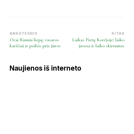
ANKSTESNIS
KITAS
Post
Orai Rimini liepą: vasaros
Laikas Pietų Korėjoje: laiko
Navigation
karščiai ir poilsis prie jūros
juosta ir laiko skirtumas
Naujienos iš interneto