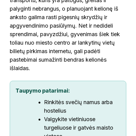
transportu, kuris yra patogus, greitas ir
palyginti nebrangus, o planuojant kelionę iš
anksto galima rasti pigesnių skrydžių ir
apgyvendinimo pasiūlymų. Net ir nedideli
sprendimai, pavyzdžiui, gyvenimas šiek tiek
toliau nuo miesto centro ar lankytinų vietų
bilietų pirkimas internetu, gali padėti
pastebimai sumažinti bendras kelionės
išlaidas.
Taupymo patarimai:
Rinkitės svečių namus arba
hostelius
Valgykite vietiniuose
turgeliuose ir gatvės maisto