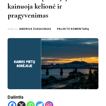
kainuoja kelionė ir
pragyvenimas
ON
Autorius
ANDRIUS ŽUKAUSKAS
PALIKITE KOMENTARĄ
KAINOS
PIETŲ
KORĖJOJE:
KIEK
KAINUOJA
KELIONĖ
IR
PRAGYVEN
Dalintis