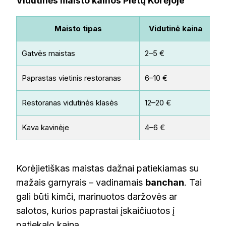
Vidutinės maisto kainos Pietų Korėjoje
Maisto tipas
Vidutinė kaina
Gatvės maistas
2–5 €
Tt
Paprastas vietinis restoranas
6–10 €
Bi
Restoranas vidutinės klasės
12–20 €
Ko
Kava kavinėje
4–6 €
Sp
Korėjietiškas maistas dažnai patiekiamas su
mažais garnyrais – vadinamais
banchan
. Tai
gali būti kimči, marinuotos daržovės ar
salotos, kurios paprastai įskaičiuotos į
patiekalo kainą.