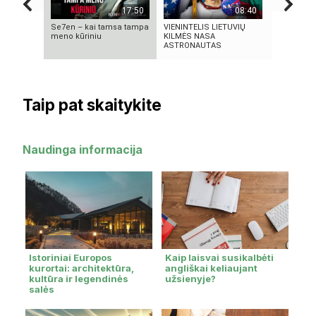
17:50
08:40
Se7en – kai tamsa tampa
VIENINTELIS LIETUVIŲ
Autorius 
meno kūriniu
KILMĖS NASA
Mascinsk
ASTRONAUTAS
Taip pat skaitykite
Naudinga informacija
Istoriniai Europos
Kaip laisvai susikalbėti
kurortai: architektūra,
angliškai keliaujant
kultūra ir legendinės
užsienyje?
salės