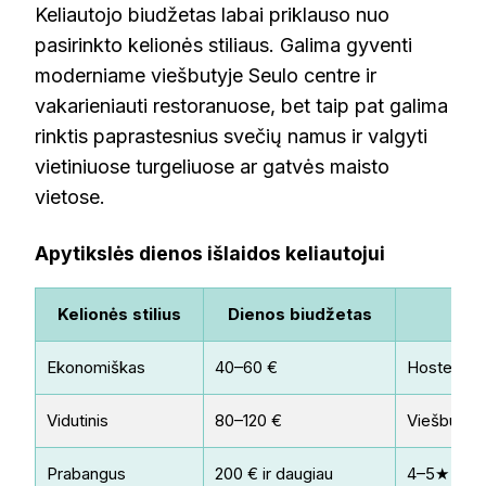
Keliautojo biudžetas labai priklauso nuo
pasirinkto kelionės stiliaus. Galima gyventi
moderniame viešbutyje Seulo centre ir
vakarieniauti restoranuose, bet taip pat galima
rinktis paprastesnius svečių namus ir valgyti
vietiniuose turgeliuose ar gatvės maisto
vietose.
Apytikslės dienos išlaidos keliautojui
Kelionės stilius
Dienos biudžetas
Ekonomiškas
40–60 €
Hostelis, 
Vidutinis
80–120 €
Viešbutis, 
Prabangus
200 € ir daugiau
4–5★ viešb