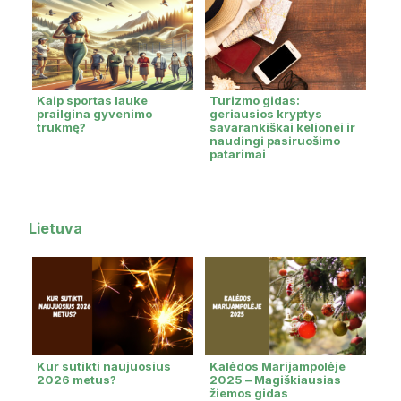
Kaip sportas lauke
Turizmo gidas:
prailgina gyvenimo
geriausios kryptys
trukmę?
savarankiškai kelionei ir
naudingi pasiruošimo
patarimai
Lietuva
Kur sutikti naujuosius
Kalėdos Marijampolėje
2026 metus?
2025 – Magiškiausias
žiemos gidas