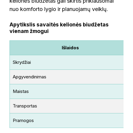
kelionės biudžetas gali skirtis priklausomai
nuo komforto lygio ir planuojamų veiklų.
Apytikslis savaitės kelionės biudžetas
vienam žmogui
Išlaidos
Skrydžiai
Apgyvendinimas
Maistas
Transportas
Pramogos