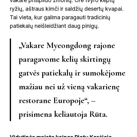
vakare prisipildo žmonių. Ore tvyro keptų
ryžių, aštraus kimči ir saldžių desertų kvapai.
Tai vieta, kur galima paragauti tradicinių
patiekalų neišleidžiant daug pinigų.
„Vakare Myeongdong rajone
paragavome kelių skirtingų
gatvės patiekalų ir sumokėjome
mažiau nei už vieną vakarienę
restorane Europoje“, –
prisimena keliautoja Rūta.