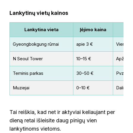
Lankytinų vietų kainos
Lankytina vieta
Įėjimo kaina
Gyeongbokgung rūmai
apie 3 €
Vienas s
N Seoul Tower
10–15 €
Apžvalg
Teminis parkas
30–50 €
Pvz., Lo
Muziejai
0–10 €
Dalis m
Tai reiškia, kad net ir aktyviai keliaujant per
dieną retai išleisite daug pinigų vien
lankytinoms vietoms.