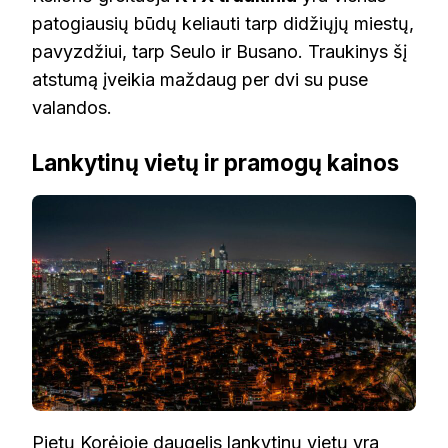
patogiausių būdų keliauti tarp didžiųjų miestų,
pavyzdžiui, tarp Seulo ir Busano. Traukinys šį
atstumą įveikia maždaug per dvi su puse
valandos.
Lankytinų vietų ir pramogų kainos
Pietų Korėjoje daugelis lankytinų vietų yra