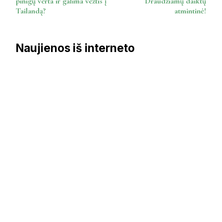
pinigų verta ir galima vežtis į
Draudžiamų daiktų
Tailandą?
atmintinė!
Naujienos iš interneto