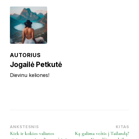
AUTORIUS
Jogailė Petkutė
Dievinu keliones!
ANKSTESNIS
KITAS
Post
Kiek ir kokios valiutos
Ką galima vežtis į Tailandą?
Navigation