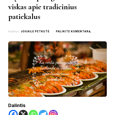
viskas apie tradicinius
patiekalus
ON
Autorius
JOGAILĖ PETKUTĖ
PALIKITE KOMENTARĄ
KĄ
VERTA
PARAGAUTI
TAILANDE
IR
VISKAS
APIE
TRADICINIUS
PATIEKALUS
Dalintis