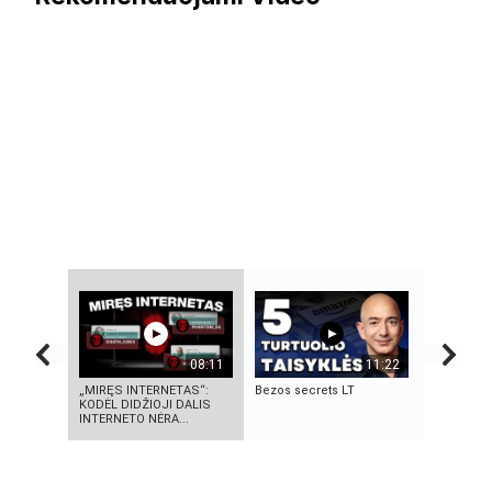
08:11
11:22
„MIRĘS INTERNETAS“:
Bezos secrets LT
KAMUOLIN
KODĖL DIDŽIOJI DALIS
MĮSLINGA
INTERNETO NĖRA...
PASLAPTI