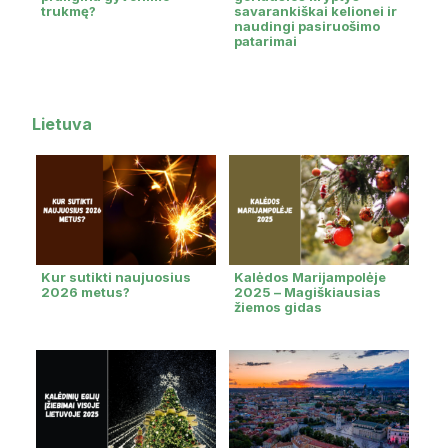
trukmę?
savarankiškai kelionei ir
naudingi pasiruošimo
patarimai
Lietuva
Kur sutikti naujuosius
Kalėdos Marijampolėje
2026 metus?
2025 – Magiškiausias
žiemos gidas