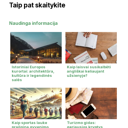
Taip pat skaitykite
Naudinga informacija
Istoriniai Europos
Kaip laisvai susikalbėti
kurortai: architektūra,
angliškai keliaujant
kultūra ir legendinės
užsienyje?
salės
Kaip sportas lauke
Turizmo gidas:
prailgina gyvenimo
geriausios kryptys