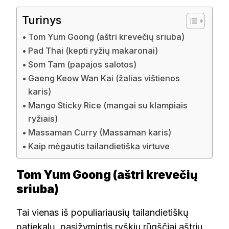
Turinys
Tom Yum Goong (aštri krevečių sriuba)
Pad Thai (kepti ryžių makaronai)
Som Tam (papajos salotos)
Gaeng Keow Wan Kai (žalias vištienos
karis)
Mango Sticky Rice (mangai su klampiais
ryžiais)
Massaman Curry (Massaman karis)
Kaip mėgautis tailandietiška virtuve
Tom Yum Goong (aštri krevečių
sriuba)
Tai vienas iš populiariausių tailandietiškų
patiekalų, pasižymintis ryškiu rūgščiai aštriu