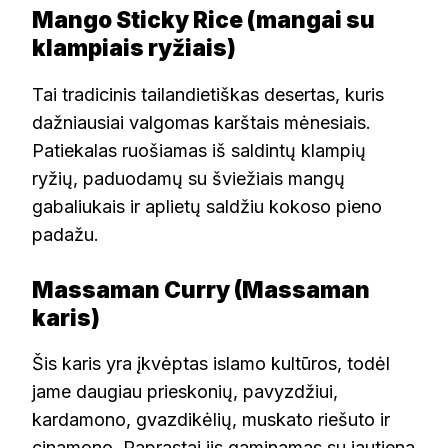
Mango Sticky Rice (mangai su
klampiais ryžiais)
Tai tradicinis tailandietiškas desertas, kuris
dažniausiai valgomas karštais mėnesiais.
Patiekalas ruošiamas iš saldintų klampių
ryžių, paduodamų su šviežiais mangų
gabaliukais ir aplietų saldžiu kokoso pieno
padažu.
Massaman Curry (Massaman
karis)
Šis karis yra įkvėptas islamo kultūros, todėl
jame daugiau prieskonių, pavyzdžiui,
kardamono, gvazdikėlių, muskato riešuto ir
cinamono. Paprastai jis gaminamas su jautiena