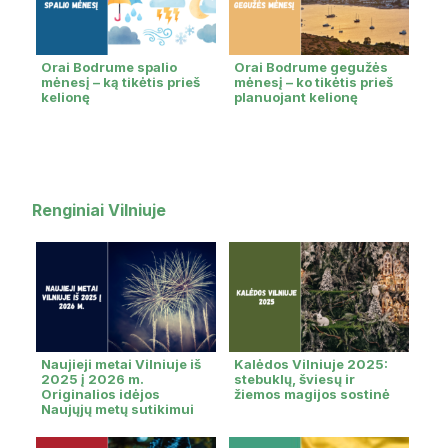
Orai Bodrume spalio
Orai Bodrume gegužės
mėnesį – ką tikėtis prieš
mėnesį – ko tikėtis prieš
kelionę
planuojant kelionę
Renginiai Vilniuje
Naujieji metai Vilniuje iš
Kalėdos Vilniuje 2025:
2025 į 2026 m.
stebuklų, šviesų ir
Originalios idėjos
žiemos magijos sostinė
Naujųjų metų sutikimui