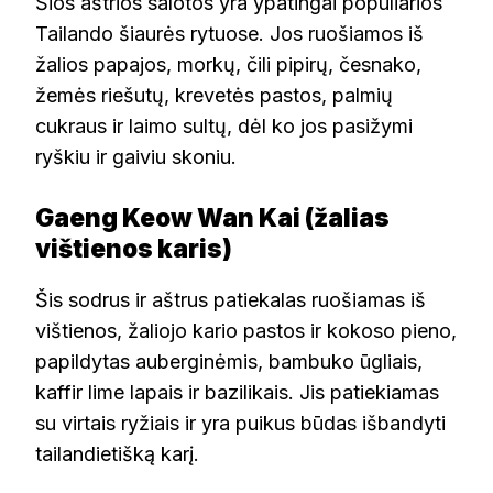
Šios aštrios salotos yra ypatingai populiarios
Tailando šiaurės rytuose. Jos ruošiamos iš
žalios papajos, morkų, čili pipirų, česnako,
žemės riešutų, krevetės pastos, palmių
cukraus ir laimo sultų, dėl ko jos pasižymi
ryškiu ir gaiviu skoniu.
Gaeng Keow Wan Kai (žalias
vištienos karis)
Šis sodrus ir aštrus patiekalas ruošiamas iš
vištienos, žaliojo kario pastos ir kokoso pieno,
papildytas auberginėmis, bambuko ūgliais,
kaffir lime lapais ir bazilikais. Jis patiekiamas
su virtais ryžiais ir yra puikus būdas išbandyti
tailandietišką karį.