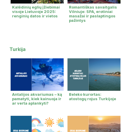
Kalėdinių eglių įžiebimai
Romantiškas savaitgalis
visoje Lietuvoje 2025:
Vilniuje: SPA, erotiniai
renginių datos ir vietos
masažai ir paslaptingos
pažintys
Turkija
Antalijos akvariumas – ką
Beleko kurortas:
pamatyti, kiek kainuoja ir
atostogų rojus Turkijoje
ar verta aplankyti?