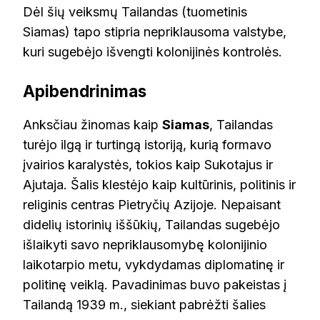
Dėl šių veiksmų Tailandas (tuometinis
Siamas) tapo stipria nepriklausoma valstybe,
kuri sugebėjo išvengti kolonijinės kontrolės.
Apibendrinimas
Anksčiau žinomas kaip
Siamas
, Tailandas
turėjo ilgą ir turtingą istoriją, kurią formavo
įvairios karalystės, tokios kaip Sukotajus ir
Ajutaja. Šalis klestėjo kaip kultūrinis, politinis ir
religinis centras Pietryčių Azijoje. Nepaisant
didelių istorinių iššūkių, Tailandas sugebėjo
išlaikyti savo nepriklausomybę kolonijinio
laikotarpio metu, vykdydamas diplomatinę ir
politinę veiklą. Pavadinimas buvo pakeistas į
Tailandą 1939 m., siekiant pabrėžti šalies