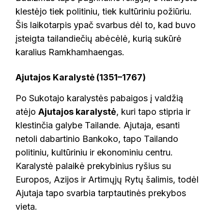
klestėjo tiek politiniu, tiek kultūriniu požiūriu.
Šis laikotarpis ypač svarbus dėl to, kad buvo
įsteigta tailandiečių abėcėlė, kurią sukūrė
karalius Ramkhamhaengas.
Ajutajos Karalystė (1351–1767)
Po Sukotajo karalystės pabaigos į valdžią
atėjo
Ajutajos karalystė
, kuri tapo stipria ir
klestinčia galybe Tailande. Ajutaja, esanti
netoli dabartinio Bankoko, tapo Tailando
politiniu, kultūriniu ir ekonominiu centru.
Karalystė palaikė prekybinius ryšius su
Europos, Azijos ir Artimųjų Rytų šalimis, todėl
Ajutaja tapo svarbia tarptautinės prekybos
vieta.