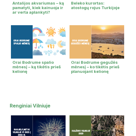
Antalijos akvariumas – ką
Beleko kurortas:
pamatyti, kiek kainuoja ir
atostogų rojus Turkijoje
ar verta aplankyti?
Orai Bodrume spalio
Orai Bodrume gegužės
mėnesį – ką tikėtis prieš
mėnesį – ko tikėtis prieš
kelionę
planuojant kelionę
Renginiai Vilniuje