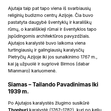
Ajutaja taip pat tapo viena iš svarbiausių
religinių budizmo centrų Azijoje. Čia buvo
pastatyta daugybė šventyklų ir karališkų
rūmų, o karališkieji rūmai ir šventyklos tapo
įspūdingomis architektūros pavyzdžiais.
Ajutajos karalystė buvo laikoma viena
turtingiausių ir galingiausių karalysčių
Pietryčių Azijoje iki jos sunaikinimo 1767 m.,
kai ją užpuolė ir sugriovė Birmos (dabar
Mianmaro) kariuomenė.
Siamas – Tailando Pavadinimas Iki
1939 m.
Po Ajutajos karalystės žlugimo susikūrė
Thonburi
karalystė (1767–1782), kuri po kelių