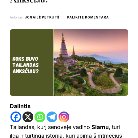
ON
Autorius
JOGAILĖ PETKUTĖ
PALIKITE KOMENTARĄ
KOKS
BUVO
TAILANDAS
ANKSČIAU?
Dalintis
Tailandas, kurį senovėje vadino
Siamu
, turi
ilgą ir turtingą istoriją, kuri apima šimtmečius