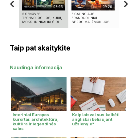
08:05
09:20
5 SENOVĖS
5 GALINGIAUSI
Autorius S
TECHNOLOGIJOS, KURIŲ
BRANDUOLINIAI
Lisauskas
MOKSLININKAI IKI ŠIOL...
SPROGIMAI ŽMONIJOS...
Taip pat skaitykite
Naudinga informacija
Istoriniai Europos
Kaip laisvai susikalbėti
kurortai: architektūra,
angliškai keliaujant
kultūra ir legendinės
užsienyje?
salės