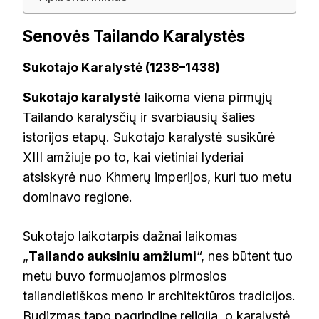
Senovės Tailando Karalystės
Sukotajo Karalystė (1238–1438)
Sukotajo karalystė
laikoma viena pirmųjų
Tailando karalysčių ir svarbiausių šalies
istorijos etapų. Sukotajo karalystė susikūrė
XIII amžiuje po to, kai vietiniai lyderiai
atsiskyrė nuo Khmerų imperijos, kuri tuo metu
dominavo regione.
Sukotajo laikotarpis dažnai laikomas
„
Tailando auksiniu amžiumi
“, nes būtent tuo
metu buvo formuojamos pirmosios
tailandietiškos meno ir architektūros tradicijos.
Budizmas tapo pagrindine religija, o karalystė