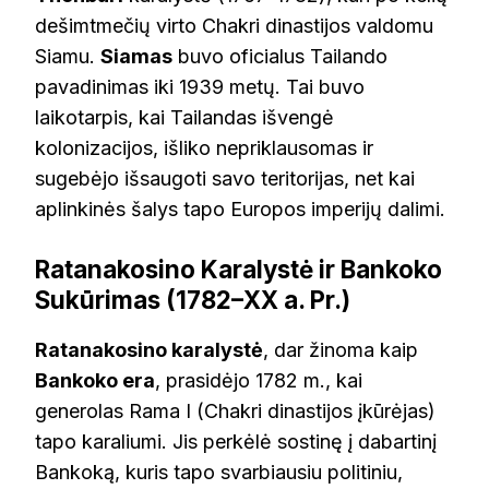
dešimtmečių virto Chakri dinastijos valdomu
Siamu.
Siamas
buvo oficialus Tailando
pavadinimas iki 1939 metų. Tai buvo
laikotarpis, kai Tailandas išvengė
kolonizacijos, išliko nepriklausomas ir
sugebėjo išsaugoti savo teritorijas, net kai
aplinkinės šalys tapo Europos imperijų dalimi.
Ratanakosino Karalystė ir Bankoko
Sukūrimas (1782–XX a. Pr.)
Ratanakosino karalystė
, dar žinoma kaip
Bankoko era
, prasidėjo 1782 m., kai
generolas Rama I (Chakri dinastijos įkūrėjas)
tapo karaliumi. Jis perkėlė sostinę į dabartinį
Bankoką, kuris tapo svarbiausiu politiniu,