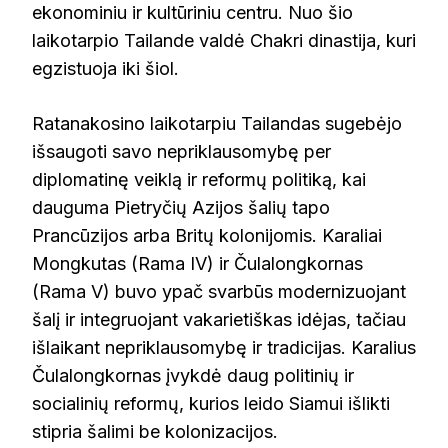
ekonominiu ir kultūriniu centru. Nuo šio
laikotarpio Tailande valdė Chakri dinastija, kuri
egzistuoja iki šiol.
Ratanakosino laikotarpiu Tailandas sugebėjo
išsaugoti savo nepriklausomybę per
diplomatinę veiklą ir reformų politiką, kai
dauguma Pietryčių Azijos šalių tapo
Prancūzijos arba Britų kolonijomis. Karaliai
Mongkutas (Rama IV) ir Čulalongkornas
(Rama V) buvo ypač svarbūs modernizuojant
šalį ir integruojant vakarietiškas idėjas, tačiau
išlaikant nepriklausomybę ir tradicijas. Karalius
Čulalongkornas įvykdė daug politinių ir
socialinių reformų, kurios leido Siamui išlikti
stipria šalimi be kolonizacijos.