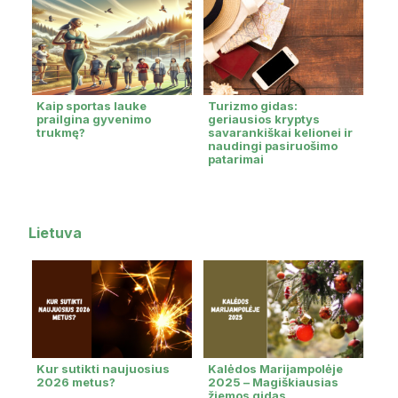
Kaip sportas lauke
Turizmo gidas:
prailgina gyvenimo
geriausios kryptys
trukmę?
savarankiškai kelionei ir
naudingi pasiruošimo
patarimai
Lietuva
Kur sutikti naujuosius
Kalėdos Marijampolėje
2026 metus?
2025 – Magiškiausias
žiemos gidas