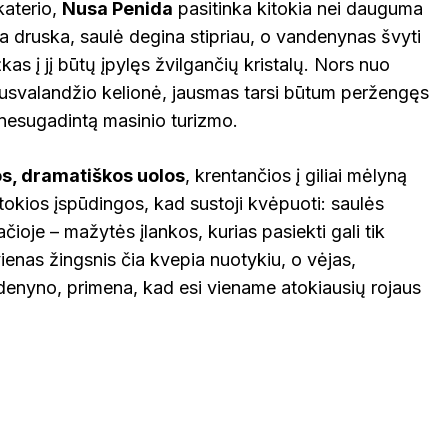
 katerio,
Nusa Penida
pasitinka kitokia nei dauguma
NTOJI
TAURAGĖ
TELŠIAI
ia druska, saulė degina stipriau, o vandenynas švyti
VOKIETI
kas į jį būtų įpylęs žvilgančių kristalų. Nors nuo
ENA
VILNIUS
k pusvalandžio kelionė, jausmas tarsi būtum peržengęs
ZARASAI
ar nesugadintą masinio turizmo.
s, dramatiškos uolos
, krentančios į giliai mėlyną
tokios įspūdingos, kad sustoji kvėpuoti: saulės
ačioje – mažytės įlankos, kurias pasiekti gali tik
kvienas žingsnis čia kvepia nuotykiu, o vėjas,
ndenyno, primena, kad esi viename atokiausių rojaus