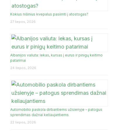
UKMERGĖ
Kokius nišinius kvepalus pasiimti į atostogas?
JA
27 liepos, 2026
ŽIEŽMARIAI
Albanijos valiuta: lekas, kursas į eurus ir pinigų keitimo
patarimai
24 liepos, 2026
Automobilio paskola dirbantiems užsienyje – patogus
sprendimas dažnai keliaujantiems
22 liepos, 2026