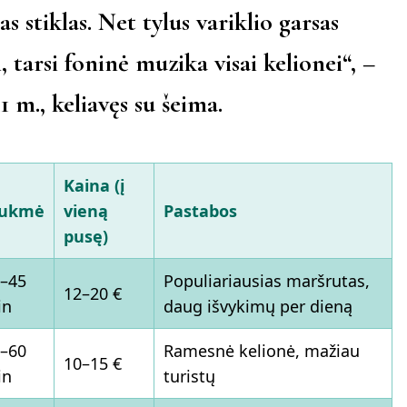
as stiklas. Net tylus variklio garsas
 tarsi foninė muzika visai kelionei“, –
1 m.
, keliavęs su šeima.
Kaina (į
rukmė
vieną
Pastabos
pusę)
–45
Populiariausias maršrutas,
12–20 €
in
daug išvykimų per dieną
–60
Ramesnė kelionė, mažiau
10–15 €
in
turistų