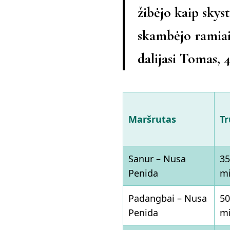
žibėjo kaip skyst
skambėjo ramiai,
dalijasi
Tomas, 4
Maršrutas
T
Sanur – Nusa
35
Penida
m
Padangbai – Nusa
50
Penida
m