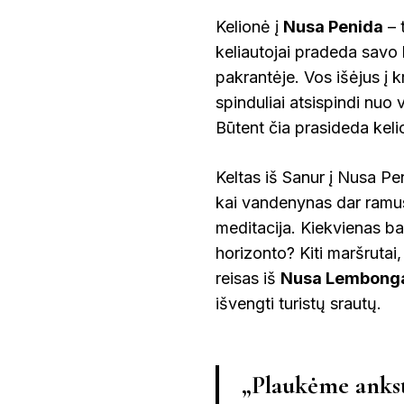
Kelionė į
Nusa Penida
– 
keliautojai pradeda savo 
pakrantėje. Vos išėjus į 
spinduliai atsispindi nuo v
Būtent čia prasideda keli
Keltas iš Sanur į Nusa Pe
kai vandenynas dar ramus
meditacija. Kiekvienas b
horizonto? Kiti maršrutai,
reisas iš
Nusa Lembong
išvengti turistų srautų.
„Plaukėme anksty