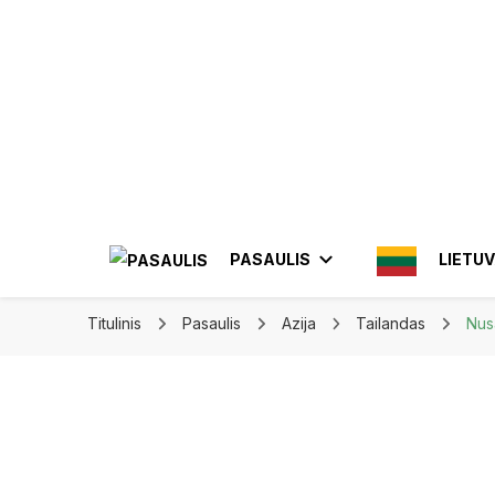
Apkeliauk.lt
PASAULIS
LIETU
Titulinis
Pasaulis
Azija
Tailandas
Nus
AMERIKA
AZIJA
AL
ELE
BRAZIL
INDON