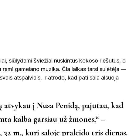
iai, siūlydami šviežiai nuskintus kokoso riešutus, o
a rami gamelano muzika. Čia laikas tarsi sulėtėja —
vais atspalviais, ir atrodo, kad pati sala alsuoja
ą atvykau į Nusa Penidą, pajutau, kad
amta kalba garsiau už žmones,“ –
, 32 m.
, kuri saloje praleido tris dienas.