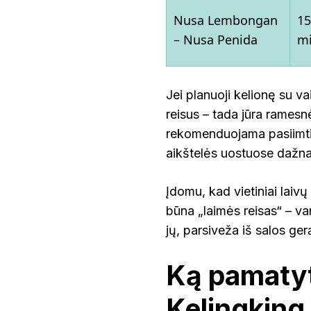
Nusa Lembongan
15
– Nusa Penida
m
Jei planuoji kelionę su vai
reisus – tada jūra ramesnė
rekomenduojama pasiimti
aikštelės uostuose dažna
Įdomu, kad vietiniai laiv
būna „laimės reisas“ – va
jų, parsiveža iš salos ger
Ką pamatyt
Kelingking