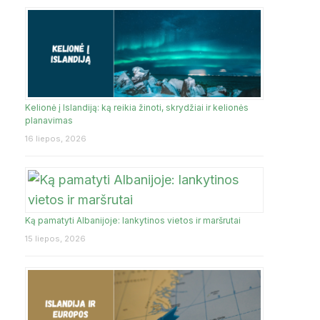
Kelionė į Islandiją: ką reikia žinoti, skrydžiai ir kelionės
planavimas
16 liepos, 2026
Ką pamatyti Albanijoje: lankytinos vietos ir maršrutai
15 liepos, 2026