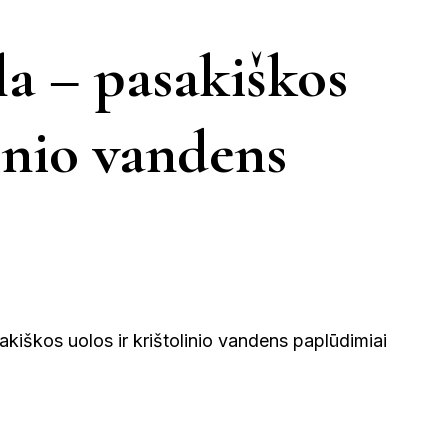
FILIPINAI
IŠKIS
JUODKRANTĖ
JURBARKAS
la – pasakiškos
GRAIKIJA
UNAS
KERNAVĖ
KĖDAINIAI
KINIJA
JORDANIJA
MALAIZ
linio vandens
ETINGA
MARIJAMPO
KUPIŠKIS
LATVIJA
ĖTAI
NIDA
VIETNAMAS
PAGĖGIAI
PRAN
NEVĖŽYS
PASVALYS
PLUNGĖ
ŠVEICA
EINIAI
ROKIŠKIS
ŠIAULIAI