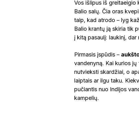
Vos išlipus iš greitaeigio
ŠVE
PENIDA
Balio salų. Čia oras kvep
SALA
–
taip, kad atrodo – lyg kaž
PASAKIŠKOS
UOLOS
UT
Balio krantų ją skiria ti
IR
į kitą pasaulį: laukinį, d
KRIŠTOLINIO
VANDENS
PAPLŪDIMIAI
Pirmasis įspūdis –
aukšto
vandenyną. Kai kurios jų 
nutvieksti skardžiai, o ap
laiptais ar ilgu taku. Kie
pučiantis nuo Indijos va
kampelių.