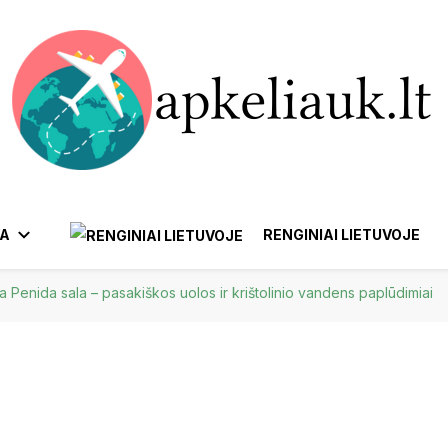
VA
RENGINIAI LIETUVOJE
a Penida sala – pasakiškos uolos ir krištolinio vandens paplūdimiai
AFRIKA
ANYKŠČIAI
BIRŠTONAS
YTUS
EUROPA
KTRĖNAI
GARGŽDAI
IGNALINA
IJA
EZIJA
EGIPTAS
IZRAELIS
MAROKAS
BELGIJA