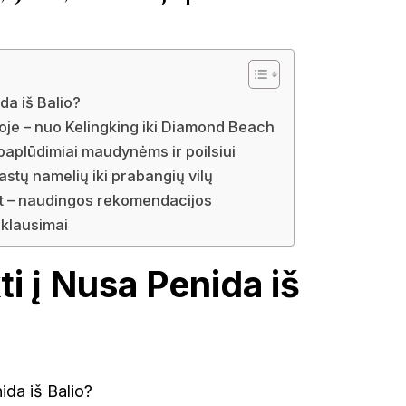
da iš Balio?
oje – nuo Kelingking iki Diamond Beach
paplūdimiai maudynėms ir poilsiui
astų namelių iki prabangių vilų
ant – naudingos rekomendacijos
klausimai
i į Nusa Penida iš