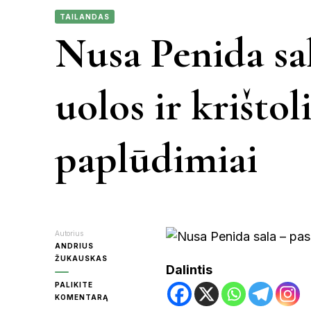
MEKSIKA
TAILANDAS
JON
Nusa Penida sa
KA
uolos ir krišto
KR
paplūdimiai
MOL
PA
Autorius
ANDRIUS
ŽUKAUSKAS
Dalintis
RAS
PALIKITE
ON
KOMENTARĄ
NUSA