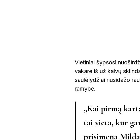
Vietiniai šypsosi nuoširdž
vakare iš už kalvų sklind
saulėlydžiai nusidažo raus
ramybe.
„Kai pirmą kart
tai vieta, kur g
prisimena
Milda