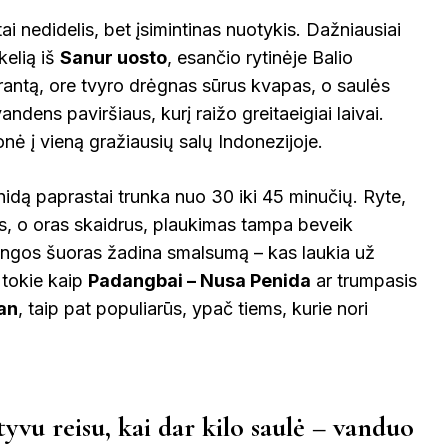
tai nedidelis, bet įsimintinas nuotykis. Dažniausiai
kelią iš
Sanur uosto
, esančio rytinėje Balio
krantą, ore tvyro drėgnas sūrus kvapas, o saulės
andens paviršiaus, kurį raižo greitaeigiai laivai.
onė į vieną gražiausių salų Indonezijoje.
nidą paprastai trunka nuo 30 iki 45 minučių. Ryte,
, o oras skaidrus, plaukimas tampa beveik
angos šuoras žadina smalsumą – kas laukia už
 tokie kaip
Padangbai – Nusa Penida
ar trumpasis
an
, taip pat populiarūs, ypač tiems, kurie nori
vu reisu, kai dar kilo saulė – vanduo