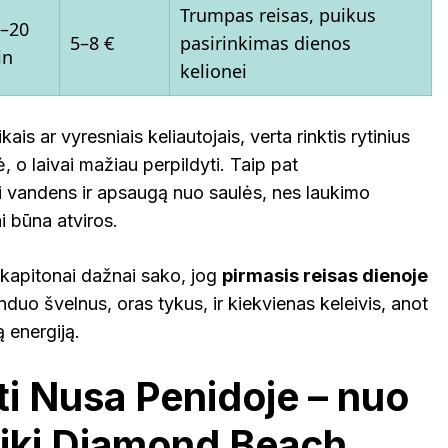
Trumpas reisas, puikus
–20
5–8 €
pasirinkimas dienos
in
kelionei
kais ar vyresniais keliautojais, verta rinktis rytinius
, o laivai mažiau perpildyti. Taip pat
 vandens ir apsaugą nuo saulės, nes laukimo
i būna atviros.
ų kapitonai dažnai sako, jog
pirmasis reisas dienoje
nduo švelnus, oras tykus, ir kiekvienas keleivis, anot
ą energiją.
i Nusa Penidoje – nuo
 iki Diamond Beach