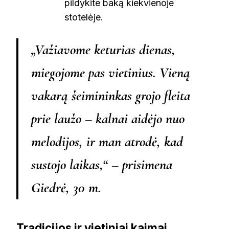
pildykite baką kiekvienoje
stotelėje.
„Važiavome keturias dienas,
miegojome pas vietinius. Vieną
vakarą šeimininkas grojo fleita
prie laužo – kalnai aidėjo nuo
melodijos, ir man atrodė, kad
sustojo laikas,“ – prisimena
Giedrė, 30 m.
Tradicijos ir vietiniai kaimai