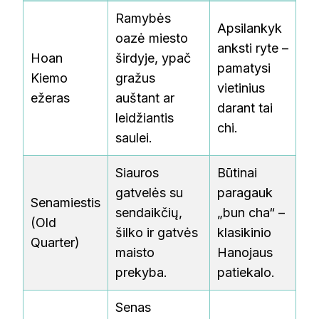
Ramybės
Apsilankyk
oazė miesto
anksti ryte –
Hoan
širdyje, ypač
pamatysi
Kiemo
gražus
vietinius
ežeras
auštant ar
darant tai
leidžiantis
chi.
saulei.
Siauros
Būtinai
gatvelės su
paragauk
Senamiestis
sendaikčių,
„bun cha“ –
(Old
šilko ir gatvės
klasikinio
Quarter)
maisto
Hanojaus
prekyba.
patiekalo.
Senas