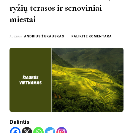
ryžių terasos ir senoviniai
miestai
ON
Autorius
ANDRIUS ŽUKAUSKAS
PALIKITE KOMENTARĄ
ŠIAURĖS
VIETNAMA
–
KALNAI,
RYŽIŲ
TERASOS
IR
SENOVINIAI
MIESTAI
Dalintis