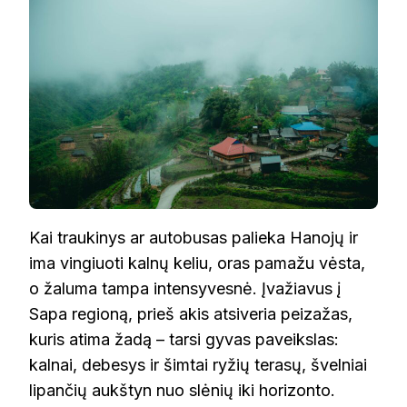
Kai traukinys ar autobusas palieka Hanojų ir
ima vingiuoti kalnų keliu, oras pamažu vėsta,
o žaluma tampa intensyvesnė. Įvažiavus į
Sapa regioną, prieš akis atsiveria peizažas,
kuris atima žadą – tarsi gyvas paveikslas:
kalnai, debesys ir šimtai ryžių terasų, švelniai
lipančių aukštyn nuo slėnių iki horizonto.