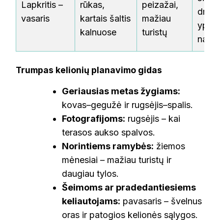
Lapkritis –
rūkas,
peizažai,
drabu
vasaris
kartais šaltis
mažiau
ypač
kalnuose
turistų
nakti
Trumpas kelionių planavimo gidas
Geriausias metas žygiams:
kovas–gegužė ir rugsėjis–spalis.
Fotografijoms:
rugsėjis – kai
terasos aukso spalvos.
Norintiems ramybės:
žiemos
mėnesiai – mažiau turistų ir
daugiau tylos.
Šeimoms ar pradedantiesiems
keliautojams:
pavasaris – švelnus
oras ir patogios kelionės sąlygos.