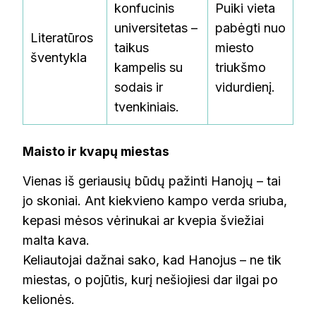
konfucinis
Puiki vieta
universitetas –
pabėgti nuo
Literatūros
taikus
miesto
šventykla
kampelis su
triukšmo
sodais ir
vidurdienį.
tvenkiniais.
Maisto ir kvapų miestas
Vienas iš geriausių būdų pažinti Hanojų – tai
jo skoniai. Ant kiekvieno kampo verda sriuba,
kepasi mėsos vėrinukai ar kvepia šviežiai
malta kava.
Keliautojai dažnai sako, kad Hanojus – ne tik
miestas, o pojūtis, kurį nešiojiesi dar ilgai po
kelionės.