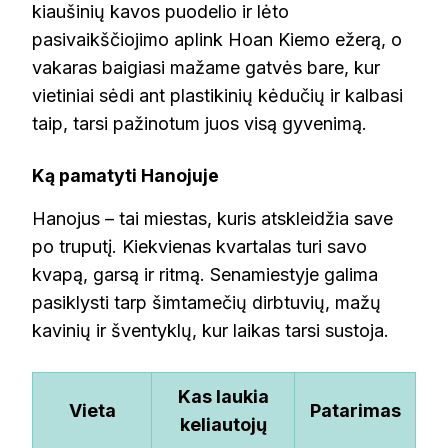
kiaušinių kavos puodelio ir lėto
pasivaikščiojimo aplink Hoan Kiemo ežerą, o
vakaras baigiasi mažame gatvės bare, kur
vietiniai sėdi ant plastikinių kėdučių ir kalbasi
taip, tarsi pažinotum juos visą gyvenimą.
Ką pamatyti Hanojuje
Hanojus – tai miestas, kuris atskleidžia save
po truputį. Kiekvienas kvartalas turi savo
kvapą, garsą ir ritmą. Senamiestyje galima
pasiklysti tarp šimtamečių dirbtuvių, mažų
kavinių ir šventyklų, kur laikas tarsi sustoja.
Kas laukia
Vieta
Patarimas
keliautojų