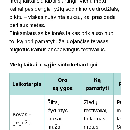
metų laikai čia labai skirtingi. Vienu metu
kalnai pasidengia ryžių sodinimo veidrodžiais,
o kitu – viskas nušvinta auksu, kai prasideda
derliaus metas.
Tinkamiausias kelionės laikas priklauso nuo
to, ką nori pamatyti: žaliuojančias terasas,
miglotus kalnus ar spalvingus festivalius.
Metų laikai ir ką jie siūlo keliautojui
Oro
Ką
Laikotarpis
Pat
sąlygos
pamatyti
Šilta,
Žiedų
Puiku
žydintys
festivaliai,
meta
Kovas –
laukai,
tinkamas
kelion
gegužė
mažai
metas
Sapa 