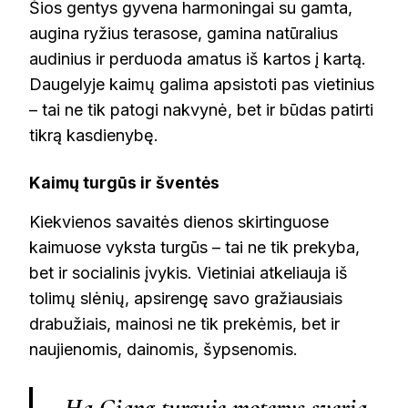
Šios gentys gyvena harmoningai su gamta,
augina ryžius terasose, gamina natūralius
audinius ir perduoda amatus iš kartos į kartą.
Daugelyje kaimų galima apsistoti pas vietinius
– tai ne tik patogi nakvynė, bet ir būdas patirti
tikrą kasdienybę.
Kaimų turgūs ir šventės
Kiekvienos savaitės dienos skirtinguose
kaimuose vyksta turgūs – tai ne tik prekyba,
bet ir socialinis įvykis. Vietiniai atkeliauja iš
tolimų slėnių, apsirengę savo gražiausiais
drabužiais, mainosi ne tik prekėmis, bet ir
naujienomis, dainomis, šypsenomis.
„Ha Giang turguje moterys sveria