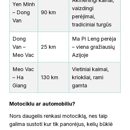
Akmeningi kalnai,
Yen Minh
vaizdingi
– Dong
90 km
perėjimai,
Van
tradiciniai turgūs
Dong
Ma Pi Leng perėja
Van –
25 km
– viena gražiausių
Meo Vac
Azijoje
Meo Vac
Vietiniai kaimai,
– Ha
130 km
kriokliai, rami
Giang
gamta
Motociklu ar automobiliu?
Nors daugelis renkasi motociklą, nes taip
galima sustoti kur tik panorėjus, kelių būklė