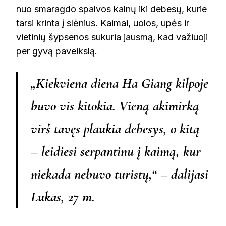
nuo smaragdo spalvos kalnų iki debesų, kurie
tarsi krinta į slėnius. Kaimai, uolos, upės ir
vietinių šypsenos sukuria jausmą, kad važiuoji
per gyvą paveikslą.
„Kiekviena diena Ha Giang kilpoje
buvo vis kitokia. Vieną akimirką
virš tavęs plaukia debesys, o kitą
– leidiesi serpantinu į kaimą, kur
niekada nebuvo turistų,“ – dalijasi
Lukas, 27 m.