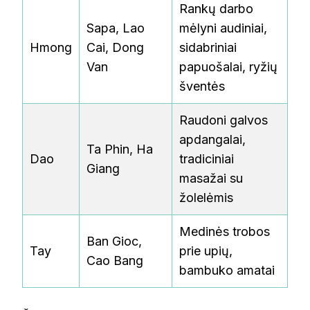
Rankų darbo
Sapa, Lao
mėlyni audiniai,
Hmong
Cai, Dong
sidabriniai
Van
papuošalai, ryžių
šventės
Raudoni galvos
apdangalai,
Ta Phin, Ha
Dao
tradiciniai
Giang
masažai su
žolelėmis
Medinės trobos
Ban Gioc,
Tay
prie upių,
Cao Bang
bambuko amatai