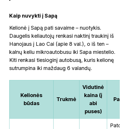
Kaip nuvykti į Sapą
Kelionė į Sapą pati savaime – nuotykis.
Daugelis keliautojų renkasi naktinį traukinį iš
Hanojaus į Lao Cai (apie 8 val.), o iš ten –
kalnų keliu mikroautobusu iki Sapa miestelio.
Kiti renkasi tiesioginį autobusą, kuris kelionę
sutrumpina iki maždaug 6 valandų.
Vidutinė
Kelionės
kaina (į
Trukmė
Pasta
būdas
abi
puses)
Patogia