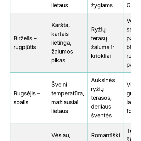
lietaus
žygiams
Gian
Venk 
Karšta,
Ryžių
sezo
kartais
Birželis –
terasų
pasir
lietinga,
rugpjūtis
žaluma ir
biržel
žalumos
kriokliai
rugpj
pikas
paba
Auksinės
Švelni
Viena
ryžių
Rugsėjis –
temperatūra,
graži
terasos,
spalis
mažiausiai
laiko
derliaus
lietaus
foto
šventės
Turėk
Vėsiau,
Romantiški
šiltų