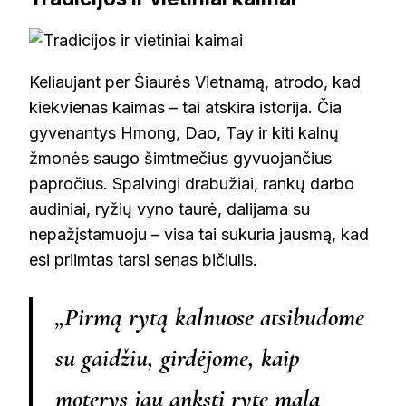
Keliaujant per Šiaurės Vietnamą, atrodo, kad
kiekvienas kaimas – tai atskira istorija. Čia
gyvenantys Hmong, Dao, Tay ir kiti kalnų
žmonės saugo šimtmečius gyvuojančius
papročius. Spalvingi drabužiai, rankų darbo
audiniai, ryžių vyno taurė, dalijama su
nepažįstamuoju – visa tai sukuria jausmą, kad
esi priimtas tarsi senas bičiulis.
„Pirmą rytą kalnuose atsibudome
su gaidžiu, girdėjome, kaip
moterys jau anksti ryte mala