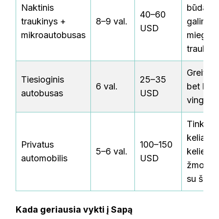
Naktinis
būdas –
40–60
traukinys +
8–9 val.
galima
USD
mikroautobusas
miegoti
traukiny
Greitesn
Tiesioginis
25–35
6 val.
bet keli
autobusas
USD
vingiuo
Tinka
keliauja
Privatus
100–150
5–6 val.
keliems
automobilis
USD
žmonėm
su šeim
Kada geriausia vykti į Sapą