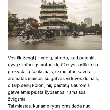
Vos tik žengi į Hanojų, atrodo, kad patenki į
gyvą simfoniją: motociklų ūžesys susilieja su
prekystalių šauksmais, skrudintos kavos
aromatas maišosi su gatvės virtuvės dūmais,
o tarp senų kolonijinių pastatų siauromis
gatvelėmis plūsta šypsenos ir smalsūs
žvilgsniai.
Tai miestas, kuriame rytas prasideda nuo