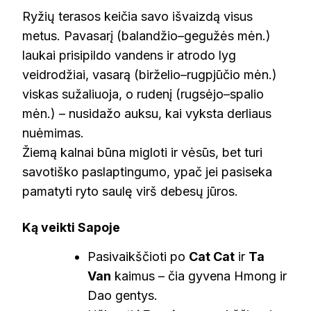
Ryžių terasos keičia savo išvaizdą visus
metus. Pavasarį (balandžio–gegužės mėn.)
laukai prisipildo vandens ir atrodo lyg
veidrodžiai, vasarą (birželio–rugpjūčio mėn.)
viskas sužaliuoja, o rudenį (rugsėjo–spalio
mėn.) – nusidažo auksu, kai vyksta derliaus
nuėmimas.
Žiemą kalnai būna migloti ir vėsūs, bet turi
savotiško paslaptingumo, ypač jei pasiseka
pamatyti ryto saulę virš debesų jūros.
Ką veikti Sapoje
Pasivaikščioti po
Cat Cat
ir
Ta
Van
kaimus – čia gyvena Hmong ir
Dao gentys.