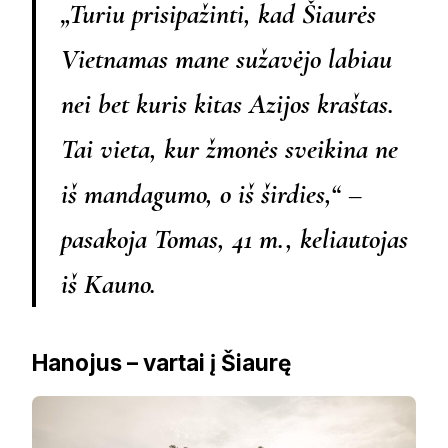
„Turiu prisipažinti, kad Šiaurės
Vietnamas mane sužavėjo labiau
nei bet kuris kitas Azijos kraštas.
Tai vieta, kur žmonės sveikina ne
iš mandagumo, o iš širdies,“ –
pasakoja Tomas, 41 m., keliautojas
iš Kauno.
Hanojus – vartai į Šiaurę