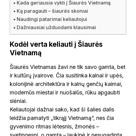
Kada geriausia vykti į Šiaurės Vietnamą
Ką paragauti – šiaurės skoniai
Naudingi patarimai keliautojui
Dažniausiai užduodami klausimai
Kodėl verta keliauti į Šiaurės
Vietnamą
Šiaurės Vietnamas žavi ne tik savo gamta, bet
ir kultūrų įvairove. Čia susitinka kalnai ir upės,
kolonijinė architektūra ir kalnų genčių kaimai,
modernūs miestai ir nuošalūs, rūku apgaubti
slėniai.
Keliautojai dažnai sako, kad ši šalies dalis
leidžia pamatyti „tikrąjį Vietnamą“, nes čia
gyvenimo ritmas lėtesnis, žmonės –
svetingesni, o gamta – laukinė ir nesugadinta.