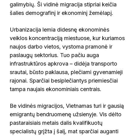
galimybių. Ši vidinė migracija stipriai keičia
šalies demografinį ir ekonominį žemėlapį.
Urbanizacija lemia didesnę ekonominės
veiklos koncentraciją miestuose, kur kuriamos
naujos darbo vietos, vystoma pramonė ir
paslaugų sektorius. Tuo pačiu auga
infrastruktūros apkrova – didėja transporto
srautai, būsto paklausa, plečiami gyvenamieji
rajonai. Sparčiai besiplečiantys priemiesčiai
tampa naujais ekonominiais centrais.
Be vidinės migracijos, Vietnamas turi ir gausią
emigrantų bendruomenę užsienyje. Vis dėlto
pastaraisiais metais dalis kvalifikuotų
specialistų grįžta į šalį, mat sparčiai auganti