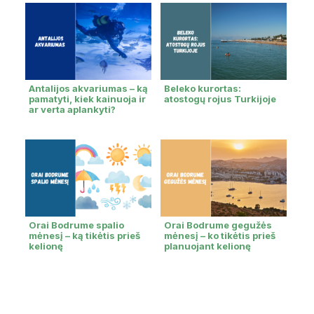
Antalijos akvariumas – ką
Beleko kurortas:
pamatyti, kiek kainuoja ir
atostogų rojus Turkijoje
ar verta aplankyti?
Orai Bodrume spalio
Orai Bodrume gegužės
mėnesį – ką tikėtis prieš
mėnesį – ko tikėtis prieš
kelionę
planuojant kelionę