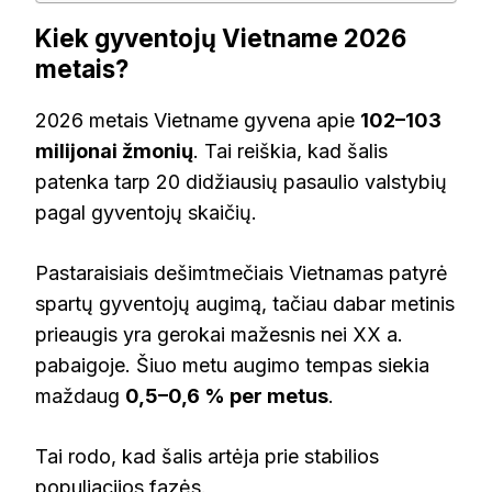
Kiek gyventojų Vietname 2026
metais?
2026 metais Vietname gyvena apie
102–103
milijonai žmonių
. Tai reiškia, kad šalis
patenka tarp 20 didžiausių pasaulio valstybių
pagal gyventojų skaičių.
Pastaraisiais dešimtmečiais Vietnamas patyrė
spartų gyventojų augimą, tačiau dabar metinis
prieaugis yra gerokai mažesnis nei XX a.
pabaigoje. Šiuo metu augimo tempas siekia
maždaug
0,5–0,6 % per metus
.
Tai rodo, kad šalis artėja prie stabilios
populiacijos fazės.