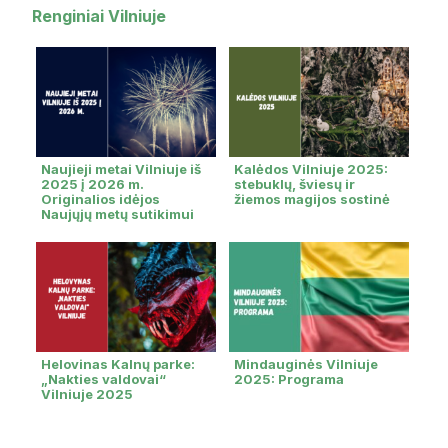
Renginiai Vilniuje
Naujieji metai Vilniuje iš
Kalėdos Vilniuje 2025:
2025 į 2026 m.
stebuklų, šviesų ir
Originalios idėjos
žiemos magijos sostinė
Naujųjų metų sutikimui
Helovinas Kalnų parke:
Mindauginės Vilniuje
„Nakties valdovai“
2025: Programa
Vilniuje 2025