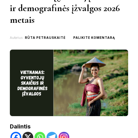
ir demografinės įžvalgos 2026
metais
ON
Autorius
RŪTA PETRAUSKAITĖ
PALIKITE KOMENTARĄ
VIETNAMAS
GYVENTOJŲ
SKAIČIUS
IR
DEMOGRAFI
ĮŽVALGOS
2026
METAIS
Dalintis