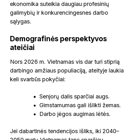
ekonomika suteikia daugiau profesinių
galimybių ir konkurencingesnes darbo
sąlygas.
Demografinės perspektyvos
ateičiai
Nors 2026 m. Vietnamas vis dar turi stiprią
darbingo amžiaus populiaciją, ateityje laukia
keli svarbūs pokyčiai:
Senjorų dalis sparčiai augs.
Gimstamumas gali išlikti žemas.
Darbo jėgos augimas lėtės.
Jei dabartinės tendencijos išliks, iki 2040–
2050 metų Vietnamas taps sparčiau