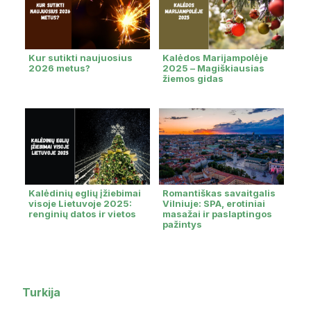
Kur sutikti naujuosius
Kalėdos Marijampolėje
2026 metus?
2025 – Magiškiausias
žiemos gidas
Kalėdinių eglių įžiebimai
Romantiškas savaitgalis
visoje Lietuvoje 2025:
Vilniuje: SPA, erotiniai
renginių datos ir vietos
masažai ir paslaptingos
pažintys
Turkija