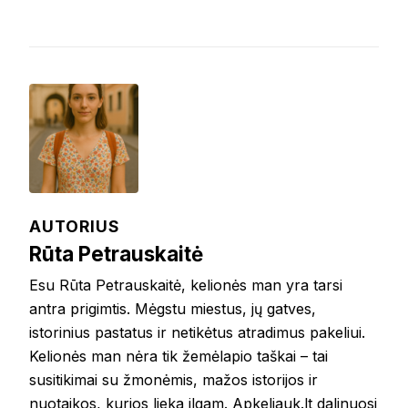
AUTORIUS
Rūta Petrauskaitė
Esu Rūta Petrauskaitė, kelionės man yra tarsi
antra prigimtis. Mėgstu miestus, jų gatves,
istorinius pastatus ir netikėtus atradimus pakeliui.
Kelionės man nėra tik žemėlapio taškai – tai
susitikimai su žmonėmis, mažos istorijos ir
nuotaikos, kurios lieka ilgam. Apkeliauk.lt dalinuosi