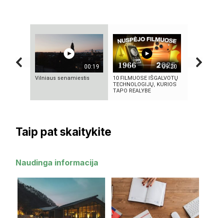
00:19
09:20
Vilniaus senamiestis
10 FILMUOSE IŠGALVOTŲ
VIENINTEL
TECHNOLOGIJŲ, KURIOS
KILMĖS N
TAPO REALYBE
ASTRONA
Taip pat skaitykite
Naudinga informacija