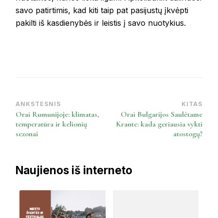
savo patirtimis, kad kiti taip pat pasijustų įkvėpti
pakilti iš kasdienybės ir leistis į savo nuotykius.
ANKSTESNIS
KITAS
Post
Orai Rumunijoje: klimatas,
Orai Bulgarijos Saulėtame
Navigation
temperatūra ir kelionių
Krante: kada geriausia vykti
sezonai
atostogų?
Naujienos iš interneto