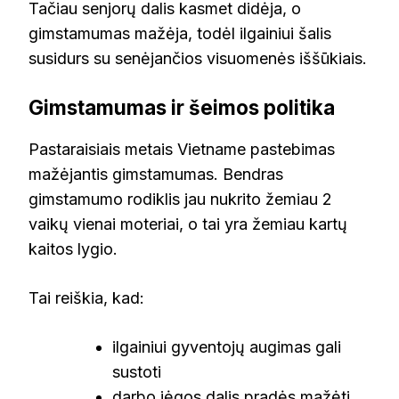
Tačiau senjorų dalis kasmet didėja, o
gimstamumas mažėja, todėl ilgainiui šalis
susidurs su senėjančios visuomenės iššūkiais.
Gimstamumas ir šeimos politika
Pastaraisiais metais Vietname pastebimas
mažėjantis gimstamumas. Bendras
gimstamumo rodiklis jau nukrito žemiau 2
vaikų vienai moteriai, o tai yra žemiau kartų
kaitos lygio.
Tai reiškia, kad:
ilgainiui gyventojų augimas gali
sustoti
darbo jėgos dalis pradės mažėti