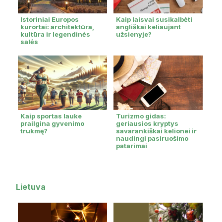
Istoriniai Europos
Kaip laisvai susikalbėti
kurortai: architektūra,
angliškai keliaujant
kultūra ir legendinės
užsienyje?
salės
Kaip sportas lauke
Turizmo gidas:
prailgina gyvenimo
geriausios kryptys
trukmę?
savarankiškai kelionei ir
naudingi pasiruošimo
patarimai
Lietuva