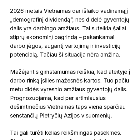
2026 metais Vietnamas dar išlaiko vadinamąjį
„demografinį dividendą“, nes didelė gyventojų
dalis yra darbingo amžiaus. Tai suteikia šaliai
stiprų ekonominį pagrindą – pakankamai
darbo jėgos, augantį vartojimą ir investicijų
potencialą. Tačiau ši situacija nėra amžina.
Mažėjantis gimstamumas reiškia, kad ateityje į
darbo rinką įsilies mažesnės kartos. Tuo pačiu
metu didės vyresnio amžiaus gyventojų dalis.
Prognozuojama, kad per artimiausius
dešimtmečius Vietnamas taps viena sparčiau
senstančių Pietryčių Azijos visuomenių.
Tai gali turėti kelias reikšmingas pasekmes.