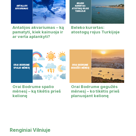
Antalijos akvariumas – ką
Beleko kurortas:
pamatyti, kiek kainuoja ir
atostogų rojus Turkijoje
ar verta aplankyti?
Orai Bodrume spalio
Orai Bodrume gegužės
mėnesį – ką tikėtis prieš
mėnesį – ko tikėtis prieš
kelionę
planuojant kelionę
Renginiai Vilniuje