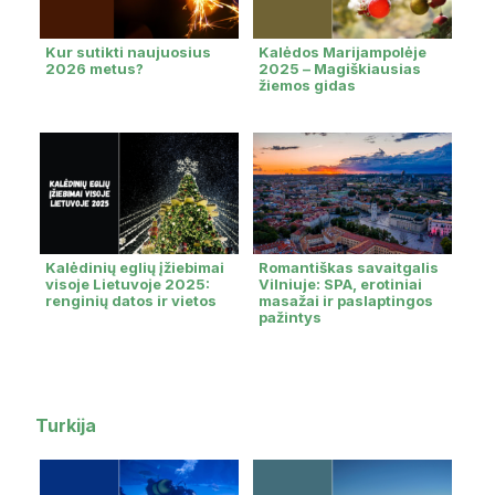
Kur sutikti naujuosius
Kalėdos Marijampolėje
2026 metus?
2025 – Magiškiausias
žiemos gidas
Kalėdinių eglių įžiebimai
Romantiškas savaitgalis
visoje Lietuvoje 2025:
Vilniuje: SPA, erotiniai
renginių datos ir vietos
masažai ir paslaptingos
pažintys
Turkija