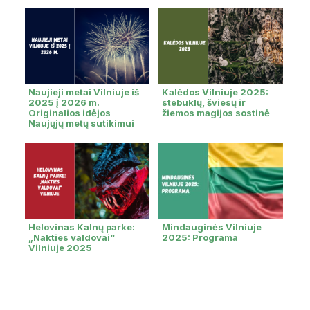
Naujieji metai Vilniuje iš
Kalėdos Vilniuje 2025:
2025 į 2026 m.
stebuklų, šviesų ir
Originalios idėjos
žiemos magijos sostinė
Naujųjų metų sutikimui
Helovinas Kalnų parke:
Mindauginės Vilniuje
„Nakties valdovai“
2025: Programa
Vilniuje 2025