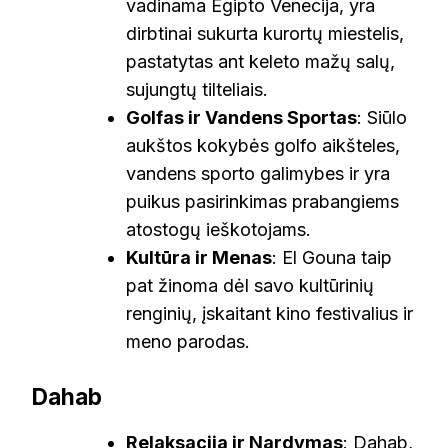
vadinama Egipto Venecija, yra
dirbtinai sukurta kurortų miestelis,
pastatytas ant keleto mažų salų,
sujungtų tilteliais.
Golfas ir Vandens Sportas
: Siūlo
aukštos kokybės golfo aikšteles,
vandens sporto galimybes ir yra
puikus pasirinkimas prabangiems
atostogų ieškotojams.
Kultūra ir Menas
: El Gouna taip
pat žinoma dėl savo kultūrinių
renginių, įskaitant kino festivalius ir
meno parodas.
Dahab
Relaksacija ir Nardymas
: Dahab,