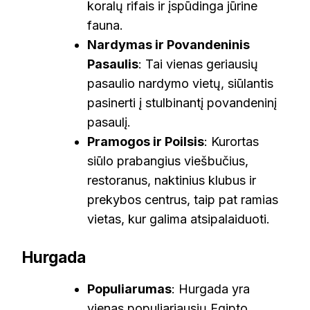
koralų rifais ir įspūdinga jūrine
fauna.
Nardymas ir Povandeninis
Pasaulis
: Tai vienas geriausių
pasaulio nardymo vietų, siūlantis
pasinerti į stulbinantį povandeninį
pasaulį.
Pramogos ir Poilsis
: Kurortas
siūlo prabangius viešbučius,
restoranus, naktinius klubus ir
prekybos centrus, taip pat ramias
vietas, kur galima atsipalaiduoti.
Hurgada
Populiarumas
: Hurgada yra
vienas populiariausių Egipto