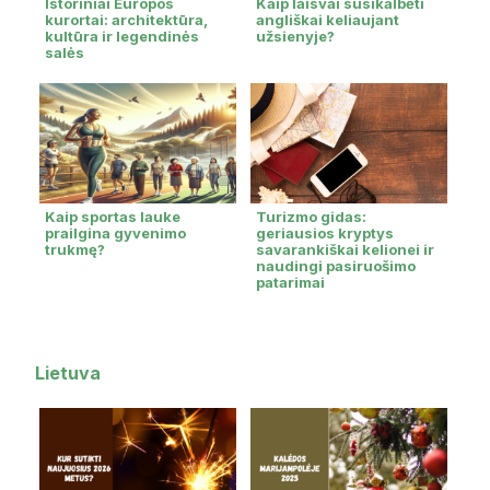
Istoriniai Europos
Kaip laisvai susikalbėti
kurortai: architektūra,
angliškai keliaujant
kultūra ir legendinės
užsienyje?
salės
Kaip sportas lauke
Turizmo gidas:
prailgina gyvenimo
geriausios kryptys
trukmę?
savarankiškai kelionei ir
naudingi pasiruošimo
patarimai
Lietuva