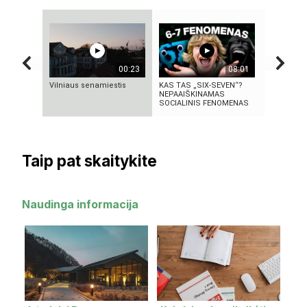
00:23
08:01
Vilniaus senamiestis
KAS TAS „SIX-SEVEN“?
5 MOKSLIN
NEPAAIŠKINAMAS
DINGO BE 
SOCIALINIS FENOMENAS
SAVO IŠRA
Taip pat skaitykite
Naudinga informacija