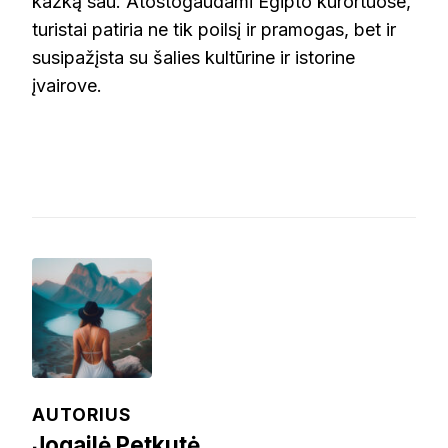
kažką sau. Atostogaudami Egipto kurortuose,
turistai patiria ne tik poilsį ir pramogas, bet ir
susipažįsta su šalies kultūrine ir istorine
įvairove.
AUTORIUS
Jogailė Petkutė