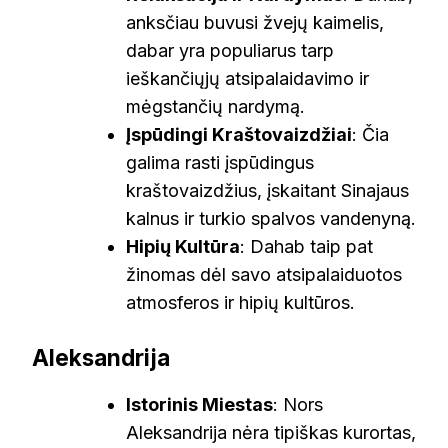
anksčiau buvusi žvejų kaimelis,
dabar yra populiarus tarp
ieškančiųjų atsipalaidavimo ir
mėgstančių nardymą.
Įspūdingi Kraštovaizdžiai
: Čia
galima rasti įspūdingus
kraštovaizdžius, įskaitant Sinajaus
kalnus ir turkio spalvos vandenyną.
Hipių Kultūra
: Dahab taip pat
žinomas dėl savo atsipalaiduotos
atmosferos ir hipių kultūros.
Aleksandrija
Istorinis Miestas
: Nors
Aleksandrija nėra tipiškas kurortas,