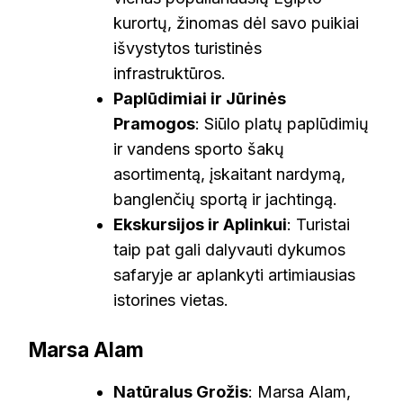
kurortų, žinomas dėl savo puikiai
išvystytos turistinės
infrastruktūros.
Paplūdimiai ir Jūrinės
Pramogos
: Siūlo platų paplūdimių
ir vandens sporto šakų
asortimentą, įskaitant nardymą,
banglenčių sportą ir jachtingą.
Ekskursijos ir Aplinkui
: Turistai
taip pat gali dalyvauti dykumos
safaryje ar aplankyti artimiausias
istorines vietas.
Marsa Alam
Natūralus Grožis
: Marsa Alam,