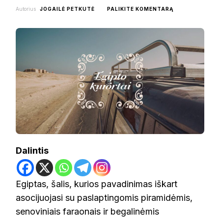
ON
Autorius
JOGAILĖ PETKUTĖ
PALIKITE KOMENTARĄ
EGIPTO
KURORTAI:
KĄ
APLANKYTI?
Dalintis
Egiptas, šalis, kurios pavadinimas iškart
asocijuojasi su paslaptingomis piramidėmis,
senoviniais faraonais ir begalinėmis