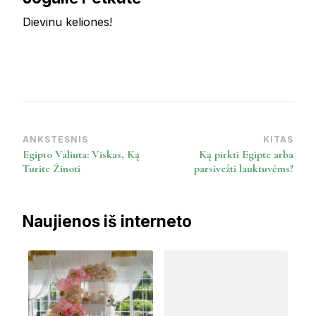
Dievinu keliones!
ANKSTESNIS
KITAS
Post
Egipto Valiuta: Viskas, Ką
Ką pirkti Egipte arba
Navigation
Turite Žinoti
parsivežti lauktuvėms?
Naujienos iš interneto