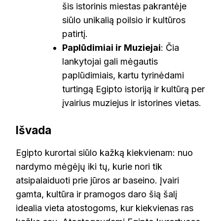
šis istorinis miestas pakrantėje
siūlo unikalią poilsio ir kultūros
patirtį.
Paplūdimiai ir Muziejai
: Čia
lankytojai gali mėgautis
paplūdimiais, kartu tyrinėdami
turtingą Egipto istoriją ir kultūrą per
įvairius muziejus ir istorines vietas.
Išvada
Egipto kurortai siūlo kažką kiekvienam: nuo
nardymo mėgėjų iki tų, kurie nori tik
atsipalaiduoti prie jūros ar baseino. Įvairi
gamta, kultūra ir pramogos daro šią šalį
idealia vieta atostogoms, kur kiekvienas ras