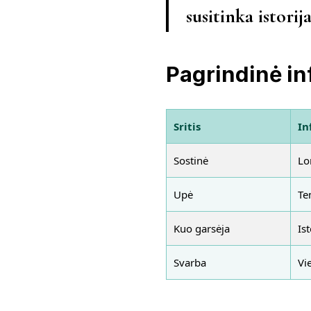
susitinka istorij
Pagrindinė in
Sritis
In
Sostinė
Lo
Upė
Te
Kuo garsėja
Ist
Svarba
Vi