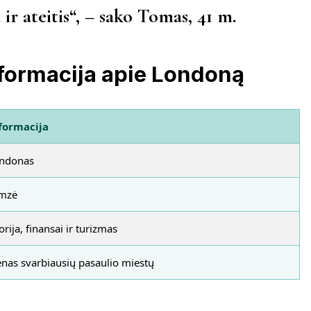
a ir ateitis“, – sako Tomas, 41 m.
formacija apie Londoną
formacija
ndonas
mzė
orija, finansai ir turizmas
enas svarbiausių pasaulio miestų