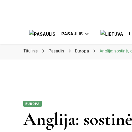
Apkeliauk.lt
PASAULIS
L
Titulinis
Pasaulis
Europa
Anglija: sostinė,
AZIJA
AL
AMERIKA
ELE
MEKSIKA
EUROPA
JON
Anglija: sostinė
KA