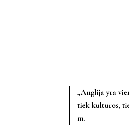
„Anglija yra vie
tiek kultūros, t
m.