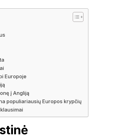
ius
ta
ai
rbi Europoje
iją
ionę į Angliją
iena populiariausių Europos krypčių
klausimai
stinė