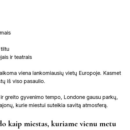
mais
iltu
ais ir teatrais
 laikoma viena lankomiausių vietų Europoje. Kasmet
stų iš viso pasaulio.
 ir greito gyvenimo tempo, Londone gausu parkų,
 rajonų, kurie miestui suteikia savitą atmosferą.
o kaip miestas, kuriame vienu metu