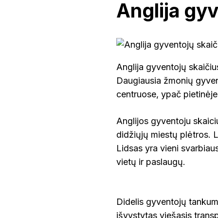
Anglija gyv
Anglija gyventojų skaičiu
Daugiausia žmonių gyven
centruose, ypač pietinėje 
Anglijos gyventoju skaici
didžiųjų miestų plėtros. 
Lidsas yra vieni svarbiau
vietų ir paslaugų.
Didelis gyventojų tankumas
išvystytas viešasis transp