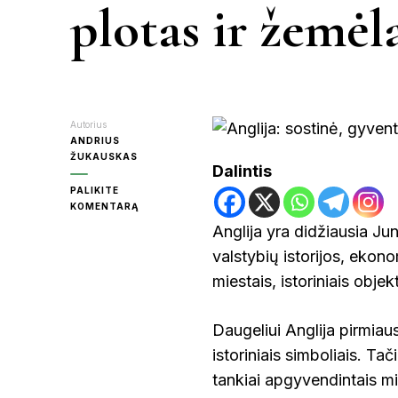
plotas ir žemėl
KR
MOL
Autorius
ANDRIUS
ŽUKAUSKAS
Dalintis
PALIKITE
PA
ON
KOMENTARĄ
ANGLIJA:
Anglija yra didžiausia Ju
SOSTINĖ,
RAS
valstybių istorijos, ekono
GYVENTOJAI,
PLOTAS
miestais, istoriniais objek
IR
ŽEMĖLAPIS
ŠVE
Daugeliui Anglija pirmiaus
istoriniais simboliais. Tači
tankiai apgyvendintais mies
UT