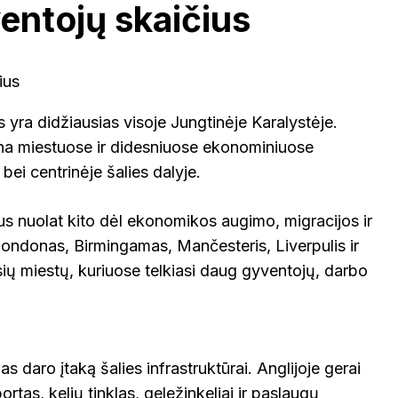
entojų skaičius
s yra didžiausias visoje Jungtinėje Karalystėje.
a miestuose ir didesniuose ekonominiuose
bei centrinėje šalies dalyje.
us nuolat kito dėl ekonomikos augimo, migracijos ir
Londonas, Birmingamas, Mančesteris, Liverpulis ir
sių miestų, kuriuose telkiasi daug gyventojų, darbo
 daro įtaką šalies infrastruktūrai. Anglijoje gerai
ortas, kelių tinklas, geležinkeliai ir paslaugų