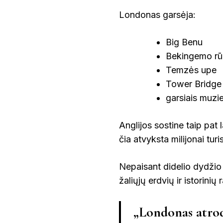
Londonas garsėja:
Big Benu
Bekingemo rū
Temzės upe
Tower Bridge t
garsiais muziej
Anglijos sostine taip pat
čia atvyksta milijonai turi
Nepaisant didelio dydžio
žaliųjų erdvių ir istorinių
„Londonas atrod