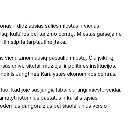
onas – didžiausias šalies miestas ir vienas
nsų, kultūros bei turizmo centrų. Miestas garsėja ne
r itin stipria tarptautine įtaka.
 vienu žinomiausių pasaulio miestų. Čia įsikūrę
sūs universitetai, muziejai ir politinės institucijos.
rindinis Jungtinės Karalystės ekonomikos centras.
 tuo, kad joje susijungia labai skirtingi miesto veidai.
matyti istorinius pastatus ir karališkąsias
modernius dangoraižius bei šiuolaikinius verslo