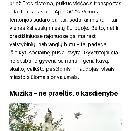
priežiūros sistema, puikus viešasis transportas
ir kultūros pasiūla. Apie 50 % Vienos
teritorijos sudaro parkai, sodai ar miškai – tai
vienas žaliausių miestų Europoje. Be to, net ir
prestižiniuose rajonuose galima rasti
valstybinių, nebrangių butų – tai padeda
išlaikyti socialinę pusiausvyrą. Gyventojai čia
ne skuba, o gyvena su ritmu – geria kavą,
skaito, vaikšto pėsčiomis ir naudojasi visais
miesto siūlomais privalumais.
Muzika – ne praeitis, o kasdienybė