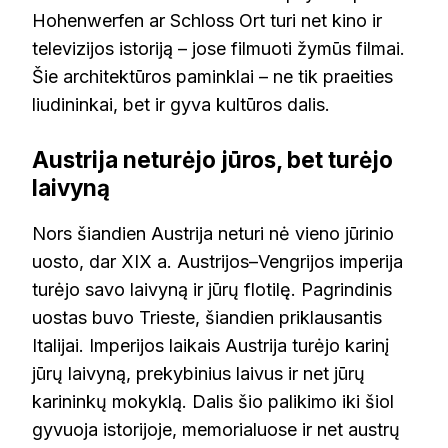
Hohenwerfen ar Schloss Ort turi net kino ir
televizijos istoriją – jose filmuoti žymūs filmai.
Šie architektūros paminklai – ne tik praeities
liudininkai, bet ir gyva kultūros dalis.
Austrija neturėjo jūros, bet turėjo
laivyną
Nors šiandien Austrija neturi nė vieno jūrinio
uosto, dar XIX a. Austrijos–Vengrijos imperija
turėjo savo laivyną ir jūrų flotilę. Pagrindinis
uostas buvo Trieste, šiandien priklausantis
Italijai. Imperijos laikais Austrija turėjo karinį
jūrų laivyną, prekybinius laivus ir net jūrų
karininkų mokyklą. Dalis šio palikimo iki šiol
gyvuoja istorijoje, memorialuose ir net austrų