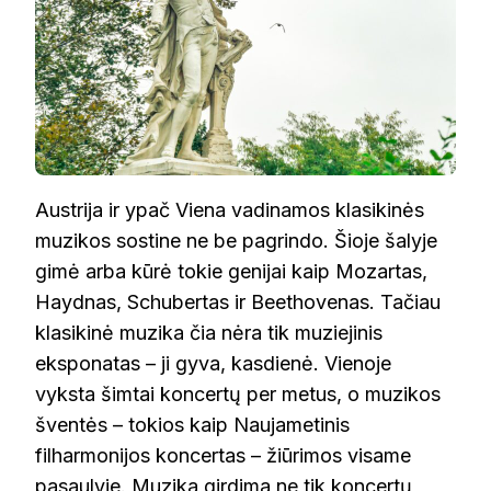
Austrija ir ypač Viena vadinamos klasikinės
muzikos sostine ne be pagrindo. Šioje šalyje
gimė arba kūrė tokie genijai kaip Mozartas,
Haydnas, Schubertas ir Beethovenas. Tačiau
klasikinė muzika čia nėra tik muziejinis
eksponatas – ji gyva, kasdienė. Vienoje
vyksta šimtai koncertų per metus, o muzikos
šventės – tokios kaip Naujametinis
filharmonijos koncertas – žiūrimos visame
pasaulyje. Muzika girdima ne tik koncertų