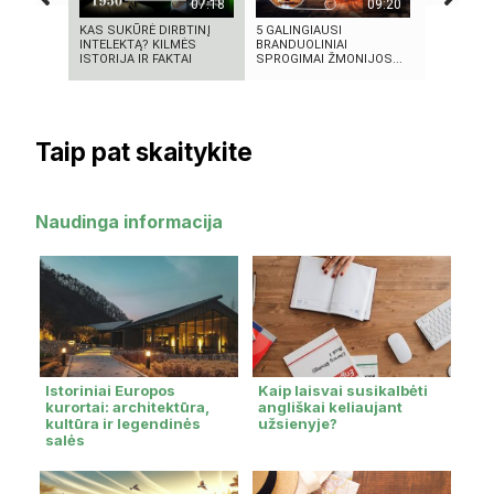
07:18
09:20
KAS SUKŪRĖ DIRBTINĮ
5 GALINGIAUSI
ROSVELO A
INTELEKTĄ? KILMĖS
BRANDUOLINIAI
ISTORIJA:
ISTORIJA IR FAKTAI
SPROGIMAI ŽMONIJOS...
1947-AISIA
Taip pat skaitykite
Naudinga informacija
Istoriniai Europos
Kaip laisvai susikalbėti
kurortai: architektūra,
angliškai keliaujant
kultūra ir legendinės
užsienyje?
salės