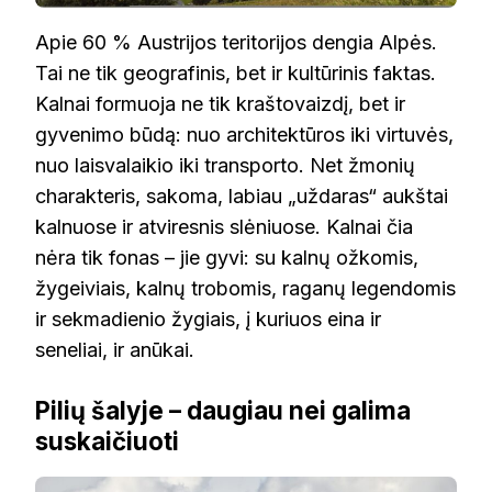
Apie 60 % Austrijos teritorijos dengia Alpės.
Tai ne tik geografinis, bet ir kultūrinis faktas.
Kalnai formuoja ne tik kraštovaizdį, bet ir
gyvenimo būdą: nuo architektūros iki virtuvės,
nuo laisvalaikio iki transporto. Net žmonių
charakteris, sakoma, labiau „uždaras“ aukštai
kalnuose ir atviresnis slėniuose. Kalnai čia
nėra tik fonas – jie gyvi: su kalnų ožkomis,
žygeiviais, kalnų trobomis, raganų legendomis
ir sekmadienio žygiais, į kuriuos eina ir
seneliai, ir anūkai.
Pilių šalyje – daugiau nei galima
suskaičiuoti