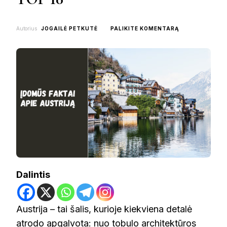
ON
Autorius
JOGAILĖ PETKUTĖ
PALIKITE KOMENTARĄ
ĮDOMŪS
FAKTAI
APIE
AUSTRIJĄ:
TOP
10
Dalintis
Austrija – tai šalis, kurioje kiekviena detalė
atrodo apgalvota: nuo tobulo architektūros