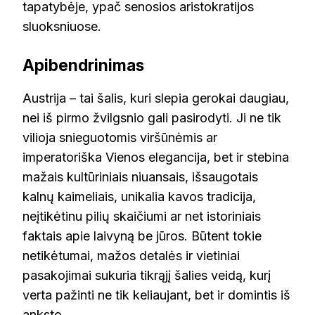
tapatybėje, ypač senosios aristokratijos
sluoksniuose.
Apibendrinimas
Austrija – tai šalis, kuri slepia gerokai daugiau,
nei iš pirmo žvilgsnio gali pasirodyti. Ji ne tik
vilioja snieguotomis viršūnėmis ar
imperatoriška Vienos elegancija, bet ir stebina
mažais kultūriniais niuansais, išsaugotais
kalnų kaimeliais, unikalia kavos tradicija,
neįtikėtinu pilių skaičiumi ar net istoriniais
faktais apie laivyną be jūros. Būtent tokie
netikėtumai, mažos detalės ir vietiniai
pasakojimai sukuria tikrąjį šalies veidą, kurį
verta pažinti ne tik keliaujant, bet ir domintis iš
anksto.