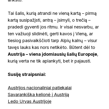
Tai šalis, kurią atrandi ne vieną kartą – pirmą
kartą susipažįsti, antrą – įsimyli, o trečią –
pradedi gyventi jos ritmu. Ir visai nesvarbu, ar
ten važiuoji slidinėti, gerti kavos į Vieną, ar
tiesiog pasivaikščioti tarp Alpių kalnų – visur
tavęs lauks kas nors netikėto. Būtent dėl to
Austrija – viena įdomiausių šalių Europoje
,
kurią verta ne tik aplankyti, bet ir pajausti.
Susiję straipsniai:
Austrijos nacionaliniai patiekalai
Savarankiška kelionė į Austriją
Ledo Urvas Austrijoje