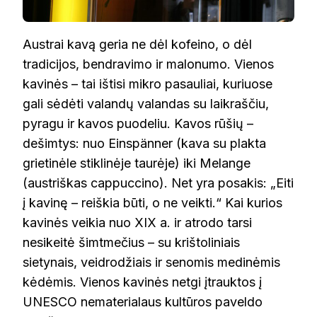
Austrai kavą geria ne dėl kofeino, o dėl
tradicijos, bendravimo ir malonumo. Vienos
kavinės – tai ištisi mikro pasauliai, kuriuose
gali sėdėti valandų valandas su laikraščiu,
pyragu ir kavos puodeliu. Kavos rūšių –
dešimtys: nuo Einspänner (kava su plakta
grietinėle stiklinėje taurėje) iki Melange
(austriškas cappuccino). Net yra posakis: „Eiti
į kavinę – reiškia būti, o ne veikti.“ Kai kurios
kavinės veikia nuo XIX a. ir atrodo tarsi
nesikeitė šimtmečius – su krištoliniais
sietynais, veidrodžiais ir senomis medinėmis
kėdėmis. Vienos kavinės netgi įtrauktos į
UNESCO nematerialaus kultūros paveldo