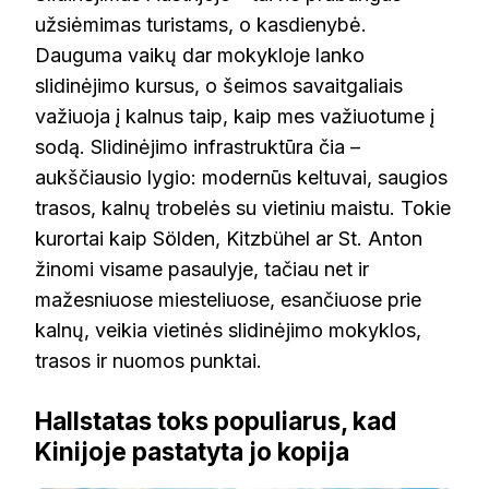
užsiėmimas turistams, o kasdienybė.
Dauguma vaikų dar mokykloje lanko
slidinėjimo kursus, o šeimos savaitgaliais
važiuoja į kalnus taip, kaip mes važiuotume į
sodą. Slidinėjimo infrastruktūra čia –
aukščiausio lygio: modernūs keltuvai, saugios
trasos, kalnų trobelės su vietiniu maistu. Tokie
kurortai kaip Sölden, Kitzbühel ar St. Anton
žinomi visame pasaulyje, tačiau net ir
mažesniuose miesteliuose, esančiuose prie
kalnų, veikia vietinės slidinėjimo mokyklos,
trasos ir nuomos punktai.
Hallstatas toks populiarus, kad
Kinijoje pastatyta jo kopija