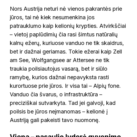
Nors Austrija neturi nė vienos pakrantės prie
jūros, tai nė kiek nesumenkina jos
patrauklumo kaip kelionių krypties. Atvirkščiai
– vietoj paplūdimių čia rasi šimtus natūralių
kalnų ežerų, kuriuose vanduo ne tik skaidrus,
bet ir dažnai geriamas. Tokie ežerai kaip Zell
am See, Wolfgangsee ar Attersee ne tik
traukia poilsiautojus vasarą, bet ir siūlo
ramybę, kurios dažnai nepavyksta rasti
kurortuose prie jūros. Ir visa tai – Alpių fone.
Vanduo čia švarus, o infrastruktūra –
preciziškai sutvarkyta. Tad jei galvoji, kad
poilsis be jūros neįmanomas – kelionė į
Austriją gali pakeisti tavo nuomonę.
Viena – pasaulio lyderė gyvenimo