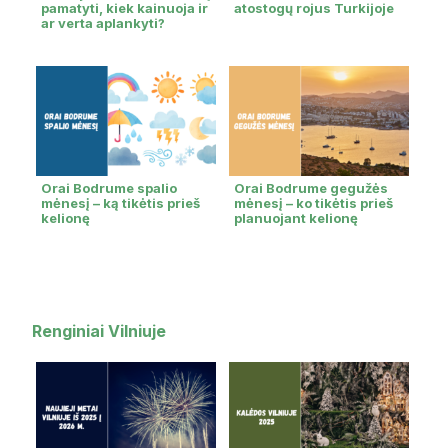
pamatyti, kiek kainuoja ir
atostogų rojus Turkijoje
ar verta aplankyti?
Orai Bodrume spalio
Orai Bodrume gegužės
mėnesį – ką tikėtis prieš
mėnesį – ko tikėtis prieš
kelionę
planuojant kelionę
Renginiai Vilniuje