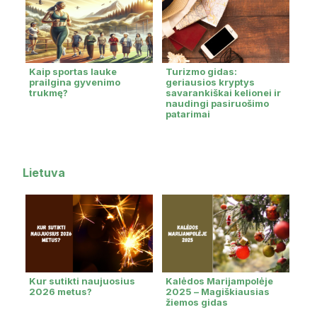
Kaip sportas lauke
Turizmo gidas:
prailgina gyvenimo
geriausios kryptys
trukmę?
savarankiškai kelionei ir
naudingi pasiruošimo
patarimai
Lietuva
Kur sutikti naujuosius
Kalėdos Marijampolėje
2026 metus?
2025 – Magiškiausias
žiemos gidas