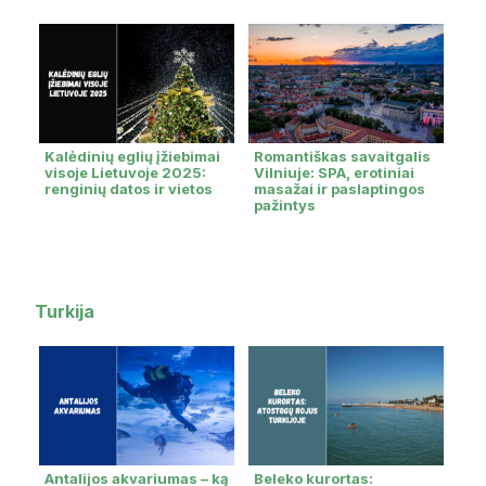
Kalėdinių eglių įžiebimai
Romantiškas savaitgalis
visoje Lietuvoje 2025:
Vilniuje: SPA, erotiniai
renginių datos ir vietos
masažai ir paslaptingos
pažintys
Turkija
Antalijos akvariumas – ką
Beleko kurortas: