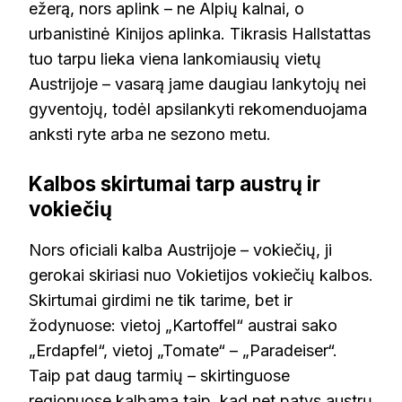
ežerą, nors aplink – ne Alpių kalnai, o
urbanistinė Kinijos aplinka. Tikrasis Hallstattas
tuo tarpu lieka viena lankomiausių vietų
Austrijoje – vasarą jame daugiau lankytojų nei
gyventojų, todėl apsilankyti rekomenduojama
anksti ryte arba ne sezono metu.
Kalbos skirtumai tarp austrų ir
vokiečių
Nors oficiali kalba Austrijoje – vokiečių, ji
gerokai skiriasi nuo Vokietijos vokiečių kalbos.
Skirtumai girdimi ne tik tarime, bet ir
žodynuose: vietoj „Kartoffel“ austrai sako
„Erdapfel“, vietoj „Tomate“ – „Paradeiser“.
Taip pat daug tarmių – skirtinguose
regionuose kalbama taip, kad net patys austrų