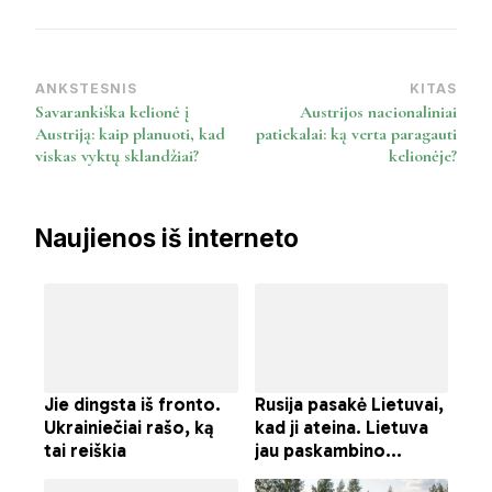
ANKSTESNIS
KITAS
Post
Savarankiška kelionė į
Austrijos nacionaliniai
Navigation
Austriją: kaip planuoti, kad
patiekalai: ką verta paragauti
viskas vyktų sklandžiai?
kelionėje?
Naujienos iš interneto