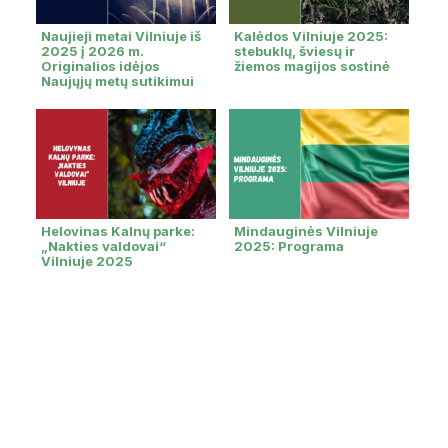
Naujieji metai Vilniuje iš
Kalėdos Vilniuje 2025:
2025 į 2026 m.
stebuklų, šviesų ir
Originalios idėjos
žiemos magijos sostinė
Naujųjų metų sutikimui
Helovinas Kalnų parke:
Mindauginės Vilniuje
„Nakties valdovai“
2025: Programa
Vilniuje 2025