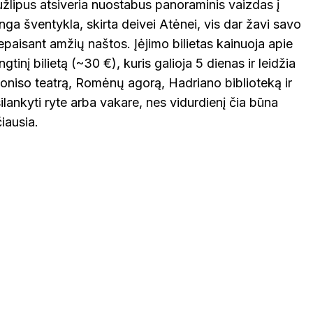
užlipus atsiveria nuostabus panoraminis vaizdas į
nga šventykla, skirta deivei Atėnei, vis dar žavi savo
nepaisant amžių naštos. Įėjimo bilietas kainuoja apie
ngtinį bilietą (~30 €), kuris galioja 5 dienas ir leidžia
Dioniso teatrą, Romėnų agorą, Hadriano biblioteką ir
ankyti ryte arba vakare, nes vidurdienį čia būna
čiausia.