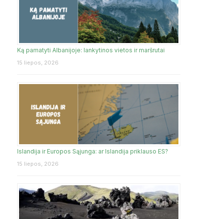
Ką pamatyti Albanijoje: lankytinos vietos ir maršrutai
15 liepos, 2026
Islandija ir Europos Sąjunga: ar Islandija priklauso ES?
15 liepos, 2026