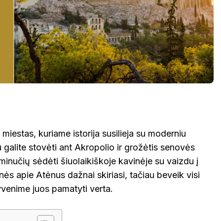
 miestas, kuriame istorija susilieja su moderniu
galite stovėti ant Akropolio ir grožėtis senovės
minučių sėdėti šiuolaikiškoje kavinėje su vaizdu į
ės apie Atėnus dažnai skiriasi, tačiau beveik visi
yvenime juos pamatyti verta.