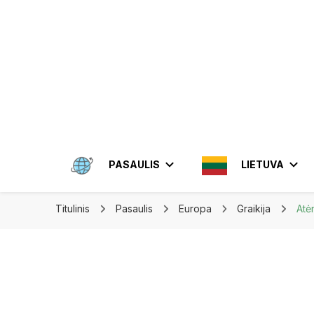
Apkeliauk.lt
PASAULIS
LIETUVA
Titulinis
Pasaulis
Europa
Graikija
Atėn
AMERIKA
ALYTUS
AZIJA
ELEKTRĖN
MEKSIKA
BRAZIL
INDON
JONIŠKIS
JORDA