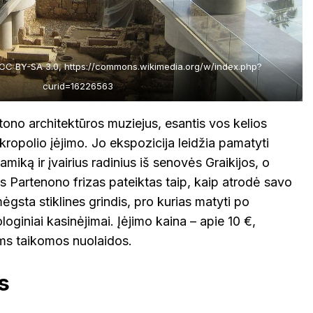
 CC BY-SA 3.0, https://commons.wikimedia.org/w/index.php?
curid=16226563
etono architektūros muziejus, esantis vos kelios
ropolio įėjimo. Jo ekspozicija leidžia pamatyti
amiką ir įvairius radinius iš senovės Graikijos, o
s Partenono frizas pateiktas taip, kaip atrodė savo
ėgsta stiklines grindis, pro kurias matyti po
oginiai kasinėjimai. Įėjimo kaina – apie 10 €,
ms taikomos nuolaidos.
s