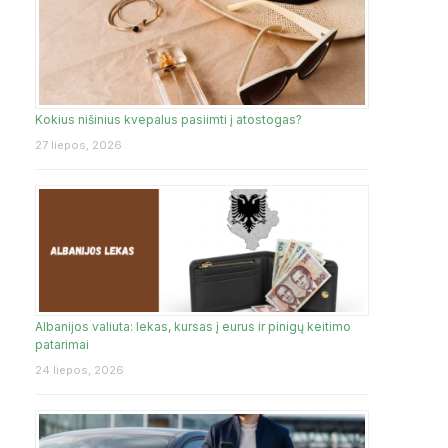
Kokius nišinius kvepalus pasiimti į atostogas?
27 liepos, 2026
Albanijos valiuta: lekas, kursas į eurus ir pinigų keitimo
patarimai
24 liepos, 2026