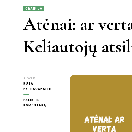
GRAIKIJA
KAUNAS
Atėnai: ar verta
VIETN
KRETINGA
Keliautojų atsi
MOLĖTAI
PANEVĖŽY
Autorius
RASEINIAI
RŪTA
PETRAUSKAITĖ
ŠVENTOJI
PALIKITE
ON
KOMENTARĄ
ATĖNAI:
UTENA
AR
VERTA
KELIAUTI?
KELIAUTOJŲ