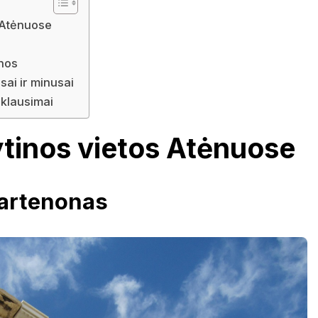
s Atėnuose
inos
usai ir minusai
klausimai
ytinos vietos Atėnuose
Partenonas