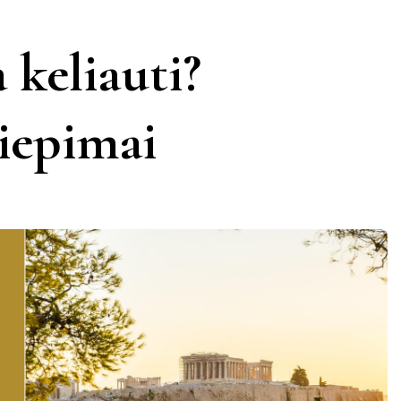
KERNAVĖ
KĖDAINIAI
LATVIJA
 keliauti?
AMAS
KUPIŠKIS
MARIJAMPOLĖ
PRANCŪZIJA
liepimai
NIDA
PAGĖGIAI
ŠVEICARIJA
S
PASVALYS
PLUNGĖ
VOKIETIJA
ROKIŠKIS
ŠIAULIAI
TAURAGĖ
TELŠIAI
VILNIUS
ZARASAI