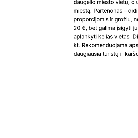
daugelio miesto vietų, o 
miestą. Partenonas – didi
proporcijomis ir grožiu, 
20 €, bet galima įsigyti ju
aplankyti kelias vietas: 
kt. Rekomenduojama apsil
daugiausia turistų ir karš