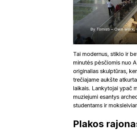
By Tomisti – Own work,
Tai modernus, stiklo ir b
minutės pėsčiomis nuo Ak
originalias skulptūras, ker
trečiajame aukšte atkurta
laikais. Lankytojai ypač m
muziejumi esantys archeol
studentams ir moksleivia
Plakos rajona