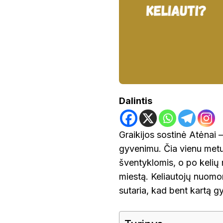
ATSILIEPIMAI
Dalintis
Graikijos sostinė Atėnai –
gyvenimu. Čia vienu metu 
šventyklomis, o po kelių 
miestą. Keliautojų nuomon
sutaria, kad bent kartą g