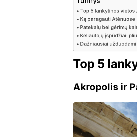
Turinys
Top 5 lankytinos vieto
Ką paragauti Atėnuose
Patekalų bei gėrimų ka
Keliautojų įspūdžiai: pli
Dažniausiai užduodami 
Top 5 lank
Akropolis ir 