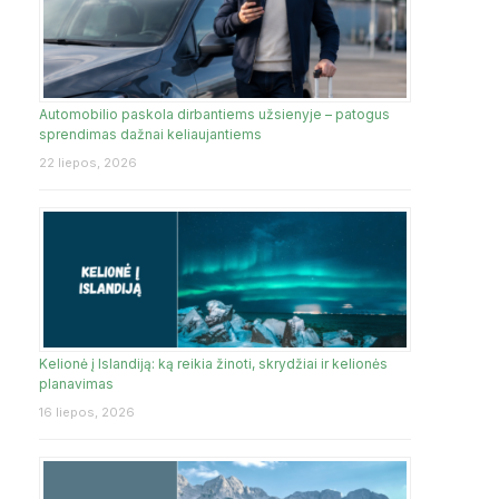
Automobilio paskola dirbantiems užsienyje – patogus
sprendimas dažnai keliaujantiems
22 liepos, 2026
Kelionė į Islandiją: ką reikia žinoti, skrydžiai ir kelionės
planavimas
16 liepos, 2026