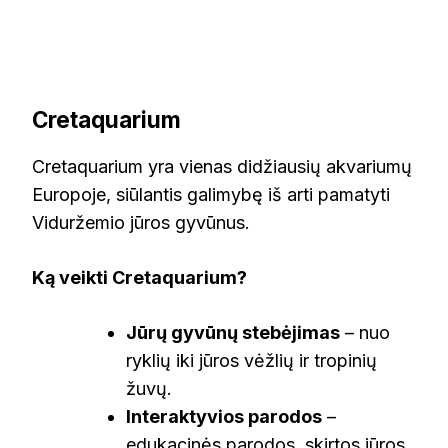
Cretaquarium
Cretaquarium yra vienas didžiausių akvariumų
Europoje, siūlantis galimybę iš arti pamatyti
Viduržemio jūros gyvūnus.
Ką veikti Cretaquarium?
Jūrų gyvūnų stebėjimas
– nuo
ryklių iki jūros vėžlių ir tropinių
žuvų.
Interaktyvios parodos
–
edukacinės parodos, skirtos jūros