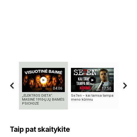
04:06
17:50
„ELEKTROS DIETA“:
Se7en – kai tamsa tampa
KAIP KINI
MASINĖ 1910-ŲJŲ BAIMĖS
meno kūriniu
„PASAULIO
PSICHOZĖ
NUTYLĖTA
Taip pat skaitykite