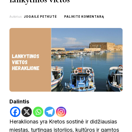
ON
Autorius
JOGAILĖ PETKUTĖ
PALIKITE KOMENTARĄ
KĄ
PAMATYTI
HERAKLIONE:
TOP
9
LANKYTINOS
VIETOS
Dalintis
Heraklionas yra Kretos sostinė ir didžiausias
miestas, turtingas istorijos, kultūros ir gamtos