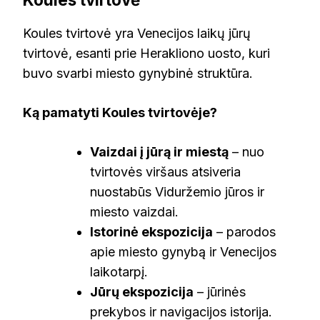
Koules tvirtovė yra Venecijos laikų jūrų
tvirtovė, esanti prie Herakliono uosto, kuri
buvo svarbi miesto gynybinė struktūra.
Ką pamatyti Koules tvirtovėje?
Vaizdai į jūrą ir miestą
– nuo
tvirtovės viršaus atsiveria
nuostabūs Viduržemio jūros ir
miesto vaizdai.
Istorinė ekspozicija
– parodos
apie miesto gynybą ir Venecijos
laikotarpį.
Jūrų ekspozicija
– jūrinės
prekybos ir navigacijos istorija.