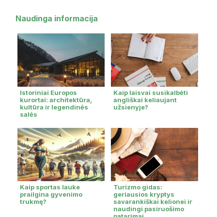
Naudinga informacija
Istoriniai Europos
Kaip laisvai susikalbėti
kurortai: architektūra,
angliškai keliaujant
kultūra ir legendinės
užsienyje?
salės
Kaip sportas lauke
Turizmo gidas:
prailgina gyvenimo
geriausios kryptys
trukmę?
savarankiškai kelionei ir
naudingi pasiruošimo
patarimai