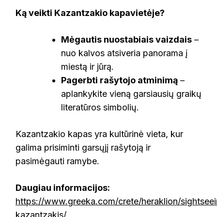
Ką veikti Kazantzakio kapavietėje?
Mėgautis nuostabiais vaizdais
–
nuo kalvos atsiveria panorama į
miestą ir jūrą.
Pagerbti rašytojo atminimą
–
aplankykite vieną garsiausių graikų
literatūros simbolių.
Kazantzakio kapas yra kultūrinė vieta, kur
galima prisiminti garsųjį rašytoją ir
pasimėgauti ramybe.
Daugiau informacijos:
https://www.greeka.com/crete/heraklion/sightsee
kazantzakis/