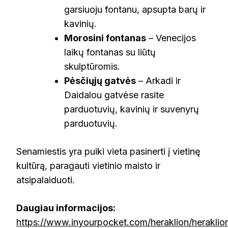
garsiuoju fontanu, apsupta barų ir
kavinių.
Morosini fontanas
– Venecijos
laikų fontanas su liūtų
skulptūromis.
Pėsčiųjų gatvės
– Arkadi ir
Daidalou gatvėse rasite
parduotuvių, kavinių ir suvenyrų
parduotuvių.
Senamiestis yra puiki vieta pasinerti į vietinę
kultūrą, paragauti vietinio maisto ir
atsipalaiduoti.
Daugiau informacijos:
https://www.inyourpocket.com/heraklion/heraklio