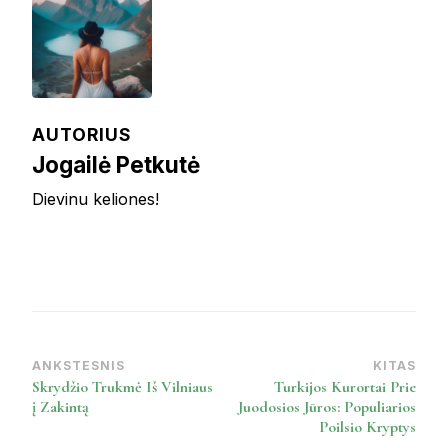
AUTORIUS
Jogailė Petkutė
Dievinu keliones!
ANKSTESNIS
KITAS
Post
Skrydžio Trukmė Iš Vilniaus
Turkijos Kurortai Prie
Navigation
į Zakintą
Juodosios Jūros: Populiarios
Poilsio Kryptys