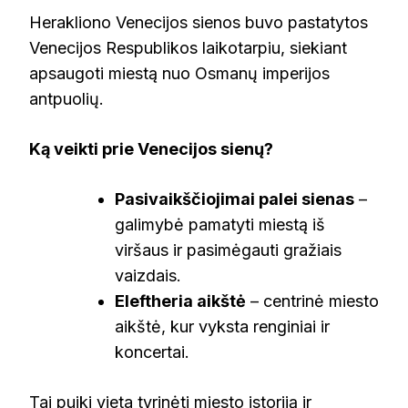
Herakliono Venecijos sienos buvo pastatytos
Venecijos Respublikos laikotarpiu, siekiant
apsaugoti miestą nuo Osmanų imperijos
antpuolių.
Ką veikti prie Venecijos sienų?
Pasivaikščiojimai palei sienas
–
galimybė pamatyti miestą iš
viršaus ir pasimėgauti gražiais
vaizdais.
Eleftheria aikštė
– centrinė miesto
aikštė, kur vyksta renginiai ir
koncertai.
Tai puiki vieta tyrinėti miesto istoriją ir