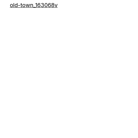
old-town_163068v