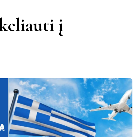
KERNAVĖ
KĖDAINIAI
LATVIJA
eliauti į
AMAS
KUPIŠKIS
MARIJAMPOLĖ
PRANCŪZIJA
NIDA
PAGĖGIAI
ŠVEICARIJA
S
PASVALYS
PLUNGĖ
VOKIETIJA
ROKIŠKIS
ŠIAULIAI
TAURAGĖ
TELŠIAI
VILNIUS
ZARASAI