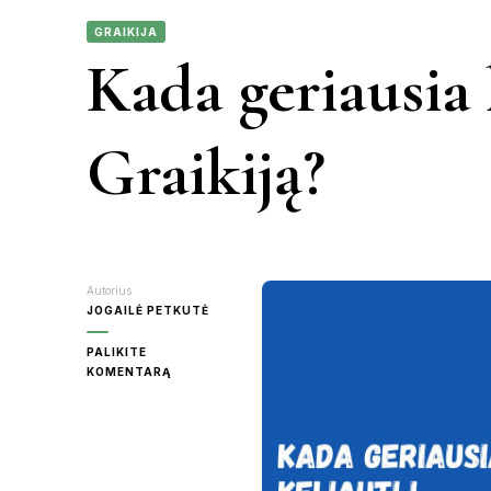
GRAIKIJA
KAUNAS
Kada geriausia k
VIETN
KRETINGA
Graikiją?
MOLĖTAI
PANEVĖŽY
Autorius
RASEINIAI
JOGAILĖ PETKUTĖ
PALIKITE
ŠVENTOJI
ON
KOMENTARĄ
KADA
GERIAUSIA
UTENA
KELIAUTI
Į
GRAIKIJĄ?