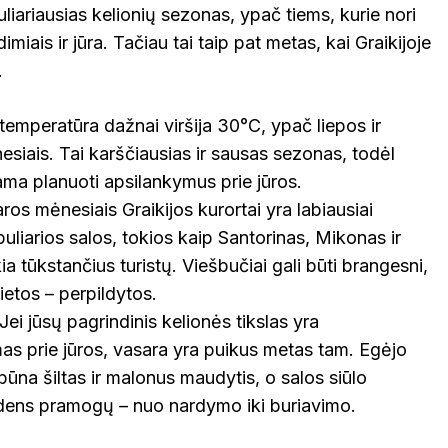
liariausias kelionių sezonas, ypač tiems, kurie nori
miais ir jūra. Tačiau tai taip pat metas, kai Graikijoje
.
 temperatūra dažnai viršija 30°C, ypač liepos ir
esiais. Tai karščiausias ir sausas sezonas, todėl
a planuoti apsilankymus prie jūros.
aros mėnesiais Graikijos kurortai yra labiausiai
puliarios salos, tokios kaip Santorinas, Mikonas ir
kia tūkstančius turistų. Viešbučiai gali būti brangesni,
ietos – perpildytos.
 Jei jūsų pagrindinis kelionės tikslas yra
mas prie jūros, vasara yra puikus metas tam. Egėjo
ūna šiltas ir malonus maudytis, o salos siūlo
ens pramogų – nuo nardymo iki buriavimo.