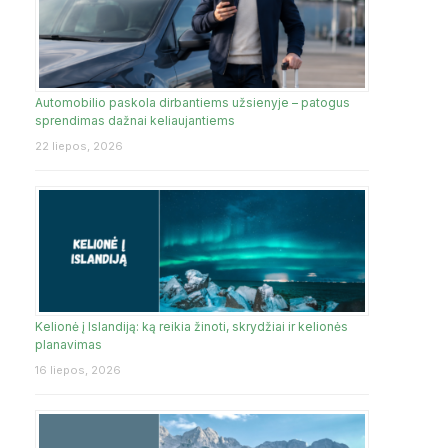
Automobilio paskola dirbantiems užsienyje – patogus
sprendimas dažnai keliaujantiems
22 liepos, 2026
Kelionė į Islandiją: ką reikia žinoti, skrydžiai ir kelionės
planavimas
16 liepos, 2026