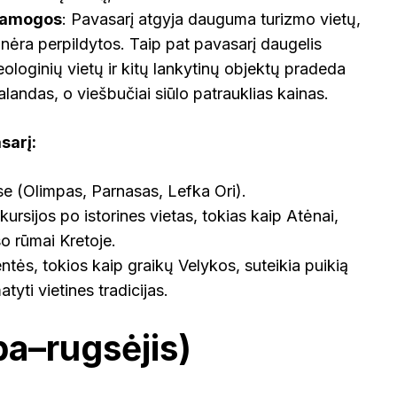
pramogos
: Pavasarį atgyja dauguma turizmo vietų,
 nėra perpildytos. Taip pat pavasarį daugelis
ologinių vietų ir kitų lankytinų objektų pradeda
valandas, o viešbučiai siūlo patrauklias kainas.
sarį:
se (Olimpas, Parnasas, Lefka Ori).
kursijos po istorines vietas, tokias kaip Atėnai,
so rūmai Kretoje.
tės, tokios kaip graikų Velykos, suteikia puikią
yti vietines tradicijas.
pa–rugsėjis)