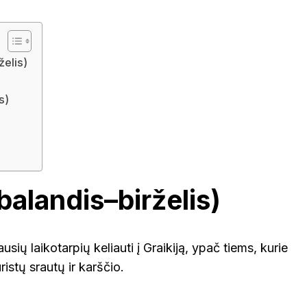
želis)
s)
balandis–birželis)
usių laikotarpių keliauti į Graikiją, ypač tiems, kurie
ristų srautų ir karščio.