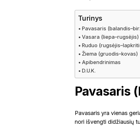
Turinys
Pavasaris (balandis–bir
Vasara (liepa–rugsėjis)
Ruduo (rugsėjis–lapkriti
Žiema (gruodis–kovas)
Apibendrinimas
D.U.K.
Pavasaris (
Pavasaris yra vienas geria
nori išvengti didžiausių tu