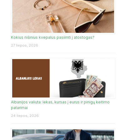
Kokius nišinius kvepalus pasiimti į atostogas?
27 liepos, 2026
Albanijos valiuta: lekas, kursas į eurus ir pinigų keitimo
patarimai
24 liepos, 2026