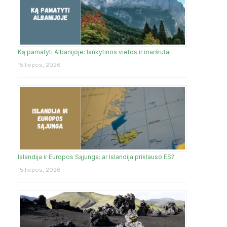
Ką pamatyti Albanijoje: lankytinos vietos ir maršrutai
15 liepos, 2026
Islandija ir Europos Sąjunga: ar Islandija priklauso ES?
15 liepos, 2026