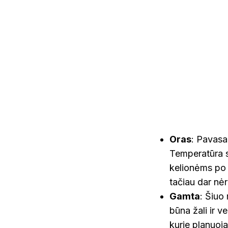
Oras
: Pavasa
Temperatūra s
kelionėms po 
tačiau dar nėr
Gamta
: Šiuo
būna žali ir 
kurie planuoja