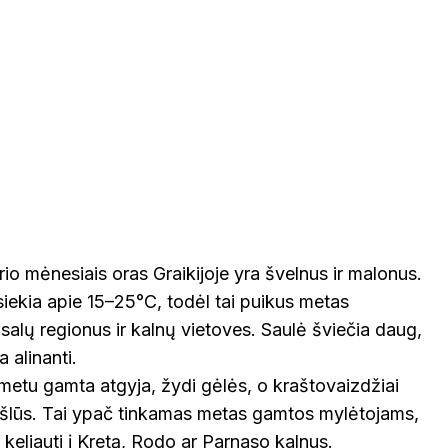
rio mėnesiais oras Graikijoje yra švelnus ir malonus.
iekia apie 15–25°C, todėl tai puikus metas
salų regionus ir kalnų vietoves. Saulė šviečia daug,
a alinanti.
 metu gamta atgyja, žydi gėlės, o kraštovaizdžiai
vešlūs. Tai ypač tinkamas metas gamtos mylėtojams,
 keliauti į Kretą, Rodo ar Parnaso kalnus.