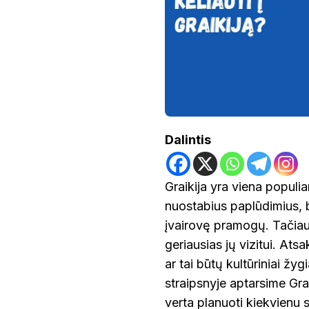
Dalintis
Graikija yra viena populiar
nuostabius paplūdimius, be
įvairovę pramogų. Tačiau 
geriausias jų vizitui. At
ar tai būtų kultūriniai žy
straipsnyje aptarsime Grai
verta planuoti kiekvienu 