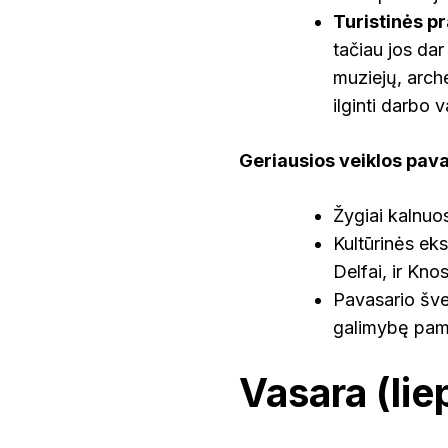
Turistinės 
tačiau jos dar
muziejų, arche
ilginti darbo 
Geriausios veiklos pava
Žygiai kalnuo
Kultūrinės eks
Delfai, ir Kno
Pavasario šven
galimybę pamat
Vasara (lie