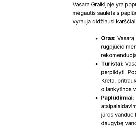
Vasara Graikijoje yra popu
mėgautis saulėtais paplūdi
vyrauja didžiausi karščiai
Oras
: Vasarą
rugpjūčio mėn
rekomenduojam
Turistai
: Vas
perpildyti. Po
Kreta, pritrau
o lankytinos v
Paplūdimiai
:
atsipalaidavi
jūros vanduo b
daugybę vand