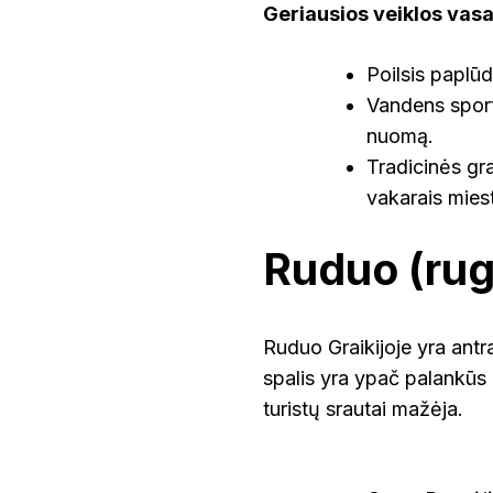
Geriausios veiklos vasa
Poilsis paplū
Vandens sport
nuomą.
Tradicinės gra
vakarais miest
Ruduo (rugs
Ruduo Graikijoje yra antr
spalis yra ypač palankūs 
turistų srautai mažėja.