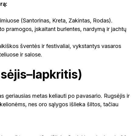
rą:
dimiuose (Santorinas, Kreta, Zakintas, Rodas).
o pramogos, įskaitant burlentes, nardymą ir jachtų
ikiškos šventės ir festivaliai, vykstantys vasaros
eliuose ir salose.
ėjis–lapkritis)
as geriausias metas keliauti po pavasario. Rugsėjis ir
kelionėms, nes oro sąlygos išlieka šiltos, tačiau