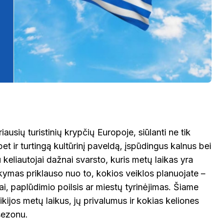
iausių turistinių krypčių Europoje, siūlanti ne tik
t ir turtingą kultūrinį paveldą, įspūdingus kalnus bei
keliautojai dažnai svarsto, kuris metų laikas yra
sakymas priklauso nuo to, kokios veiklos planuojate –
giai, paplūdimio poilsis ar miestų tyrinėjimas. Šiame
kijos metų laikus, jų privalumus ir kokias keliones
sezonu.