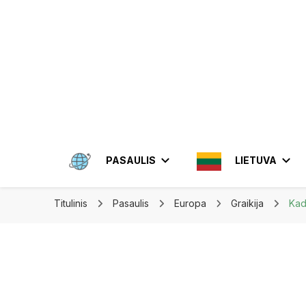
Apkeliauk.lt
PASAULIS
LIETUVA
Titulinis
Pasaulis
Europa
Graikija
Kada
AMERIKA
ALYTUS
AZIJA
ELEKTRĖN
MEKSIKA
BRAZIL
INDON
JONIŠKIS
JORDA