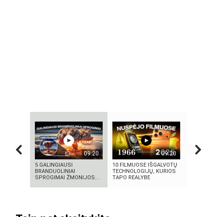
09:20
09:20
5 GALINGIAUSI
10 FILMUOSE IŠGALVOTŲ
„Septynių 
BRANDUOLINIAI
TECHNOLOGIJŲ, KURIOS
Riteris" – 
SPROGIMAI ŽMONIJOS...
TAPO REALYBE
paprastum