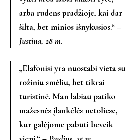
arba rudens pradžioje, kai dar
šilta, bet minios išnykusios.“ –
Justina, 28 m.
„Elafonisi yra nuostabi vieta su
rožiniu smėliu, bet tikrai
turistinė. Man labiau patiko
mažesnės įlankėlės netoliese,
kur galėjome pabūti beveik
vieni.“ –
Paulius, 35 m.