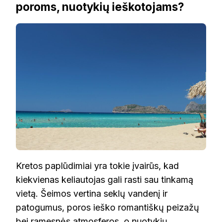
poroms, nuotykių ieškotojams?
Kretos paplūdimiai yra tokie įvairūs, kad
kiekvienas keliautojas gali rasti sau tinkamą
vietą. Šeimos vertina seklų vandenį ir
patogumus, poros ieško romantiškų peizažų
bei ramesnės atmosferos, o nuotykių