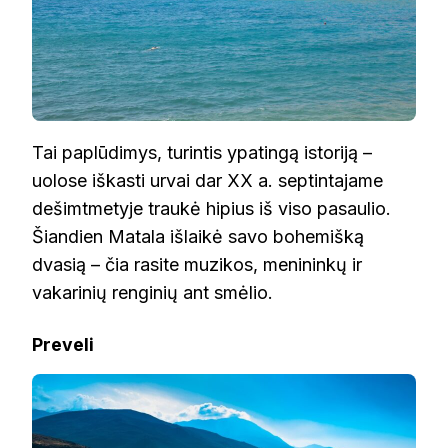
Tai paplūdimys, turintis ypatingą istoriją –
uolose iškasti urvai dar XX a. septintajame
dešimtmetyje traukė hipius iš viso pasaulio.
Šiandien Matala išlaikė savo bohemišką
dvasią – čia rasite muzikos, menininkų ir
vakarinių renginių ant smėlio.
Preveli