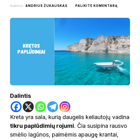
ON
Autorius
ANDRIUS ŽUKAUSKAS
PALIKITE KOMENTARĄ
KRETOS
PAPLŪDIMI
Dalintis
Kreta yra sala, kurią daugelis keliautojų vadina
tikru paplūdimių rojumi
. Čia susipina rausvo
smėlio lagūnos, palmėmis apaugę krantai,