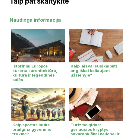
Taip pat skaitykite
Naudinga informacija
Istoriniai Europos
Kaip laisvai susikalbėti
kurortai: architektūra,
angliškai keliaujant
kultūra ir legendinės
užsienyje?
salės
Kaip sportas lauke
Turizmo gidas:
prailgina gyvenimo
geriausios kryptys
trukmę?
savarankiškai kelionei ir