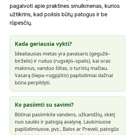
pagalvoti apie praktines smulkmenas, kurios
užtikrins, kad poilsis būtų patogus ir be
rūpesčių.
Kada geriausia vykti?
Idealiausias metas yra pavasaris (gegužė–
birželis) ir ruduo (rugsėjis–spalis), kai oras
malonus, vanduo šiltas, o turistų mažiau.
Vasarą (liepa–rugpjūtis) paplūdimiai dažnai
būna perpildyti.
Ko pasiimti su savimi?
Būtinai pasiimkite vandens, užkandžių, skėtį
nuo saulės ir patogią avalynę. Laukiniuose
paplūdimiuose, pvz., Balos ar Preveli, patogūs