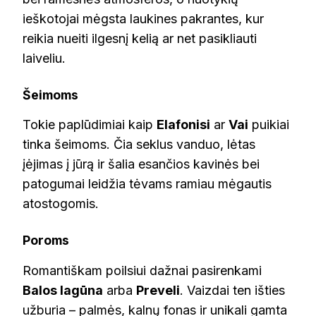
ieškotojai mėgsta laukines pakrantes, kur
reikia nueiti ilgesnį kelią ar net pasikliauti
laiveliu.
Šeimoms
Tokie paplūdimiai kaip
Elafonisi
ar
Vai
puikiai
tinka šeimoms. Čia seklus vanduo, lėtas
įėjimas į jūrą ir šalia esančios kavinės bei
patogumai leidžia tėvams ramiau mėgautis
atostogomis.
Poroms
Romantiškam poilsiui dažnai pasirenkami
Balos lagūna
arba
Preveli
. Vaizdai ten išties
užburia – palmės, kalnų fonas ir unikali gamta