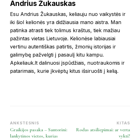
Andrius Žukauskas
Esu Andrius Žukauskas, keliauju nuo vaikystės ir
iki šiol kelionės yra didžiausia mano aistra. Man
patinka atrasti tiek tolimus kraštus, tiek mažiau
pažintas vietas Lietuvoje. Kelionėse labiausiai
vertinu autentiškas patirtis, žmonių istorijas ir
galimybę pažvelgti į pasaulį kitu kampu.
Apkeliauk.lt dalinuosi įspūdžiais, nuotraukomis ir
patarimais, kurie įkvėptų kitus išsiruošti į kelią.
ANKSTESNIS
KITAS
Post
Graikijos pasaka – Santorini:
Rodas atsiliepimai: ar verta
Navigation
lankytinos vietos, kurias
vykti?