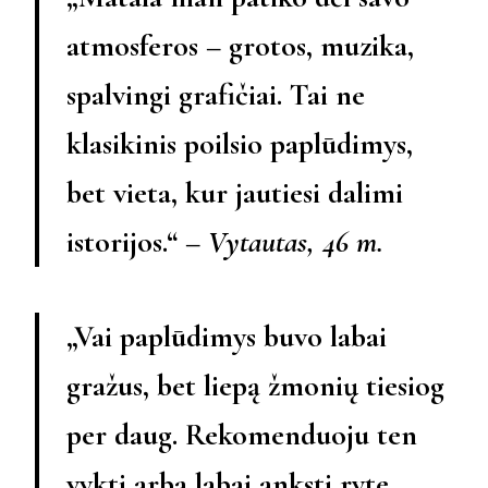
atmosferos – grotos, muzika,
spalvingi grafičiai. Tai ne
klasikinis poilsio paplūdimys,
bet vieta, kur jautiesi dalimi
istorijos.“ –
Vytautas, 46 m.
„Vai paplūdimys buvo labai
gražus, bet liepą žmonių tiesiog
per daug. Rekomenduoju ten
vykti arba labai anksti ryte,