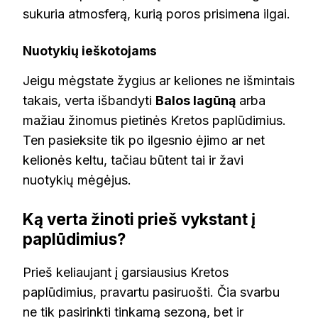
sukuria atmosferą, kurią poros prisimena ilgai.
Nuotykių ieškotojams
Jeigu mėgstate žygius ar keliones ne išmintais
takais, verta išbandyti
Balos lagūną
arba
mažiau žinomus pietinės Kretos paplūdimius.
Ten pasieksite tik po ilgesnio ėjimo ar net
kelionės keltu, tačiau būtent tai ir žavi
nuotykių mėgėjus.
Ką verta žinoti prieš vykstant į
paplūdimius?
Prieš keliaujant į garsiausius Kretos
paplūdimius, pravartu pasiruošti. Čia svarbu
ne tik pasirinkti tinkamą sezoną, bet ir