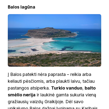
Balos lagūna
Į Balos patekti nėra paprasta – reikia arba
keliauti pėsčiomis, arba plaukti laivu, tačiau
pastangos atsiperka.
Turkio vanduo
,
balto
smėlio nerija
ir laukinė gamta sukuria vieną
gražiausių vaizdų Graikijoje. Dėl savo
unikalumo Balos dažnai lyginama su Karibais.