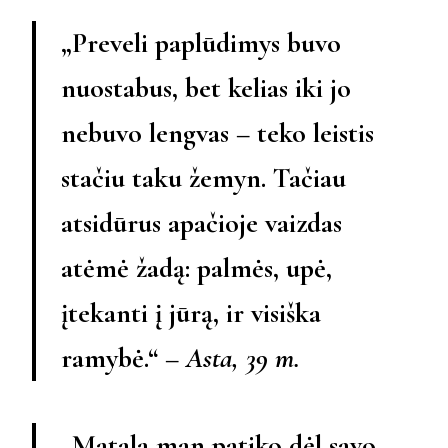
„Preveli paplūdimys buvo
nuostabus, bet kelias iki jo
nebuvo lengvas – teko leistis
stačiu taku žemyn. Tačiau
atsidūrus apačioje vaizdas
atėmė žadą: palmės, upė,
įtekanti į jūrą, ir visiška
ramybė.“ –
Asta, 39 m.
„Matala man patiko dėl savo