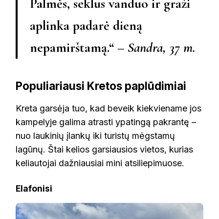
Palmės, seklus vanduo ir graži
aplinka padarė dieną
nepamirštamą.“ –
Sandra, 37 m.
Populiariausi Kretos paplūdimiai
Kreta garsėja tuo, kad beveik kiekviename jos
kampelyje galima atrasti ypatingą pakrantę –
nuo laukinių įlankų iki turistų mėgstamų
lagūnų. Štai kelios garsiausios vietos, kurias
keliautojai dažniausiai mini atsiliepimuose.
Elafonisi