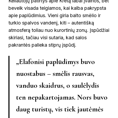
Keliautojų patirtys apie Kretą labai įvairios, bet
beveik visada teigiamos, kai kalba pakrypsta
apie paplūdimius. Vieni giria balto smėlio ir
turkio spalvos vandenį, kiti – autentišką
atmosferą toliau nuo kurortinių zonų. Įspūdžiai
skiriasi, tačiau visi sutaria, kad salos
pakrantės palieka stiprų įspūdį.
„Elafonisi paplūdimys buvo
nuostabus – smėlis rausvas,
vanduo skaidrus, o saulėlydis
ten nepakartojamas. Nors buvo
daug turistų, vis tiek jautėmės