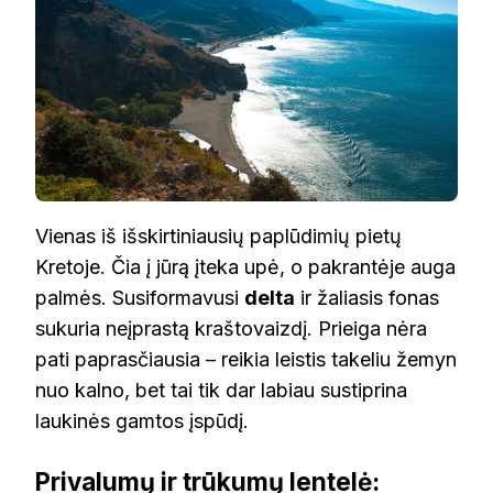
Vienas iš išskirtiniausių paplūdimių pietų
Kretoje. Čia į jūrą įteka upė, o pakrantėje auga
palmės. Susiformavusi
delta
ir žaliasis fonas
sukuria neįprastą kraštovaizdį. Prieiga nėra
pati paprasčiausia – reikia leistis takeliu žemyn
nuo kalno, bet tai tik dar labiau sustiprina
laukinės gamtos įspūdį.
Privalumų ir trūkumų lentelė: