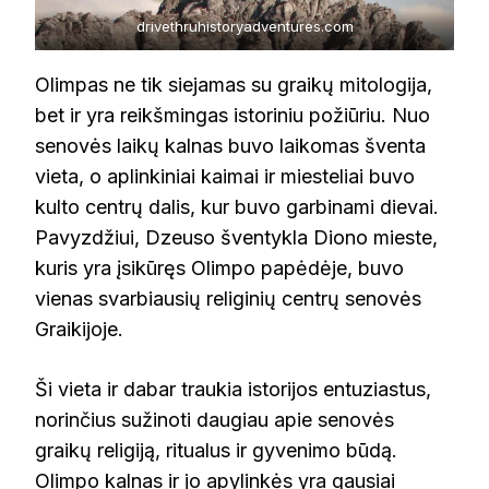
drivethruhistoryadventures.com
Olimpas ne tik siejamas su graikų mitologija,
bet ir yra reikšmingas istoriniu požiūriu. Nuo
senovės laikų kalnas buvo laikomas šventa
vieta, o aplinkiniai kaimai ir miesteliai buvo
kulto centrų dalis, kur buvo garbinami dievai.
Pavyzdžiui, Dzeuso šventykla Diono mieste,
kuris yra įsikūręs Olimpo papėdėje, buvo
vienas svarbiausių religinių centrų senovės
Graikijoje.
Ši vieta ir dabar traukia istorijos entuziastus,
norinčius sužinoti daugiau apie senovės
graikų religiją, ritualus ir gyvenimo būdą.
Olimpo kalnas ir jo apylinkės yra gausiai