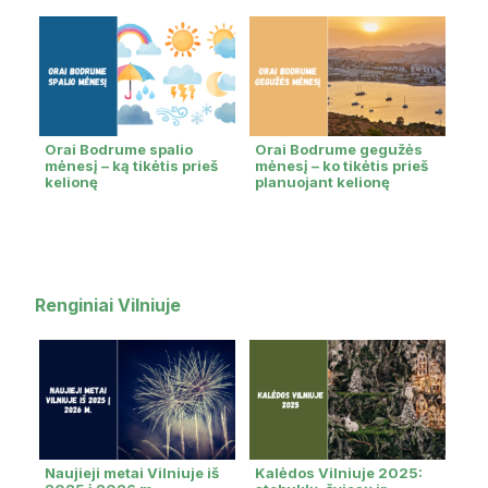
Orai Bodrume spalio
Orai Bodrume gegužės
mėnesį – ką tikėtis prieš
mėnesį – ko tikėtis prieš
kelionę
planuojant kelionę
Renginiai Vilniuje
Naujieji metai Vilniuje iš
Kalėdos Vilniuje 2025: