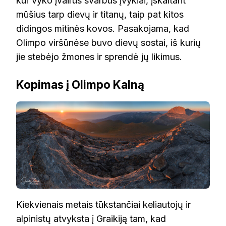
kur vyko įvairūs svarbūs įvykiai, įskaitant
mūšius tarp dievų ir titanų, taip pat kitos
didingos mitinės kovos. Pasakojama, kad
Olimpo viršūnėse buvo dievų sostai, iš kurių
jie stebėjo žmones ir sprendė jų likimus.
Kopimas į Olimpo Kalną
Kiekvienais metais tūkstančiai keliautojų ir
alpinistų atvyksta į Graikiją tam, kad