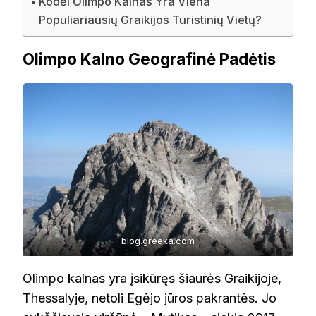
Kodėl Olimpo Kalnas Yra Viena
Populiariausių Graikijos Turistinių Vietų?
Olimpo Kalno Geografinė Padėtis
blog.greeka.com
Olimpo kalnas yra įsikūręs šiaurės Graikijoje,
Thessalyje, netoli Egėjo jūros pakrantės. Jo