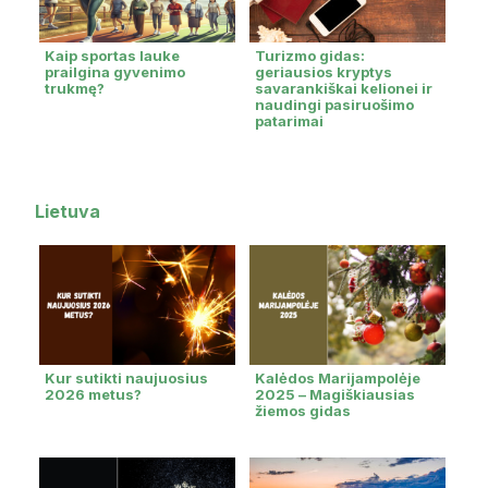
Kaip sportas lauke
Turizmo gidas:
prailgina gyvenimo
geriausios kryptys
trukmę?
savarankiškai kelionei ir
naudingi pasiruošimo
patarimai
Lietuva
Kur sutikti naujuosius
Kalėdos Marijampolėje
2026 metus?
2025 – Magiškiausias
žiemos gidas