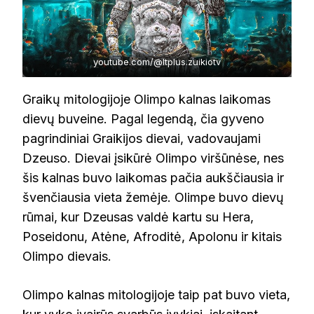
youtube.com/@ltplus.zuikiotv
Graikų mitologijoje Olimpo kalnas laikomas
dievų buveine. Pagal legendą, čia gyveno
pagrindiniai Graikijos dievai, vadovaujami
Dzeuso. Dievai įsikūrė Olimpo viršūnėse, nes
šis kalnas buvo laikomas pačia aukščiausia ir
švenčiausia vieta žemėje. Olimpe buvo dievų
rūmai, kur Dzeusas valdė kartu su Hera,
Poseidonu, Atėne, Afroditė, Apolonu ir kitais
Olimpo dievais.
Olimpo kalnas mitologijoje taip pat buvo vieta,