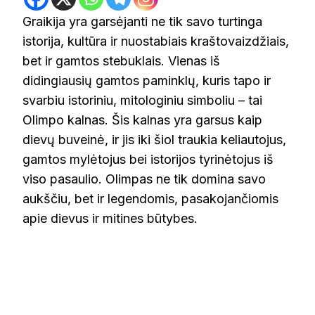
Graikija yra garsėjanti ne tik savo turtinga
istorija, kultūra ir nuostabiais kraštovaizdžiais,
bet ir gamtos stebuklais. Vienas iš
didingiausių gamtos paminklų, kuris tapo ir
svarbiu istoriniu, mitologiniu simboliu – tai
Olimpo kalnas. Šis kalnas yra garsus kaip
dievų buveinė, ir jis iki šiol traukia keliautojus,
gamtos mylėtojus bei istorijos tyrinėtojus iš
viso pasaulio. Olimpas ne tik domina savo
aukščiu, bet ir legendomis, pasakojančiomis
apie dievus ir mitines būtybes.