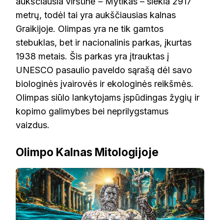
aukščiausia viršūnė – Mytikas – siekia 2917
metrų, todėl tai yra aukščiausias kalnas
Graikijoje. Olimpas yra ne tik gamtos
stebuklas, bet ir nacionalinis parkas, įkurtas
1938 metais. Šis parkas yra įtrauktas į
UNESCO pasaulio paveldo sąrašą dėl savo
biologinės įvairovės ir ekologinės reikšmės.
Olimpas siūlo lankytojams įspūdingas žygių ir
kopimo galimybes bei neprilygstamus
vaizdus.
Olimpo Kalnas Mitologijoje