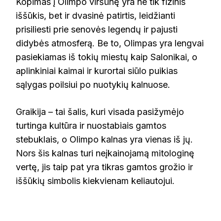
Kopimas į Olimpo viršūnę yra ne tik fizinis
iššūkis, bet ir dvasinė patirtis, leidžianti
prisiliesti prie senovės legendų ir pajusti
didybės atmosferą. Be to, Olimpas yra lengvai
pasiekiamas iš tokių miestų kaip Salonikai, o
aplinkiniai kaimai ir kurortai siūlo puikias
sąlygas poilsiui po nuotykių kalnuose.
Graikija – tai šalis, kuri visada pasižymėjo
turtinga kultūra ir nuostabiais gamtos
stebuklais, o Olimpo kalnas yra vienas iš jų.
Nors šis kalnas turi neįkainojamą mitologinę
vertę, jis taip pat yra tikras gamtos grožio ir
iššūkių simbolis kiekvienam keliautojui.