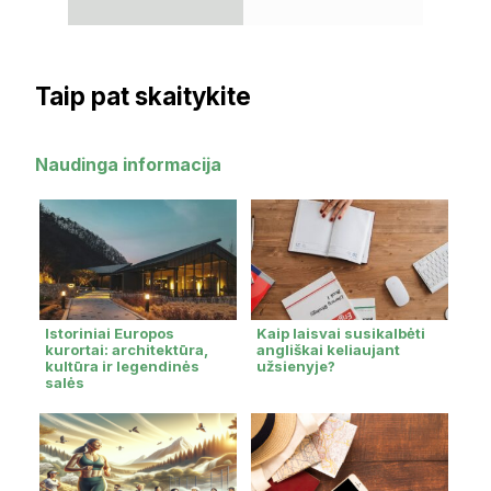
SUKŪRĖ LI
Taip pat skaitykite
Naudinga informacija
Istoriniai Europos
Kaip laisvai susikalbėti
kurortai: architektūra,
angliškai keliaujant
kultūra ir legendinės
užsienyje?
salės