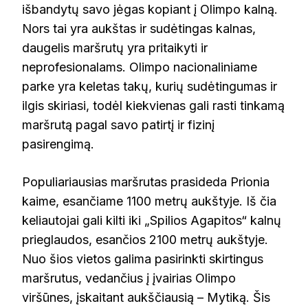
išbandytų savo jėgas kopiant į Olimpo kalną.
Nors tai yra aukštas ir sudėtingas kalnas,
daugelis maršrutų yra pritaikyti ir
neprofesionalams. Olimpo nacionaliniame
parke yra keletas takų, kurių sudėtingumas ir
ilgis skiriasi, todėl kiekvienas gali rasti tinkamą
maršrutą pagal savo patirtį ir fizinį
pasirengimą.
Populiariausias maršrutas prasideda Prionia
kaime, esančiame 1100 metrų aukštyje. Iš čia
keliautojai gali kilti iki „Spilios Agapitos“ kalnų
prieglaudos, esančios 2100 metrų aukštyje.
Nuo šios vietos galima pasirinkti skirtingus
maršrutus, vedančius į įvairias Olimpo
viršūnes, įskaitant aukščiausią – Mytiką. Šis