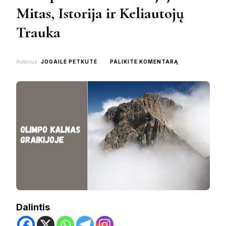
Mitas, Istorija ir Keliautojų
Trauka
ON
Autorius
JOGAILĖ PETKUTĖ
PALIKITE KOMENTARĄ
OLIMPO
KALNAS
GRAIKIJOJE:
MITAS,
ISTORIJA
IR
KELIAUTOJŲ
TRAUKA
Dalintis