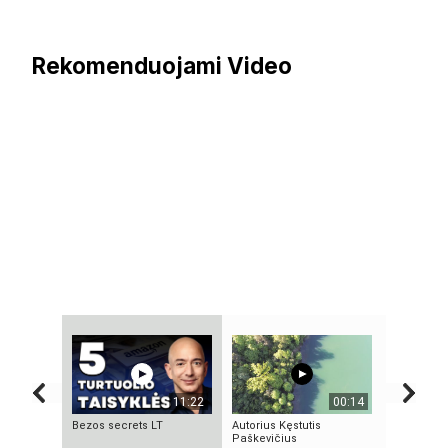
Rekomenduojami Video
11:22
00:14
Bezos secrets LT
Autorius Kęstutis
4 PASAUL
Paškevičius
TECHNOLO