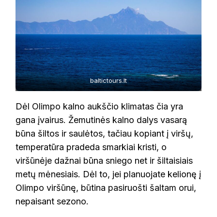
baltictours.lt
Dėl Olimpo kalno aukščio klimatas čia yra
gana įvairus. Žemutinės kalno dalys vasarą
būna šiltos ir saulėtos, tačiau kopiant į viršų,
temperatūra pradeda smarkiai kristi, o
viršūnėje dažnai būna sniego net ir šiltaisiais
metų mėnesiais. Dėl to, jei planuojate kelionę į
Olimpo viršūnę, būtina pasiruošti šaltam orui,
nepaisant sezono.