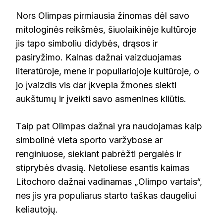
Nors Olimpas pirmiausia žinomas dėl savo
mitologinės reikšmės, šiuolaikinėje kultūroje
jis tapo simboliu didybės, drąsos ir
pasiryžimo. Kalnas dažnai vaizduojamas
literatūroje, mene ir populiariojoje kultūroje, o
jo įvaizdis vis dar įkvepia žmones siekti
aukštumų ir įveikti savo asmenines kliūtis.
Taip pat Olimpas dažnai yra naudojamas kaip
simbolinė vieta sporto varžybose ar
renginiuose, siekiant pabrėžti pergalės ir
stiprybės dvasią. Netoliese esantis kaimas
Litochoro dažnai vadinamas „Olimpo vartais“,
nes jis yra populiarus starto taškas daugeliui
keliautojų.