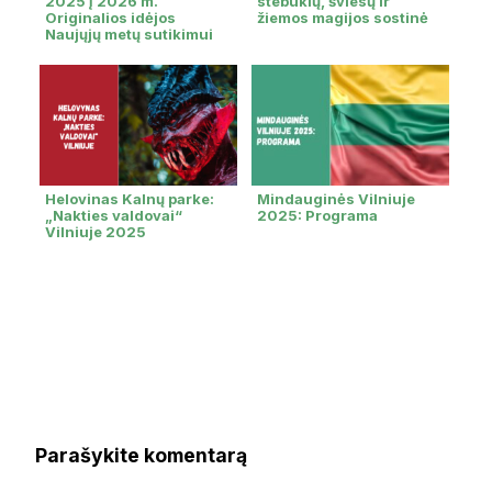
2025 į 2026 m.
stebuklų, šviesų ir
Originalios idėjos
žiemos magijos sostinė
Naujųjų metų sutikimui
Helovinas Kalnų parke:
Mindauginės Vilniuje
„Nakties valdovai“
2025: Programa
Vilniuje 2025
Parašykite komentarą