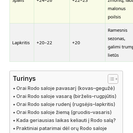
Spalis
+24–26
+22–23
žmonių, lab
malonus
poilsis
Ramesnis
sezonas,
Lapkritis
+20–22
+20
galimi trum
lietūs
Turinys
Orai Rodo saloje pavasarį (kovas–gegužė)
Orai Rodo saloje vasarą (birželis–rugpjūtis)
Orai Rodo saloje rudenį (rugsėjis–lapkritis)
Orai Rodo saloje žiemą (gruodis–vasaris)
Kada geriausias laikas keliauti į Rodo salą?
Praktiniai patarimai dėl orų Rodo saloje