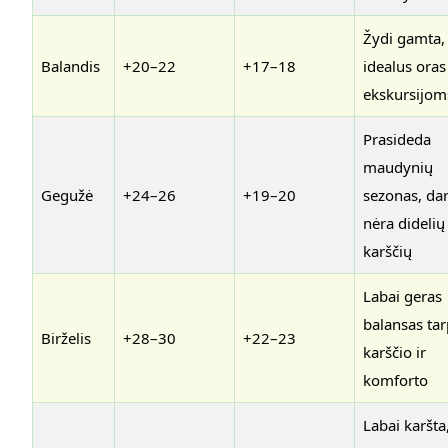
Žydi gamta,
Balandis
+20–22
+17–18
idealus oras
ekskursijom
Prasideda
maudynių
Gegužė
+24–26
+19–20
sezonas, da
nėra didelių
karščių
Labai geras
balansas tar
Birželis
+28–30
+22–23
karščio ir
komforto
Labai karšta