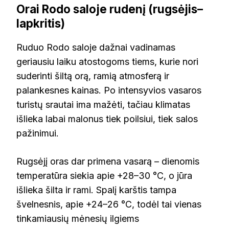
Orai Rodo saloje rudenį (rugsėjis–
lapkritis)
Ruduo Rodo saloje dažnai vadinamas
geriausiu laiku atostogoms tiems, kurie nori
suderinti šiltą orą, ramią atmosferą ir
palankesnes kainas. Po intensyvios vasaros
turistų srautai ima mažėti, tačiau klimatas
išlieka labai malonus tiek poilsiui, tiek salos
pažinimui.
Rugsėjį oras dar primena vasarą – dienomis
temperatūra siekia apie +28–30 °C, o jūra
išlieka šilta ir rami. Spalį karštis tampa
švelnesnis, apie +24–26 °C, todėl tai vienas
tinkamiausių mėnesių ilgiems