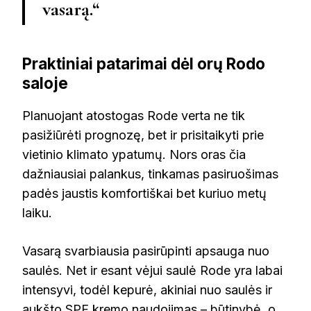
vasarą.“
Praktiniai patarimai dėl orų Rodo
saloje
Planuojant atostogas Rode verta ne tik
pasižiūrėti prognozę, bet ir prisitaikyti prie
vietinio klimato ypatumų. Nors oras čia
dažniausiai palankus, tinkamas pasiruošimas
padės jaustis komfortiškai bet kuriuo metų
laiku.
Vasarą svarbiausia pasirūpinti apsauga nuo
saulės. Net ir esant vėjui saulė Rode yra labai
intensyvi, todėl kepurė, akiniai nuo saulės ir
aukšto SPF kremo naudojimas – būtinybė, o