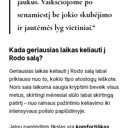
jaukus. Vaikščiojome po
senamiestį be jokio skubėjimo
ir jautėmės lyg vietiniai.“
Kada geriausias laikas keliauti į
Rodo salą?
Geriausias laikas keliauti į Rodo salą labai
priklauso nuo to, kokio tipo atostogų ieškote.
Nors sala laikoma saugia kryptimi beveik visus
metus, skirtingi mėnesiai siūlo labai skirtingą
patirtį – nuo ramaus pažintinio keliavimo iki
intensyvaus poilsio paplūdimyje.
Jeigu pagrindinis tikslas yra
komfortiškas