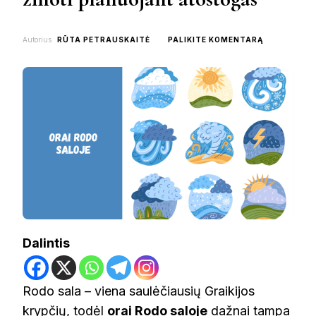
ON
Autorius
RŪTA PETRAUSKAITĖ
PALIKITE KOMENTARĄ
ORAI
RODO
SALOJE:
KĄ
SVARBU
ŽINOTI
PLANUOJA
ATOSTOGA
Dalintis
Rodo sala – viena saulėčiausių Graikijos
krypčių, todėl
orai Rodo saloje
dažnai tampa