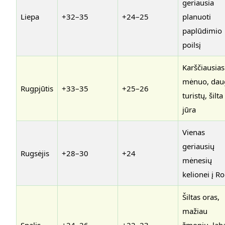
geriausia
Liepa
+32–35
+24–25
planuoti
paplūdimio
poilsį
Karščiausias
mėnuo, dau
Rugpjūtis
+33–35
+25–26
turistų, šilta
jūra
Vienas
geriausių
Rugsėjis
+28–30
+24
mėnesių
kelionei į R
Šiltas oras,
mažiau