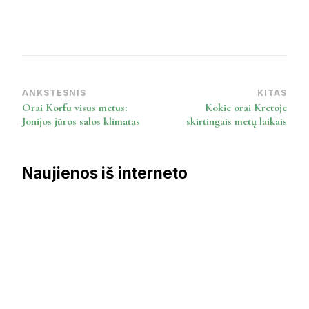
ANKSTESNIS
KITAS
Post
Orai Korfu visus metus:
Kokie orai Kretoje
Navigation
Jonijos jūros salos klimatas
skirtingais metų laikais
Naujienos iš interneto