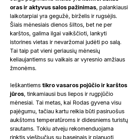
oras ir aktyvus salos pažinimas
, palankiausi
laikotarpiai yra gegužė, birželis ir rugsėjis.
Šiais mėnesiais dienos šiltos, bet ne per
karštos, galima ilgai vaikščioti, lankyti
istorines vietas ir nevaržomai judėti po salą.
Tai taip pat vieni geriausių mėnesių
keliaujantiems su vaikais ar vyresnio amžiaus
žmonėms.
Ieškantiems
tikro vasaros pojūčio ir karštos
jūros
, tinkamiausi bus liepos ir rugpjūčio
mėnesiai. Tai metas, kai Rodas gyvena visu
pajėgumu, tačiau kartu reikia būti pasiruošus
aukštoms temperatūroms ir didesniems turistų
srautams. Tokiu atveju rekomenduojama
rinktis viešbučius su baseinais ir planuoti