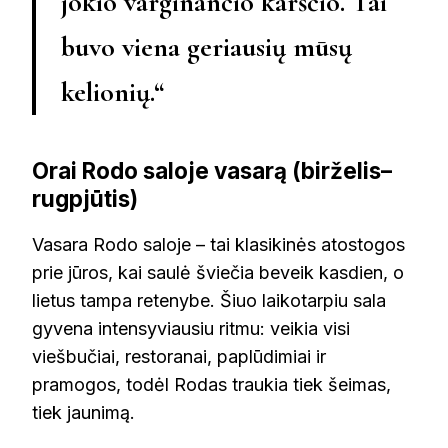
jokio varginančio karščio. Tai
buvo viena geriausių mūsų
kelionių.“
Orai Rodo saloje vasarą (birželis–
rugpjūtis)
Vasara Rodo saloje – tai klasikinės atostogos
prie jūros, kai saulė šviečia beveik kasdien, o
lietus tampa retenybe. Šiuo laikotarpiu sala
gyvena intensyviausiu ritmu: veikia visi
viešbučiai, restoranai, paplūdimiai ir
pramogos, todėl Rodas traukia tiek šeimas,
tiek jaunimą.