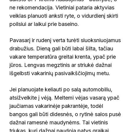
ne rekomendacija. Vietiniai pataria aktyvias
veiklas planuoti anksti ryte, o vidurdienį skirti
poilsiui ar laikui prie baseino.
Pavasarį ir rudenį verta turėti sluoksniuojamus
drabužius. Dieną gali būti labai šilta, tačiau
vakare temperatūra greitai krenta, ypač prie
jūros. Lengvas megztinis ar striukė dažnai
išgelbsti vakarinių pasivaikščiojimų metu.
Jei planuojate keliauti po salą automobiliu,
atsižvelkite į vėją. Meltemi vėjas vasarą ypač
jaučiamas vakarinėje pakrantėje, todėl
bangos gali būti didesnės, o rytinė salos pusė
dažnai ramesnė maudynėms. Tai vietinis
triukas, kurį dažnai naudoja patys graikai.