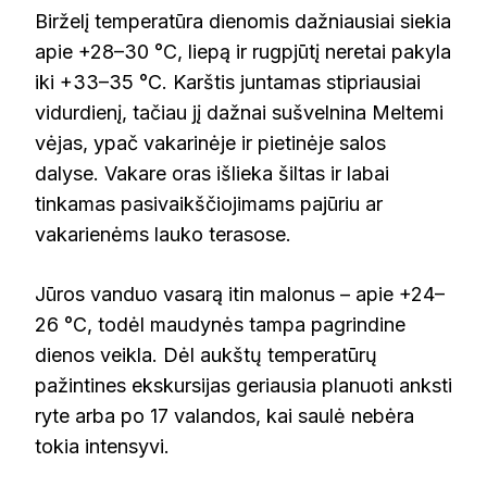
Birželį temperatūra dienomis dažniausiai siekia
apie +28–30 °C, liepą ir rugpjūtį neretai pakyla
iki +33–35 °C. Karštis juntamas stipriausiai
vidurdienį, tačiau jį dažnai sušvelnina Meltemi
vėjas, ypač vakarinėje ir pietinėje salos
dalyse. Vakare oras išlieka šiltas ir labai
tinkamas pasivaikščiojimams pajūriu ar
vakarienėms lauko terasose.
Jūros vanduo vasarą itin malonus – apie +24–
26 °C, todėl maudynės tampa pagrindine
dienos veikla. Dėl aukštų temperatūrų
pažintines ekskursijas geriausia planuoti anksti
ryte arba po 17 valandos, kai saulė nebėra
tokia intensyvi.