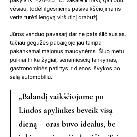
pakyla iki +24–26 °C. Vakare ir naktį gali būti
vėsiau, todėl ilgesniems pasivaikščiojimams
verta turėti lengvą viršutinį drabužį.
Jūros vanduo pavasarį dar ne pats šilčiausias,
tačiau gegužės pabaigoje jau tampa
pakankamai malonus maudynėms. Šiuo metu
puikiai tinka žygiai, senamiesčių lankymas,
gastronominės patirtys ir dienos išvykos po
salą automobiliu.
„Balandį vaikščiojome po
Lindos apylinkes beveik visą
dieną – oras buvo idealus, be