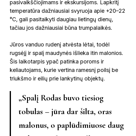
pasivaikščiojimams ir ekskursijoms. Lapkritį
temperatūra dažniausiai svyruoja apie +20–22
°C, gali pasitaikyti daugiau lietingų dienų,
tačiau jos dažniausiai būna trumpalaikės.
Jūros vanduo rudenį atvėsta lėtai, todėl
rugsėjį ir spalį maudynės išlieka itin malonios.
Šis laikotarpis ypač patinka poroms ir
keliautojams, kurie vertina ramesnį poilsį be
triukšmo ir eilių prie lankytinų objektų.
„Spalį Rodas buvo tiesiog
tobulas – jūra dar šilta, oras
malonus, o paplūdimiuose daug