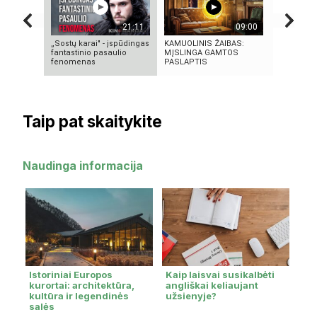
21:11
09:00
„Sostų karai" - įspūdingas
KAMUOLINIS ŽAIBAS:
KAS SUKŪ
fantastinio pasaulio
MĮSLINGA GAMTOS
INTELEKT
fenomenas
PASLAPTIS
ISTORIJA 
Taip pat skaitykite
Naudinga informacija
Istoriniai Europos
Kaip laisvai susikalbėti
kurortai: architektūra,
angliškai keliaujant
kultūra ir legendinės
užsienyje?
salės