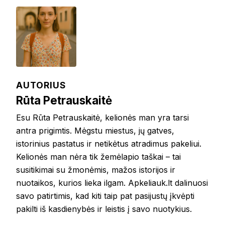
AUTORIUS
Rūta Petrauskaitė
Esu Rūta Petrauskaitė, kelionės man yra tarsi
antra prigimtis. Mėgstu miestus, jų gatves,
istorinius pastatus ir netikėtus atradimus pakeliui.
Kelionės man nėra tik žemėlapio taškai – tai
susitikimai su žmonėmis, mažos istorijos ir
nuotaikos, kurios lieka ilgam. Apkeliauk.lt dalinuosi
savo patirtimis, kad kiti taip pat pasijustų įkvėpti
pakilti iš kasdienybės ir leistis į savo nuotykius.