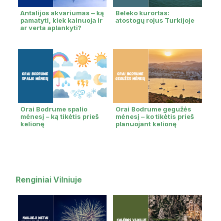
Antalijos akvariumas – ką
Beleko kurortas:
pamatyti, kiek kainuoja ir
atostogų rojus Turkijoje
ar verta aplankyti?
Orai Bodrume spalio
Orai Bodrume gegužės
mėnesį – ką tikėtis prieš
mėnesį – ko tikėtis prieš
kelionę
planuojant kelionę
Renginiai Vilniuje