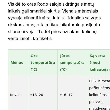
Vis dėlto oras Rodo saloje skirtingais metų
laikais gali smarkiai skirtis. Vienais mėnesiais
vyrauja alinanti kaitra, kitais – idealios sąlygos
ekskursijoms, o tam tikru laikotarpiu pasijunta
stipresni vėjai. Todėl prieš užsakant kelionę
verta žinoti, ko tikėtis.
Oro
Jūros
Ką verta
Mėnuo
temperatūra
temperatūra
žinoti
(°C)
(°C)
keliautoja
Puikus meta
pažintinėms
Kovas
+18–20
+16–17
kelionėms, 
per vėsu
maudynėm