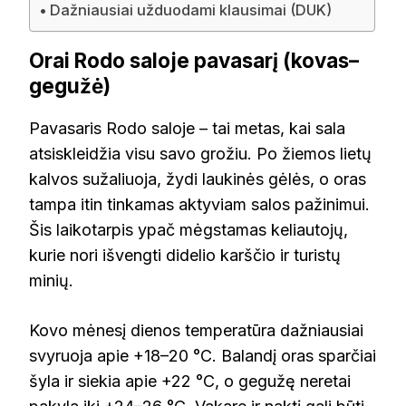
Dažniausiai užduodami klausimai (DUK)
Orai Rodo saloje pavasarį (kovas–
gegužė)
Pavasaris Rodo saloje – tai metas, kai sala
atsiskleidžia visu savo grožiu. Po žiemos lietų
kalvos sužaliuoja, žydi laukinės gėlės, o oras
tampa itin tinkamas aktyviam salos pažinimui.
Šis laikotarpis ypač mėgstamas keliautojų,
kurie nori išvengti didelio karščio ir turistų
minių.
Kovo mėnesį dienos temperatūra dažniausiai
svyruoja apie +18–20 °C. Balandį oras sparčiai
šyla ir siekia apie +22 °C, o gegužę neretai