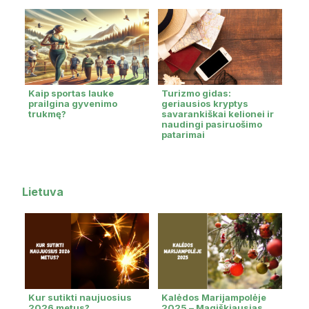
Kaip sportas lauke
Turizmo gidas:
prailgina gyvenimo
geriausios kryptys
trukmę?
savarankiškai kelionei ir
naudingi pasiruošimo
patarimai
Lietuva
Kur sutikti naujuosius
Kalėdos Marijampolėje
2026 metus?
2025 – Magiškiausias