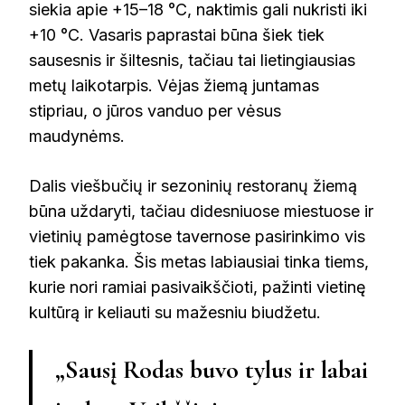
siekia apie +15–18 °C, naktimis gali nukristi iki
+10 °C. Vasaris paprastai būna šiek tiek
sausesnis ir šiltesnis, tačiau tai lietingiausias
metų laikotarpis. Vėjas žiemą juntamas
stipriau, o jūros vanduo per vėsus
maudynėms.
Dalis viešbučių ir sezoninių restoranų žiemą
būna uždaryti, tačiau didesniuose miestuose ir
vietinių pamėgtose tavernose pasirinkimo vis
tiek pakanka. Šis metas labiausiai tinka tiems,
kurie nori ramiai pasivaikščioti, pažinti vietinę
kultūrą ir keliauti su mažesniu biudžetu.
„Sausį Rodas buvo tylus ir labai