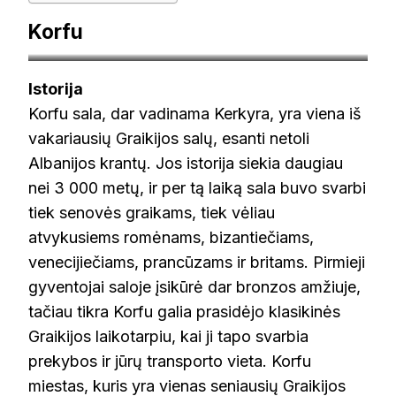
Korfu
pasirinksparnus.lt
Istorija
Korfu sala, dar vadinama Kerkyra, yra viena iš
vakariausių Graikijos salų, esanti netoli
Albanijos krantų. Jos istorija siekia daugiau
nei 3 000 metų, ir per tą laiką sala buvo svarbi
tiek senovės graikams, tiek vėliau
atvykusiems romėnams, bizantiečiams,
venecijiečiams, prancūzams ir britams. Pirmieji
gyventojai saloje įsikūrė dar bronzos amžiuje,
tačiau tikra Korfu galia prasidėjo klasikinės
Graikijos laikotarpiu, kai ji tapo svarbia
prekybos ir jūrų transporto vieta. Korfu
miestas, kuris yra vienas seniausių Graikijos