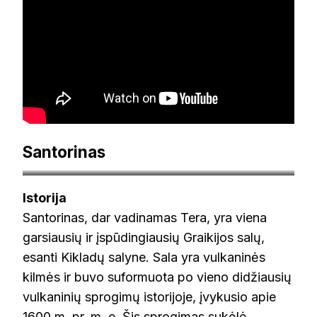
Santorinas
makalius.lt
Istorija
Santorinas, dar vadinamas Tera, yra viena
garsiausių ir įspūdingiausių Graikijos salų,
esanti Kikladų salyne. Sala yra vulkaninės
kilmės ir buvo suformuota po vieno didžiausių
vulkaninių sprogimų istorijoje, įvykusio apie
1600 m. pr. m. e. Šis sprogimas sukėlė