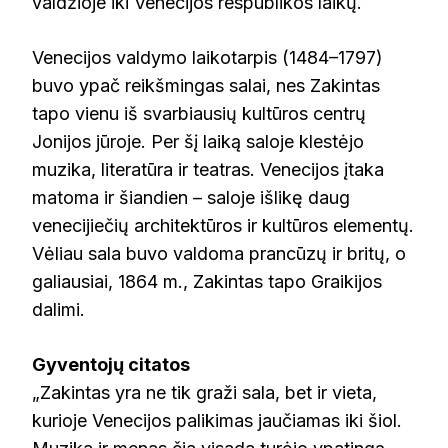
valdžioje iki Venecijos respublikos laikų.
Venecijos valdymo laikotarpis (1484–1797)
buvo ypač reikšmingas salai, nes Zakintas
tapo vienu iš svarbiausių kultūros centrų
Jonijos jūroje. Per šį laiką saloje klestėjo
muzika, literatūra ir teatras. Venecijos įtaka
matoma ir šiandien – saloje išlikę daug
venecijiečių architektūros ir kultūros elementų.
Vėliau sala buvo valdoma prancūzų ir britų, o
galiausiai, 1864 m., Zakintas tapo Graikijos
dalimi.
Gyventojų citatos
„Zakintas yra ne tik graži sala, bet ir vieta,
kurioje Venecijos palikimas jaučiamas iki šiol.