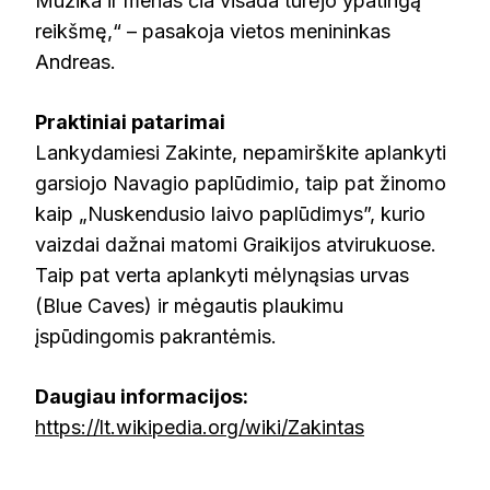
Muzika ir menas čia visada turėjo ypatingą
reikšmę,“ – pasakoja vietos menininkas
Andreas.
Praktiniai patarimai
Lankydamiesi Zakinte, nepamirškite aplankyti
garsiojo Navagio paplūdimio, taip pat žinomo
kaip „Nuskendusio laivo paplūdimys”, kurio
vaizdai dažnai matomi Graikijos atvirukuose.
Taip pat verta aplankyti mėlynąsias urvas
(Blue Caves) ir mėgautis plaukimu
įspūdingomis pakrantėmis.
Daugiau informacijos:
https://lt.wikipedia.org/wiki/Zakintas