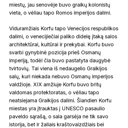
miestų, jau senovėje buvo graikų kolonistų
vieta, o vėliau tapo Romos imperijos dalimi.
Viduramžiais Korfu tapo Venecijos respublikos
dalimi, o venecijiečiai paliko didelę įtaką salos
architektūrai, kultūrai ir prekybai. Korfu buvo
svarbi gynybinė pozicija prieš Osmanų
imperiją, todėl čia buvo pastatyta daugybė
tvirtovių. Tai viena iš nedaugelio Graikijos
salų, kuri niekada nebuvo Osmanų imperijos
valdžioje. XIX amžiuje Korfu buvo britų
valdomas protektoratas, o vėliau tapo
neatsiejama Graikijos dalimi. Šiandien Korfu
miestas yra įtrauktas į UNESCO pasaulio
paveldo sąrašą, o sala garsėja ne tik savo
istorija, bet ir žaliais kraštovaizdžiais bei