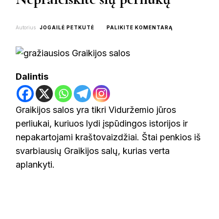
ON
Autorius
JOGAILĖ PETKUTĖ
PALIKITE KOMENTARĄ
TOP
5
GRAIKIJOS
SALOS:
NEPRALEISKITE
Dalintis
ŠIŲ
PERLIUKŲ
Graikijos salos yra tikri Viduržemio jūros
perliukai, kuriuos lydi įspūdingos istorijos ir
nepakartojami kraštovaizdžiai. Štai penkios iš
svarbiausių Graikijos salų, kurias verta
aplankyti.