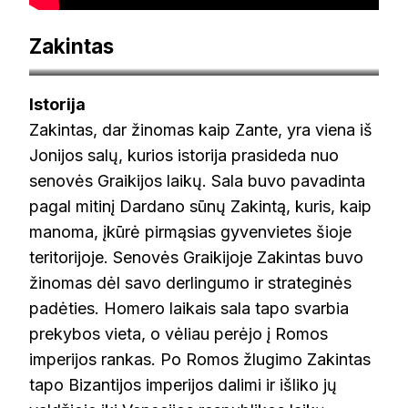
Zakintas
skrendu.lt
Istorija
Zakintas, dar žinomas kaip Zante, yra viena iš
Jonijos salų, kurios istorija prasideda nuo
senovės Graikijos laikų. Sala buvo pavadinta
pagal mitinį Dardano sūnų Zakintą, kuris, kaip
manoma, įkūrė pirmąsias gyvenvietes šioje
teritorijoje. Senovės Graikijoje Zakintas buvo
žinomas dėl savo derlingumo ir strateginės
padėties. Homero laikais sala tapo svarbia
prekybos vieta, o vėliau perėjo į Romos
imperijos rankas. Po Romos žlugimo Zakintas
tapo Bizantijos imperijos dalimi ir išliko jų