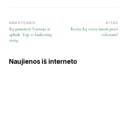
ANKSTESNIS
KITAS
Post
Ką pamatyti Varnoje ir
Kreta: ką verta žinoti prieš
Navigation
aplink: Top 11 lankytinų
vykstant?
vietų
Naujienos iš interneto