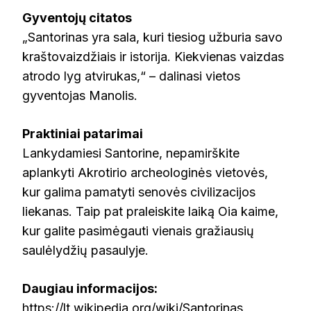
Gyventojų citatos
„Santorinas yra sala, kuri tiesiog užburia savo
kraštovaizdžiais ir istorija. Kiekvienas vaizdas
atrodo lyg atvirukas,“ – dalinasi vietos
gyventojas Manolis.
Praktiniai patarimai
Lankydamiesi Santorine, nepamirškite
aplankyti Akrotirio archeologinės vietovės,
kur galima pamatyti senovės civilizacijos
liekanas. Taip pat praleiskite laiką Oia kaime,
kur galite pasimėgauti vienais gražiausių
saulėlydžių pasaulyje.
Daugiau informacijos:
https://lt.wikipedia.org/wiki/Santorinas