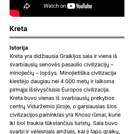
Kreta
keliauksuideja.lt
Istorija
Kreta yra didžiausia Graikijos sala ir viena iš
svarbiausių senovės pasaulio civilizacijų –
minojiečių – lopšys. Minojietiška civilizacija
klestėjo daugiau nei 4 000 metų ir laikoma
pirmąja išsivysčiusia Europos civilizacija.
Kreta buvo vienas iš svarbiausių prekybos
centrų Viduržemio jūroje, o garsiausias šios
civilizacijos paminklas yra Knoso rūmai, kurie
iki šiol traukia tūkstančius turistų. Sala buvo
svarbi ir vėlesniais amžiais, kai ji tapo graikų,