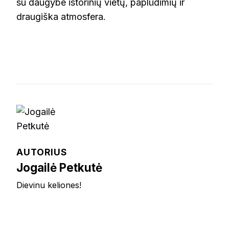
su daugybe istorinių vietų, paplūdimių ir
draugiška atmosfera.
AUTORIUS
Jogailė Petkutė
Dievinu keliones!