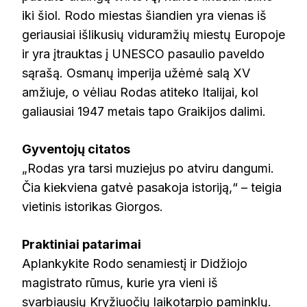
iki šiol. Rodo miestas šiandien yra vienas iš
geriausiai išlikusių viduramžių miestų Europoje
ir yra įtrauktas į UNESCO pasaulio paveldo
sąrašą. Osmanų imperija užėmė salą XV
amžiuje, o vėliau Rodas atiteko Italijai, kol
galiausiai 1947 metais tapo Graikijos dalimi.
Gyventojų citatos
„Rodas yra tarsi muziejus po atviru dangumi.
Čia kiekviena gatvė pasakoja istoriją,“ – teigia
vietinis istorikas Giorgos.
Praktiniai patarimai
Aplankykite Rodo senamiestį ir Didžiojo
magistrato rūmus, kurie yra vieni iš
svarbiausių Kryžiuočių laikotarpio paminklų.