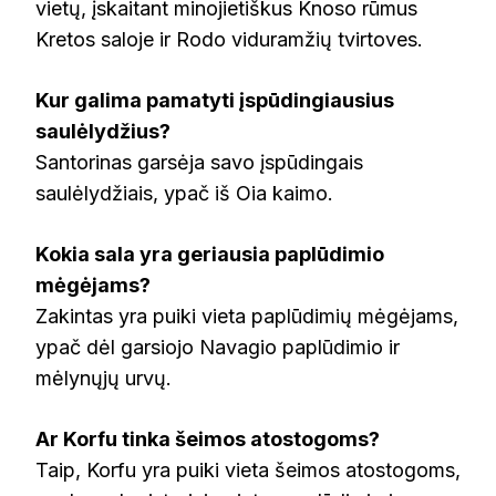
vietų, įskaitant minojietiškus Knoso rūmus
Kretos saloje ir Rodo viduramžių tvirtoves.
Kur galima pamatyti įspūdingiausius
saulėlydžius?
Santorinas garsėja savo įspūdingais
saulėlydžiais, ypač iš Oia kaimo.
Kokia sala yra geriausia paplūdimio
mėgėjams?
Zakintas yra puiki vieta paplūdimių mėgėjams,
ypač dėl garsiojo Navagio paplūdimio ir
mėlynųjų urvų.
Ar Korfu tinka šeimos atostogoms?
Taip, Korfu yra puiki vieta šeimos atostogoms,