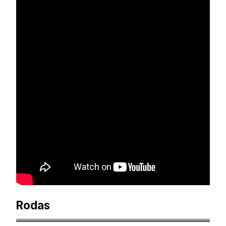
Rodas
inditravel.lt