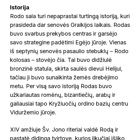
Istorija
Rodo sala turi nepaprastai turtingą istoriją, kuri
prasideda dar senovės Graikijos laikais. Rodas
buvo svarbus prekybos centras ir garsėjo
savo strategine padėtimi Egėjo jūroje. Vienas
iš septynių senovės pasaulio stebuklų – Rodo
kolosas – stovėjo čia. Tai buvo didžiulė
bronzinė statula, skirta saulės dievui Helijui,
tačiau ji buvo sunaikinta žemės drebėjimo
metu. Per visą savo istoriją Rodas buvo
užkariautas romėnų, bizantiečių, arabų ir
galiausiai tapo Kryžiuočių ordino bazių centru
Viduržemio jūroje.
XIV amžiuje Šv. Jono riteriai valdė Rodą ir
pastatė didingą tvirtovę, kurios likučiai išliko