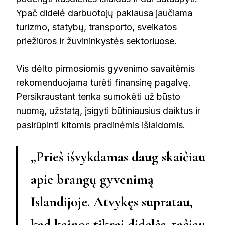
Ypač didelė darbuotojų paklausa jaučiama
turizmo, statybų, transporto, sveikatos
priežiūros ir žuvininkystės sektoriuose.
Vis dėlto pirmosiomis gyvenimo savaitėmis
rekomenduojama turėti finansinę pagalvę.
Persikraustant tenka sumokėti už būsto
nuomą, užstatą, įsigyti būtiniausius daiktus ir
pasirūpinti kitomis pradinėmis išlaidomis.
„Prieš išvykdamas daug skaičiau
apie brangų gyvenimą
Islandijoje. Atvykęs supratau,
kad kainos tikrai didelės, tačiau