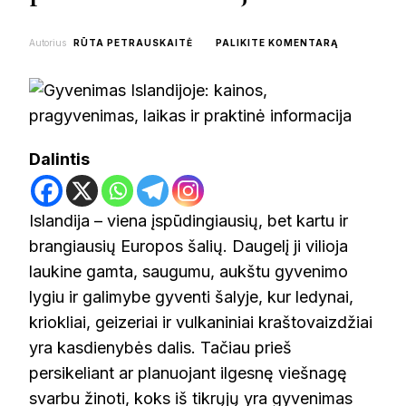
ON
Autorius
RŪTA PETRAUSKAITĖ
PALIKITE KOMENTARĄ
GYVENIMAS
ISLANDIJOJ
KAINOS,
PRAGYVENI
LAIKAS
IR
Dalintis
PRAKTINĖ
INFORMACI
Islandija – viena įspūdingiausių, bet kartu ir
brangiausių Europos šalių. Daugelį ji vilioja
laukine gamta, saugumu, aukštu gyvenimo
lygiu ir galimybe gyventi šalyje, kur ledynai,
kriokliai, geizeriai ir vulkaniniai kraštovaizdžiai
yra kasdienybės dalis. Tačiau prieš
persikeliant ar planuojant ilgesnę viešnagę
svarbu žinoti, koks iš tikrųjų yra gyvenimas