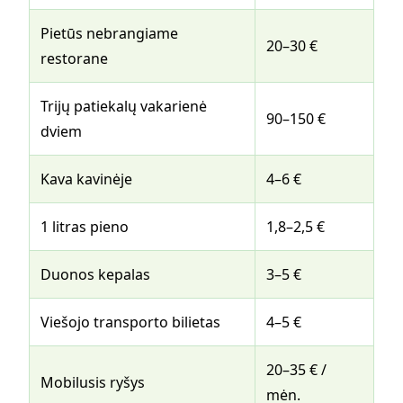
Pietūs nebrangiame
20–30 €
restorane
Trijų patiekalų vakarienė
90–150 €
dviem
Kava kavinėje
4–6 €
1 litras pieno
1,8–2,5 €
Duonos kepalas
3–5 €
Viešojo transporto bilietas
4–5 €
20–35 € /
Mobilusis ryšys
mėn.