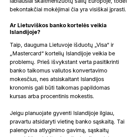
labiausiai skaitmenizuotų šalių Europoje, todėl
bekontakčiai mokėjimai čia yra visiškai įprasti.
Ar Lietuviškos banko kortelės veikia
Islandijoje?
Taip, dauguma Lietuvoje išduotų „Visa“ ir
„Mastercard“ kortelių Islandijoje veikia be
problemų. Prieš išvykstant verta pasitikrinti
banko taikomus valiutos konvertavimo
mokesčius, nes atsiskaitant Islandijos
kronomis gali būti taikomas papildomas
kursas arba procentinis mokestis.
Jeigu planuojate gyventi Islandijoje ilgiau,
pravartu atsidaryti vietinę banko sąskaitą. Tai
palengvina atlyginimo gavimą, sąskaitų