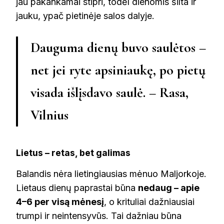
jau pakankamai stipri, todėl dienomis šilta ir
jauku, ypač pietinėje salos dalyje.
Dauguma dienų buvo saulėtos –
net jei ryte apsiniaukę, po pietų
visada išlįsdavo saulė. – Rasa,
Vilnius
Lietus – retas, bet galimas
Balandis nėra lietingiausias mėnuo Maljorkoje.
Lietaus dienų paprastai būna
nedaug – apie
4–6 per visą mėnesį
, o krituliai dažniausiai
trumpi ir neintensyvūs. Tai dažniau būna