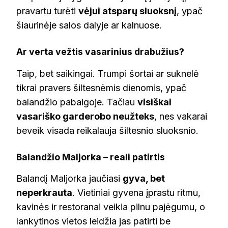
pravartu turėti
vėjui atsparų sluoksnį
, ypač
šiaurinėje salos dalyje ar kalnuose.
Ar verta vežtis vasarinius drabužius?
Taip, bet saikingai. Trumpi šortai ar suknelė
tikrai pravers šiltesnėmis dienomis, ypač
balandžio pabaigoje. Tačiau
visiškai
vasariško garderobo neužteks
, nes vakarai
beveik visada reikalauja šiltesnio sluoksnio.
Balandžio Maljorka – reali patirtis
Balandį Maljorka jaučiasi
gyva, bet
neperkrauta
. Vietiniai gyvena įprastu ritmu,
kavinės ir restoranai veikia pilnu pajėgumu, o
lankytinos vietos leidžia jas patirti be