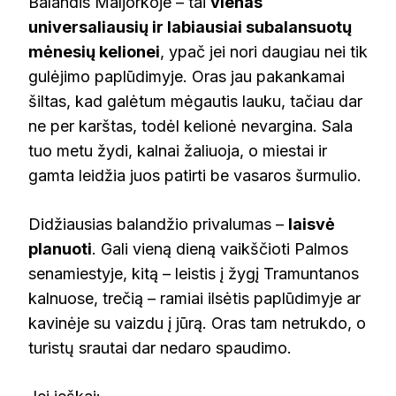
Balandis Maljorkoje – tai
vienas
universaliausių ir labiausiai subalansuotų
mėnesių kelionei
, ypač jei nori daugiau nei tik
gulėjimo paplūdimyje. Oras jau pakankamai
šiltas, kad galėtum mėgautis lauku, tačiau dar
ne per karštas, todėl kelionė nevargina. Sala
tuo metu žydi, kalnai žaliuoja, o miestai ir
gamta leidžia juos patirti be vasaros šurmulio.
Didžiausias balandžio privalumas –
laisvė
planuoti
. Gali vieną dieną vaikščioti Palmos
senamiestyje, kitą – leistis į žygį Tramuntanos
kalnuose, trečią – ramiai ilsėtis paplūdimyje ar
kavinėje su vaizdu į jūrą. Oras tam netrukdo, o
turistų srautai dar nedaro spaudimo.