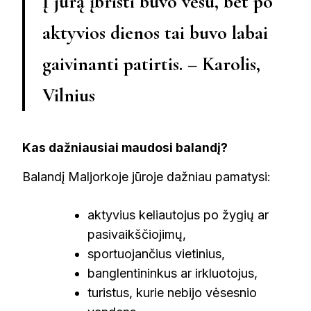
Į jūrą įbristi buvo vėsu, bet po
aktyvios dienos tai buvo labai
gaivinanti patirtis. – Karolis,
Vilnius
Kas dažniausiai maudosi balandį?
Balandį Maljorkoje jūroje dažniau pamatysi:
aktyvius keliautojus po žygių ar
pasivaikščiojimų,
sportuojančius vietinius,
banglentininkus ar irkluotojus,
turistus, kurie nebijo vėsesnio