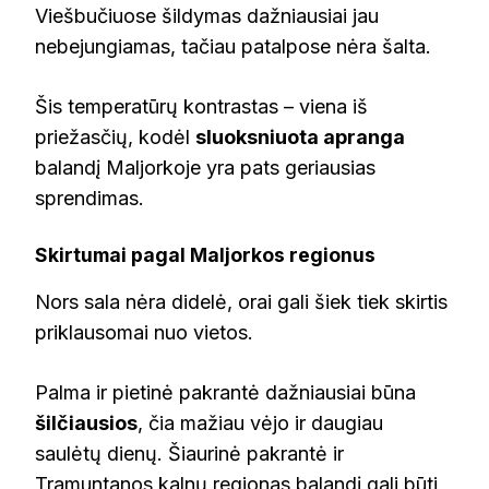
Viešbučiuose šildymas dažniausiai jau
nebejungiamas, tačiau patalpose nėra šalta.
Šis temperatūrų kontrastas – viena iš
priežasčių, kodėl
sluoksniuota apranga
balandį Maljorkoje yra pats geriausias
sprendimas.
Skirtumai pagal Maljorkos regionus
Nors sala nėra didelė, orai gali šiek tiek skirtis
priklausomai nuo vietos.
Palma ir pietinė pakrantė dažniausiai būna
šilčiausios
, čia mažiau vėjo ir daugiau
saulėtų dienų. Šiaurinė pakrantė ir
Tramuntanos kalnų regionas balandį gali būti