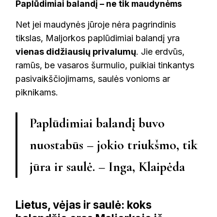
Paplūdimiai balandį – ne tik maudynėms
Net jei maudynės jūroje nėra pagrindinis
tikslas, Maljorkos paplūdimiai balandį yra
vienas didžiausių privalumų
. Jie erdvūs,
ramūs, be vasaros šurmulio, puikiai tinkantys
pasivaikščiojimams, saulės vonioms ar
piknikams.
Paplūdimiai balandį buvo
nuostabūs – jokio triukšmo, tik
jūra ir saulė. – Inga, Klaipėda
Lietus, vėjas ir saulė: koks