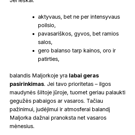
Jei ieškai:
aktyvaus, bet ne per intensyvaus
poilsio,
pavasariškos, gyvos, bet ramios
salos,
gero balanso tarp kainos, oro ir
patirties,
balandis Maljorkoje yra
labai geras
pasirinkimas
. Jei tavo prioritetas – ilgos
maudynės šiltoje jūroje, tuomet geriau palaukti
gegužės pabaigos ar vasaros. Tačiau
pažinimui, judėjimui ir atmosferai balandį
Maljorka dažnai pranoksta net vasaros
mėnesius.