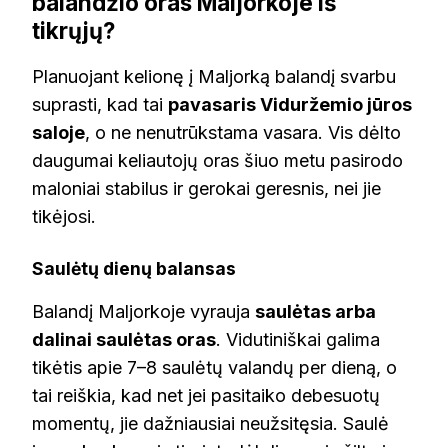
balandžio oras Maljorkoje iš
tikrųjų?
Planuojant kelionę į Maljorką balandį svarbu
suprasti, kad tai
pavasaris Viduržemio jūros
saloje
, o ne nenutrūkstama vasara. Vis dėlto
daugumai keliautojų oras šiuo metu pasirodo
maloniai stabilus ir gerokai geresnis, nei jie
tikėjosi.
Saulėtų dienų balansas
Balandį Maljorkoje vyrauja
saulėtas arba
dalinai saulėtas oras
. Vidutiniškai galima
tikėtis apie 7–8 saulėtų valandų per dieną, o
tai reiškia, kad net jei pasitaiko debesuotų
momentų, jie dažniausiai neužsitęsia. Saulė