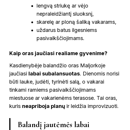
lengvą striukę ar vėjo
nepraleidžiantį sluoksnį,
skarelę ar ploną šaliką vakarams,
uždarus batus ilgesniems
pasivaikščiojimams.
Kaip oras jaučiasi realiame gyvenime?
Kasdienybėje balandžio oras Maljorkoje
jaučiasi
labai subalansuotas
. Dienomis norisi
būti lauke, judėti, tyrinėti salą, o vakarai
tinkami ramiems pasivaikščiojimams
miestuose ar vakarienėms terasose. Tai oras,
kuris
neapriboja planų
ir leidžia improvizuoti.
Balandį jautėmės labai