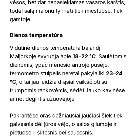
vėsos, bet dar nepasiekiamas vasaros karštis,
todėl salą malonu tyrinėti tiek miestuose, tiek
gamtoje.
Dienos temperatūra
Vidutinė dienos temperatūra balandį
Maljorkoje svyruoja apie
18–22 °C
. Saulėtomis
dienomis, ypač mėnesio antroje pusėje,
termometro stulpelis neretai pakyla iki
23–24
°C
, o tai jau leidžia drąsiai vaikščioti su
trumpomis rankovėmis, sėdėti lauko kavinėse
ar net degintis užuovėjoje.
Pakrantėse oras dažniausiai jaučiasi šiek tiek
gaivesnis dėl jūros vėjo, o salos gilumoje ir
pietuose – šiltesnis bei sausesnis.