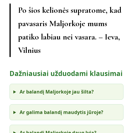
Po šios kelionės supratome, kad
pavasaris Maljorkoje mums
patiko labiau nei vasara. – Ieva,
Vilnius
Dažniausiai užduodami klausimai
Ar balandį Maljorkoje jau šilta?
Ar galima balandį maudytis jūroje?
Ar balandį Maljorkoje daug lyja?