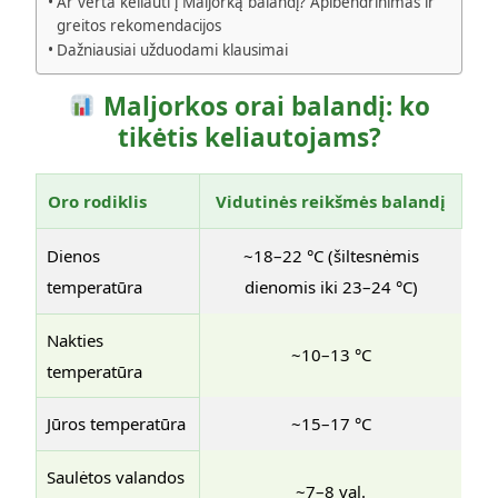
Ar verta keliauti į Maljorką balandį? Apibendrinimas ir
greitos rekomendacijos
Dažniausiai užduodami klausimai
Maljorkos orai balandį: ko
tikėtis keliautojams?
Oro rodiklis
Vidutinės reikšmės balandį
Dienos
~18–22 °C (šiltesnėmis
temperatūra
dienomis iki 23–24 °C)
Nakties
~10–13 °C
temperatūra
Jūros temperatūra
~15–17 °C
Saulėtos valandos
~7–8 val.