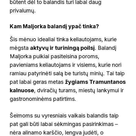
būtent dėl to balandis turi labai daug
privalumų.
Kam Maljorka balandį ypač tinka?
Šis mėnuo idealiai tinka keliautojams, kurie
mėgsta
aktyvų ir turiningą poilsį
. Balandį
Maljorka puikiai pasiteisina poroms,
pavieniams keliautojams ir visiems, kurie nori
ramiau patyrinėti salą be turistų minių. Tai taip
pat labai geras metas
žygiams Tramuntanos
kalnuose
, dviračių turams, miestų lankymui ir
gastronominėms patirtims.
Šeimoms su vyresniais vaikais balandis taip
pat gali būti labai sėkmingas pasirinkimas –
nėra alinamo karščio, lengva judėti, o