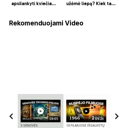
Rekomenduojami Video
08:05
09:20
5 SENOVĖS
10 FILMUOSE IŠGALVOTŲ
KAMUOLIN