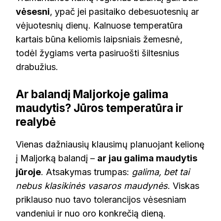
vėsesni
, ypač jei pasitaiko debesuotesnių ar
vėjuotesnių dienų. Kalnuose temperatūra
kartais būna keliomis laipsniais žemesnė,
todėl žygiams verta pasiruošti šiltesnius
drabužius.
Ar balandį Maljorkoje galima
maudytis? Jūros temperatūra ir
realybė
Vienas dažniausių klausimų planuojant kelionę
į Maljorką balandį –
ar jau galima maudytis
jūroje
. Atsakymas trumpas:
galima, bet tai
nebus klasikinės vasaros maudynės
. Viskas
priklauso nuo tavo tolerancijos vėsesniam
vandeniui ir nuo oro konkrečią dieną.