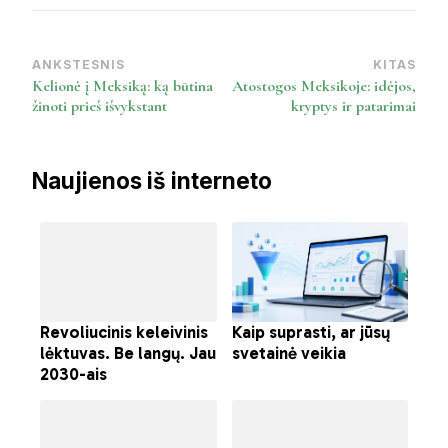
ANKSTESNIS
KITAS
Post
Kelionė į Meksiką: ką būtina
Atostogos Meksikoje: idėjos,
Navigation
žinoti prieš išvykstant
kryptys ir patarimai
Naujienos iš interneto