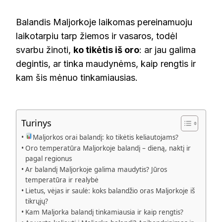
Balandis Maljorkoje laikomas pereinamuoju
laikotarpiu tarp žiemos ir vasaros, todėl
svarbu žinoti,
ko tikėtis iš oro
: ar jau galima
degintis, ar tinka maudynėms, kaip rengtis ir
kam šis mėnuo tinkamiausias.
Turinys
Maljorkos orai balandį: ko tikėtis keliautojams?
Oro temperatūra Maljorkoje balandį – dieną, naktį ir
pagal regionus
Ar balandį Maljorkoje galima maudytis? Jūros
temperatūra ir realybė
Lietus, vėjas ir saulė: koks balandžio oras Maljorkoje iš
tikrųjų?
Kam Maljorka balandį tinkamiausia ir kaip rengtis?