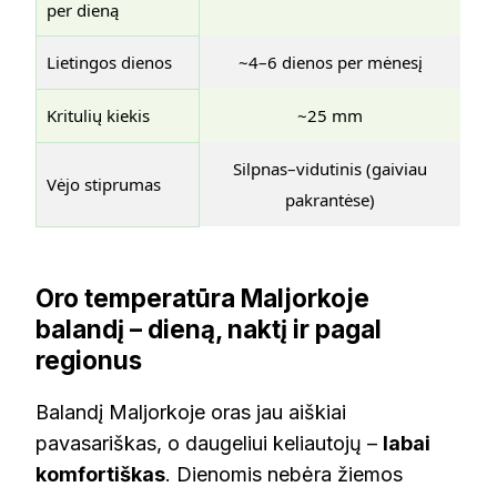
per dieną
Lietingos dienos
~4–6 dienos per mėnesį
Kritulių kiekis
~25 mm
Silpnas–vidutinis (gaiviau
Vėjo stiprumas
pakrantėse)
Oro temperatūra Maljorkoje
balandį – dieną, naktį ir pagal
regionus
Balandį Maljorkoje oras jau aiškiai
pavasariškas, o daugeliui keliautojų –
labai
komfortiškas
. Dienomis nebėra žiemos