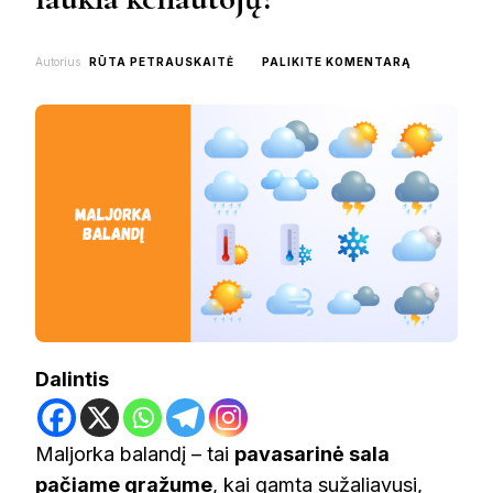
ON
Autorius
RŪTA PETRAUSKAITĖ
PALIKITE KOMENTARĄ
MALJORKA
BALANDĮ:
KOKS
ORAS
LAUKIA
KELIAUTOJ
Dalintis
Maljorka balandį – tai
pavasarinė sala
pačiame gražume
, kai gamta sužaliavusi,