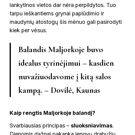
lankytinos vietos dar nėra perpildytos. Tuo
tarpu ieškantiems grynai paplūdimio ir
maudynių atostogų šis mėnuo gali pasirodyti
kiek per vėsus.
Balandis Maljorkoje buvo
idealus tyrinėjimui – kasdien
nuvažiuodavome į kitą salos
kampą. – Dovilė, Kaunas
Kaip rengtis Maljorkoje balandį?
Svarbiausias principas –
sluoksniavimas
.
Dienomis dažnai pakanka lengvų drabužių,