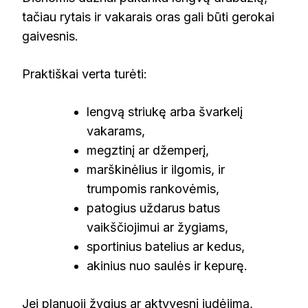
tačiau rytais ir vakarais oras gali būti gerokai
gaivesnis.
Praktiškai verta turėti:
lengvą striukę arba švarkelį
vakarams,
megztinį ar džemperį,
marškinėlius ir ilgomis, ir
trumpomis rankovėmis,
patogius uždarus batus
vaikščiojimui ar žygiams,
sportinius batelius ar kedus,
akinius nuo saulės ir kepurę.
Jei planuoji žygius ar aktyvesnį judėjimą,