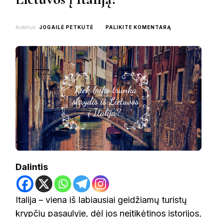
ON
Autorius
JOGAILĖ PETKUTĖ
PALIKITE KOMENTARĄ
KIEK
LAIKO
TRUNKA
SKRYDIS
IŠ
LIETUVOS
Į
ITALIJĄ?
Dalintis
Italija – viena iš labiausiai geidžiamų turistų
krypčių pasaulyje, dėl jos neįtikėtinos istorijos,