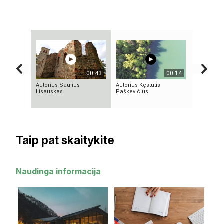
00:43
00:14
Autorius Saulius
Autorius Kęstutis
10 įsimint
Lisauskas
Paškevičius
serialų
Taip pat skaitykite
Naudinga informacija