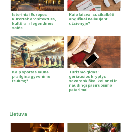
Istoriniai Europos
Kaip laisvai susikalbėti
kurortai: architektūra,
angliškai keliaujant
kultūra ir legendinės
užsienyje?
salės
Kaip sportas lauke
Turizmo gidas:
prailgina gyvenimo
geriausios kryptys
trukmę?
savarankiškai kelionei ir
naudingi pasiruošimo
patarimai
Lietuva