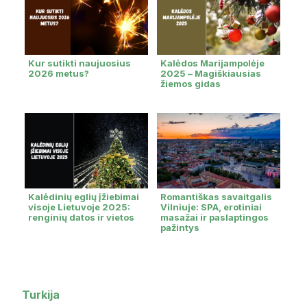
Kur sutikti naujuosius
Kalėdos Marijampolėje
2026 metus?
2025 – Magiškiausias
žiemos gidas
Kalėdinių eglių įžiebimai
Romantiškas savaitgalis
visoje Lietuvoje 2025:
Vilniuje: SPA, erotiniai
renginių datos ir vietos
masažai ir paslaptingos
pažintys
Turkija