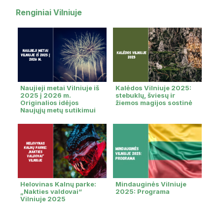
Renginiai Vilniuje
Naujieji metai Vilniuje iš
Kalėdos Vilniuje 2025:
2025 į 2026 m.
stebuklų, šviesų ir
Originalios idėjos
žiemos magijos sostinė
Naujųjų metų sutikimui
Helovinas Kalnų parke:
Mindauginės Vilniuje
„Nakties valdovai“
2025: Programa
Vilniuje 2025