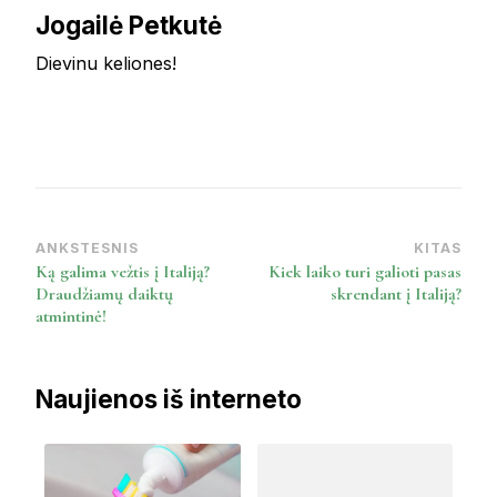
Jogailė Petkutė
Dievinu keliones!
ANKSTESNIS
KITAS
Post
Ką galima vežtis į Italiją?
Kiek laiko turi galioti pasas
Navigation
Draudžiamų daiktų
skrendant į Italiją?
atmintinė!
Naujienos iš interneto