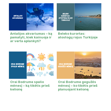
Antalijos akvariumas – ką
Beleko kurortas:
pamatyti, kiek kainuoja ir
atostogų rojus Turkijoje
ar verta aplankyti?
Orai Bodrume spalio
Orai Bodrume gegužės
mėnesį – ką tikėtis prieš
mėnesį – ko tikėtis prieš
kelionę
planuojant kelionę