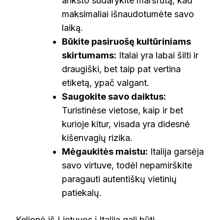
anksto sudarykite maršrutą, kad
maksimaliai išnaudotumėte savo
laiką.
Būkite pasiruošę kultūriniams
skirtumams:
Italai yra labai šilti ir
draugiški, bet taip pat vertina
etiketą, ypač valgant.
Saugokite savo daiktus:
Turistinėse vietose, kaip ir bet
kurioje kitur, visada yra didesnė
kišenvagių rizika.
Mėgaukitės maistu:
Italija garsėja
savo virtuve, todėl nepamirškite
paragauti autentiškų vietinių
patiekalų.
Kelionė iš Lietuvos į Italiją gali būti