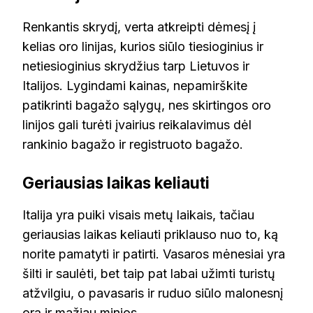
Renkantis skrydį, verta atkreipti dėmesį į
kelias oro linijas, kurios siūlo tiesioginius ir
netiesioginius skrydžius tarp Lietuvos ir
Italijos. Lygindami kainas, nepamirškite
patikrinti bagažo sąlygų, nes skirtingos oro
linijos gali turėti įvairius reikalavimus dėl
rankinio bagažo ir registruoto bagažo.
Geriausias laikas keliauti
Italija yra puiki visais metų laikais, tačiau
geriausias laikas keliauti priklauso nuo to, ką
norite pamatyti ir patirti. Vasaros mėnesiai yra
šilti ir saulėti, bet taip pat labai užimti turistų
atžvilgiu, o pavasaris ir ruduo siūlo malonesnį
orą ir mažiau minios.