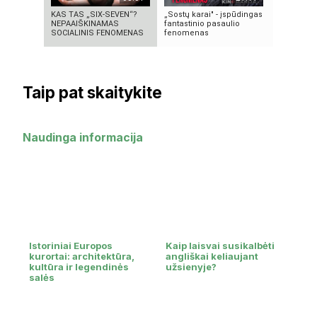
KAS TAS „SIX-SEVEN“?
„Sostų karai" - įspūdingas
5 GALINGI
NEPAAIŠKINAMAS
fantastinio pasaulio
BRANDUOL
SOCIALINIS FENOMENAS
fenomenas
SPROGIMA
Taip pat skaitykite
Naudinga informacija
Istoriniai Europos
Kaip laisvai susikalbėti
kurortai: architektūra,
angliškai keliaujant
kultūra ir legendinės
užsienyje?
salės