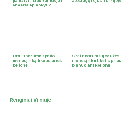
pamatyti, kiek kainuoja ir
atostogų rojus Turkijoje
ar verta aplankyti?
Orai Bodrume spalio
Orai Bodrume gegužės
mėnesį – ką tikėtis prieš
mėnesį – ko tikėtis prieš
kelionę
planuojant kelionę
Renginiai Vilniuje