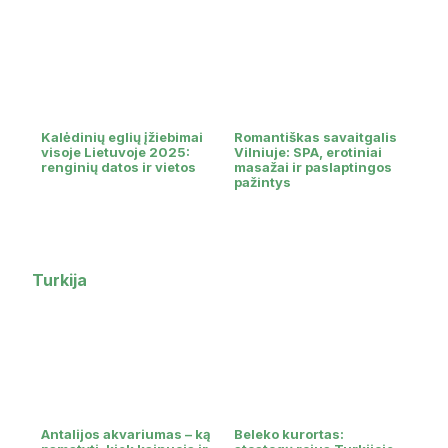
Kalėdinių eglių įžiebimai
Romantiškas savaitgalis
visoje Lietuvoje 2025:
Vilniuje: SPA, erotiniai
renginių datos ir vietos
masažai ir paslaptingos
pažintys
Turkija
Antalijos akvariumas – ką
Beleko kurortas: