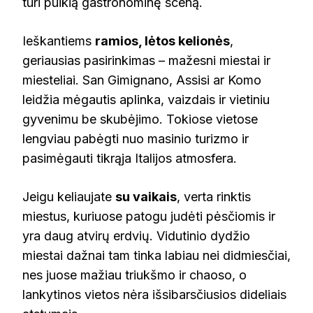
turi puikią gastronominę sceną.
Ieškantiems
ramios, lėtos kelionės
,
geriausias pasirinkimas – mažesni miestai ir
miesteliai. San Gimignano, Assisi ar Komo
leidžia mėgautis aplinka, vaizdais ir vietiniu
gyvenimu be skubėjimo. Tokiose vietose
lengviau pabėgti nuo masinio turizmo ir
pasimėgauti tikrąja Italijos atmosfera.
Jeigu keliaujate
su vaikais
, verta rinktis
miestus, kuriuose patogu judėti pėsčiomis ir
yra daug atvirų erdvių. Vidutinio dydžio
miestai dažnai tam tinka labiau nei didmiesčiai,
nes juose mažiau triukšmo ir chaoso, o
lankytinos vietos nėra išsibarsčiusios dideliais