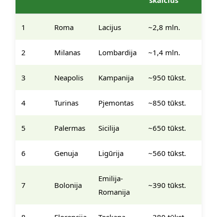
skaičius
1
Roma
Lacijus
~2,8 mln.
2
Milanas
Lombardija
~1,4 mln.
3
Neapolis
Kampanija
~950 tūkst.
4
Turinas
Pjemontas
~850 tūkst.
5
Palermas
Sicilija
~650 tūkst.
6
Genuja
Ligūrija
~560 tūkst.
Emilija-
7
Bolonija
~390 tūkst.
Romanija