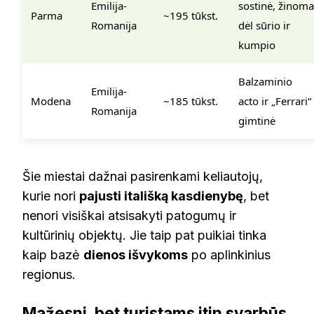
Emilija-
sostinė, žinoma
Parma
~195 tūkst.
Romanija
dėl sūrio ir
kumpio
Balzaminio
Emilija-
Modena
~185 tūkst.
acto ir „Ferrari“
Romanija
gimtinė
Šie miestai dažnai pasirenkami keliautojų,
kurie nori
pajusti itališką kasdienybę
, bet
nenori visiškai atsisakyti patogumų ir
kultūrinių objektų. Jie taip pat puikiai tinka
kaip bazė
dienos išvykoms
po aplinkinius
regionus.
Mažesni, bet turistams itin svarbūs