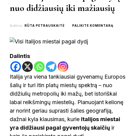
nuo didžiausių iki mažiausių
ON
Autorius
RŪTA PETRAUSKAITĖ
PALIKITE KOMENTARĄ
VISI
ITALIJOS
MIESTAI
PAGAL
DYDĮ:
Dalintis
NUO
DIDŽIAUSIŲ
IKI
MAŽIAUSIŲ
Italija yra viena tankiausiai gyvenamų Europos
šalių ir turi itin platų miestų spektrą – nuo
didžiulių metropolių iki mažų, bet istoriškai
labai reikšmingų miestelių. Planuojant kelionę
ar norint geriau suprasti šalies geografiją,
dažnai kyla klausimas, kurie
Italijos miestai
yra didžiausi pagal gyventojų skaičių
ir