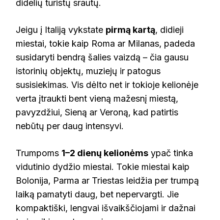
didelių turistų srautų.
Jeigu į Italiją vykstate
pirmą kartą
, didieji
miestai, tokie kaip Roma ar Milanas, padeda
susidaryti bendrą šalies vaizdą – čia gausu
istorinių objektų, muziejų ir patogus
susisiekimas. Vis dėlto net ir tokioje kelionėje
verta įtraukti bent vieną mažesnį miestą,
pavyzdžiui, Sieną ar Veroną, kad patirtis
nebūtų per daug intensyvi.
Trumpoms
1–2 dienų kelionėms
ypač tinka
vidutinio dydžio miestai. Tokie miestai kaip
Bolonija, Parma ar Triestas leidžia per trumpą
laiką pamatyti daug, bet nepervargti. Jie
kompaktiški, lengvai išvaikščiojami ir dažnai