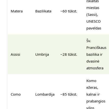
iškaltas
miestas
Matera
Bazilikata
~60 tūkst.
(Sassi),
UNESCO
paveldas
Šv.
Pranciškaus
Assisi
Umbrija
~28 tūkst.
bazilika ir
dvasinė
atmosfera
Komo
ežeras,
Como
Lombardija
~85 tūkst.
kalnai ir
prabangios
vilos