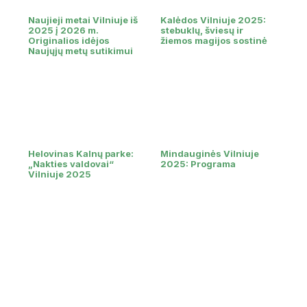
Naujieji metai Vilniuje iš
Kalėdos Vilniuje 2025:
2025 į 2026 m.
stebuklų, šviesų ir
Originalios idėjos
žiemos magijos sostinė
Naujųjų metų sutikimui
Helovinas Kalnų parke:
Mindauginės Vilniuje
„Nakties valdovai“
2025: Programa
Vilniuje 2025