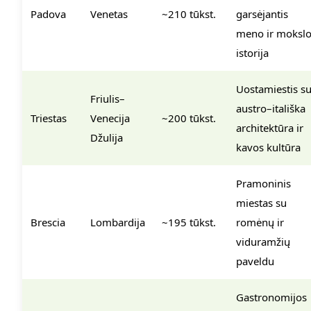
Padova
Venetas
~210 tūkst.
garsėjantis
meno ir moksl
istorija
Uostamiestis s
Friulis–
austro–itališka
Triestas
Venecija
~200 tūkst.
architektūra ir
Džulija
kavos kultūra
Pramoninis
miestas su
Brescia
Lombardija
~195 tūkst.
romėnų ir
viduramžių
paveldu
Gastronomijos