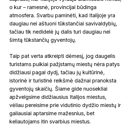
o kur – ramesnė, provincijai būdinga
atmosfera. Svarbu paminėti, kad Italijoje yra
daugiau nei aštuoni tūkstančiai savivaldybių,
tačiau tik nedidelė jų dalis turi daugiau nei
šimtą tūkstančių gyventojų.
Taip pat verta atkreipti dėmesį, jog daugelis
turistams puikiai pažįstamų miestų nėra patys
didžiausi pagal dydį, tačiau jų kultūrinė,
istorinė ir turistinė reikšmė dažnai pranoksta
gyventojų skaičių. Šiame gide nuosekliai
apžvelgsime didžiausius Italijos miestus,
vėliau pereisime prie vidutinio dydžio miestų ir
galiausiai aptarsime mažesnius, bet
keliautojams itin svarbius miestus.