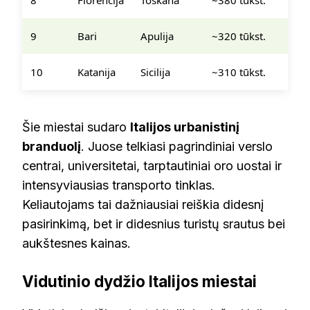
8
Florencija
Toskana
~380 tūkst.
9
Bari
Apulija
~320 tūkst.
10
Katanija
Sicilija
~310 tūkst.
Šie miestai sudaro
Italijos urbanistinį
branduolį
. Juose telkiasi pagrindiniai verslo
centrai, universitetai, tarptautiniai oro uostai ir
intensyviausias transporto tinklas.
Keliautojams tai dažniausiai reiškia didesnį
pasirinkimą, bet ir didesnius turistų srautus bei
aukštesnes kainas.
Vidutinio dydžio Italijos miestai