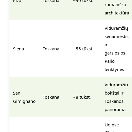
Piza
Toskana
~90 tūkst.
romaniška
architektūra
Viduramžių
senamiestis
ir
Siena
Toskana
~55 tūkst.
garsiosios
Palio
lenktynės
Viduramžių
San
bokštai ir
Toskana
~8 tūkst.
Gimignano
Toskanos
panorama
Uolose