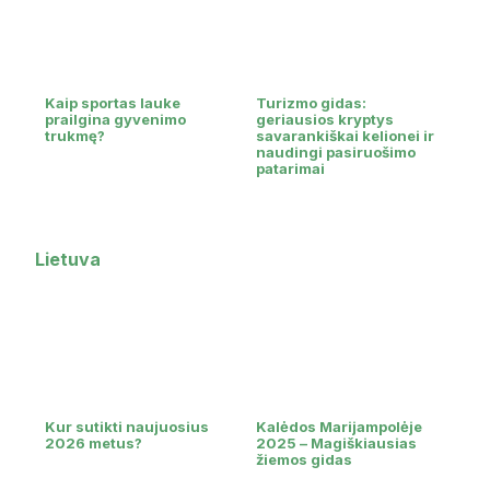
Kaip sportas lauke
Turizmo gidas:
prailgina gyvenimo
geriausios kryptys
trukmę?
savarankiškai kelionei ir
naudingi pasiruošimo
patarimai
Lietuva
Kur sutikti naujuosius
Kalėdos Marijampolėje
2026 metus?
2025 – Magiškiausias
žiemos gidas