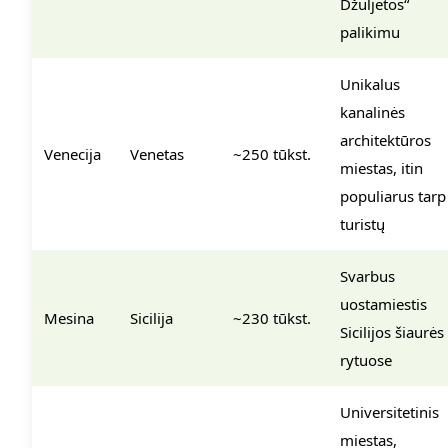
Džuljetos“
palikimu
Unikalus
kanalinės
architektūros
Venecija
Venetas
~250 tūkst.
miestas, itin
populiarus tarp
turistų
Svarbus
uostamiestis
Mesina
Sicilija
~230 tūkst.
Sicilijos šiaurės
rytuose
Universitetinis
miestas,