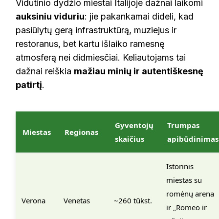
Vidutinio dydžio miestai Italijoje dažnai laikomi
auksiniu viduriu
: jie pakankamai dideli, kad
pasiūlytų gerą infrastruktūrą, muziejus ir
restoranus, bet kartu išlaiko ramesnę
atmosferą nei didmiesčiai. Keliautojams tai
dažnai reiškia
mažiau minių ir autentiškesnę
patirtį
.
Gyventojų
Trumpas
Miestas
Regionas
skaičius
apibūdinimas
Istorinis
miestas su
romėnų arena
Verona
Venetas
~260 tūkst.
ir „Romeo ir