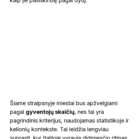
kaip jie pasiskirstę pagal dydį.
Šiame straipsnyje miestai bus apžvelgiami
pagal
gyventojų skaičių
, nes tai yra
pagrindinis kriterijus, naudojamas statistikoje ir
kelionių kontekste. Tai leidžia lengviau
suprasti, kur Italijoje vyrauja didmiesčio ritmas,