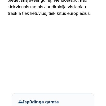
pietietišką svetingumą. Nenuostabu, kad
kiekvienais metais Juodkalnija vis labiau
traukia tiek lietuvius, tiek kitus europiečius.
⛰️
Įspūdinga gamta