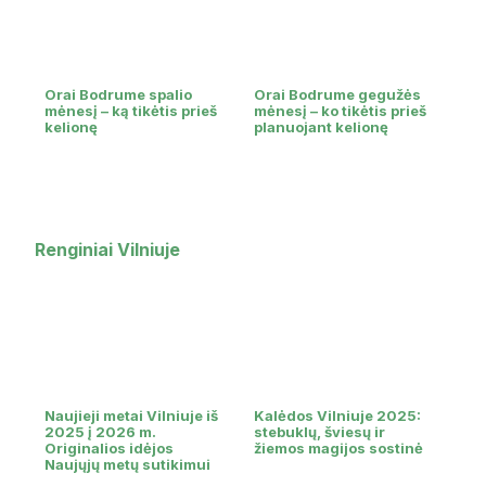
Orai Bodrume spalio
Orai Bodrume gegužės
mėnesį – ką tikėtis prieš
mėnesį – ko tikėtis prieš
kelionę
planuojant kelionę
Renginiai Vilniuje
Naujieji metai Vilniuje iš
Kalėdos Vilniuje 2025:
2025 į 2026 m.
stebuklų, šviesų ir
Originalios idėjos
žiemos magijos sostinė
Naujųjų metų sutikimui