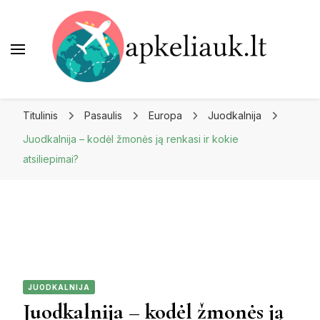
Apkeliauk.lt
Titulinis
Pasaulis
Europa
Juodkalnija
Juodkalnija – kodėl žmonės ją renkasi ir kokie
atsiliepimai?
JUODKALNIJA
Juodkalnija – kodėl žmonės ją