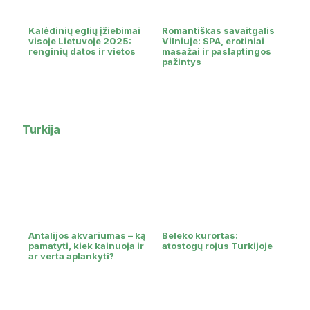
Kalėdinių eglių įžiebimai
Romantiškas savaitgalis
visoje Lietuvoje 2025:
Vilniuje: SPA, erotiniai
renginių datos ir vietos
masažai ir paslaptingos
pažintys
Turkija
Antalijos akvariumas – ką
Beleko kurortas:
pamatyti, kiek kainuoja ir
atostogų rojus Turkijoje
ar verta aplankyti?