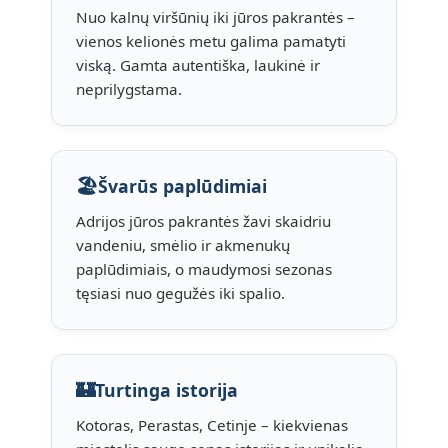
Nuo kalnų viršūnių iki jūros pakrantės –
vienos kelionės metu galima pamatyti
viską. Gamta autentiška, laukinė ir
neprilygstama.
🏖️
Švarūs paplūdimiai
Adrijos jūros pakrantės žavi skaidriu
vandeniu, smėlio ir akmenukų
paplūdimiais, o maudymosi sezonas
tęsiasi nuo gegužės iki spalio.
🏰
Turtinga istorija
Kotoras, Perastas, Cetinje – kiekvienas