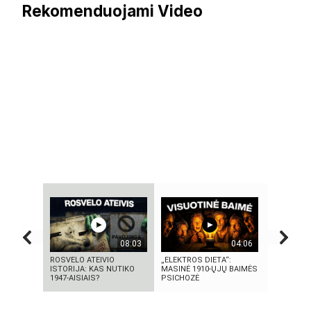
Rekomenduojami Video
08:03
04:06
ROSVELO ATEIVIO
„ELEKTROS DIETA“:
KAS TAS „
ISTORIJA: KAS NUTIKO
MASINĖ 1910-ŲJŲ BAIMĖS
NEPAAIŠK
1947-AISIAIS?
PSICHOZĖ
SOCIALIN