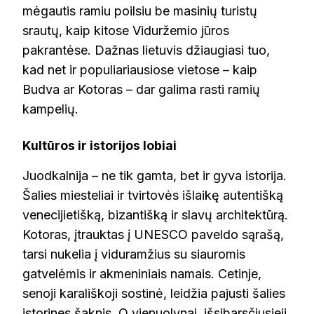
mėgautis ramiu poilsiu be masinių turistų
srautų, kaip kitose Viduržemio jūros
pakrantėse. Dažnas lietuvis džiaugiasi tuo,
kad net ir populiariausiose vietose – kaip
Budva ar Kotoras – dar galima rasti ramių
kampelių.
Kultūros ir istorijos lobiai
Juodkalnija – ne tik gamta, bet ir gyva istorija.
Šalies miesteliai ir tvirtovės išlaikę autentišką
venecijietišką, bizantišką ir slavų architektūrą.
Kotoras, įtrauktas į UNESCO paveldo sąrašą,
tarsi nukelia į viduramžius su siauromis
gatvelėmis ir akmeniniais namais. Cetinje,
senoji karališkoji sostinė, leidžia pajusti šalies
istorines šaknis. O vienuolynai, išsibarsčiusieji