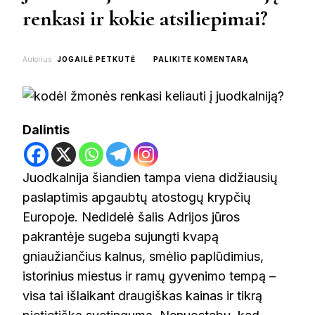
renkasi ir kokie atsiliepimai?
ON
Autorius
JOGAILĖ PETKUTĖ
PALIKITE KOMENTARĄ
JUODKALNIJA
–
KODĖL
ŽMONĖS
JĄ
Dalintis
RENKASI
IR
KOKIE
ATSILIEPIMAI?
Juodkalnija šiandien tampa viena didžiausių
paslaptimis apgaubtų atostogų krypčių
Europoje. Nedidelė šalis Adrijos jūros
pakrantėje sugeba sujungti kvapą
gniaužiančius kalnus, smėlio paplūdimius,
istorinius miestus ir ramų gyvenimo tempą –
visa tai išlaikant draugiškas kainas ir tikrą