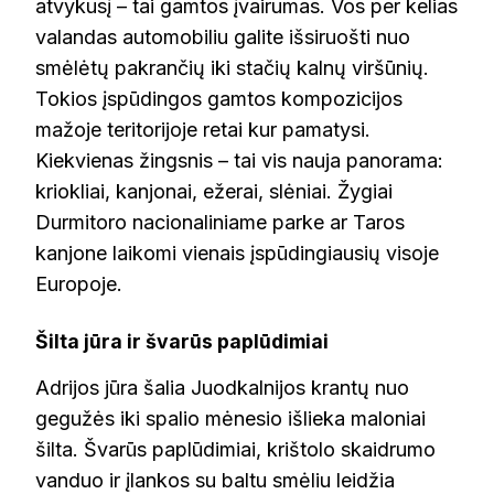
atvykusį – tai gamtos įvairumas. Vos per kelias
valandas automobiliu galite išsiruošti nuo
smėlėtų pakrančių iki stačių kalnų viršūnių.
Tokios įspūdingos gamtos kompozicijos
mažoje teritorijoje retai kur pamatysi.
Kiekvienas žingsnis – tai vis nauja panorama:
kriokliai, kanjonai, ežerai, slėniai. Žygiai
Durmitoro nacionaliniame parke ar Taros
kanjone laikomi vienais įspūdingiausių visoje
Europoje.
Šilta jūra ir švarūs paplūdimiai
Adrijos jūra šalia Juodkalnijos krantų nuo
gegužės iki spalio mėnesio išlieka maloniai
šilta. Švarūs paplūdimiai, krištolo skaidrumo
vanduo ir įlankos su baltu smėliu leidžia