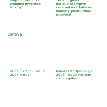
Kaip sportas lauke
Turizmo gidas:
prailgina gyvenimo
geriausios kryptys
trukmę?
savarankiškai kelionei ir
naudingi pasiruošimo
patarimai
Lietuva
Kur sutikti naujuosius
Kalėdos Marijampolėje
2026 metus?
2025 – Magiškiausias
žiemos gidas