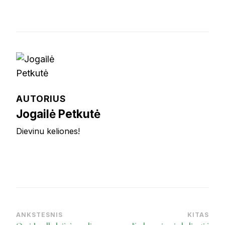
AUTORIUS
Jogailė Petkutė
Dievinu keliones!
ANKSTESNIS
KITAS
Post