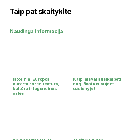
Taip pat skaitykite
Naudinga informacija
Istoriniai Europos
Kaip laisvai susikalbėti
kurortai: architektūra,
angliškai keliaujant
kultūra ir legendinės
užsienyje?
salės