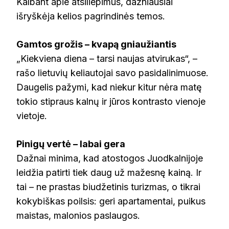
Kalbant apie atsiliepimus, dažniausiai
išryškėja kelios pagrindinės temos.
Gamtos grožis – kvapą gniaužiantis
„Kiekviena diena – tarsi naujas atvirukas“, –
rašo lietuvių keliautojai savo pasidalinimuose.
Daugelis pažymi, kad niekur kitur nėra matę
tokio stipraus kalnų ir jūros kontrasto vienoje
vietoje.
Pinigų vertė – labai gera
Dažnai minima, kad atostogos Juodkalnijoje
leidžia patirti tiek daug už mažesnę kainą. Ir
tai – ne prastas biudžetinis turizmas, o tikrai
kokybiškas poilsis: geri apartamentai, puikus
maistas, malonios paslaugos.