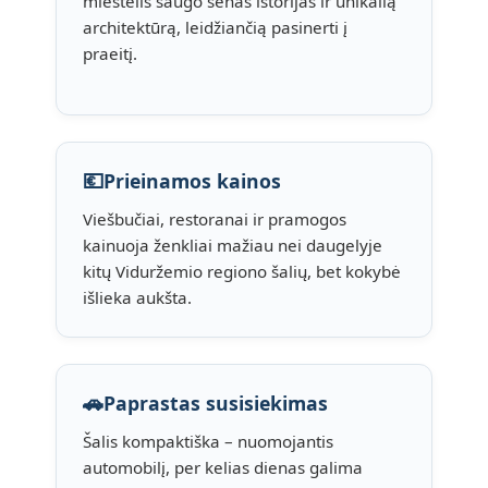
miestelis saugo senas istorijas ir unikalią
architektūrą, leidžiančią pasinerti į
praeitį.
💶
Prieinamos kainos
Viešbučiai, restoranai ir pramogos
kainuoja ženkliai mažiau nei daugelyje
kitų Viduržemio regiono šalių, bet kokybė
išlieka aukšta.
🚗
Paprastas susisiekimas
Šalis kompaktiška – nuomojantis
automobilį, per kelias dienas galima