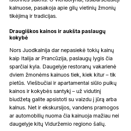
kalnuose, pasakoja apie gilų vietinių žmonių
tikėjimą ir tradicijas.
Draugiškos kainos ir aukšta paslaugų
kokybė
Nors Juodkalnija dar nepasiekė tokių kainų
kaip Italija ar Prancūzija, paslaugų lygis čia
sparčiai kyla. Daugelyje restoranų vakarienė
dviem žmonėms kainuos tiek, kiek kitur – tik
pietūs. Viešbučiai ir apartamentai siūlo puikų
kainos ir kokybės santykį – už vidutinį
biudžetą galite apsistoti su vaizdu į jūrą arba
kalnus. Net ir ekskursijos, vandens pramogos
ar automobilių nuoma čia kainuoja mažiau nei
daugelyje kitų Viduržemio regiono šalių.