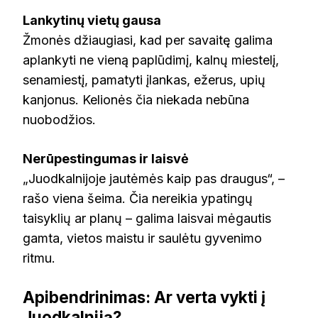
Lankytinų vietų gausa
Žmonės džiaugiasi, kad per savaitę galima
aplankyti ne vieną paplūdimį, kalnų miestelį,
senamiestį, pamatyti įlankas, ežerus, upių
kanjonus. Kelionės čia niekada nebūna
nuobodžios.
Nerūpestingumas ir laisvė
„Juodkalnijoje jautėmės kaip pas draugus“, –
rašo viena šeima. Čia nereikia ypatingų
taisyklių ar planų – galima laisvai mėgautis
gamta, vietos maistu ir saulėtu gyvenimo
ritmu.
Apibendrinimas: Ar verta vykti į
Juodkalniją?