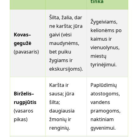
tinka
Šilta, žalia, dar
Žygeiviams,
ne karšta; jūra
kelionėms po
Kovas–
gaivi (vėsi
kaimus ir
gegužė
maudynėms,
vienuolynus,
(pavasaris)
bet puiku
miestų
žygiams ir
tyrinėjimui.
ekskursijoms).
Karšta ir
Paplūdimių
Birželis–
sausa; jūra
atostogoms,
rugpjūtis
šilta;
vandens
(vasaros
daugiausia
pramogoms,
pikas)
žmonių ir
naktiniam
renginių.
gyvenimui.