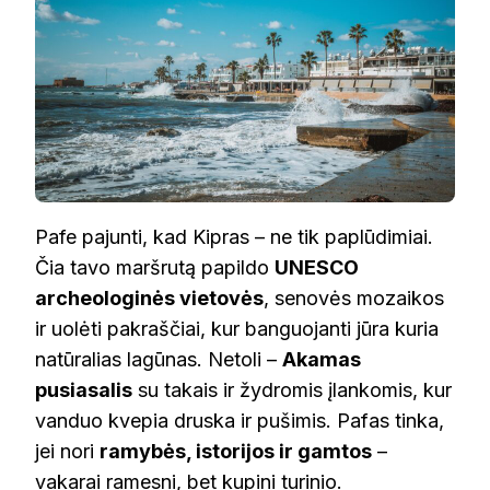
Pafe pajunti, kad Kipras – ne tik paplūdimiai.
Čia tavo maršrutą papildo
UNESCO
archeologinės vietovės
, senovės mozaikos
ir uolėti pakraščiai, kur banguojanti jūra kuria
natūralias lagūnas. Netoli –
Akamas
pusiasalis
su takais ir žydromis įlankomis, kur
vanduo kvepia druska ir pušimis. Pafas tinka,
jei nori
ramybės, istorijos ir gamtos
–
vakarai ramesni, bet kupini turinio.