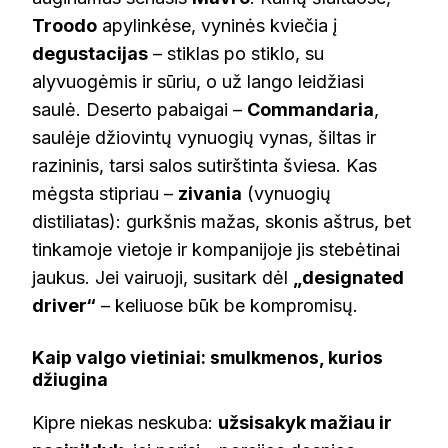
Troodo
apylinkėse, vyninės kviečia į
degustacijas
– stiklas po stiklo, su
alyvuogėmis ir sūriu, o už lango leidžiasi
saulė. Deserto pabaigai –
Commandaria
,
saulėje džiovintų vynuogių vynas, šiltas ir
razininis, tarsi salos sutirštinta šviesa. Kas
mėgsta stipriau –
zivania
(vynuogių
distiliatas): gurkšnis mažas, skonis aštrus, bet
tinkamoje vietoje ir kompanijoje jis stebėtinai
jaukus. Jei vairuoji, susitark dėl
„designated
driver“
– keliuose būk be kompromisų.
Kaip valgo vietiniai: smulkmenos, kurios
džiugina
Kipre niekas neskuba:
užsisakyk mažiau ir