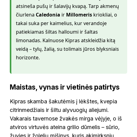
atsineša pušų ir šalavijų kvapą. Tarp akmenų
čiurlena
Caledonia
ir
Millomeris
kriokliai, o
takai suka per kaimelius, kur verandoje
patiekiamas šiltas halloumi ir šaltas
limonadas. Kalnuose Kipras atskleidžia kitą
veidą – tylų, žalią, su tolimais jūros blyksniais
horizonte.
Maistas, vynas ir vietinės patirtys
Kipras skamba šakutėmis į lėkštes, kvepia
citrinmedžiais ir šiltu alyvuogių aliejumi.
Vakarais tavernose žvakės mirga vėjyje, o iš
atviros virtuvės ateina grilio dūmelis – sūrio,
žuvies ir žolelių mišinys, kuris akimirksniu