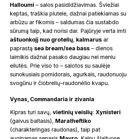
Halloumi
– salos pasididžiavimas. Šviežiai
keptas, traškia plutele, dažnai patiekiamas su
arbūzu ar fikomis – saldumas čia sustabdo
sūrumą taip, kad norisi dar. Pajūryje verta imti
aštuonkojį nuo grotelių
,
kalmarus
ar
paprastą
sea bream/sea bass
– dienos
laimikis dažnai pasako daugiau nei meniu
eilutės. Prie viso to – salotos su saulėje
sunokusiais pomidorais, agurkais, raudonuoju
svogūnu ir čiobrelių–raudonėlio kvapu.
Vynas, Commandaria ir zivania
Kipras turi savų,
vietinių veislių
:
Xynisteri
(gaivus baltasis),
Maratheftiko
(charakteringas raudonas), taip pat
auginamas senasis
Mavro
. Kalnų šlaituose,