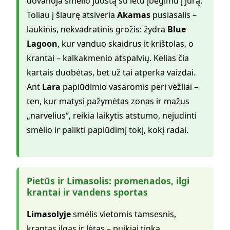
dovanoja smėlio juostą su lėtu įbėgimu į jūrą.
Toliau į šiaurę atsiveria
Akamas
pusiasalis –
laukinis, nekvadratinis grožis: žydra
Blue
Lagoon
, kur vanduo skaidrus it krištolas, o
krantai – kalkakmenio atspalvių. Kelias čia
kartais duobėtas, bet už tai atperka vaizdai.
Ant
Lara
paplūdimio vasaromis peri vėžliai –
ten, kur matysi pažymėtas zonas ir mažus
„narvelius“, reikia laikytis atstumo, nejudinti
smėlio ir palikti paplūdimį tokį, kokį radai.
Pietūs ir Limasolis: promenados, ilgi
krantai ir vandens sportas
Limasolyje
smėlis vietomis tamsesnis,
krantas ilgas ir lėtas – puikiai tinka