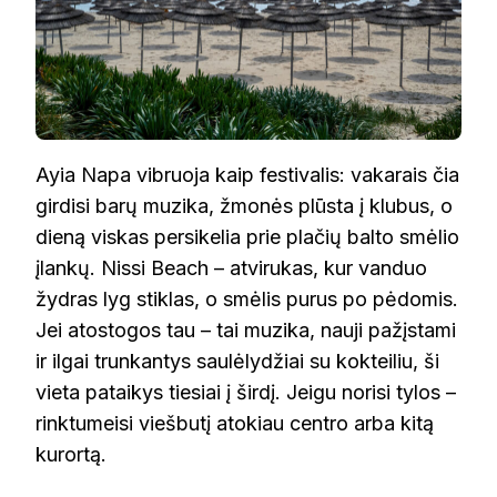
Ayia Napa vibruoja kaip festivalis: vakarais čia
girdisi barų muzika, žmonės plūsta į klubus, o
dieną viskas persikelia prie plačių balto smėlio
įlankų. Nissi Beach – atvirukas, kur vanduo
žydras lyg stiklas, o smėlis purus po pėdomis.
Jei atostogos tau – tai muzika, nauji pažįstami
ir ilgai trunkantys saulėlydžiai su kokteiliu, ši
vieta pataikys tiesiai į širdį. Jeigu norisi tylos –
rinktumeisi viešbutį atokiau centro arba kitą
kurortą.