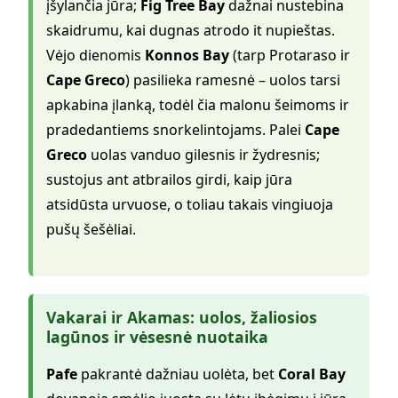
įšylančia jūra;
Fig Tree Bay
dažnai nustebina
skaidrumu, kai dugnas atrodo it nupieštas.
Vėjo dienomis
Konnos Bay
(tarp Protaraso ir
Cape Greco
) pasilieka ramesnė – uolos tarsi
apkabina įlanką, todėl čia malonu šeimoms ir
pradedantiems snorkelintojams. Palei
Cape
Greco
uolas vanduo gilesnis ir žydresnis;
sustojus ant atbrailos girdi, kaip jūra
atsidūsta urvuose, o toliau takais vingiuoja
pušų šešėliai.
Vakarai ir Akamas: uolos, žaliosios
lagūnos ir vėsesnė nuotaika
Pafe
pakrantė dažniau uolėta, bet
Coral Bay