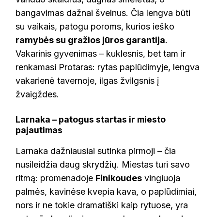
bangavimas dažnai švelnus. Čia lengva būti
su vaikais, patogu poroms, kurios ieško
ramybės su gražios jūros garantija
.
Vakarinis gyvenimas – kuklesnis, bet tam ir
renkamasi Protaras: rytas paplūdimyje, lengva
vakarienė tavernoje, ilgas žvilgsnis į
žvaigždes.
Larnaka – patogus startas ir miesto
pajautimas
Larnaka dažniausiai sutinka pirmoji – čia
nusileidžia daug skrydžių. Miestas turi savo
ritmą: promenadoje
Finikoudes
vingiuoja
palmės, kavinėse kvepia kava, o paplūdimiai,
nors ir ne tokie dramatiški kaip rytuose, yra