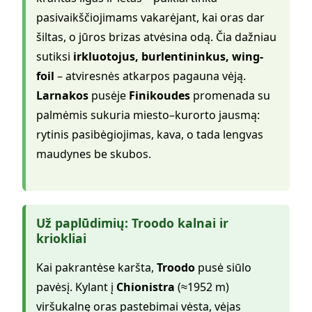
pasivaikščiojimams vakarėjant, kai oras dar
šiltas, o jūros brizas atvėsina odą. Čia dažniau
sutiksi
irkluotojus, burlentininkus, wing-
foil
– atviresnės atkarpos pagauna vėją.
Larnakos
pusėje
Finikoudes
promenada su
palmėmis sukuria miesto–kurorto jausmą:
rytinis pasibėgiojimas, kava, o tada lengvas
maudynes be skubos.
Už paplūdimių: Troodo kalnai ir
kriokliai
Kai pakrantėse karšta,
Troodo
pusė siūlo
pavėsį. Kylant į
Chionistra
(≈1952 m)
viršukalnę oras pastebimai vėsta, vėjas