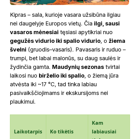
Kipras – sala, kurioje vasara užsibūna ilgiau
nei daugelyje Europos vietų. Čia
ilgi, sausi
vasaros mėnesiai
tęsiasi apytikriai nuo
gegužės vidurio iki spalio vidurio
, o
žiema
švelni
(gruodis–vasaris). Pavasaris ir ruduo –
trumpi, bet labai malonūs, su daug saulės ir
žydinčia gamta.
Maudynių sezonas
tvirtai
laikosi nuo
birželio iki spalio
, o žiemą jūra
atvėsta iki ~17 °C, tad tinka labiau
pasivaikščiojimams ir ekskursijoms nei
plaukimui.
Kam
Laikotarpis
Ko tikėtis
labiausiai