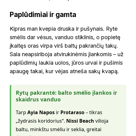
Paplūdimiai ir gamta
Kipras man kvepia druska ir pušynais. Ryte
smėlis dar vėsus, vanduo stiklinis, o popietę
įkaitęs oras virpa virš baltų pakrančių takų.
Sala neapsiriboja atvirukinėmis įlankomis – už
paplūdimių laukia uolos, jūros urvai ir pušimis
apaugę takai, kur vėjas atneša sakų kvapą.
Rytų pakrantė: balto smėlio įlankos ir
skaidrus vanduo
Tarp
Ayia Napos
ir
Protaraso
– tikras
„žydrasis koridorius“.
Nissi Beach
vilioja
baltu, minkštu smėliu ir seklia, greitai