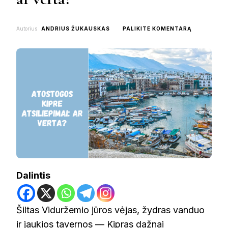
ON
Autorius
ANDRIUS ŽUKAUSKAS
PALIKITE KOMENTARĄ
ATOSTOGO
KIPRE
ATSILIEPIM
AR
VERTA?
Dalintis
Šiltas Viduržemio jūros vėjas, žydras vanduo
ir jaukios tavernos — Kipras dažnai