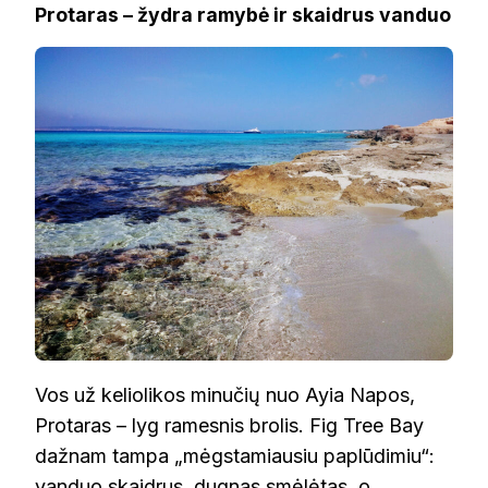
Protaras – žydra ramybė ir skaidrus vanduo
Vos už keliolikos minučių nuo Ayia Napos,
Protaras – lyg ramesnis brolis. Fig Tree Bay
dažnam tampa „mėgstamiausiu paplūdimiu“:
vanduo skaidrus, dugnas smėlėtas, o