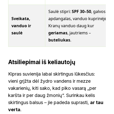
Saulė stipri:
SPF 30–50
, galvos
Sveikata,
apdangalas, vanduo kuprinėje.
vanduo ir
Kranų vanduo daug kur
saulė
geriamas
, jautriems –
buteliukas
.
Atsiliepimai iš keliautojų
Kipras suvienija labai skirtingus lūkesčius:
vieni grįžta dėl žydro vandens ir mezze
vakarienių, kiti sako, kad piko vasarą „per
karšta ir per daug žmonių“. Surinkau kelis
skirtingus balsus – jie padeda suprasti,
ar tau
verta
.