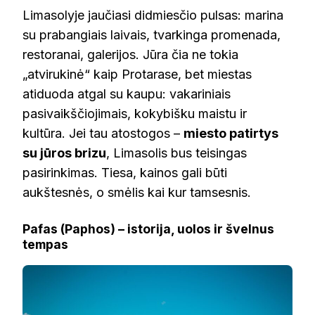
Limasolyje jaučiasi didmiesčio pulsas: marina
su prabangiais laivais, tvarkinga promenada,
restoranai, galerijos. Jūra čia ne tokia
„atvirukinė“ kaip Protarase, bet miestas
atiduoda atgal su kaupu: vakariniais
pasivaikščiojimais, kokybišku maistu ir
kultūra. Jei tau atostogos –
miesto patirtys
su jūros brizu
, Limasolis bus teisingas
pasirinkimas. Tiesa, kainos gali būti
aukštesnės, o smėlis kai kur tamsesnis.
Pafas (Paphos) – istorija, uolos ir švelnus
tempas