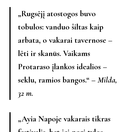
„Rugsėjį atostogos buvo
tobulos: vanduo šiltas kaip
arbata, o vakarai tavernose –
lėti ir skanūs. Vaikams
Protaraso įlankos idealios –
seklu, ramios bangos.“ –
Milda,
32 m.
„Ayia Napoje vakarais tikras
festivalis, bet jei nori tylos –