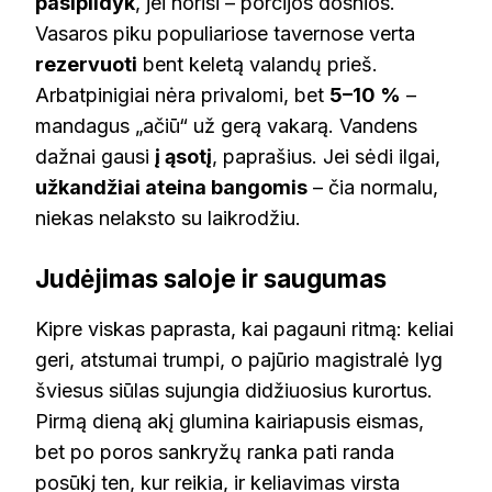
pasipildyk
, jei norisi – porcijos dosnios.
Vasaros piku populiariose tavernose verta
rezervuoti
bent keletą valandų prieš.
Arbatpinigiai nėra privalomi, bet
5–10 %
–
mandagus „ačiū“ už gerą vakarą. Vandens
dažnai gausi
į ąsotį
, paprašius. Jei sėdi ilgai,
užkandžiai ateina bangomis
– čia normalu,
niekas nelaksto su laikrodžiu.
Judėjimas saloje ir saugumas
Kipre viskas paprasta, kai pagauni ritmą: keliai
geri, atstumai trumpi, o pajūrio magistralė lyg
šviesus siūlas sujungia didžiuosius kurortus.
Pirmą dieną akį glumina kairiapusis eismas,
bet po poros sankryžų ranka pati randa
posūkį ten, kur reikia, ir keliavimas virsta