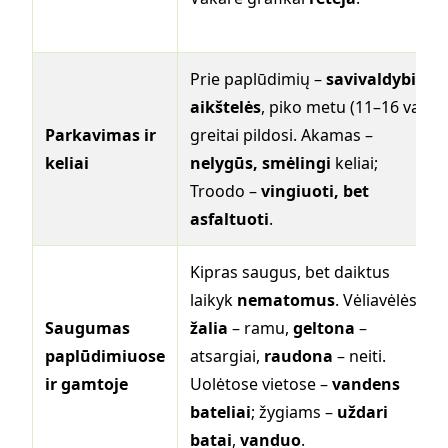
Prie paplūdimių –
savivaldybių
aikštelės
, piko metu (11–16 val.)
Parkavimas ir
greitai pildosi. Akamas –
keliai
nelygūs, smėlingi
keliai;
Troodo –
vingiuoti, bet
asfaltuoti
.
Kipras saugus, bet daiktus
laikyk
nematomus
. Vėliavėlės:
Saugumas
žalia
– ramu,
geltona
–
paplūdimiuose
atsargiai,
raudona
– neiti.
ir gamtoje
Uolėtose vietose –
vandens
bateliai
; žygiams –
uždari
batai
,
vanduo
.