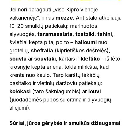
Jei nori paragauti „viso Kipro vienoje
vakarienėje“, rinkis
mezze
. Ant stalo atkeliauja
10–20 smulkių patiekalų: marinuotos
alyvuogės,
taramasalata
,
tzatziki
,
tahini
,
šviežiai kepta pita, po to –
halloumi
nuo
grotelių,
sheftalia
(kiprietiškos dešrelės),
souvla
ar
souvlaki
, kartais ir
kleftiko
– iš lėto
krosnyje kepta ėriena, tokia minkšta, kad
krenta nuo kaulo. Tarp karštų lėkščių
pasitaiko ir vietinių daržovių patiekalų:
kolokasi
(taro šakniagumbis) ar
louvi
(juodadėmės pupos su citrina ir alyvuogių
aliejumi).
Sūriai, jūros gėrybės ir smulkūs džiaugsmai