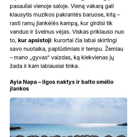
pasauliai vienoje saloje. Vieną vakarą gali
klausytis muzikos pakrantės baruose, kitą –
rasti ramų įlankėlės kampą, kur girdisi tik
vanduo ir švelnus vėjas. Viskas priklauso nuo
to,
kur apsistoji
: kurortai čia labai skirtingi
savo nuotaika, paplūdimiais ir tempu. Žemiau
– mano „gyvas“ vaizdas, ką kiekvienas jų
žada ir kam labiausiai tinka.
Ayia Napa – ilgos naktys ir balto smėlio
įlankos