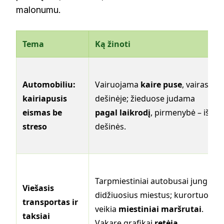
malonumu.
Tema
Ką žinoti
Automobiliu:
Vairuojama
kaire puse
, vairas
kairiapusis
dešinėje; žieduose judama
eismas be
pagal laikrodį
, pirmenybė – iš
streso
dešinės.
Tarpmiestiniai autobusai jungia
Viešasis
didžiuosius miestus; kurortuose
transportas ir
veikia
miestiniai maršrutai
.
taksiai
Vakare grafikai
retėja
.