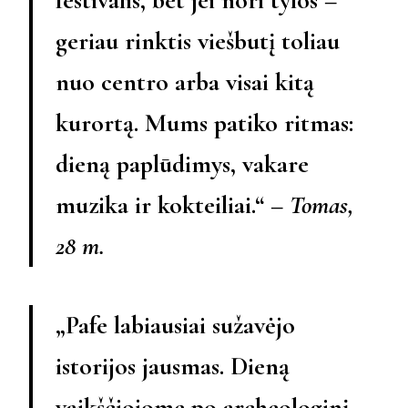
geriau rinktis viešbutį toliau
nuo centro arba visai kitą
kurortą. Mums patiko ritmas:
dieną paplūdimys, vakare
muzika ir kokteiliai.“ –
Tomas,
28 m.
„Pafe labiausiai sužavėjo
istorijos jausmas. Dieną
vaikščiojome po archeologinį