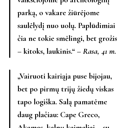
parką, o vakare žiūrėjome
saulėlydį nuo uolų. Paplūdimiai
čia ne tokie smėlingi, bet grožis
– kitoks, laukinis.“ –
Rasa, 41 m.
„Vairuoti kairiąja puse bijojau,
bet po pirmų trijų žiedų viskas
tapo logiška. Salą pamatėme
daug plačiau: Cape Greco,
Akamas, kalnų kaimeliai – su