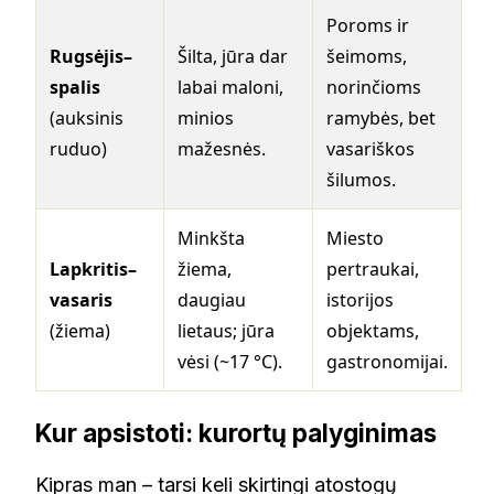
Poroms ir
Rugsėjis–
Šilta, jūra dar
šeimoms,
spalis
labai maloni,
norinčioms
(auksinis
minios
ramybės, bet
ruduo)
mažesnės.
vasariškos
šilumos.
Minkšta
Miesto
Lapkritis–
žiema,
pertraukai,
vasaris
daugiau
istorijos
(žiema)
lietaus; jūra
objektams,
vėsi (~17 °C).
gastronomijai.
Kur apsistoti: kurortų palyginimas
Kipras man – tarsi keli skirtingi atostogų