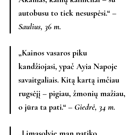
autobusu to tiek nesuspėsi.“ –
Saulius, 36 m.
„Kainos vasaros piku
kandžiojasi, ypač Ayia Napoje
savaitgaliais. Kitą kartą imčiau
rugsėjį – pigiau, žmonių mažiau,
o jūra ta pati.“ –
Giedrė, 34 m.
„Limasolyje man patiko