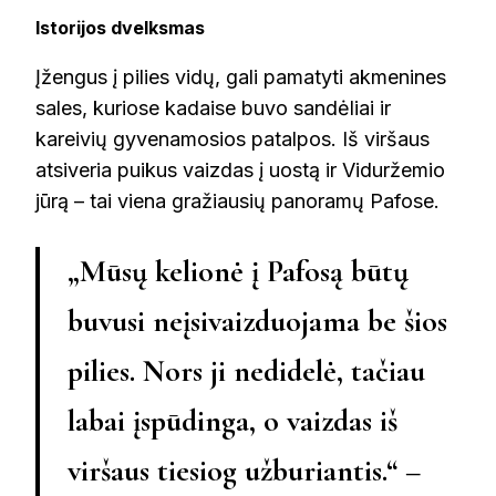
Istorijos dvelksmas
Įžengus į pilies vidų, gali pamatyti akmenines
sales, kuriose kadaise buvo sandėliai ir
kareivių gyvenamosios patalpos. Iš viršaus
atsiveria puikus vaizdas į uostą ir Viduržemio
jūrą – tai viena gražiausių panoramų Pafose.
„Mūsų kelionė į Pafosą būtų
buvusi neįsivaizduojama be šios
pilies. Nors ji nedidelė, tačiau
labai įspūdinga, o vaizdas iš
viršaus tiesiog užburiantis.“ –