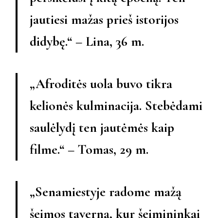
jautiesi mažas prieš istorijos
didybę.“ – Lina, 36 m.
„Afroditės uola buvo tikra
kelionės kulminacija. Stebėdami
saulėlydį ten jautėmės kaip
filme.“ – Tomas, 29 m.
„Senamiestyje radome mažą
šeimos taverną, kur šeimininkai