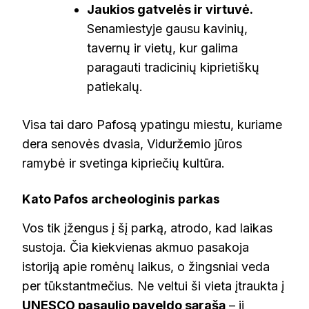
Jaukios gatvelės ir virtuvė.
Senamiestyje gausu kavinių,
tavernų ir vietų, kur galima
paragauti tradicinių kiprietiškų
patiekalų.
Visa tai daro Pafosą ypatingu miestu, kuriame
dera senovės dvasia, Viduržemio jūros
ramybė ir svetinga kipriečių kultūra.
Kato Pafos archeologinis parkas
Vos tik įžengus į šį parką, atrodo, kad laikas
sustoja. Čia kiekvienas akmuo pasakoja
istoriją apie romėnų laikus, o žingsniai veda
per tūkstantmečius. Ne veltui ši vieta įtraukta į
UNESCO pasaulio paveldo sąrašą
– ji