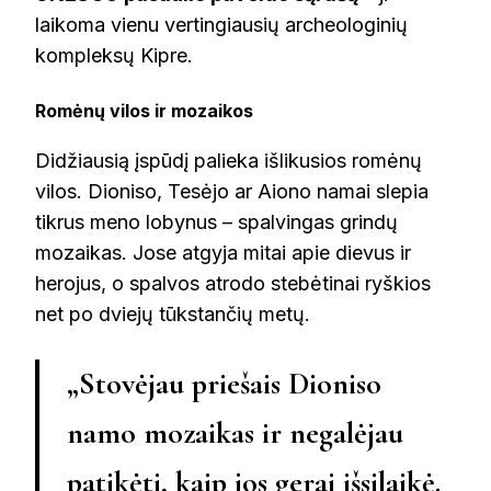
laikoma vienu vertingiausių archeologinių
kompleksų Kipre.
Romėnų vilos ir mozaikos
Didžiausią įspūdį palieka išlikusios romėnų
vilos. Dioniso, Tesėjo ar Aiono namai slepia
tikrus meno lobynus – spalvingas grindų
mozaikas. Jose atgyja mitai apie dievus ir
herojus, o spalvos atrodo stebėtinai ryškios
net po dviejų tūkstančių metų.
„Stovėjau priešais Dioniso
namo mozaikas ir negalėjau
patikėti, kaip jos gerai išsilaikė.