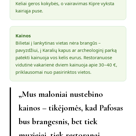
Keliai geros kokybės, o vairavimas Kipre vyksta
kairiąja puse.
Kainos
Bilietai į lankytinas vietas nėra brangūs –
pavyzdžiui, į Karalių kapus ar archeologinį parką
patekti kainuoja vos kelis eurus. Restoranuose
vidutinė vakarienė dviem kainuoja apie 30–40 €,
priklausomai nuo pasirinktos vietos.
„Mus maloniai nustebino
kainos – tikėjomės, kad Pafosas
bus brangesnis, bet tiek
muziejai, tiek restoranai