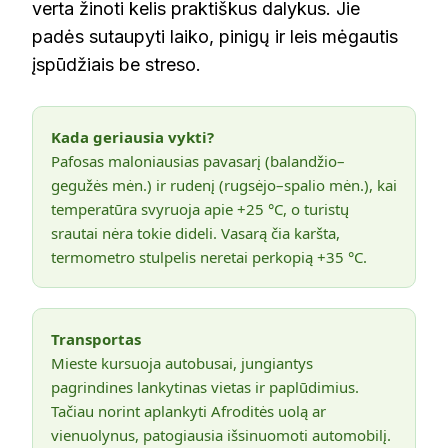
verta žinoti kelis praktiškus dalykus. Jie
padės sutaupyti laiko, pinigų ir leis mėgautis
įspūdžiais be streso.
Kada geriausia vykti?
Pafosas maloniausias pavasarį (balandžio–
gegužės mėn.) ir rudenį (rugsėjo–spalio mėn.), kai
temperatūra svyruoja apie +25 °C, o turistų
srautai nėra tokie dideli. Vasarą čia karšta,
termometro stulpelis neretai perkopią +35 °C.
Transportas
Mieste kursuoja autobusai, jungiantys
pagrindines lankytinas vietas ir paplūdimius.
Tačiau norint aplankyti Afroditės uolą ar
vienuolynus, patogiausia išsinuomoti automobilį.