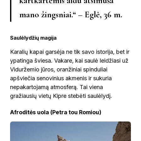
kartkartėmis aidu atsimuša
mano žingsniai.“ – Eglė, 36 m.
Saulėlydžių magija
Karalių kapai garsėja ne tik savo istorija, bet ir
ypatinga šviesa. Vakare, kai saulė leidžiasi už
Viduržemio jūros, oranžiniai spinduliai
apšviečia senovinius akmenis ir sukuria
nepakartojamą atmosferą. Tai viena
gražiausių vietų Kipre stebėti saulėlydį.
Afroditės uola (Petra tou Romiou)