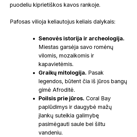
puodeliu kiprietiškos kavos rankoje.
Pafosas vilioja keliautojus keliais dalykais:
Senovės istorija ir archeologija.
Miestas garsėja savo romėnų
vilomis, mozaikomis ir
kapavietėmis.
Graikų mitologija.
Pasak
legendos, būtent čia iš jūros bangų
gimė Afroditė.
Poilsis prie jūros.
Coral Bay
paplūdimys ir daugybė mažų
įlankų suteikia galimybę
pasimėgauti saule bei šiltu
vandeniu.