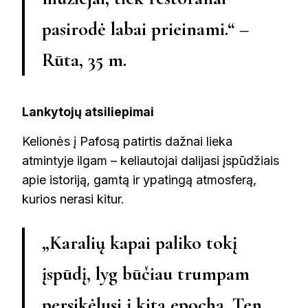
pasirodė labai prieinami.“ –
Rūta, 35 m.
Lankytojų atsiliepimai
Kelionės į Pafosą patirtis dažnai lieka
atmintyje ilgam – keliautojai dalijasi įspūdžiais
apie istoriją, gamtą ir ypatingą atmosferą,
kurios nerasi kitur.
„Karalių kapai paliko tokį
įspūdį, lyg būčiau trumpam
persikėlusi į kitą epochą. Ten