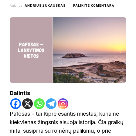
ON
Autorius
ANDRIUS ŽUKAUSKAS
PALIKITE KOMENTARĄ
PAFOSAS
–
LANKYTINO
VIETOS
Dalintis
Pafosas – tai Kipre esantis miestas, kuriame
kiekvienas žingsnis alsuoja istorija. Čia graikų
mitai susipina su romėnų palikimu, o prie