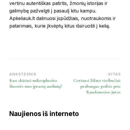
vertinu autentiškas patirtis, žmonių istorijas ir
galimybę pažvelgti į pasaulį kitu kampu.
Apkeliauk.lt dalinuosi įspūdžiais, nuotraukomis ir
patarimais, kurie įkvėptų kitus išsiruošti į kelią.
ANKSTESNIS
KITAS
Post
Kuo skiriasi mikropluošto
Geriausi Eilato viešbučiai:
Navigation
šluostės nuo įprastų audinių?
prabangus poilsis prie
Raudonosios jūros
Naujienos iš interneto