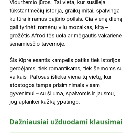
Viduržemio jūros. Tai vieta, kur susilieja
tūkstantmečių istorija, graikų mitai, spalvinga
kultūra ir ramus pajūrio poilsis. Čia vieną dieną
gali tyrinėti romėnų vilų mozaikas, kitą –
grožėtis Afroditės uola ar mėgautis vakariene
senamiesčio tavernoje.
Šis Kipre esantis kampelis patiks tiek istorijos
gerbėjams, tiek romantikams, tiek šeimoms su
vaikais. Pafosas išlieka viena tų vietų, kur
atostogos tampa prisiminimais visam
gyvenimui – su šiluma, spalvomis ir jausmu,
jog aplankei kažką ypatingo.
Dažniausiai užduodami klausimai