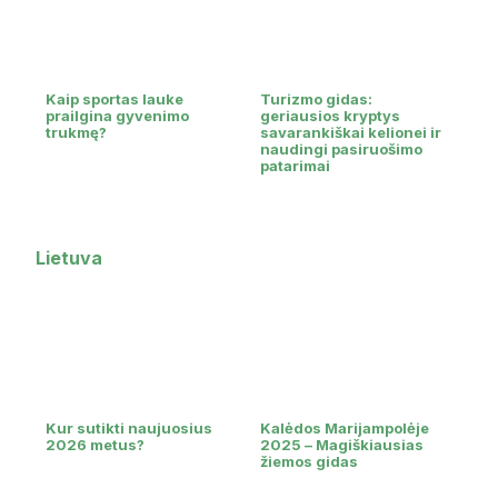
Kaip sportas lauke
Turizmo gidas:
prailgina gyvenimo
geriausios kryptys
trukmę?
savarankiškai kelionei ir
naudingi pasiruošimo
patarimai
Lietuva
Kur sutikti naujuosius
Kalėdos Marijampolėje
2026 metus?
2025 – Magiškiausias
žiemos gidas