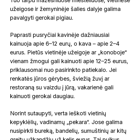
Tuo tarpu mažesniuose miesteliuose, vietinėse
užeigose ir žemyninėje šalies dalyje galima
pavalgyti gerokai pigiau.
Paprasti pusryčiai kavinėje dažniausiai
kainuoja apie 6–12 eurų, o kava – apie 2–4
eurus. Pietūs vietinėje užeigoje ar „konoboje“
vienam žmogui gali kainuoti apie 12–25 eurus,
priklausomai nuo pasirinkto patiekalo. Jei
renkatės jūros gėrybes, šviežią žuvį ar
restoraną su vaizdu į jūrą, vakarienė gali
kainuoti gerokai daugiau.
Norint sutaupyti, verta ieškoti vietinių
kepyklėlių, vadinamų „pekara“. Jose galima
nusipirkti bureką, bandelių, sumuštinių ar kitų
greitų užkandžių už kelis eurus. Tai puikus