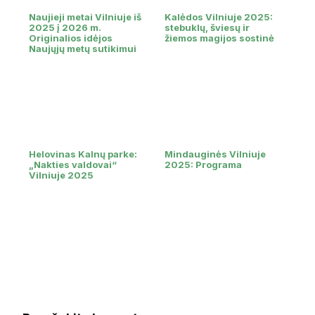
Naujieji metai Vilniuje iš
Kalėdos Vilniuje 2025:
2025 į 2026 m.
stebuklų, šviesų ir
Originalios idėjos
žiemos magijos sostinė
Naujųjų metų sutikimui
Helovinas Kalnų parke:
Mindauginės Vilniuje
„Nakties valdovai“
2025: Programa
Vilniuje 2025