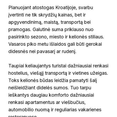
Planuojant atostogas Kroatijoje, svarbu
įvertinti ne tik skrydžių kainas, bet ir
apgyvendinimą, maistą, transportą bei
pramogas. Galutinė suma priklauso nuo
pasirinkto sezono, miesto ir kelionės stiliaus.
Vasaros piko metu išlaidos gali būti gerokai
didesnės nei pavasarį ar rudenį.
Taupiai keliaujantys turistai dažniausiai renkasi
hostelius, viešąjį transportą ir vietines užeigas.
Toks kelionės būdas leidžia pamatyti šalį
neišleidžiant didelės sumos. Tuo tarpu
ieškantys daugiau komforto dažniausiai
renkasi apartamentus ar viešbučius,
automobilio nuomą ir reguliarias vakarienes
restoranuose.