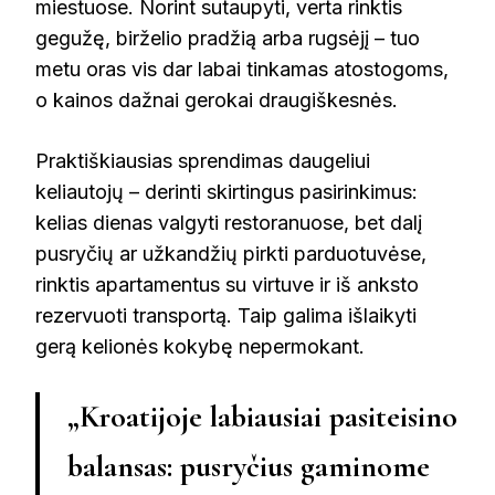
miestuose. Norint sutaupyti, verta rinktis
gegužę, birželio pradžią arba rugsėjį – tuo
metu oras vis dar labai tinkamas atostogoms,
o kainos dažnai gerokai draugiškesnės.
Praktiškiausias sprendimas daugeliui
keliautojų – derinti skirtingus pasirinkimus:
kelias dienas valgyti restoranuose, bet dalį
pusryčių ar užkandžių pirkti parduotuvėse,
rinktis apartamentus su virtuve ir iš anksto
rezervuoti transportą. Taip galima išlaikyti
gerą kelionės kokybę nepermokant.
„Kroatijoje labiausiai pasiteisino
balansas: pusryčius gaminome