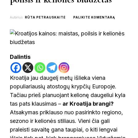
ON
Autorius
RŪTA PETRAUSKAITĖ
PALIKITE KOMENTARĄ
KROATIJOS
KAINOS:
MAISTAS,
POILSIS
IR
KELIONĖS
Dalintis
BIUDŽETAS
Kroatija jau daugelį metų išlieka viena
populiariausių atostogų krypčių Europoje.
Tačiau prieš planuojant kelionę daugeliui kyla
tas pats klausimas –
ar Kroatija brangi?
Atsakymas priklauso nuo pasirinkto regiono,
sezono ir kelionės stiliaus. Vieni čia gali
praleisti savaitę gana taupiai, o kiti lengvai