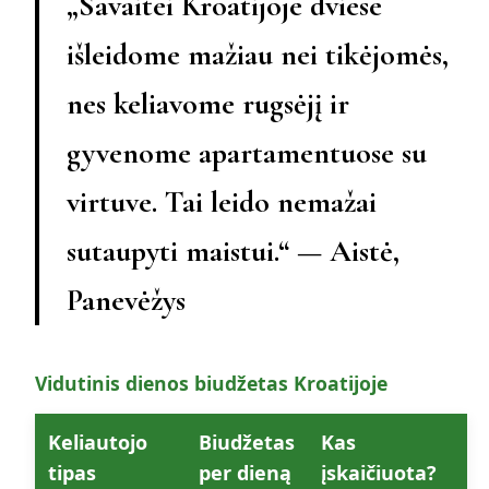
„Savaitei Kroatijoje dviese
išleidome mažiau nei tikėjomės,
nes keliavome rugsėjį ir
gyvenome apartamentuose su
virtuve. Tai leido nemažai
sutaupyti maistui.“ — Aistė,
Panevėžys
Vidutinis dienos biudžetas Kroatijoje
Keliautojo
Biudžetas
Kas
tipas
per dieną
įskaičiuota?