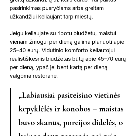
pasirinkimas pusryčiams arba greitam
užkandžiui keliaujant tarp miestų.
Jeigu keliaujate su ribotu biudžetu, maistui
vienam žmogui per dieną galima planuoti apie
25–40 eurų. Vidutinio komforto keliautojui
realistiškesnis biudžetas būtų apie 45–70 eurų
per dieną, ypač jei bent kartą per dieną
valgoma restorane.
„Labiausiai pasiteisino vietinės
kepyklėlės ir konobos – maistas
buvo skanus, porcijos didelės, o
kainos daug geresnės nei prie