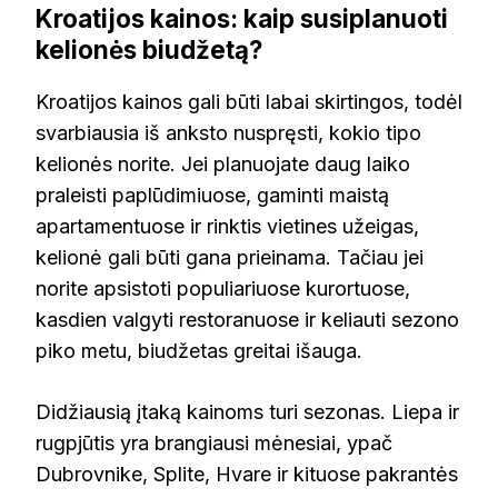
Kroatijos kainos: kaip susiplanuoti
kelionės biudžetą?
Kroatijos kainos gali būti labai skirtingos, todėl
svarbiausia iš anksto nuspręsti, kokio tipo
kelionės norite. Jei planuojate daug laiko
praleisti paplūdimiuose, gaminti maistą
apartamentuose ir rinktis vietines užeigas,
kelionė gali būti gana prieinama. Tačiau jei
norite apsistoti populiariuose kurortuose,
kasdien valgyti restoranuose ir keliauti sezono
piko metu, biudžetas greitai išauga.
Didžiausią įtaką kainoms turi sezonas. Liepa ir
rugpjūtis yra brangiausi mėnesiai, ypač
Dubrovnike, Splite, Hvare ir kituose pakrantės