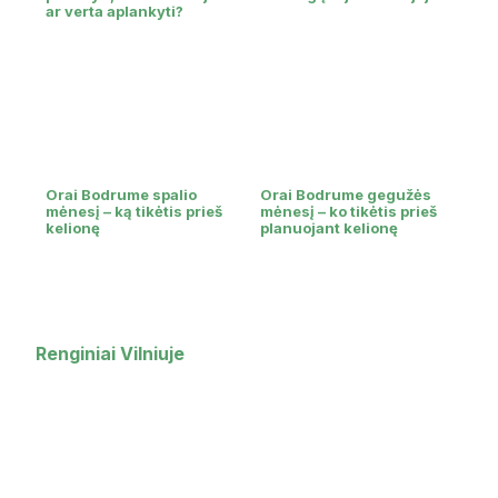
ar verta aplankyti?
Orai Bodrume spalio
Orai Bodrume gegužės
mėnesį – ką tikėtis prieš
mėnesį – ko tikėtis prieš
kelionę
planuojant kelionę
Renginiai Vilniuje