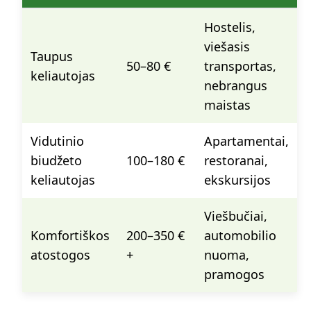
Hostelis,
viešasis
Taupus
50–80 €
transportas,
keliautojas
nebrangus
maistas
Vidutinio
Apartamentai,
biudžeto
100–180 €
restoranai,
keliautojas
ekskursijos
Viešbučiai,
Komfortiškos
200–350 €
automobilio
atostogos
+
nuoma,
pramogos