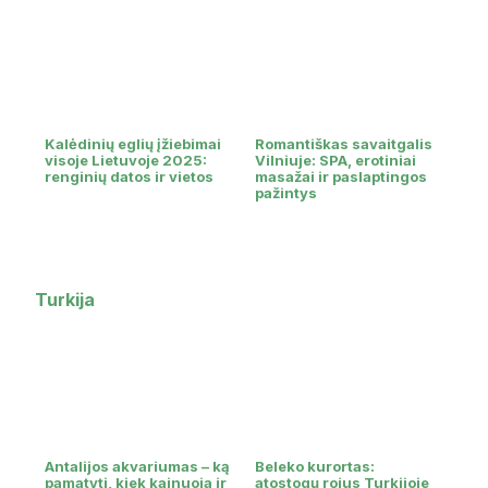
Kalėdinių eglių įžiebimai
Romantiškas savaitgalis
visoje Lietuvoje 2025:
Vilniuje: SPA, erotiniai
renginių datos ir vietos
masažai ir paslaptingos
pažintys
Turkija
Antalijos akvariumas – ką
Beleko kurortas:
pamatyti, kiek kainuoja ir
atostogų rojus Turkijoje