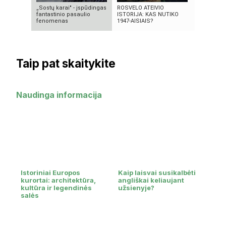
„Sostų karai" - įspūdingas
ROSVELO ATEIVIO
Ex Machina
fantastinio pasaulio
ISTORIJA: KAS NUTIKO
pasirinki
fenomenas
1947-AISIAIS?
Taip pat skaitykite
Naudinga informacija
Istoriniai Europos
Kaip laisvai susikalbėti
kurortai: architektūra,
angliškai keliaujant
kultūra ir legendinės
užsienyje?
salės