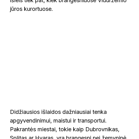
išleis tiek pat, kiek brangesniuose Viduržemio
jūros kurortuose.
Didžiausios išlaidos dažniausiai tenka
apgyvendinimui, maistui ir transportui.
Pakrantės miestai, tokie kaip Dubrovnikas,
Splitas ar Hvaras, yra brangesni nei žemyninė