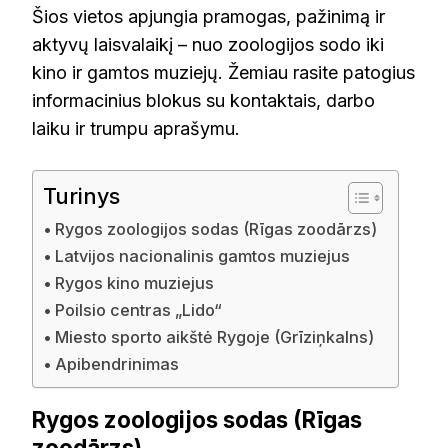
Šios vietos apjungia pramogas, pažinimą ir
aktyvų laisvalaikį – nuo zoologijos sodo iki
kino ir gamtos muziejų. Žemiau rasite patogius
informacinius blokus su kontaktais, darbo
laiku ir trumpu aprašymu.
Turinys
Rygos zoologijos sodas (Rīgas zoodārzs)
Latvijos nacionalinis gamtos muziejus
Rygos kino muziejus
Poilsio centras „Lido“
Miesto sporto aikštė Rygoje (Grīziņkalns)
Apibendrinimas
Rygos zoologijos sodas (Rīgas
zoodārzs)