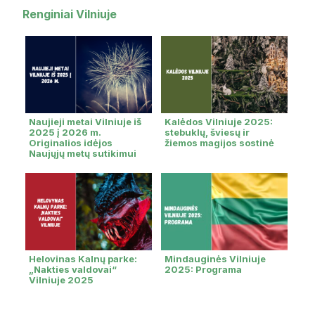
Renginiai Vilniuje
Naujieji metai Vilniuje iš
Kalėdos Vilniuje 2025:
2025 į 2026 m.
stebuklų, šviesų ir
Originalios idėjos
žiemos magijos sostinė
Naujųjų metų sutikimui
Helovinas Kalnų parke:
Mindauginės Vilniuje
„Nakties valdovai“
2025: Programa
Vilniuje 2025