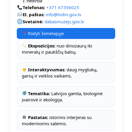
I: nedirba
Telefonas:
+371 67356025
El. paštas:
info@lndm.gov.lv
Svetainė:
dabasmuzejs.gov.lv
Rodyti žemėlapyje
Ekspozicijos:
nuo dinozaurų iki
mineralų ir paukščių balsų.
Interaktyvumas:
daug mygtukų,
garsų ir veiklos vaikams.
Tematika:
Latvijos gamta, biologinė
įvairovė ir ekologija.
Pastatas:
istorinis interjeras su
moderniomis salėmis.