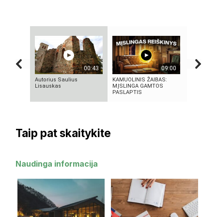
00:43
09:00
Autorius Saulius
KAMUOLINIS ŽAIBAS:
Autorius K
Lisauskas
MĮSLINGA GAMTOS
Paškeviči
PASLAPTIS
Taip pat skaitykite
Naudinga informacija