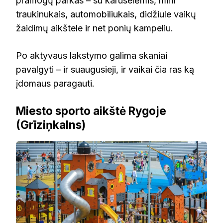
pramogų parkas – su karuselėmis, mini
traukinukais, automobiliukais, didžiule vaikų
žaidimų aikštele ir net ponių kampeliu.
Po aktyvaus lakstymo galima skaniai
pavalgyti – ir suaugusieji, ir vaikai čia ras ką
įdomaus paragauti.
Miesto sporto aikštė Rygoje
(Grīziņkalns)