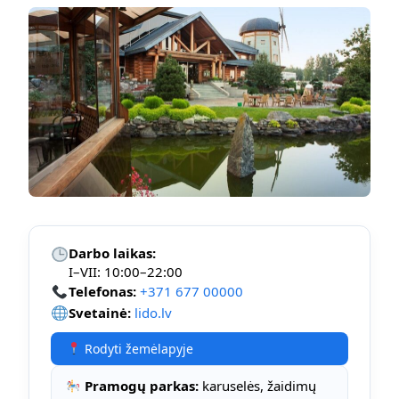
Darbo laikas:
I–VII: 10:00–22:00
Telefonas:
+371 677 00000
Svetainė:
lido.lv
Rodyti žemėlapyje
Pramogų parkas:
karuselės, žaidimų