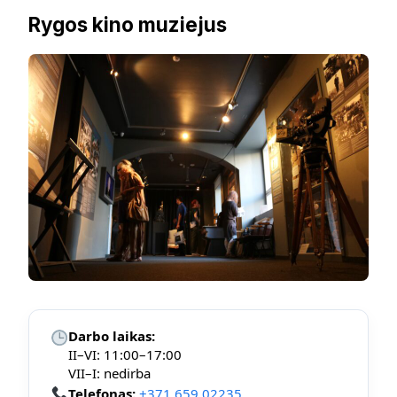
Rygos kino muziejus
Darbo laikas:
II–VI: 11:00–17:00
VII–I: nedirba
Telefonas:
+371 659 02235