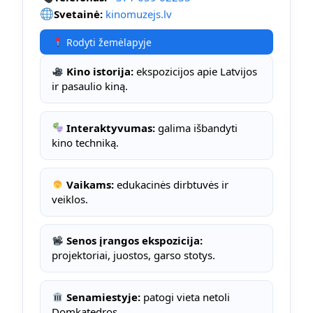
Svetainė:
kinomuzejs.lv
Rodyti žemėlapyje
Kino istorija:
ekspozicijos apie Latvijos
ir pasaulio kiną.
Interaktyvumas:
galima išbandyti
kino techniką.
Vaikams:
edukacinės dirbtuvės ir
veiklos.
Senos įrangos ekspozicija:
projektoriai, juostos, garso stotys.
Senamiestyje:
patogi vieta netoli
Domkatedros.