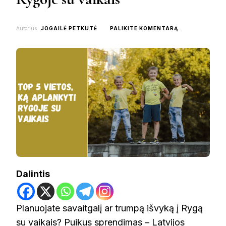
ON
Autorius
JOGAILĖ PETKUTĖ
PALIKITE KOMENTARĄ
TOP
5
VIETOS,
KĄ
APLANKYTI
RYGOJE
SU
VAIKAIS
Dalintis
Planuojate savaitgalį ar trumpą išvyką į Rygą
su vaikais? Puikus sprendimas – Latvijos