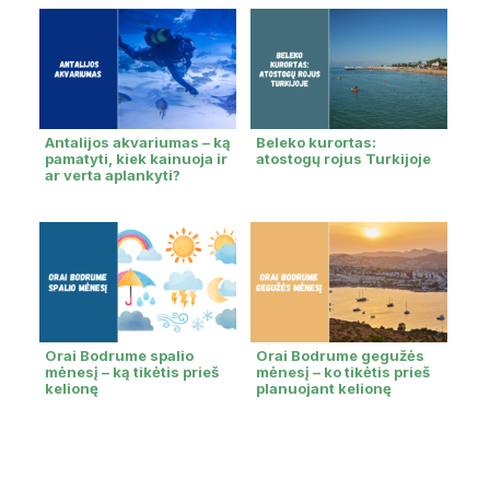
Antalijos akvariumas – ką
Beleko kurortas:
pamatyti, kiek kainuoja ir
atostogų rojus Turkijoje
ar verta aplankyti?
Orai Bodrume spalio
Orai Bodrume gegužės
mėnesį – ką tikėtis prieš
mėnesį – ko tikėtis prieš
kelionę
planuojant kelionę