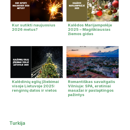
Kur sutikti naujuosius
Kalėdos Marijampolėje
2026 metus?
2025 – Magiškiausias
žiemos gidas
Kalėdinių eglių įžiebimai
Romantiškas savaitgalis
visoje Lietuvoje 2025:
Vilniuje: SPA, erotiniai
renginių datos ir vietos
masažai ir paslaptingos
pažintys
Turkija