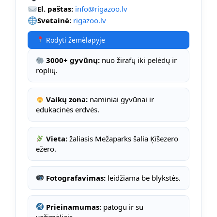
El. paštas:
info@rigazoo.lv
Svetainė:
rigazoo.lv
Rodyti žemėlapyje
3000+ gyvūnų:
nuo žirafų iki pelėdų ir
roplių.
Vaikų zona:
naminiai gyvūnai ir
edukacinės erdvės.
Vieta:
žaliasis Mežaparks šalia Ķīšezero
ežero.
Fotografavimas:
leidžiama be blykstės.
Prieinamumas:
patogu ir su
vežimėliais.