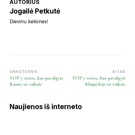
AUTORIUS
Jogailė Petkutė
Dievinu keliones!
ANKSTESNIS
KITAS
Post
TOP 7 vietos, kur pavalgyti
TOP 7 vietos, kur pavalgyti
Navigation
Kaune su vaikais
Klaipėdoje su vaikais
Naujienos iš interneto