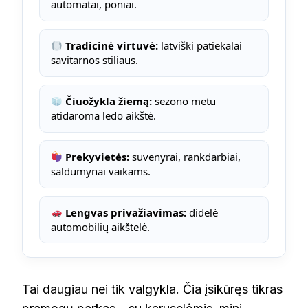
automatai, poniai.
Tradicinė virtuvė:
latviški patiekalai
savitarnos stiliaus.
Čiuožykla žiemą:
sezono metu
atidaroma ledo aikštė.
Prekyvietės:
suvenyrai, rankdarbiai,
saldumynai vaikams.
Lengvas privažiavimas:
didelė
automobilių aikštelė.
Tai daugiau nei tik valgykla. Čia įsikūręs tikras