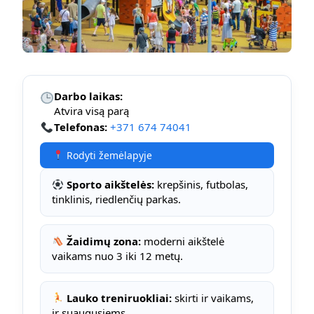
Darbo laikas:
Atvira visą parą
Telefonas:
+371 674 74041
Rodyti žemėlapyje
Sporto aikštelės:
krepšinis, futbolas,
tinklinis, riedlenčių parkas.
Žaidimų zona:
moderni aikštelė
vaikams nuo 3 iki 12 metų.
Lauko treniruokliai:
skirti ir vaikams,
ir suaugusiems.