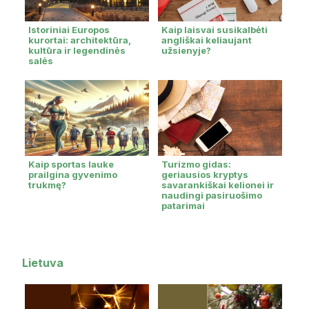
Istoriniai Europos
Kaip laisvai susikalbėti
kurortai: architektūra,
angliškai keliaujant
kultūra ir legendinės
užsienyje?
salės
Kaip sportas lauke
Turizmo gidas:
prailgina gyvenimo
geriausios kryptys
trukmę?
savarankiškai kelionei ir
naudingi pasiruošimo
patarimai
Lietuva