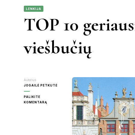
LENKIJA
KAUNAS
TOP 10 geriau
VIETN
KRETINGA
viešbučių
MOLĖTAI
PANEVĖŽY
Autorius
RASEINIAI
JOGAILĖ PETKUTĖ
PALIKITE
ŠVENTOJI
ON
KOMENTARĄ
TOP
10
UTENA
GERIAUSIŲ
GDANSKO
VIEŠBUČIŲ