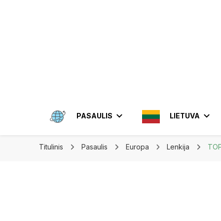
Apkeliauk.lt
PASAULIS
LIETUVA
Titulinis
Pasaulis
Europa
Lenkija
TOP
AMERIKA
ALYTUS
AZIJA
ELEKTRĖN
MEKSIKA
BRAZIL
INDON
JONIŠKIS
JORDA