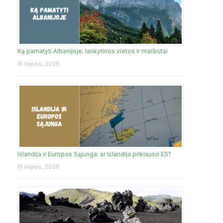
Ką pamatyti Albanijoje: lankytinos vietos ir maršrutai
15 liepos, 2026
Islandija ir Europos Sąjunga: ar Islandija priklauso ES?
15 liepos, 2026