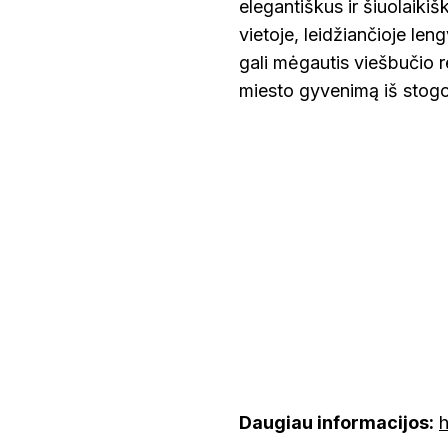
elegantiškus ir šiuolaikiš
vietoje, leidžiančioje len
gali mėgautis viešbučio re
miesto gyvenimą iš stogo
Daugiau informacijos:
h