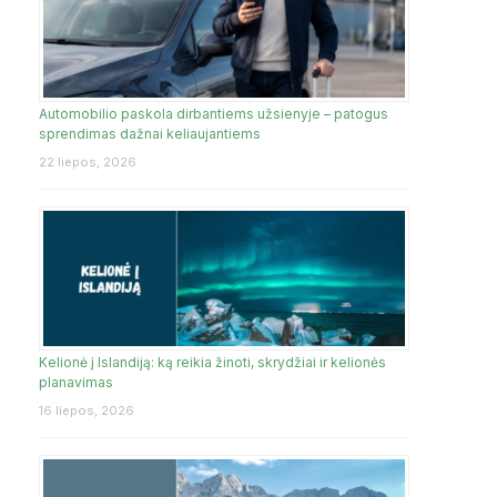
Automobilio paskola dirbantiems užsienyje – patogus
sprendimas dažnai keliaujantiems
22 liepos, 2026
Kelionė į Islandiją: ką reikia žinoti, skrydžiai ir kelionės
planavimas
16 liepos, 2026