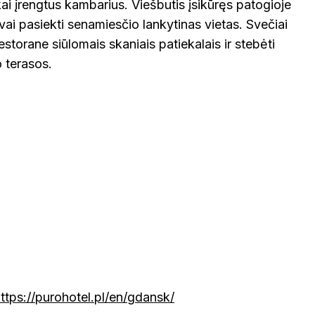
kai įrengtus kambarius. Viešbutis įsikūręs patogioje
gvai pasiekti senamiesčio lankytinas vietas. Svečiai
storane siūlomais skaniais patiekalais ir stebėti
 terasos.
ttps://purohotel.pl/en/gdansk/