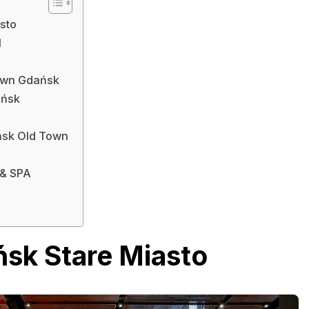
sto
l
own Gdańsk
ańsk
ńsk Old Town
 & SPA
sk Stare Miasto