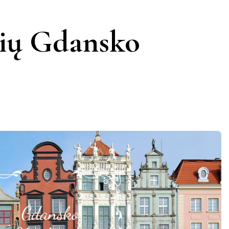
KERNAVĖ
KĖDAINIAI
LATVIJA
sių Gdansko
AMAS
KUPIŠKIS
MARIJAMPOLĖ
PRANCŪZIJA
NIDA
PAGĖGIAI
ŠVEICARIJA
S
PASVALYS
PLUNGĖ
VOKIETIJA
ROKIŠKIS
ŠIAULIAI
TAURAGĖ
TELŠIAI
VILNIUS
ZARASAI