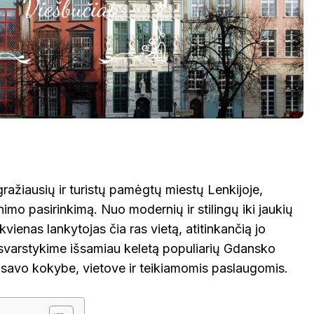
gražiausių ir turistų pamėgtų miestų Lenkijoje,
imo pasirinkimą. Nuo modernių ir stilingų iki jaukių
ekvienas lankytojas čia ras vietą, atitinkančią jo
Apsvarstykime išsamiau keletą populiarių Gdansko
ia savo kokybe, vietove ir teikiamomis paslaugomis.