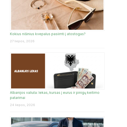
Kokius nišinius kvepalus pasiimti į atostogas?
27 liepos, 2026
Albanijos valiuta: lekas, kursas į eurus ir pinigų keitimo
patarimai
24 liepos, 2026