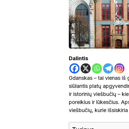
Dalintis
Gdanskas – tai vienas iš 
siūlantis platų apgyvendin
ir istorinių viešbučių – ki
poreikius ir lūkesčius. 
viešbučių, kurie išsiskir