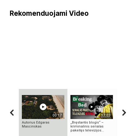
Rekomenduojami Video
00:17
17:03
Autorius Edgaras
„Bręstantis blogis“ –
Druskinink
Mascinskas
kriminalinis serialas
gražėja
pakeitęs televizijos...