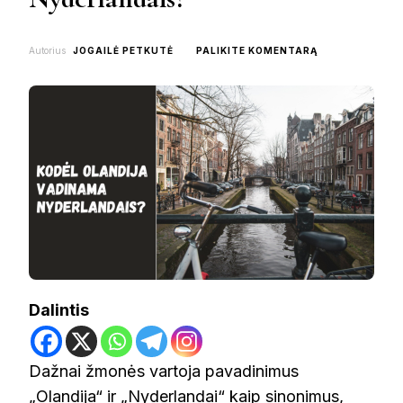
ON
Autorius
JOGAILĖ PETKUTĖ
PALIKITE KOMENTARĄ
KODĖL
OLANDIJA
VADINAMA
NYDERLANDAIS
Dalintis
Dažnai žmonės vartoja pavadinimus
„Olandija“ ir „Nyderlandai“ kaip sinonimus,