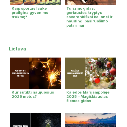
Kaip sportas lauke
Turizmo gidas:
prailgina gyvenimo
geriausios kryptys
trukmę?
savarankiškai kelionei ir
naudingi pasiruošimo
patarimai
Lietuva
Kur sutikti naujuosius
Kalėdos Marijampolėje
2026 metus?
2025 – Magiškiausias
žiemos gidas