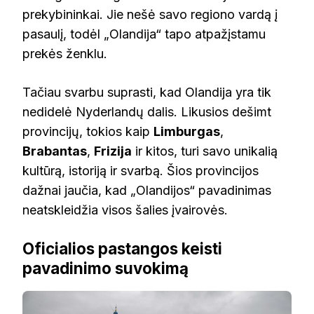
prekybininkai. Jie nešė savo regiono vardą į
pasaulį, todėl „Olandija“ tapo atpažįstamu
prekės ženklu.
Tačiau svarbu suprasti, kad Olandija yra tik
nedidelė Nyderlandų dalis. Likusios dešimt
provincijų, tokios kaip
Limburgas
,
Brabantas
,
Frizija
ir kitos, turi savo unikalią
kultūrą, istoriją ir svarbą. Šios provincijos
dažnai jaučia, kad „Olandijos“ pavadinimas
neatskleidžia visos šalies įvairovės.
Oficialios pastangos keisti
pavadinimo suvokimą