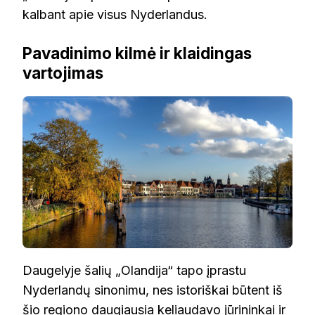
kalbant apie visus Nyderlandus.
Pavadinimo kilmė ir klaidingas
vartojimas
Daugelyje šalių „Olandija“ tapo įprastu
Nyderlandų sinonimu, nes istoriškai būtent iš
šio regiono daugiausia keliaudavo jūrininkai ir