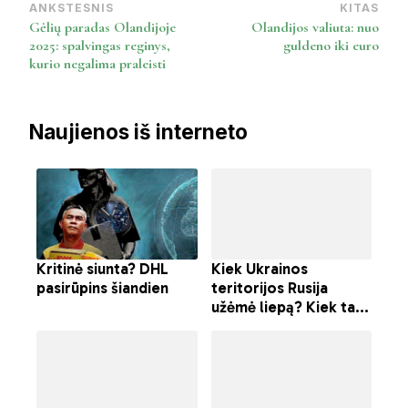
ANKSTESNIS
KITAS
Post
Gėlių paradas Olandijoje
Olandijos valiuta: nuo
Navigation
2025: spalvingas reginys,
guldeno iki euro
kurio negalima praleisti
Naujienos iš interneto