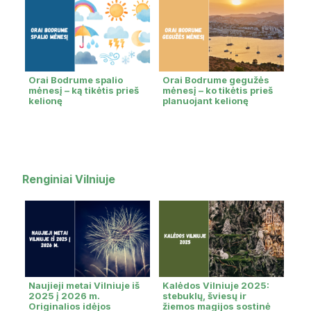
Orai Bodrume spalio
Orai Bodrume gegužės
mėnesį – ką tikėtis prieš
mėnesį – ko tikėtis prieš
kelionę
planuojant kelionę
Renginiai Vilniuje
Naujieji metai Vilniuje iš
Kalėdos Vilniuje 2025:
2025 į 2026 m.
stebuklų, šviesų ir
Originalios idėjos
žiemos magijos sostinė