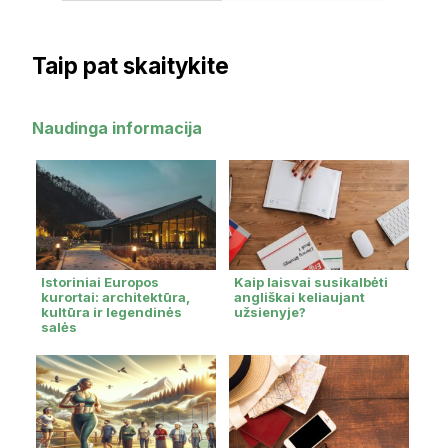
Taip pat skaitykite
Naudinga informacija
Istoriniai Europos
Kaip laisvai susikalbėti
kurortai: architektūra,
angliškai keliaujant
kultūra ir legendinės
užsienyje?
salės