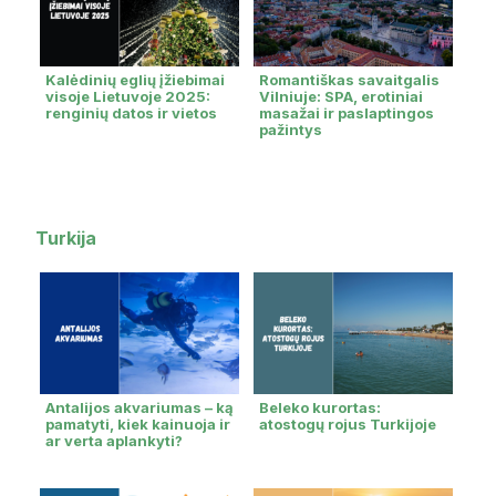
Kalėdinių eglių įžiebimai
Romantiškas savaitgalis
visoje Lietuvoje 2025:
Vilniuje: SPA, erotiniai
renginių datos ir vietos
masažai ir paslaptingos
pažintys
Turkija
Antalijos akvariumas – ką
Beleko kurortas:
pamatyti, kiek kainuoja ir
atostogų rojus Turkijoje
ar verta aplankyti?