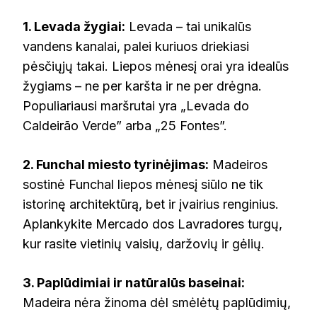
1. Levada žygiai:
Levada – tai unikalūs
vandens kanalai, palei kuriuos driekiasi
pėsčiųjų takai. Liepos mėnesį orai yra idealūs
žygiams – ne per karšta ir ne per drėgna.
Populiariausi maršrutai yra „Levada do
Caldeirão Verde” arba „25 Fontes”.
2. Funchal miesto tyrinėjimas:
Madeiros
sostinė Funchal liepos mėnesį siūlo ne tik
istorinę architektūrą, bet ir įvairius renginius.
Aplankykite Mercado dos Lavradores turgų,
kur rasite vietinių vaisių, daržovių ir gėlių.
3. Paplūdimiai ir natūralūs baseinai:
Madeira nėra žinoma dėl smėlėtų paplūdimių,