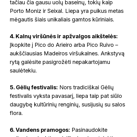
tačiau čia gausu uolų baseinų, tokių kaip
Porto Moniz ir Seixal. Liepa yra puikus metas
mėgautis šiais unikaliais gamtos kūriniais.
4. Kalnų viršūnės ir apžvalgos aikštelės:
Įkopkite į Pico do Arieiro arba Pico Ruivo –
aukščiausias Madeiros viršukalnes. Ankstyvą
rytą galėsite pasigrožėti nepakartojamu
saulėtekiu.
5. Gėlių festivalis:
Nors tradiciškai Gėlių
festivalis vyksta pavasarį, liepa taip pat siūlo
daugybę kultūrinių renginių, susijusių su salos
flora.
6. Vandens pramogos:
Pasinaudokite