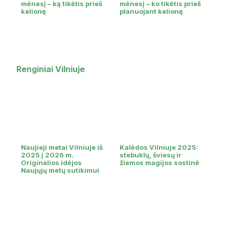
mėnesį – ką tikėtis prieš
mėnesį – ko tikėtis prieš
kelionę
planuojant kelionę
Renginiai Vilniuje
Naujieji metai Vilniuje iš
Kalėdos Vilniuje 2025:
2025 į 2026 m.
stebuklų, šviesų ir
Originalios idėjos
žiemos magijos sostinė
Naujųjų metų sutikimui