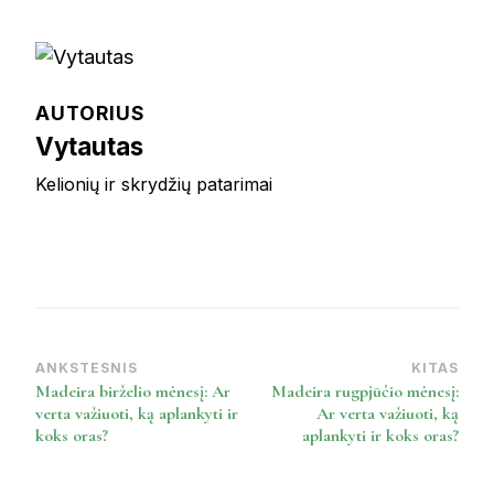
AUTORIUS
Vytautas
Kelionių ir skrydžių patarimai
ANKSTESNIS
KITAS
Post
Madeira birželio mėnesį: Ar
Madeira rugpjūčio mėnesį:
Navigation
verta važiuoti, ką aplankyti ir
Ar verta važiuoti, ką
koks oras?
aplankyti ir koks oras?