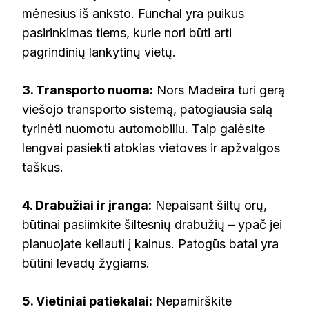
mėnesius iš anksto. Funchal yra puikus
pasirinkimas tiems, kurie nori būti arti
pagrindinių lankytinų vietų.
3. Transporto nuoma:
Nors Madeira turi gerą
viešojo transporto sistemą, patogiausia salą
tyrinėti nuomotu automobiliu. Taip galėsite
lengvai pasiekti atokias vietoves ir apžvalgos
taškus.
4. Drabužiai ir įranga:
Nepaisant šiltų orų,
būtinai pasiimkite šiltesnių drabužių – ypač jei
planuojate keliauti į kalnus. Patogūs batai yra
būtini levadų žygiams.
5. Vietiniai patiekalai:
Nepamirškite