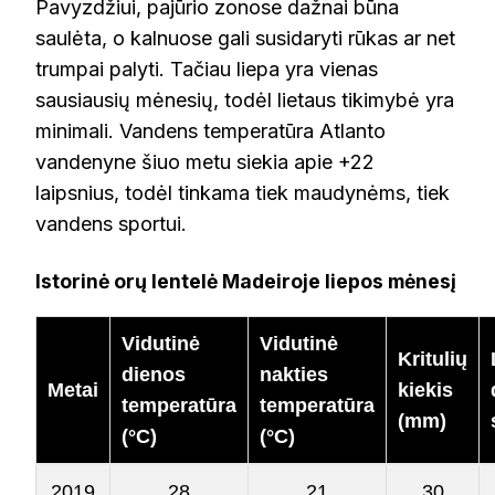
Pavyzdžiui, pajūrio zonose dažnai būna
saulėta, o kalnuose gali susidaryti rūkas ar net
trumpai palyti. Tačiau liepa yra vienas
sausiausių mėnesių, todėl lietaus tikimybė yra
minimali. Vandens temperatūra Atlanto
vandenyne šiuo metu siekia apie +22
laipsnius, todėl tinkama tiek maudynėms, tiek
vandens sportui.
Istorinė orų lentelė Madeiroje liepos mėnesį
Vidutinė
Vidutinė
Kritulių
dienos
nakties
Metai
kiekis
temperatūra
temperatūra
(mm)
(°C)
(°C)
2019
28
21
30