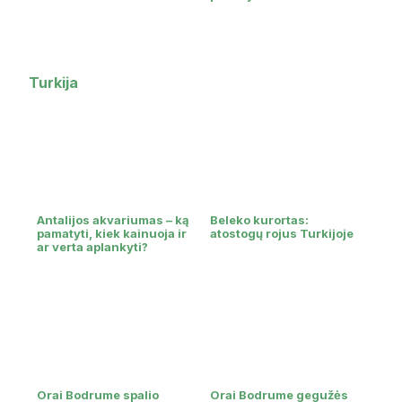
Turkija
Antalijos akvariumas – ką
Beleko kurortas:
pamatyti, kiek kainuoja ir
atostogų rojus Turkijoje
ar verta aplankyti?
Orai Bodrume spalio
Orai Bodrume gegužės