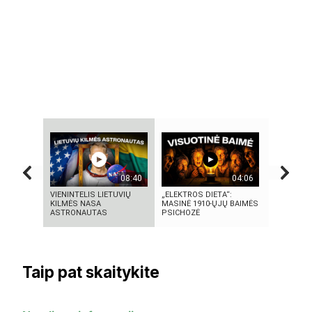
08:40
04:06
VIENINTELIS LIETUVIŲ
„ELEKTROS DIETA“:
Autorius 
KILMĖS NASA
MASINĖ 1910-ŲJŲ BAIMĖS
Mascinsk
ASTRONAUTAS
PSICHOZĖ
Taip pat skaitykite