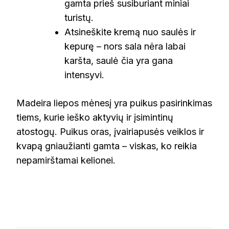
gamta prieš susiburiant miniai
turistų.
Atsineškite kremą nuo saulės ir
kepurę – nors sala nėra labai
karšta, saulė čia yra gana
intensyvi.
Madeira liepos mėnesį yra puikus pasirinkimas
tiems, kurie ieško aktyvių ir įsimintinų
atostogų. Puikus oras, įvairiapusės veiklos ir
kvapą gniaužianti gamta – viskas, ko reikia
nepamirštamai kelionei.