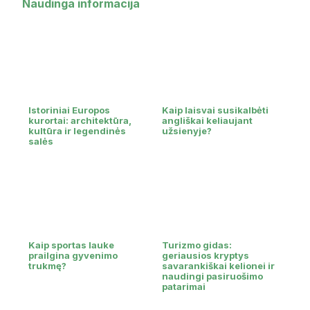
Naudinga informacija
Istoriniai Europos
Kaip laisvai susikalbėti
kurortai: architektūra,
angliškai keliaujant
kultūra ir legendinės
užsienyje?
salės
Kaip sportas lauke
Turizmo gidas:
prailgina gyvenimo
geriausios kryptys
trukmę?
savarankiškai kelionei ir
naudingi pasiruošimo
patarimai