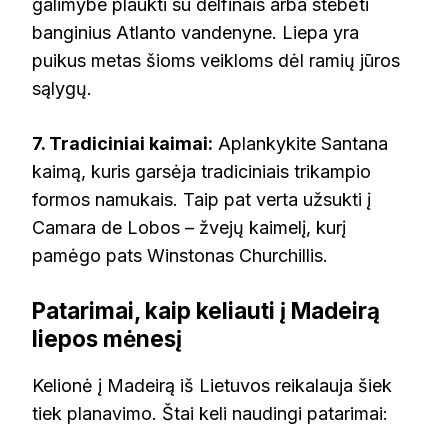
galimybe plaukti su delfinais arba stebėti
banginius Atlanto vandenyne. Liepa yra
puikus metas šioms veikloms dėl ramių jūros
sąlygų.
7. Tradiciniai kaimai:
Aplankykite Santana
kaimą, kuris garsėja tradiciniais trikampio
formos namukais. Taip pat verta užsukti į
Camara de Lobos – žvejų kaimelį, kurį
pamėgo pats Winstonas Churchillis.
Patarimai, kaip keliauti į Madeirą
liepos mėnesį
Kelionė į Madeirą iš Lietuvos reikalauja šiek
tiek planavimo. Štai keli naudingi patarimai: