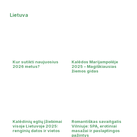
Lietuva
Kur sutikti naujuosius
Kalėdos Marijampolėje
2026 metus?
2025 – Magiškiausias
žiemos gidas
Kalėdinių eglių įžiebimai
Romantiškas savaitgalis
visoje Lietuvoje 2025:
Vilniuje: SPA, erotiniai
renginių datos ir vietos
masažai ir paslaptingos
pažintys