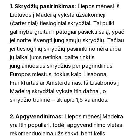
1. Skrydžių pasirinkimas:
Liepos mėnesį iš
Lietuvos į Madeirą vyksta užsakomieji
(čarteriniai) tiesioginiai skrydžiai. Tai puiki
galimybė greitai ir patogiai pasiekti salą, ypač
jei norite išvengti jungiamųjų skrydžių. Tačiau
jei tiesioginių skrydžių pasirinkimo nėra arba
jų laikai jums netinka, galite rinktis
jungiamuosius skrydžius per pagrindinius
Europos miestus, tokius kaip Lisabona,
Frankfurtas ar Amsterdamas. Iš Lisabonos į
Madeirą skrydžiai vyksta itin dažnai, o
skrydžio trukmė – tik apie 1,5 valandos.
2. Apgyvendinimas:
Liepos mėnesį Madeira
yra itin populiari, todėl apgyvendinimo vietas
rekomenduojama užsisakyti bent kelis