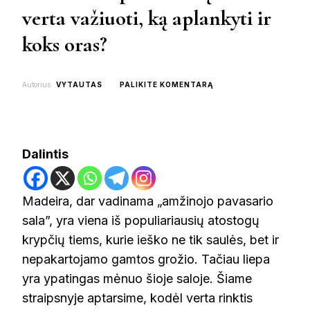
verta važiuoti, ką aplankyti ir
koks oras?
ON
Autorius
VYTAUTAS
PALIKITE KOMENTARĄ
MADEIRA
LIEPOS
MĖNESĮ:
AR
VERTA
Dalintis
VAŽIUOTI,
KĄ
APLANKYTI
IR
Madeira, dar vadinama „amžinojo pavasario
KOKS
sala”, yra viena iš populiariausių atostogų
ORAS?
krypčių tiems, kurie ieško ne tik saulės, bet ir
nepakartojamo gamtos grožio. Tačiau liepa
yra ypatingas mėnuo šioje saloje. Šiame
straipsnyje aptarsime, kodėl verta rinktis