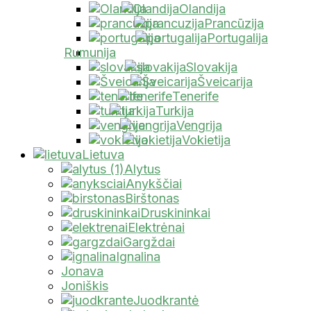
Olandija
Prancūzija
Portugalija
Rumunija
Slovakija
Šveicarija
Tenerife
Turkija
Vengrija
Vokietija
Lietuva
Alytus
Anykščiai
Birštonas
Druskininkai
Elektrėnai
Gargždai
Ignalina
Jonava
Joniškis
Juodkrantė