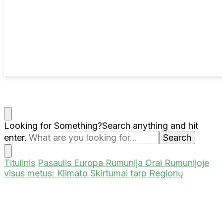
Looking for Something?
Search anything and hit
enter.
Titulinis
Pasaulis
Europa
Rumunija
Orai Rumunijoje
visus metus: Klimato Skirtumai tarp Regionų