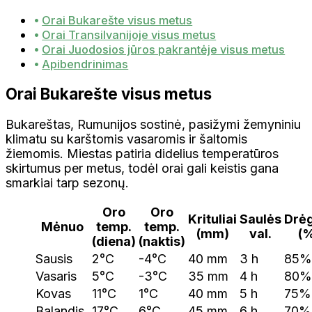
Orai Bukarešte visus metus
Orai Transilvanijoje visus metus
Orai Juodosios jūros pakrantėje visus metus
Apibendrinimas
Orai Bukarešte visus metus
Bukareštas, Rumunijos sostinė, pasižymi žemyniniu
klimatu su karštomis vasaromis ir šaltomis
žiemomis. Miestas patiria didelius temperatūros
skirtumus per metus, todėl orai gali keistis gana
smarkiai tarp sezonų.
Oro
Oro
Krituliai
Saulės
Drė
Mėnuo
temp.
temp.
(mm)
val.
(
(diena)
(naktis)
Sausis
2°C
-4°C
40 mm
3 h
85%
Vasaris
5°C
-3°C
35 mm
4 h
80%
Kovas
11°C
1°C
40 mm
5 h
75%
Balandis
17°C
6°C
45 mm
6 h
70%