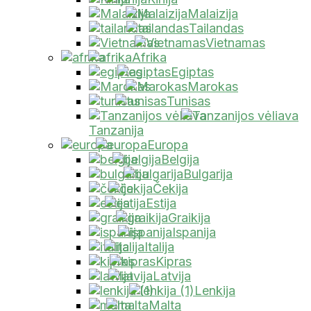
Malaizija
Tailandas
Vietnamas
Afrika
Egiptas
Marokas
Tunisas
Tanzanija
Europa
Belgija
Bulgarija
Čekija
Estija
Graikija
Ispanija
Italija
Kipras
Latvija
Lenkija
Malta