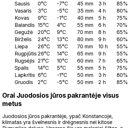
Sausis
0°C
-7°C
45 mm
3 h
85%
Vasaris
3°C
-5°C
35 mm
4 h
80%
Kovas
9°C
-1°C
40 mm
5 h
75%
Balandis
15°C
4°C
55 mm
6 h
70%
Gegužė
20°C
9°C
70 mm
8 h
65%
Birželis
24°C
13°C
80 mm
9 h
60%
Liepa
26°C
15°C
70 mm
10 h
55%
Rugpjūtis
26°C
14°C
65 mm
9 h
55%
Rugsėjis
21°C
10°C
60 mm
7 h
65%
Spalis
14°C
5°C
55 mm
5 h
75%
Lapkritis
6°C
-1°C
50 mm
3 h
80%
Gruodis
2°C
-5°C
50 mm
2 h
85%
Orai Juodosios jūros pakrantėje visus
metus
Juodosios jūros pakrantėje, ypač Konstancoje,
klimatas yra švelnesnis ir drėgnesnis nei kitose