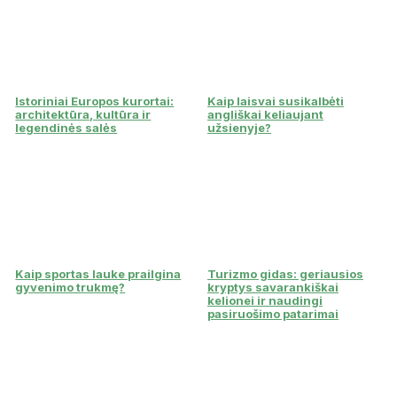
Istoriniai Europos kurortai:
Kaip laisvai susikalbėti
architektūra, kultūra ir
angliškai keliaujant
legendinės salės
užsienyje?
Kaip sportas lauke prailgina
Turizmo gidas: geriausios
gyvenimo trukmę?
kryptys savarankiškai
kelionei ir naudingi
pasiruošimo patarimai