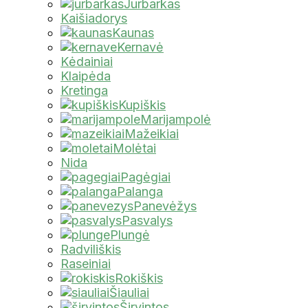
Jurbarkas
Kaišiadorys
Kaunas
Kernavė
Kėdainiai
Klaipėda
Kretinga
Kupiškis
Marijampolė
Mažeikiai
Molėtai
Nida
Pagėgiai
Palanga
Panevėžys
Pasvalys
Plungė
Radviliškis
Raseiniai
Rokiškis
Šiauliai
Širvintos