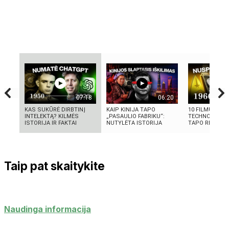
07:18
06:20
KAS SUKŪRĖ DIRBTINĮ
KAIP KINIJA TAPO
10 FILMUOSE 
INTELEKTĄ? KILMĖS
„PASAULIO FABRIKU“:
TECHNOLOGIJŲ
ISTORIJA IR FAKTAI
NUTYLĖTA ISTORIJA
TAPO REALYBE
Taip pat skaitykite
Naudinga informacija