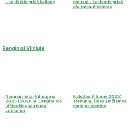
– ką tikėtis prieš kelionę
mėnesį – ko tikėtis prieš
planuojant kelionę
Renginiai Vilniuje
Naujieji metai Vilniuje iš
Kalėdos Vilniuje 2025:
2025 į 2026 m. Originalios
stebuklų, šviesų ir žiemos
idėjos Naujųjų metų
magijos sostinė
sutikimui