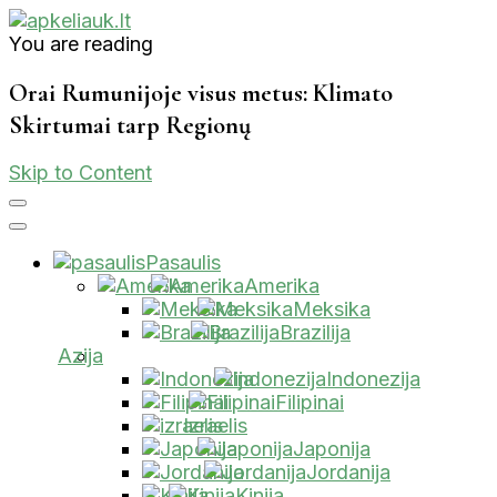
You are reading
Apkeliauk.lt
Orai Rumunijoje visus metus: Klimato
Skirtumai tarp Regionų
Skip to Content
Pasaulis
Amerika
Meksika
Brazilija
Azija
Indonezija
Filipinai
Izraelis
Japonija
Jordanija
Kinija