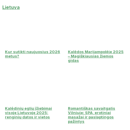
Lietuva
Kur sutikti naujuosius 2026
Kalėdos Marijampolėje 2025
metus?
– Magiškiausias žiemos
gidas
Kalėdinių eglių įžiebimai
Romantiškas savaitgalis
visoje Lietuvoje 2025:
Vilniuje: SPA, erotiniai
renginių datos ir vietos
masažai ir paslaptingos
pažintys