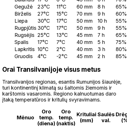
Gegužė
23°C
11°C
60 mm
8 h
65%
Birželis
27°C
15°C
70 mm
9 h
60%
Liepa
30°C
17°C
50 mm
10 h
55%
Rugpjūtis
30°C
17°C
50 mm
9 h
55%
Rugsėjis
25°C
13°C
45 mm
7 h
65%
Spalis
17°C
7°C
40 mm
5 h
75%
Lapkritis
10°C
2°C
40 mm
3 h
80%
Gruodis
4°C
-2°C
45 mm
2 h
85%
Orai Transilvanijoje visus metus
Transilvanijos regionas, esantis Rumunijos šiaurėje,
turi kontinentinį klimatą su šaltomis žiemomis ir
karštomis vasaromis. Regiono kalnuotumas daro
įtaką temperatūros ir kritulių svyravimams.
Oro
Oro
Krituliai
Saulės
Drė
Mėnuo
temp.
temp.
(mm)
val.
(
(diena)
(naktis)