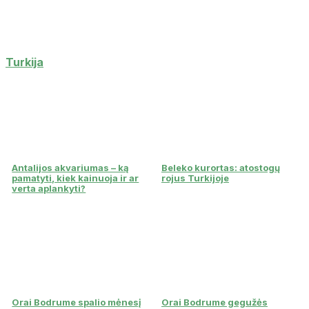
Turkija
Antalijos akvariumas – ką
Beleko kurortas: atostogų
pamatyti, kiek kainuoja ir ar
rojus Turkijoje
verta aplankyti?
Orai Bodrume spalio mėnesį
Orai Bodrume gegužės