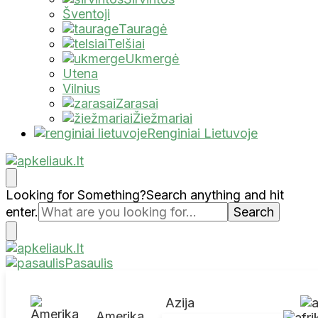
Šventoji
Tauragė
Telšiai
Ukmergė
Utena
Vilnius
Zarasai
Žiežmariai
Renginiai Lietuvoje
Apkeliauk.lt
Looking for Something?
Search anything and hit
enter.
Pasaulis
Apkeliauk.lt
Azija
Amerika