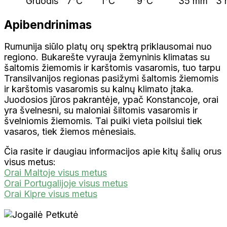
Gruodis
7°C
1°C
9°C
35 mm
3 
Apibendrinimas
Rumunija siūlo platų orų spektrą priklausomai nuo
regiono. Bukarešte vyrauja žemyninis klimatas su
šaltomis žiemomis ir karštomis vasaromis, tuo tarpu
Transilvanijos regionas pasižymi šaltomis žiemomis
ir karštomis vasaromis su kalnų klimato įtaka.
Juodosios jūros pakrantėje, ypač Konstancoje, orai
yra švelnesni, su maloniai šiltomis vasaromis ir
švelniomis žiemomis. Tai puiki vieta poilsiui tiek
vasaros, tiek žiemos mėnesiais.
Čia rasite ir daugiau informacijos apie kitų šalių orus
visus metus:
Orai Maltoje visus metus
Orai Portugalijoje visus metus
Orai Kipre visus metus