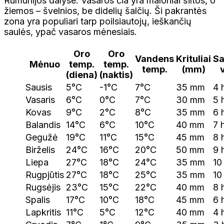
Rumunijos dalyse. Vasaros čia yra maloniai šiltos, o
žiemos – švelnios, be didelių šalčių. Ši pakrantės
zona yra populiari tarp poilsiautojų, ieškančių
saulės, ypač vasaros mėnesiais.
Oro
Oro
Vandens
Krituliai
Sa
Mėnuo
temp.
temp.
temp.
(mm)
v
(diena)
(naktis)
Sausis
5°C
-1°C
7°C
35 mm
4 
Vasaris
6°C
0°C
7°C
30 mm
5 
Kovas
9°C
2°C
8°C
35 mm
6 
Balandis
14°C
6°C
10°C
40 mm
7 
Gegužė
19°C
11°C
15°C
45 mm
8 
Birželis
24°C
16°C
20°C
50 mm
9 
Liepa
27°C
18°C
24°C
35 mm
10
Rugpjūtis
27°C
18°C
25°C
35 mm
10
Rugsėjis
23°C
15°C
22°C
40 mm
8 
Spalis
17°C
10°C
18°C
45 mm
6 
Lapkritis
11°C
5°C
12°C
40 mm
4 