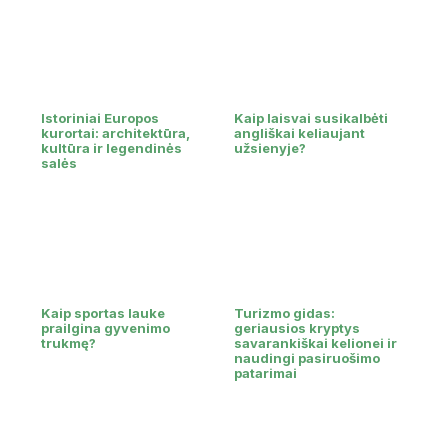
Istoriniai Europos
Kaip laisvai susikalbėti
kurortai: architektūra,
angliškai keliaujant
kultūra ir legendinės
užsienyje?
salės
Kaip sportas lauke
Turizmo gidas:
prailgina gyvenimo
geriausios kryptys
trukmę?
savarankiškai kelionei ir
naudingi pasiruošimo
patarimai