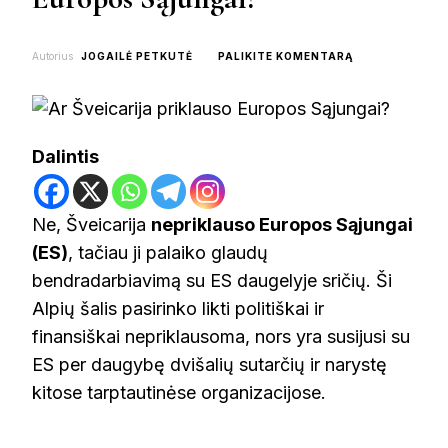
ON
Autorius
JOGAILĖ PETKUTĖ
PALIKITE KOMENTARĄ
AR
ŠVEICARIJA
PRIKLAUSO
EUROPOS
SĄJUNGAI?
Dalintis
Ne, Šveicarija
nepriklauso Europos Sąjungai
(ES)
, tačiau ji palaiko glaudų
bendradarbiavimą su ES daugelyje sričių. Ši
Alpių šalis pasirinko likti politiškai ir
finansiškai nepriklausoma, nors yra susijusi su
ES per daugybę dvišalių sutarčių ir narystę
kitose tarptautinėse organizacijose.