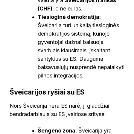
valiuta yra
Šveicarijos frankas
(CHF)
, o ne euras.
Tiesioginė demokratija:
Šveicarija turi unikalią tiesioginės
demokratijos sistemą, kurioje
gyventojai dažnai balsuoja
svarbiais klausimais, įskaitant
santykius su ES. Dauguma
balsavusiųjų nusprendė nepalaikyti
pilnos integracijos.
Šveicarijos ryšiai su ES
Nors Šveicarija nėra ES narė, ji glaudžiai
bendradarbiauja su ES įvairiose srityse:
Šengeno zona:
Šveicarija yra