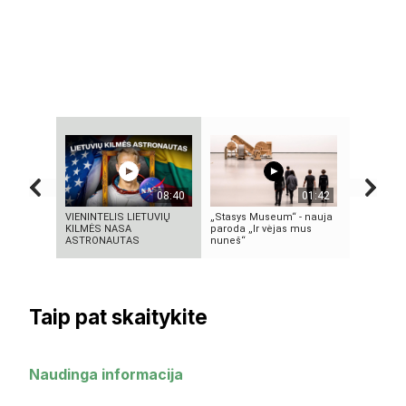
08:40
01:42
VIENINTELIS LIETUVIŲ
„Stasys Museum“ - nauja
Autorius 
KILMĖS NASA
paroda „Ir vėjas mus
Mascinsk
ASTRONAUTAS
nuneš“
Taip pat skaitykite
Naudinga informacija