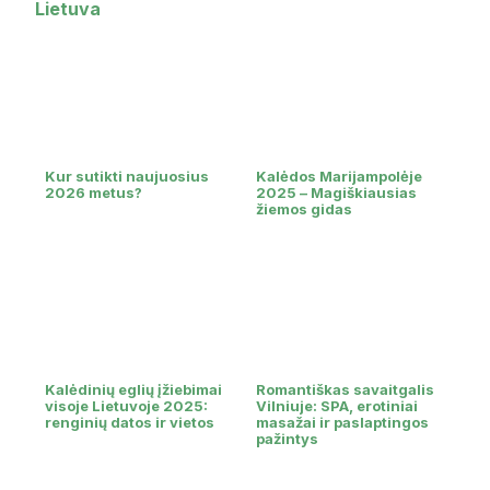
Lietuva
Kur sutikti naujuosius
Kalėdos Marijampolėje
2026 metus?
2025 – Magiškiausias
žiemos gidas
Kalėdinių eglių įžiebimai
Romantiškas savaitgalis
visoje Lietuvoje 2025:
Vilniuje: SPA, erotiniai
renginių datos ir vietos
masažai ir paslaptingos
pažintys