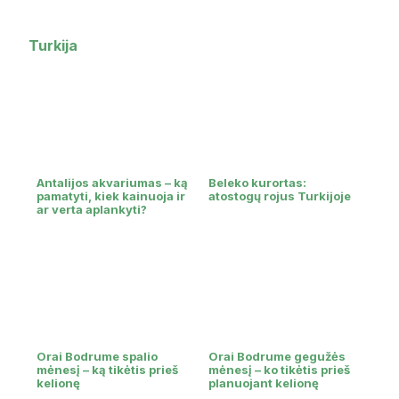
Turkija
Antalijos akvariumas – ką
Beleko kurortas:
pamatyti, kiek kainuoja ir
atostogų rojus Turkijoje
ar verta aplankyti?
Orai Bodrume spalio
Orai Bodrume gegužės
mėnesį – ką tikėtis prieš
mėnesį – ko tikėtis prieš
kelionę
planuojant kelionę