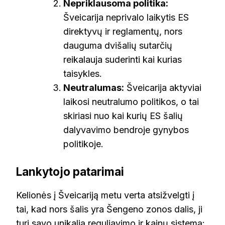
Nepriklausoma politika:
Šveicarija neprivalo laikytis ES
direktyvų ir reglamentų, nors
dauguma dvišalių sutarčių
reikalauja suderinti kai kurias
taisykles.
Neutralumas:
Šveicarija aktyviai
laikosi neutralumo politikos, o tai
skiriasi nuo kai kurių ES šalių
dalyvavimo bendroje gynybos
politikoje.
Lankytojo patarimai
Kelionės į Šveicariją metu verta atsižvelgti į
tai, kad nors šalis yra Šengeno zonos dalis, ji
turi savo unikalią reguliavimo ir kainų sistemą: