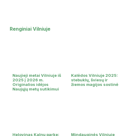
Renginiai Vilniuje
Naujieji metai Vilniuje iš
Kalėdos Vilniuje 2025:
2025 į 2026 m.
stebuklų, šviesų ir
Originalios idėjos
žiemos magijos sostinė
Naujųjų metų sutikimui
Helovinas Kalnų parke:
Mindauginės Vilniuje