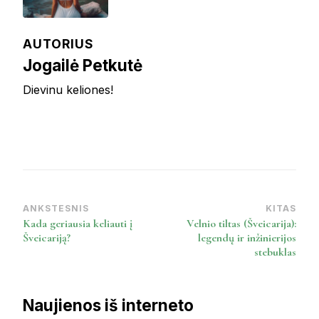
AUTORIUS
Jogailė Petkutė
Dievinu keliones!
ANKSTESNIS
KITAS
Post
Kada geriausia keliauti į
Velnio tiltas (Šveicarija):
Navigation
Šveicariją?
legendų ir inžinierijos
stebuklas
Naujienos iš interneto