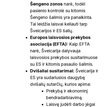
Šengeno zonos
narė, todėl
pasienio kontrolė su kitomis
Šengeno šalimis yra panaikinta.
Tai leidžia laisvai keliauti tarp
Šveicarijos ir ES šalių.
Europos laisvosios prekybos
asociacija (EFTA):
Kaip EFTA
narė, Šveicarija dalyvauja
laisvosios prekybos susitarimuose
su ES ir kitomis pasaulio šalimis.
Dvišaliai susitarimai:
Šveicarija ir
ES yra sudariusios daugybę
dvišalių sutarčių, kurios apima:
Prekybą ir ekonominį
bendradarbiavimą.
Laisvę judėti darbo jėgai