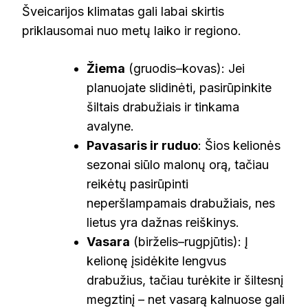
Šveicarijos klimatas gali labai skirtis
priklausomai nuo metų laiko ir regiono.
Žiema
(gruodis–kovas): Jei
planuojate slidinėti, pasirūpinkite
šiltais drabužiais ir tinkama
avalyne.
Pavasaris ir ruduo
: Šios kelionės
sezonai siūlo malonų orą, tačiau
reikėtų pasirūpinti
neperšlampamais drabužiais, nes
lietus yra dažnas reiškinys.
Vasara
(birželis–rugpjūtis): Į
kelionę įsidėkite lengvus
drabužius, tačiau turėkite ir šiltesnį
megztinį – net vasarą kalnuose gali