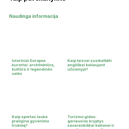
Naudinga informacija
Istoriniai Europos
Kaip laisvai susikalbėti
kurortai: architektūra,
angliškai keliaujant
kultūra ir legendinės
užsienyje?
salės
Kaip sportas lauke
Turizmo gidas:
prailgina gyvenimo
geriausios kryptys
trukmę?
savarankiškai kelionei ir