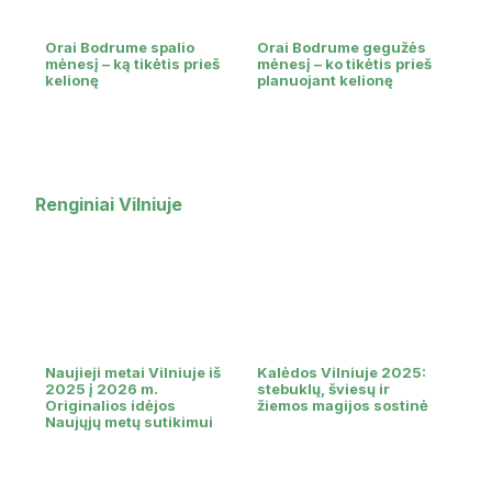
Orai Bodrume spalio
Orai Bodrume gegužės
mėnesį – ką tikėtis prieš
mėnesį – ko tikėtis prieš
kelionę
planuojant kelionę
Renginiai Vilniuje
Naujieji metai Vilniuje iš
Kalėdos Vilniuje 2025:
2025 į 2026 m.
stebuklų, šviesų ir
Originalios idėjos
žiemos magijos sostinė
Naujųjų metų sutikimui