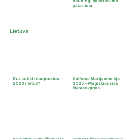
naudingi pasiruošimo
patarimai
Lietuva
Kur sutikti naujuosius
Kalėdos Marijampolėje
2026 metus?
2025 – Magiškiausias
žiemos gidas
Kalėdinių eglių įžiebimai
Romantiškas savaitgalis