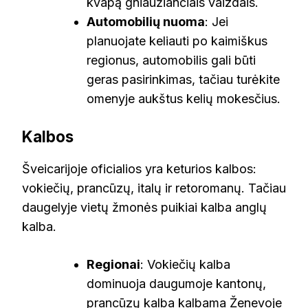
kvapą gniaužiančiais vaizdais.
Automobilių nuoma
: Jei
planuojate keliauti po kaimiškus
regionus, automobilis gali būti
geras pasirinkimas, tačiau turėkite
omenyje aukštus kelių mokesčius.
Kalbos
Šveicarijoje oficialios yra keturios kalbos:
vokiečių, prancūzų, italų ir retoromanų. Tačiau
daugelyje vietų žmonės puikiai kalba anglų
kalba.
Regionai
: Vokiečių kalba
dominuoja daugumoje kantonų,
prancūzų kalba kalbama Ženevoje