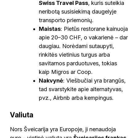
Swiss Travel Pass
, kuris suteikia
neribotą susisiekimą daugelyje
transporto priemonių.
Maistas
: Pietūs restorane kainuoja
apie 20–30 CHF, o vakarienė – dar
daugiau. Norėdami sutaupyti,
rinkitės vietinius turgus arba
savitarnos parduotuves, tokias
kaip Migros ar Coop.
Nakvynė
: Viešbučiai yra brangūs,
tad svarstykite apie alternatyvas,
pvz., Airbnb arba kempingus.
Valiuta
Nors Šveicarija yra Europoje, ji nenaudoja
euro – vietinė valiuta yra
Šveicarijos frankas