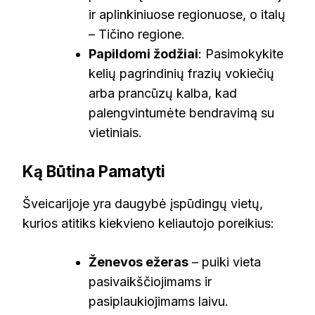
ir aplinkiniuose regionuose, o italų
– Tičino regione.
Papildomi žodžiai
: Pasimokykite
kelių pagrindinių frazių vokiečių
arba prancūzų kalba, kad
palengvintumėte bendravimą su
vietiniais.
Ką Būtina Pamatyti
Šveicarijoje yra daugybė įspūdingų vietų,
kurios atitiks kiekvieno keliautojo poreikius:
Ženevos ežeras
– puiki vieta
pasivaikščiojimams ir
pasiplaukiojimams laivu.