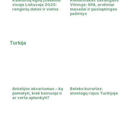
visoje Lietuvoje 2025:
Vilniuje: SPA, erotiniai
renginių datos ir vietos
masažai ir paslaptingos
pažintys
Turkija
Antalijos akvariumas – ką
Beleko kurortas:
pamatyti, kiek kainuoja ir
atostogų rojus Turkijoje
ar verta aplankyti?