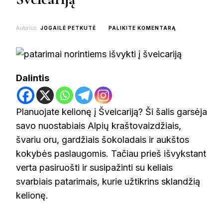
ON
Autorius
JOGAILĖ PETKUTĖ
PALIKITE KOMENTARĄ
PATARIMAI
NORINTIEMS
IŠVYKTI
Į
ŠVEICARIJĄ
Dalintis
Planuojate kelionę į Šveicariją? Ši šalis garsėja
savo nuostabiais Alpių kraštovaizdžiais,
švariu oru, gardžiais šokoladais ir aukštos
kokybės paslaugomis. Tačiau prieš išvykstant
verta pasiruošti ir susipažinti su keliais
svarbiais patarimais, kurie užtikrins sklandžią
kelionę.