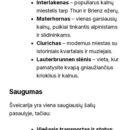
Interlakenas
– populiarus kalnų
miestelis tarp Thun ir Brienz ežerų.
Materhornas
– vienas garsiausių
kalnų, puikiai tinkantis alpinistams
ir slidininkams.
Ciurichas
– modernus miestas su
istoriniais kvartalais ir muziejais.
Lauterbrunnen slėnis
– vieta, kur
pamatysite kvapą gniaužiančius
krioklius ir kalnus.
Saugumas
Šveicarija yra viena saugiausių šalių
pasaulyje, tačiau:
Viešasis transportas ir stotys
: