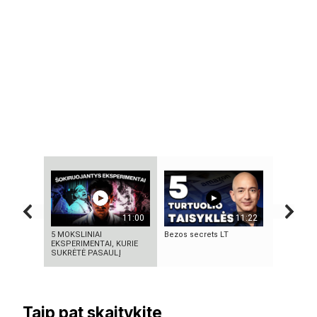
11:00
11:22
5 MOKSLINIAI
Bezos secrets LT
Vilniaus s
EKSPERIMENTAI, KURIE
SUKRĖTĖ PASAULĮ
Taip pat skaitykite