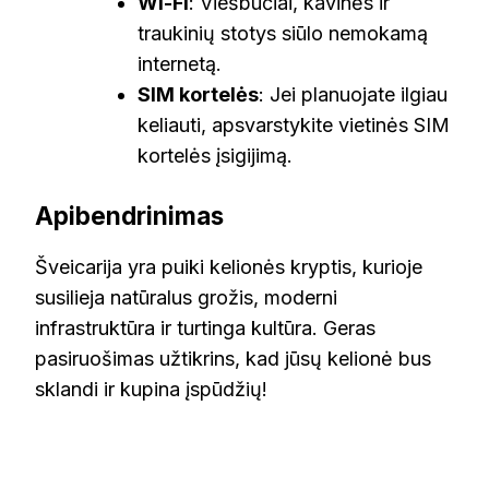
Wi-Fi
: Viešbučiai, kavinės ir
traukinių stotys siūlo nemokamą
internetą.
SIM kortelės
: Jei planuojate ilgiau
keliauti, apsvarstykite vietinės SIM
kortelės įsigijimą.
Apibendrinimas
Šveicarija yra puiki kelionės kryptis, kurioje
susilieja natūralus grožis, moderni
infrastruktūra ir turtinga kultūra. Geras
pasiruošimas užtikrins, kad jūsų kelionė bus
sklandi ir kupina įspūdžių!