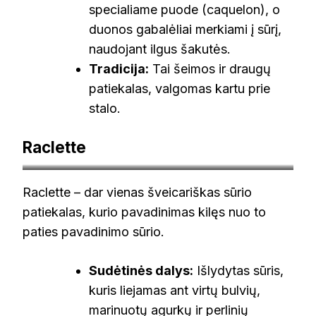
specialiame puode (caquelon), o
duonos gabalėliai merkiami į sūrį,
naudojant ilgus šakutės.
Tradicija:
Tai šeimos ir draugų
patiekalas, valgomas kartu prie
stalo.
Raclette
petitegourmets.com
Raclette – dar vienas šveicariškas sūrio
patiekalas, kurio pavadinimas kilęs nuo to
paties pavadinimo sūrio.
Sudėtinės dalys:
Išlydytas sūris,
kuris liejamas ant virtų bulvių,
marinuotų agurkų ir perlinių