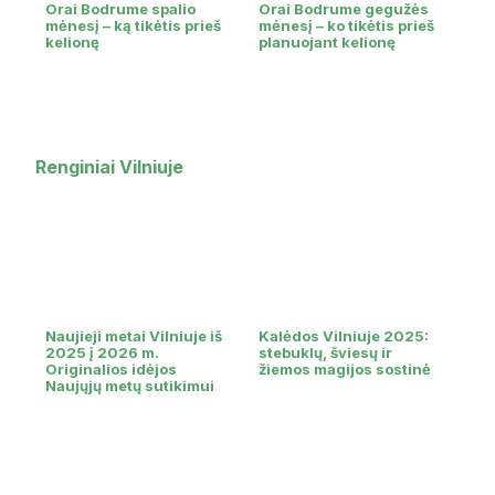
Orai Bodrume spalio
Orai Bodrume gegužės
mėnesį – ką tikėtis prieš
mėnesį – ko tikėtis prieš
kelionę
planuojant kelionę
Renginiai Vilniuje
Naujieji metai Vilniuje iš
Kalėdos Vilniuje 2025:
2025 į 2026 m.
stebuklų, šviesų ir
Originalios idėjos
žiemos magijos sostinė
Naujųjų metų sutikimui