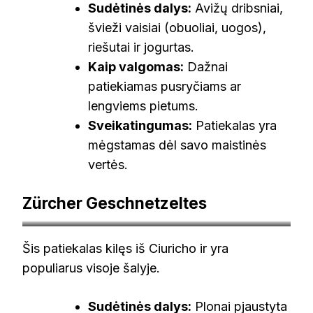
Sudėtinės dalys:
Avižų dribsniai,
švieži vaisiai (obuoliai, uogos),
riešutai ir jogurtas.
Kaip valgomas:
Dažnai
patiekiamas pusryčiams ar
lengviems pietums.
Sveikatingumas:
Patiekalas yra
mėgstamas dėl savo maistinės
vertės.
Zürcher Geschnetzeltes
arteflame.com
Šis patiekalas kilęs iš Ciuricho ir yra
populiarus visoje šalyje.
Sudėtinės dalys:
Plonai pjaustyta