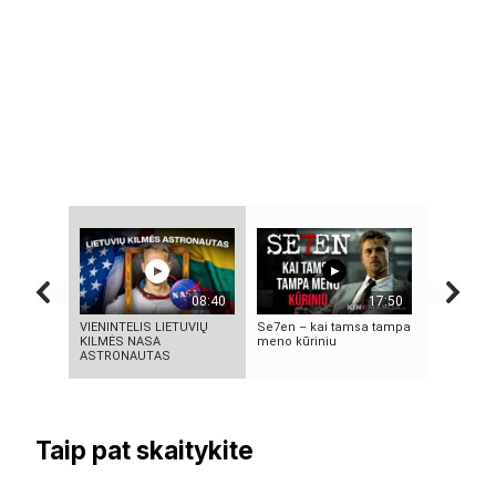
08:40
17:50
VIENINTELIS LIETUVIŲ
Se7en – kai tamsa tampa
„Bręstanti
KILMĖS NASA
meno kūriniu
kriminalin
ASTRONAUTAS
pakeitęs te
Taip pat skaitykite