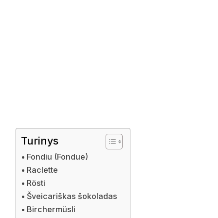
Turinys
Fondiu (Fondue)
Raclette
Rösti
Šveicariškas šokoladas
Birchermüsli