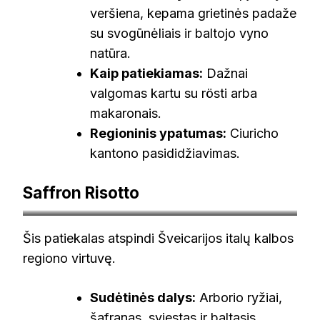
veršiena, kepama grietinės padaže
su svogūnėliais ir baltojo vyno
natūra.
Kaip patiekiamas:
Dažnai
valgomas kartu su rösti arba
makaronais.
Regioninis ypatumas:
Ciuricho
kantono pasididžiavimas.
Saffron Risotto
foodandwine.com
Šis patiekalas atspindi Šveicarijos italų kalbos
regiono virtuvę.
Sudėtinės dalys:
Arborio ryžiai,
šafranas, sviestas ir baltasis