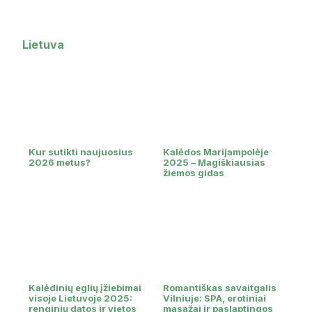
Lietuva
Kur sutikti naujuosius
Kalėdos Marijampolėje
2026 metus?
2025 – Magiškiausias
žiemos gidas
Kalėdinių eglių įžiebimai
Romantiškas savaitgalis
visoje Lietuvoje 2025:
Vilniuje: SPA, erotiniai
renginių datos ir vietos
masažai ir paslaptingos