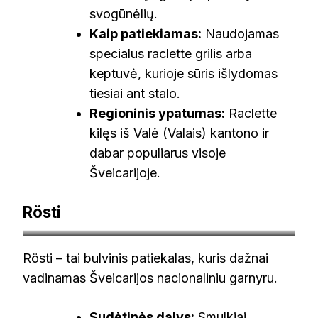
svogūnėlių.
Kaip patiekiamas:
Naudojamas
specialus raclette grilis arba
keptuvė, kurioje sūris išlydomas
tiesiai ant stalo.
Regioninis ypatumas:
Raclette
kilęs iš Valė (Valais) kantono ir
dabar populiarus visoje
Šveicarijoje.
Rösti
petersfoodadventures.com
Rösti – tai bulvinis patiekalas, kuris dažnai
vadinamas Šveicarijos nacionaliniu garnyru.
Sudėtinės dalys:
Smulkiai