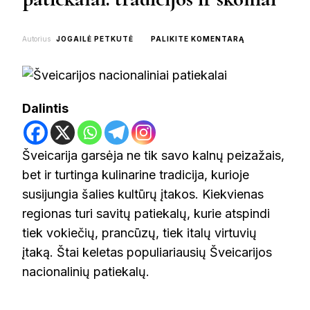
ON
Autorius
JOGAILĖ PETKUTĖ
PALIKITE KOMENTARĄ
ŠVEICARIJOS
NACIONALINIAI
PATIEKALAI:
TRADICIJOS
IR
Dalintis
SKONIAI
Šveicarija garsėja ne tik savo kalnų peizažais,
bet ir turtinga kulinarine tradicija, kurioje
susijungia šalies kultūrų įtakos. Kiekvienas
regionas turi savitų patiekalų, kurie atspindi
tiek vokiečių, prancūzų, tiek italų virtuvių
įtaką. Štai keletas populiariausių Šveicarijos
nacionalinių patiekalų.