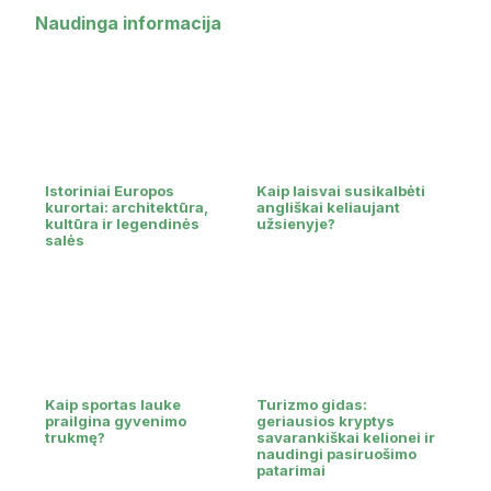
Naudinga informacija
Istoriniai Europos
Kaip laisvai susikalbėti
kurortai: architektūra,
angliškai keliaujant
kultūra ir legendinės
užsienyje?
salės
Kaip sportas lauke
Turizmo gidas:
prailgina gyvenimo
geriausios kryptys
trukmę?
savarankiškai kelionei ir
naudingi pasiruošimo
patarimai