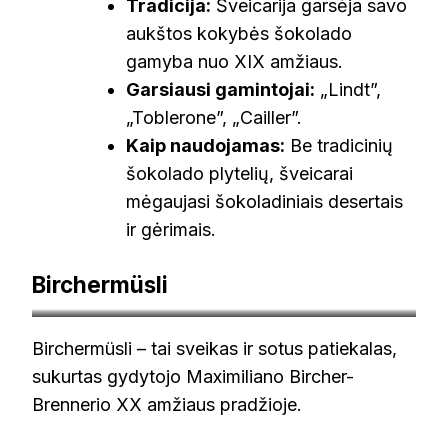
Tradicija:
Šveicarija garsėja savo
aukštos kokybės šokolado
gamyba nuo XIX amžiaus.
Garsiausi gamintojai:
„Lindt”,
„Toblerone”, „Cailler”.
Kaip naudojamas:
Be tradicinių
šokolado plytelių, šveicarai
mėgaujasi šokoladiniais desertais
ir gėrimais.
Birchermüsli
fooby.ch
Birchermüsli – tai sveikas ir sotus patiekalas,
sukurtas gydytojo Maximiliano Bircher-
Brennerio XX amžiaus pradžioje.