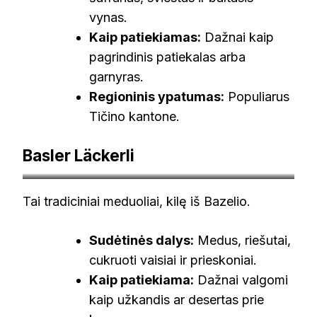
vynas.
Kaip patiekiamas:
Dažnai kaip
pagrindinis patiekalas arba
garnyras.
Regioninis ypatumas:
Populiarus
Tičino kantone.
Basler Läckerli
beinspired.au
Tai tradiciniai meduoliai, kilę iš Bazelio.
Sudėtinės dalys:
Medus, riešutai,
cukruoti vaisiai ir prieskoniai.
Kaip patiekiama:
Dažnai valgomi
kaip užkandis ar desertas prie