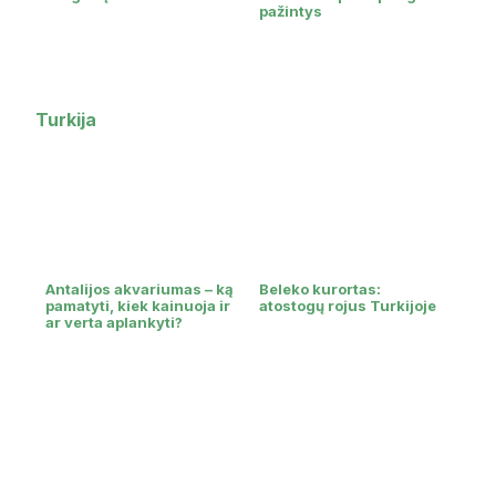
pažintys
Turkija
Antalijos akvariumas – ką
Beleko kurortas:
pamatyti, kiek kainuoja ir
atostogų rojus Turkijoje
ar verta aplankyti?