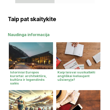
Taip pat skaitykite
Naudinga informacija
Istoriniai Europos
Kaip laisvai susikalbėti
kurortai: architektūra,
angliškai keliaujant
kultūra ir legendinės
užsienyje?
salės