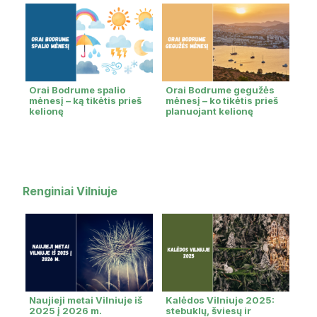
Orai Bodrume spalio
Orai Bodrume gegužės
mėnesį – ką tikėtis prieš
mėnesį – ko tikėtis prieš
kelionę
planuojant kelionę
Renginiai Vilniuje
Naujieji metai Vilniuje iš
Kalėdos Vilniuje 2025:
2025 į 2026 m.
stebuklų, šviesų ir