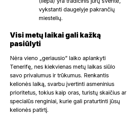
(liepa) yra tradicinis jūrų šventė,
vykstanti daugelyje pakrančių
miestelių.
Visi metų laikai gali kažką
pasiūlyti
Nėra vieno „geriausio” laiko aplankyti
Tenerifę, nes kiekvienas metų laikas siūlo
savo privalumus ir trūkumus. Renkantis
kelionės laiką, svarbu įvertinti asmeninius
prioritetus, tokius kaip oras, turistų skaičius ar
specialūs renginiai, kurie gali praturtinti jūsų
kelionės patirtį.