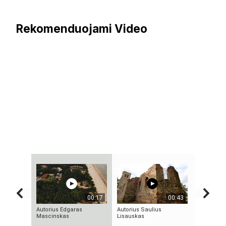
Rekomenduojami Video
00:17
00:43
Autorius Edgaras
Autorius Saulius
„Septynių 
Mascinskas
Lisauskas
Riteris" – 
paprastum