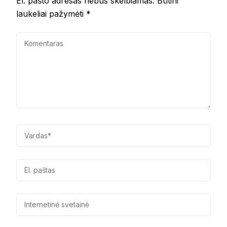
El. pašto adresas nebus skelbiamas.
Būtini
laukeliai pažymėti
*