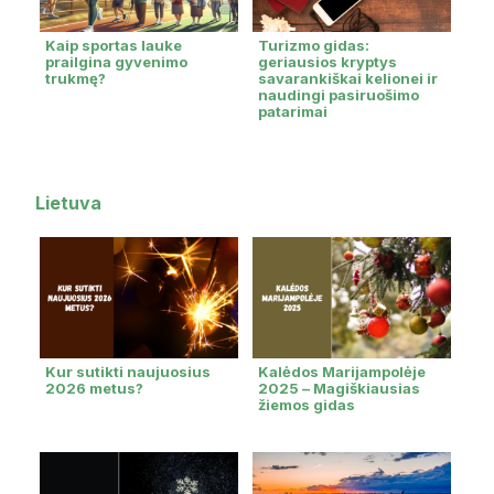
Kaip sportas lauke
Turizmo gidas:
prailgina gyvenimo
geriausios kryptys
trukmę?
savarankiškai kelionei ir
naudingi pasiruošimo
patarimai
Lietuva
Kur sutikti naujuosius
Kalėdos Marijampolėje
2026 metus?
2025 – Magiškiausias
žiemos gidas