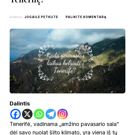
ON
Autorius
JOGAILĖ PETKUTĖ
PALIKITE KOMENTARĄ
KADA
GERIAUSIAS
LAIKAS
KELIAUTI
Į
TENERIFĘ?
Dalintis
Tenerifė, vadinama „amžino pavasario sala”
dėl savo nuolat šilto klimato, yra viena iš tų