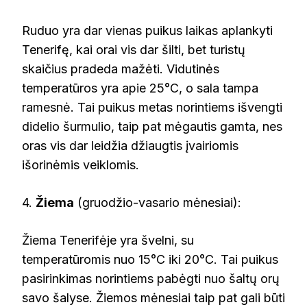
Ruduo yra dar vienas puikus laikas aplankyti
Tenerifę, kai orai vis dar šilti, bet turistų
skaičius pradeda mažėti. Vidutinės
temperatūros yra apie 25°C, o sala tampa
ramesnė. Tai puikus metas norintiems išvengti
didelio šurmulio, taip pat mėgautis gamta, nes
oras vis dar leidžia džiaugtis įvairiomis
išorinėmis veiklomis.
4.
Žiema
(gruodžio-vasario mėnesiai):
Žiema Tenerifėje yra švelni, su
temperatūromis nuo 15°C iki 20°C. Tai puikus
pasirinkimas norintiems pabėgti nuo šaltų orų
savo šalyse. Žiemos mėnesiai taip pat gali būti