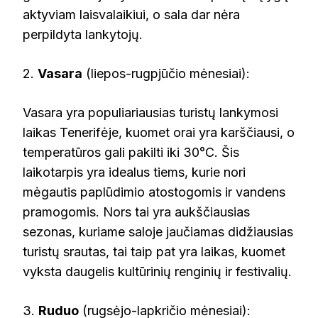
aktyviam laisvalaikiui, o sala dar nėra
perpildyta lankytojų.
2.
Vasara
(liepos-rugpjūčio mėnesiai):
Vasara yra populiariausias turistų lankymosi
laikas Tenerifėje, kuomet orai yra karščiausi, o
temperatūros gali pakilti iki 30°C. Šis
laikotarpis yra idealus tiems, kurie nori
mėgautis paplūdimio atostogomis ir vandens
pramogomis. Nors tai yra aukščiausias
sezonas, kuriame saloje jaučiamas didžiausias
turistų srautas, tai taip pat yra laikas, kuomet
vyksta daugelis kultūrinių renginių ir festivalių.
3.
Ruduo
(rugsėjo-lapkričio mėnesiai):