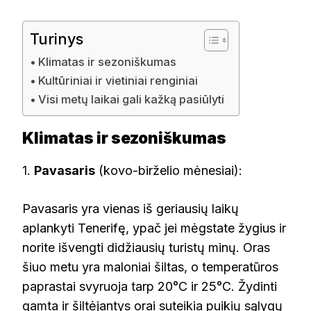
Turinys
Klimatas ir sezoniškumas
Kultūriniai ir vietiniai renginiai
Visi metų laikai gali kažką pasiūlyti
Klimatas ir sezoniškumas
1.
Pavasaris
(kovo-birželio mėnesiai):
Pavasaris yra vienas iš geriausių laikų
aplankyti Tenerifę, ypač jei mėgstate žygius ir
norite išvengti didžiausių turistų minų. Oras
šiuo metu yra maloniai šiltas, o temperatūros
paprastai svyruoja tarp 20°C ir 25°C. Žydinti
gamta ir šiltėjantys orai suteikia puikių sąlygų