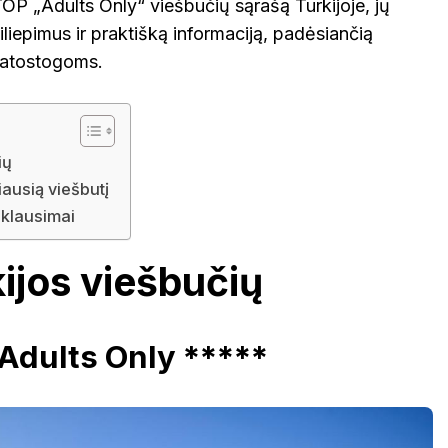
TOP „Adults Only“ viešbučių sąrašą Turkijoje, jų
iliepimus ir praktišką informaciją, padėsiančią
tą atostogoms.
ių
iausią viešbutį
klausimai
ijos viešbučių
 Adults Only *****