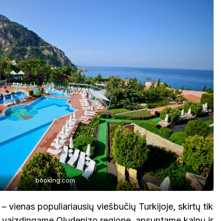
booking.com
– vienas populiariausių viešbučių Turkijoje, skirtų tik
s vaizdingame Oludenizo regione, apsuptame kalnų ir