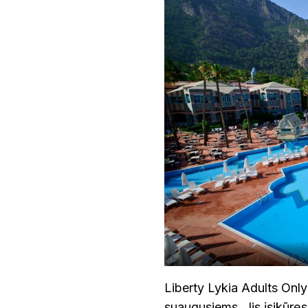
Liberty Lykia Adults Only 
suaugusiems. Jis įsikūrę