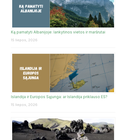
Ką pamatyti Albanijoje: lankytinos vietos ir maršrutai
15 liepos, 2026
Islandija ir Europos Sąjunga: ar Islandija priklauso ES?
15 liepos, 2026