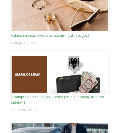
Kokius nišinius kvepalus pasiimti į atostogas?
27 liepos, 2026
Albanijos valiuta: lekas, kursas į eurus ir pinigų keitimo
patarimai
24 liepos, 2026