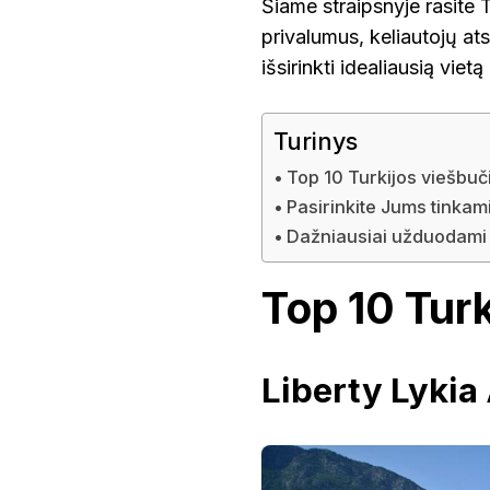
Šiame straipsnyje rasite 
privalumus, keliautojų ats
išsirinkti idealiausią vie
Turinys
Top 10 Turkijos viešbuč
Pasirinkite Jums tinkam
Dažniausiai užduodami 
Top 10 Turk
Liberty Lykia