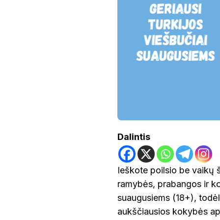
GERIAUSI
TURKIJOS
VIEŠBUČIAI
SUAUGUSIEMS:
RAMYBĖS
IR
PRABANGOS
OAZĖS
Dalintis
Ieškote poilsio be vaikų š
ramybės, prabangos ir komf
suaugusiems (18+), todėl
aukščiausios kokybės ap