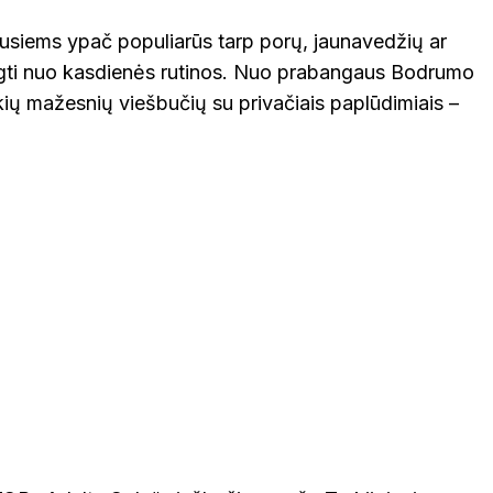
gusiems ypač populiarūs tarp porų, jaunavedžių ar
ėgti nuo kasdienės rutinos. Nuo prabangaus Bodrumo
aukių mažesnių viešbučių su privačiais paplūdimiais –