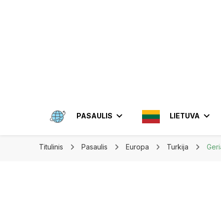
Apkeliauk.lt
PASAULIS
LIETUVA
Titulinis
Pasaulis
Europa
Turkija
Geri
AMERIKA
ALYTUS
AZIJA
ELEKTRĖN
MEKSIKA
BRAZIL
INDON
JONIŠKIS
JORDA