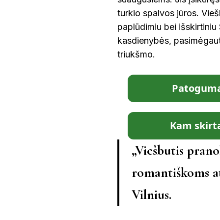
turkio spalvos jūros. Vieš
paplūdimiu bei išskirtiniu
kasdienybės, pasimėgaut
triukšmo.
Patoguma
Kam skirt
„Viešbutis prano
romantiškoms at
Vilnius.