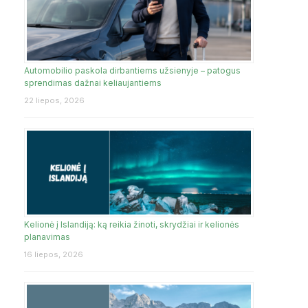
Automobilio paskola dirbantiems užsienyje – patogus
sprendimas dažnai keliaujantiems
22 liepos, 2026
Kelionė į Islandiją: ką reikia žinoti, skrydžiai ir kelionės
planavimas
16 liepos, 2026