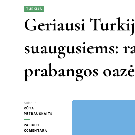
TURKIJA
KAUNAS
Geriausi Turkij
VIETN
KRETINGA
suaugusiems: r
MOLĖTAI
prabangos oazė
PANEVĖŽY
RASEINIAI
ŠVENTOJI
Autorius
RŪTA
PETRAUSKAITĖ
UTENA
PALIKITE
ON
KOMENTARĄ