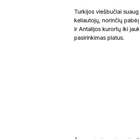
Turkijos viešbučiai suau
keliautojų, norinčių pab
ir Antalijos kurortų iki j
pasirinkimas platus.