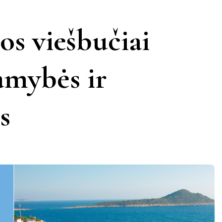
KERNAVĖ
KĖDAINIAI
LATVIJA
os viešbučiai
AMAS
KUPIŠKIS
MARIJAMPOLĖ
PRANCŪZIJA
amybės ir
NIDA
PAGĖGIAI
ŠVEICARIJA
s
S
PASVALYS
PLUNGĖ
VOKIETIJA
ROKIŠKIS
ŠIAULIAI
TAURAGĖ
TELŠIAI
VILNIUS
ZARASAI