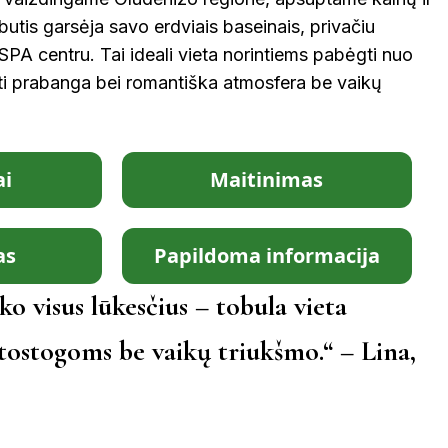
butis garsėja savo erdviais baseinais, privačiu
 SPA centru. Tai ideali vieta norintiems pabėgti nuo
i prabanga bei romantiška atmosfera be vaikų
i
Maitinimas
as
Papildoma informacija
ko visus lūkesčius – tobula vieta
ostogoms be vaikų triukšmo.“ – Lina,