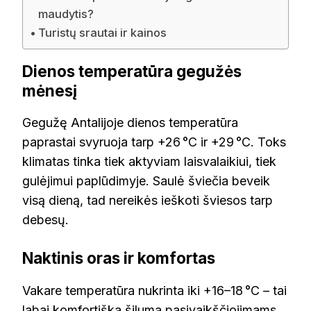
maudytis?
Turistų srautai ir kainos
Dienos temperatūra gegužės
mėnesį
Gegužę Antalijoje dienos temperatūra
paprastai svyruoja tarp +26 °C ir +29 °C. Toks
klimatas tinka tiek aktyviam laisvalaikiui, tiek
gulėjimui paplūdimyje. Saulė šviečia beveik
visą dieną, tad nereikės ieškoti šviesos tarp
debesų.
Naktinis oras ir komfortas
Vakare temperatūra nukrinta iki +16–18 °C – tai
labai komfortiška šiluma pasivaikščiojimams