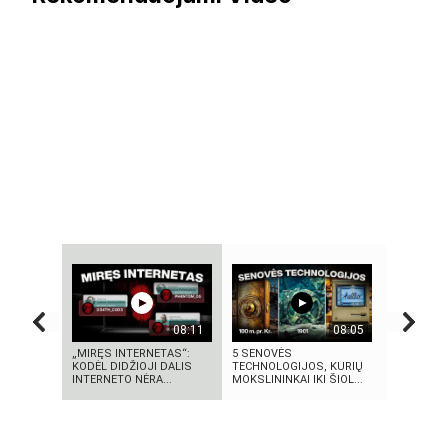
08:11
08:05
„MIRĘS INTERNETAS“:
5 SENOVĖS
Autorius 
KODĖL DIDŽIOJI DALIS
TECHNOLOGIJOS, KURIŲ
Mascinsk
INTERNETO NĖRA...
MOKSLININKAI IKI ŠIOL...