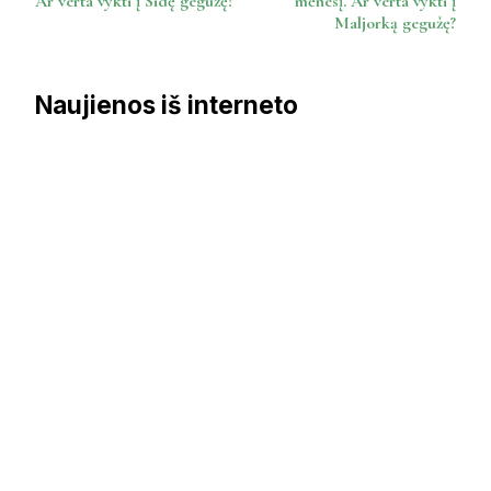
Ar verta vykti į Sidę gegužę?
mėnesį. Ar verta vykti į
Maljorką gegužę?
Naujienos iš interneto