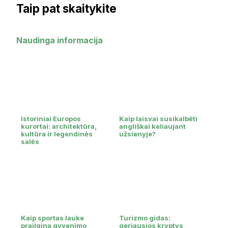
Taip pat skaitykite
Naudinga informacija
Istoriniai Europos
Kaip laisvai susikalbėti
kurortai: architektūra,
angliškai keliaujant
kultūra ir legendinės
užsienyje?
salės
Kaip sportas lauke
Turizmo gidas:
prailgina gyvenimo
geriausios kryptys