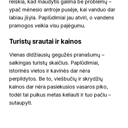
reiškia, kad maudytis galima be problemų –
ypač mėnesio antroje pusėje, kai vanduo dar
labiau įšyla. Paplūdimiai jau atviri, o vandens
pramogos veikia visu pajėgumu.
Turistų srautai ir kainos
Vienas didžiausių gegužės pranašumų –
saikingas turistų skaičius. Paplūdimiai,
istorinės vietos ir kavinės dar nėra
perpildytos. Be to, viešbučių ir skrydžių
kainos dar nėra pasiekusios vasaros piko,
todėl tai puikus metas keliauti ir tuo pačiu –
sutaupyti.