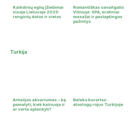
Kalėdinių eglių įžiebimai
Romantiškas savaitgalis
visoje Lietuvoje 2025:
Vilniuje: SPA, erotiniai
renginių datos ir vietos
masažai ir paslaptingos
pažintys
Turkija
Antalijos akvariumas – ką
Beleko kurortas:
pamatyti, kiek kainuoja ir
atostogų rojus Turkijoje
ar verta aplankyti?