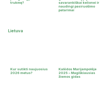
trukmę?
savarankiškai kelionei ir
naudingi pasiruošimo
patarimai
Lietuva
Kur sutikti naujuosius
Kalėdos Marijampolėje
2026 metus?
2025 – Magiškiausias
žiemos gidas