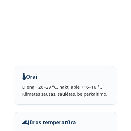
🌡️
Orai
Dieną +26–29 °C, naktį apie +16–18 °C.
Klimatas sausas, saulėtas, be perkaitimo.
🌊
Jūros temperatūra