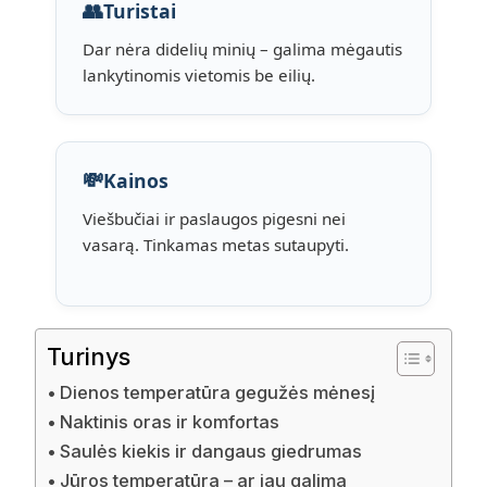
👥
Turistai
Dar nėra didelių minių – galima mėgautis
lankytinomis vietomis be eilių.
💸
Kainos
Viešbučiai ir paslaugos pigesni nei
vasarą. Tinkamas metas sutaupyti.
Turinys
Dienos temperatūra gegužės mėnesį
Naktinis oras ir komfortas
Saulės kiekis ir dangaus giedrumas
Jūros temperatūra – ar jau galima