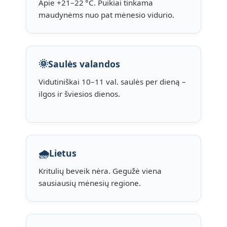
Apie +21–22 °C. Puikiai tinkama
maudynėms nuo pat mėnesio vidurio.
🌞
Saulės valandos
Vidutiniškai 10–11 val. saulės per dieną –
ilgos ir šviesios dienos.
🌧️
Lietus
Kritulių beveik nėra. Gegužė viena
sausiausių mėnesių regione.