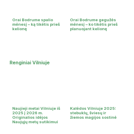
Orai Bodrume spalio
Orai Bodrume gegužės
mėnesį – ką tikėtis prieš
mėnesį – ko tikėtis prieš
kelionę
planuojant kelionę
Renginiai Vilniuje
Naujieji metai Vilniuje iš
Kalėdos Vilniuje 2025:
2025 į 2026 m.
stebuklų, šviesų ir
Originalios idėjos
žiemos magijos sostinė
Naujųjų metų sutikimui