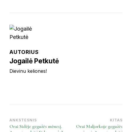
AUTORIUS
Jogailė Petkutė
Dievinu keliones!
ANKSTESNIS
KITAS
Post
Orai Sidėje gegužės mėnesį.
Orai Maljorkoje gegužės
Navigation