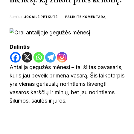
ON
Autorius
JOGAILĖ PETKUTĖ
PALIKITE KOMENTARĄ
ORAI
ANTALIJOJE
GEGUŽĖS
MĖNESĮ:
KĄ
Dalintis
ŽINOTI
PRIEŠ
KELIONĘ?
Antalija gegužės mėnesį – tai šiltas pavasaris,
kuris jau beveik primena vasarą. Šis laikotarpis
yra vienas geriausių norintiems išvengti
vasaros karščių ir minių, bet jau norintiems
šilumos, saulės ir jūros.