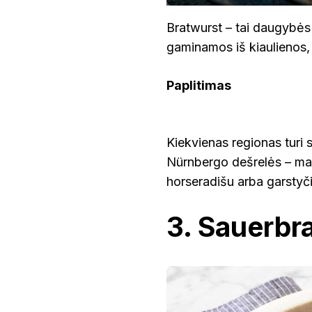
Bratwurst – tai daugybės 
gaminamos iš kiaulienos, j
Paplitimas
Kiekvienas regionas turi 
Nürnbergo dešrelės – ma
horseradišu arba garstyč
3. Sauerbr