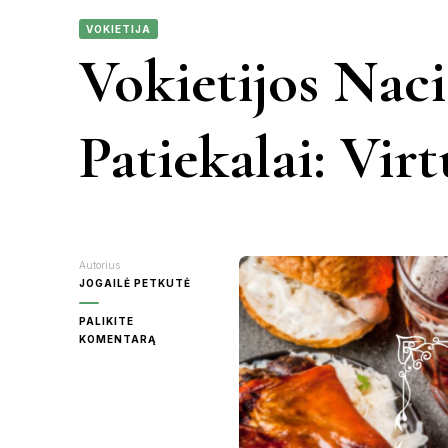
VOKIETIJA
KAUNAS
Vokietijos Naci
VIETN
KRETINGA
Patiekalai: Virt
MOLĖTAI
PANEVĖŽY
Autorius
RASEINIAI
JOGAILĖ PETKUTĖ
PALIKITE
ŠVENTOJI
ON
KOMENTARĄ
VOKIETIJOS
NACIONALINIAI
UTENA
PATIEKALAI:
VIRTUVĖS
ĮVAIROVĖ