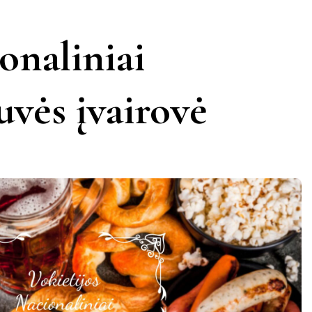
KERNAVĖ
KĖDAINIAI
LATVIJA
onaliniai
AMAS
KUPIŠKIS
MARIJAMPOLĖ
PRANCŪZIJA
uvės įvairovė
NIDA
PAGĖGIAI
ŠVEICARIJA
S
PASVALYS
PLUNGĖ
VOKIETIJA
ROKIŠKIS
ŠIAULIAI
TAURAGĖ
TELŠIAI
VILNIUS
ZARASAI