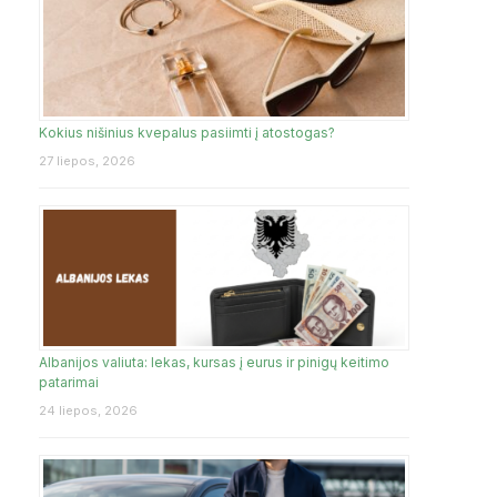
Kokius nišinius kvepalus pasiimti į atostogas?
27 liepos, 2026
Albanijos valiuta: lekas, kursas į eurus ir pinigų keitimo
patarimai
24 liepos, 2026