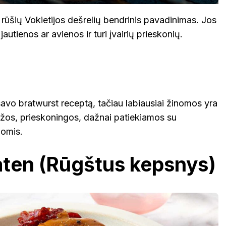
rūšių Vokietijos dešrelių bendrinis pavadinimas. Jos
autienos ar avienos ir turi įvairių prieskonių.
savo bratwurst receptą, tačiau labiausiai žinomos yra
žos, prieskoningos, dažnai patiekiamos su
iomis.
aten (Rūgštus kepsnys)