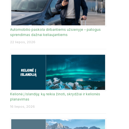
Automobilio paskola dirbantiems užsienyje – patogus
sprendimas dažnai keliaujantiems
22 liepos, 2026
Kelionė į Islandiją: ką reikia žinoti, skrydžiai ir kelionės
planavimas
16 liepos, 2026