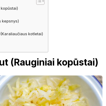
 kopūstai)
s kepsnys)
)
(Karaliaučiaus kotletai)
ut (Rauginiai kopūstai)