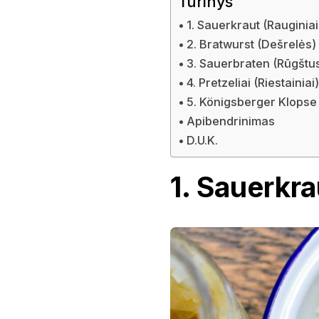
Turinys
1. Sauerkraut (Rauginiai
2. Bratwurst (Dešrelės)
3. Sauerbraten (Rūgštu
4. Pretzeliai (Riestainiai
5. Königsberger Klopse 
Apibendrinimas
D.U.K.
1. Sauerkra