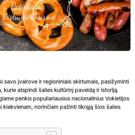
si savo įvairove ir regioniniais skirtumais, pasižyminti
 kurie atspindi šalies kultūrinį paveldą ir istoriją.
iame penkis populiariausius nacionalinius Vokietijos
ni kiekvienam, norinčiam pažinti tikrąją šios šalies