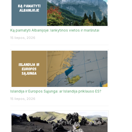
Ką pamatyti Albanijoje: lankytinos vietos ir maršrutai
15 liepos, 2026
Islandija ir Europos Sąjunga: ar Islandija priklauso ES?
15 liepos, 2026