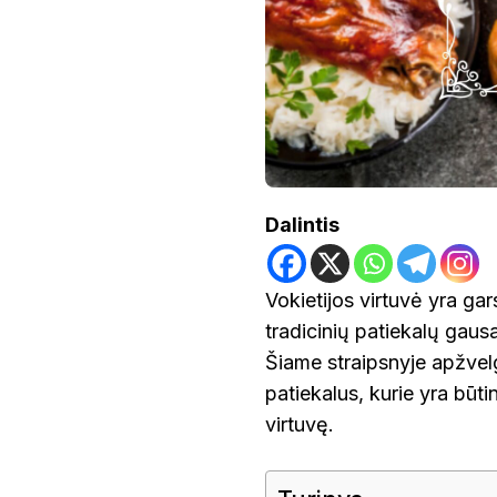
Dalintis
Vokietijos virtuvė yra gar
tradicinių patiekalų gausa,
Šiame straipsnyje apžvelg
patiekalus, kurie yra būti
virtuvę.