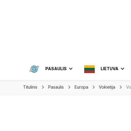
Apkeliauk.lt
PASAULIS
LIETUVA
Titulinis
Pasaulis
Europa
Vokietija
Vo
AMERIKA
ALYTUS
AZIJA
ELEKTRĖN
MEKSIKA
BRAZIL
INDON
JONIŠKIS
JORDA