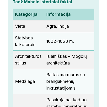
Tadž Mahalo istoriniai faktai
Kategorija
Informacija
Vieta
Agra, Indija
Statybos
1632–1653 m.
laikotarpis
Architektūros
Islamiškas – Mogolų
stilius
architektūra
Baltas marmuras su
Medžiaga
brangakmenių
inkrustacijomis
Pasakojama, kad po
statybų imperatorius