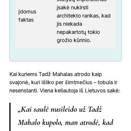
įsakė nukirsti
Įdomus
architekto rankas, kad
faktas
jis niekada
nepakartotų tokio
grožio kūrinio.
Kai kuriems Tadž Mahalas atrodo kaip
svajonė, kuri išliko per šimtmečius – tobula ir
nesenstanti. Viena keliautoja iš Lietuvos sakė:
„Kai saulė nusileido už Tadž
Mahalo kupolo, man atrodė, kad