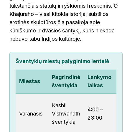
tūkstančiais statulų ir ryškiomis freskomis. O
Khajuraho – visai kitokia istorija: subtilios
erotinės skulptūros čia pasakoja apie
kūniškumo ir dvasios santykį, kuris niekada
nebuvo tabu Indijos kultūroje.
Šventyklų miestų palyginimo lentelė
Pagrindinė
Lankymo
Miestas
Įėjim
šventykla
laikas
Kashi
4:00 –
Varanasis
Vishwanath
Nemo
23:00
šventykla