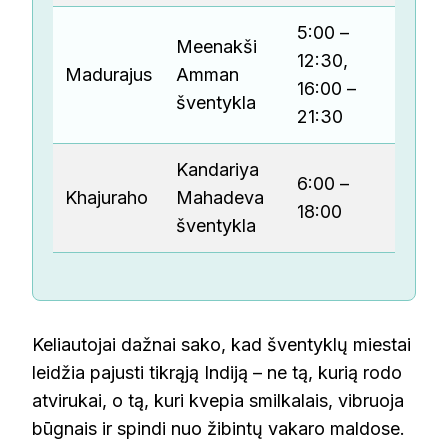
5:00 –
Meenakši
Nemo
12:30,
Madurajus
Amman
mokes
16:00 –
šventykla
fotoa
21:30
Kandariya
6:00 –
700 
Khajuraho
Mahadeva
18:00
suau
šventykla
Keliautojai dažnai sako, kad šventyklų miestai
leidžia pajusti tikrąją Indiją – ne tą, kurią rodo
atvirukai, o tą, kuri kvepia smilkalais, vibruoja
būgnais ir spindi nuo žibintų vakaro maldose.