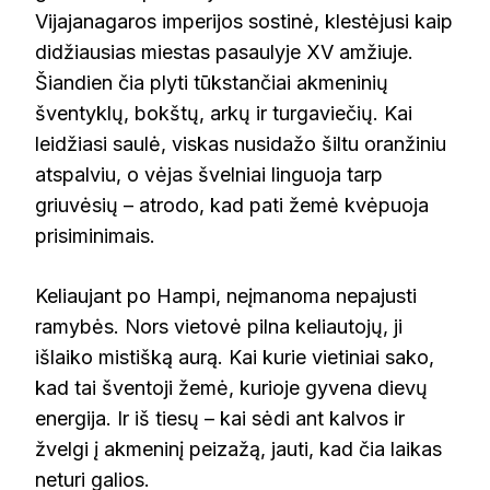
Vijajanagaros imperijos sostinė, klestėjusi kaip
didžiausias miestas pasaulyje XV amžiuje.
Šiandien čia plyti tūkstančiai akmeninių
šventyklų, bokštų, arkų ir turgaviečių. Kai
leidžiasi saulė, viskas nusidažo šiltu oranžiniu
atspalviu, o vėjas švelniai linguoja tarp
griuvėsių – atrodo, kad pati žemė kvėpuoja
prisiminimais.
Keliaujant po Hampi, neįmanoma nepajusti
ramybės. Nors vietovė pilna keliautojų, ji
išlaiko mistišką aurą. Kai kurie vietiniai sako,
kad tai šventoji žemė, kurioje gyvena dievų
energija. Ir iš tiesų – kai sėdi ant kalvos ir
žvelgi į akmeninį peizažą, jauti, kad čia laikas
neturi galios.