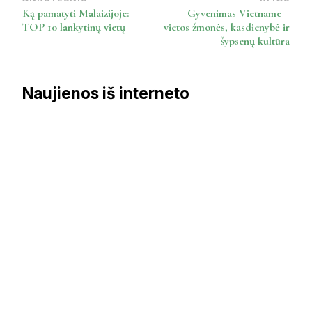
Post
Ką pamatyti Malaizijoje:
Gyvenimas Vietname –
Navigation
TOP 10 lankytinų vietų
vietos žmonės, kasdienybė ir
šypsenų kultūra
Naujienos iš interneto