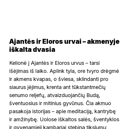
Ajantės ir Eloros urvai – akmenyje
iškalta dvasia
Kelionė į Ajantės ir Eloros urvus – tarsi
išėjimas iš laiko. Aplink tyla, ore tvyro drėgmė
ir akmens kvapas, o šviesa, sklindanti pro
siaurus įėjimus, krenta ant tūkstantmečių
senumo reljefų, atvaizduojančių Budą,
šventuosius ir mitinius gyvūnus. Čia akmuo
pasakoja istorijas – apie meditaciją, kantrybę
ir amžinybę. Uolose iškaltos salės, šventyklos
ir gyvenamieji kambariai stebina tikslumu: