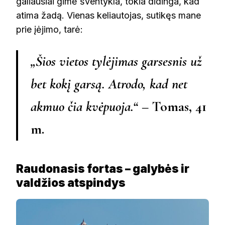
galiausiai gimė šventykla, tokia didinga, kad
atima žadą. Vienas keliautojas, sutikęs mane
prie įėjimo, tarė:
„Šios vietos tylėjimas garsesnis už
bet kokį garsą. Atrodo, kad net
akmuo čia kvėpuoja.“
– Tomas, 41
m.
Raudonasis fortas – galybės ir
valdžios atspindys