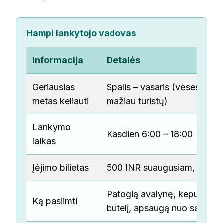
Hampi lankytojo vadovas
Informacija
Detalės
Geriausias
Spalis – vasaris (vėsesnis kl
metas keliauti
mažiau turistų)
Lankymo
Kasdien 6:00 – 18:00
laikas
Įėjimo bilietas
500 INR suaugusiam, 250 IN
Patogią avalynę, kepurę, v
Ką pasiimti
butelį, apsaugą nuo saulės