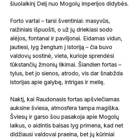
šiuolaikinį Delį nuo Mogolų imperijos didybės.
Forto vartai – tarsi šventiniai: masyvūs,
raižiniais išpuošti, o už jų driekiasi sodo
alėjos, fontanai ir paviljonai. Eidamas vidun,
jautiesi, lyg žengtum į istoriją – čia buvo
valdovų sostinė, vieta, kurioje sprendėsi
tūkstančių žmonių likimai. Šiandien fortas –
tylus, bet jo sienos, atrodo, vis dar šnabžda
istorijas apie galybę, intrigas ir meilę.
Naktį, kai Raudonasis fortas apšviečiamas
auksine šviesa, atmosfera tampa magiška.
Šviesų ir garso šou pasakoja apie Mogolų
laikus, o aidintis balsas lyg primena, kad net
didžiausi valdovai praeina, bet jų kūriniai