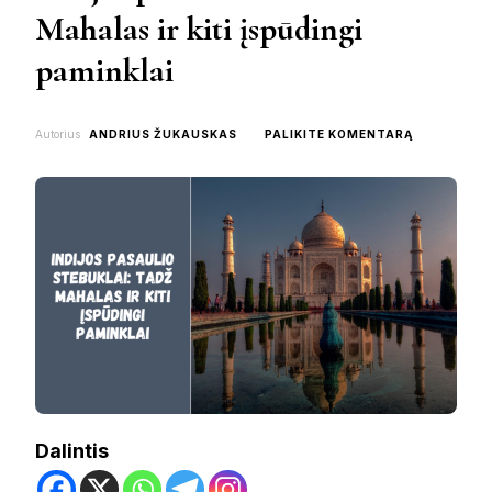
Mahalas ir kiti įspūdingi
paminklai
ON
Autorius
ANDRIUS ŽUKAUSKAS
PALIKITE KOMENTARĄ
INDIJOS
PASAULIO
STEBUKLAI:
TADŽ
MAHALAS
IR
KITI
ĮSPŪDINGI
PAMINKLAI
Dalintis