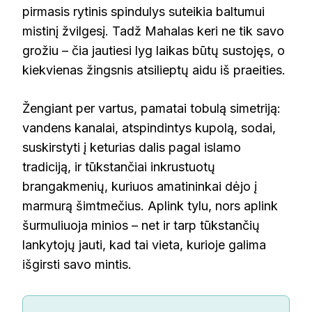
pirmasis rytinis spindulys suteikia baltumui
mistinį žvilgesį. Tadž Mahalas keri ne tik savo
grožiu – čia jautiesi lyg laikas būtų sustojęs, o
kiekvienas žingsnis atsilieptų aidu iš praeities.
Žengiant per vartus, pamatai tobulą simetriją:
vandens kanalai, atspindintys kupolą, sodai,
suskirstyti į keturias dalis pagal islamo
tradiciją, ir tūkstančiai inkrustuotų
brangakmenių, kuriuos amatininkai dėjo į
marmurą šimtmečius. Aplink tylu, nors aplink
šurmuliuoja minios – net ir tarp tūkstančių
lankytojų jauti, kad tai vieta, kurioje galima
išgirsti savo mintis.