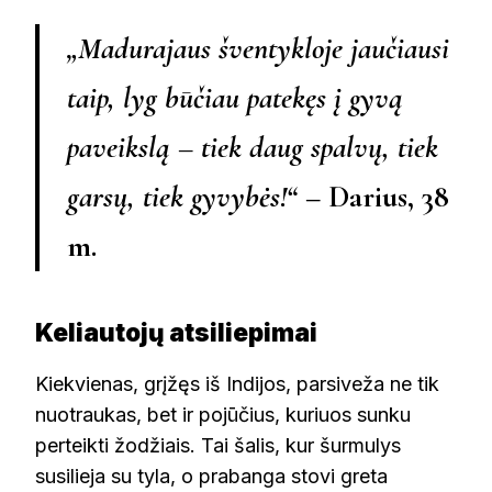
„Madurajaus šventykloje jaučiausi
taip, lyg būčiau patekęs į gyvą
paveikslą – tiek daug spalvų, tiek
garsų, tiek gyvybės!“
– Darius, 38
m.
Keliautojų atsiliepimai
Kiekvienas, grįžęs iš Indijos, parsiveža ne tik
nuotraukas, bet ir pojūčius, kuriuos sunku
perteikti žodžiais. Tai šalis, kur šurmulys
susilieja su tyla, o prabanga stovi greta