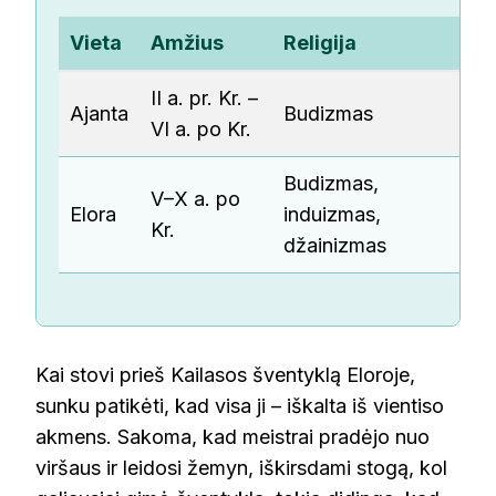
Vieta
Amžius
Religija
Yp
II a. pr. Kr. –
Nu
Ajanta
Budizmas
VI a. po Kr.
išl
Budizmas,
V–X a. po
Ka
Elora
induizmas,
Kr.
išk
džainizmas
Kai stovi prieš Kailasos šventyklą Eloroje,
sunku patikėti, kad visa ji – iškalta iš vientiso
akmens. Sakoma, kad meistrai pradėjo nuo
viršaus ir leidosi žemyn, iškirsdami stogą, kol