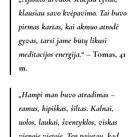
klausiau savo kvėpavimo. Tai buvo
pirmas kartas, kai akmuo atrodė
gyvas, tarsi jame būtų likusi
meditacijos energija.“
– Tomas, 41
m.
„Hampi man buvo atradimas –
ramus, hipiškas, šiltas. Kalnai,
uolos, laukai, šventyklos, viskas
vienoje vietoje. Ten pajutau, kad