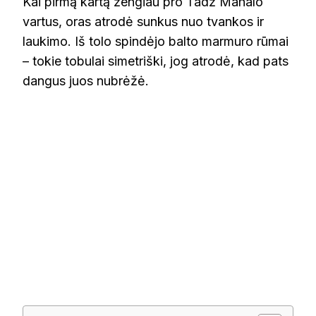
Kai pirmą kartą žengiau pro Tadž Mahalo
vartus, oras atrodė sunkus nuo tvankos ir
laukimo. Iš tolo spindėjo balto marmuro rūmai
– tokie tobulai simetriški, jog atrodė, kad pats
dangus juos nubrėžė.