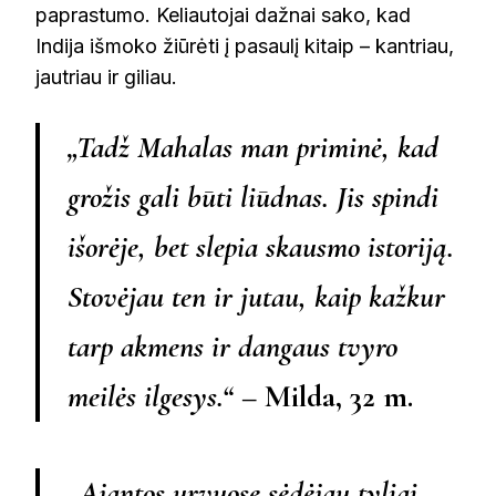
paprastumo. Keliautojai dažnai sako, kad
Indija išmoko žiūrėti į pasaulį kitaip – kantriau,
jautriau ir giliau.
„Tadž Mahalas man priminė, kad
grožis gali būti liūdnas. Jis spindi
išorėje, bet slepia skausmo istoriją.
Stovėjau ten ir jutau, kaip kažkur
tarp akmens ir dangaus tvyro
meilės ilgesys.“
– Milda, 32 m.
„Ajantos urvuose sėdėjau tyliai,