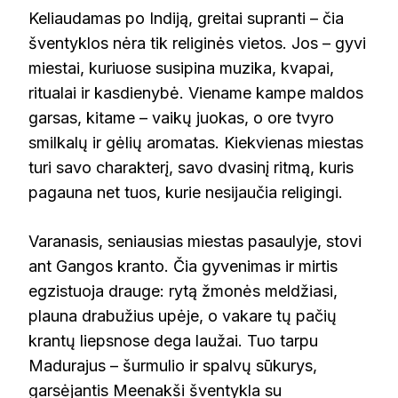
Keliaudamas po Indiją, greitai supranti – čia
šventyklos nėra tik religinės vietos. Jos – gyvi
miestai, kuriuose susipina muzika, kvapai,
ritualai ir kasdienybė. Viename kampe maldos
garsas, kitame – vaikų juokas, o ore tvyro
smilkalų ir gėlių aromatas. Kiekvienas miestas
turi savo charakterį, savo dvasinį ritmą, kuris
pagauna net tuos, kurie nesijaučia religingi.
Varanasis, seniausias miestas pasaulyje, stovi
ant Gangos kranto. Čia gyvenimas ir mirtis
egzistuoja drauge: rytą žmonės meldžiasi,
plauna drabužius upėje, o vakare tų pačių
krantų liepsnose dega laužai. Tuo tarpu
Madurajus – šurmulio ir spalvų sūkurys,
garsėjantis Meenakši šventykla su