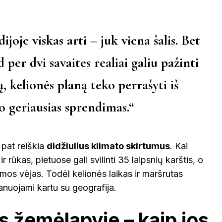
joje viskas arti – juk viena šalis. Bet
 per dvi savaites realiai galiu pažinti
, kelionės planą teko perrašyti iš
vo geriausias sprendimas.“
p pat reiškia
didžiulius klimato skirtumus
. Kai
 rūkas, pietuose gali svilinti 35 laipsnių karštis, o
os vėjas. Todėl kelionės laikas ir maršrutas
planuojami kartu su geografija.
os žemėlapyje – kaip jos