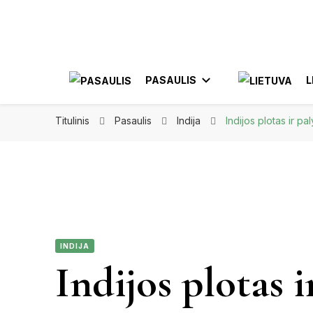
Apkeliauk.lt
PASAULIS
L
Titulinis
Pasaulis
Indija
Indijos plotas ir pa
AZIJA
AL
AMERIKA
ELE
MEKSIKA
INDIJA
JON
Indijos plotas 
KA