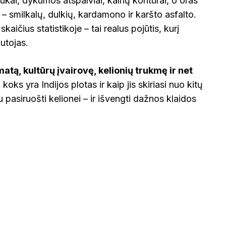
aukai, dykumos atspalviai, kalnų kontūrai, o oras
 – smilkalų, dulkių, kardamono ir karšto asfalto.
skaičius statistikoje – tai realus pojūtis, kurį
VOKIETI
utojas.
matą, kultūrų įvairovę, kelionių trukmę ir net
, koks yra Indijos plotas ir kaip jis skiriasi nuo kitų
au pasiruošti kelionei – ir išvengti dažnos klaidos