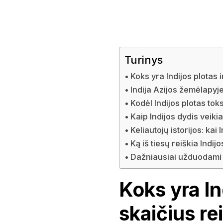
Turinys
Koks yra Indijos plotas i
Indija Azijos žemėlapyje
Kodėl Indijos plotas tok
Kaip Indijos dydis veik
Keliautojų istorijos: kai
Ką iš tiesų reiškia Indij
Dažniausiai užduodami 
Koks yra Ind
skaičius re