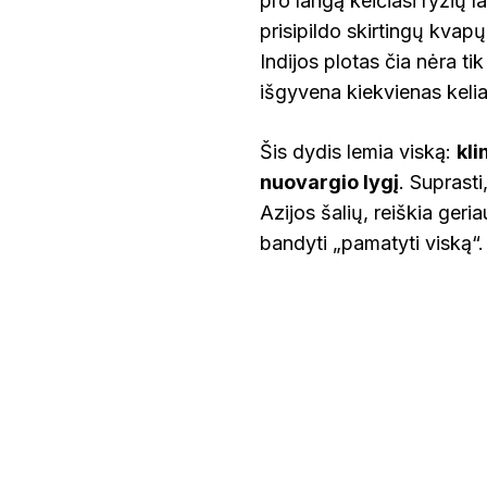
pro langą keičiasi ryžių l
ŠALIMIS:
KĄ
prisipildo skirtingų kvapų
REIŠKIA
Indijos plotas čia nėra tik 
KELIAUTI
PO
išgyvena kiekvienas kelia
MILŽINĄ?
Šis dydis lemia viską:
kli
nuovargio lygį
. Suprasti
Azijos šalių, reiškia geri
bandyti „pamatyti viską“.