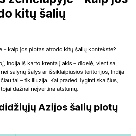
do kitų šalių
?
, Indija iš karto krenta į akis – didelė, vientisa,
nei salynų šalys ar išsiklaipiusios teritorijos, Indija
u tai – tik iliuzija. Kai pradedi lyginti skaičius,
tojai dažnai neįvertina atstumų.
 didžiųjų Azijos šalių plotų