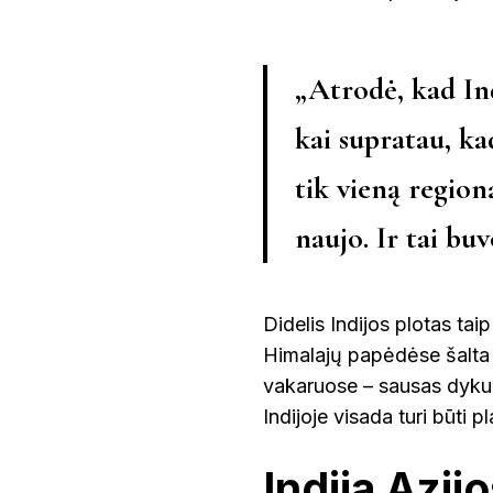
„Atrodė, kad Indi
kai supratau, kad
tik vieną regioną
naujo. Ir tai bu
Didelis Indijos plotas tai
Himalajų papėdėse šalta ir
vakaruose – sausas dykum
Indijoje visada turi būti 
Indija Azij