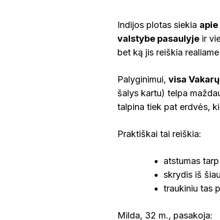
Indijos plotas siekia
apie
valstybe pasaulyje
ir vi
bet ką jis reiškia realiam
Palyginimui,
visa Vakarų
šalys kartu) telpa maždaug
talpina tiek pat erdvės, k
Praktiškai tai reiškia:
atstumas tarp
skrydis iš šiau
traukiniu tas
Milda, 32 m., pasakoja: