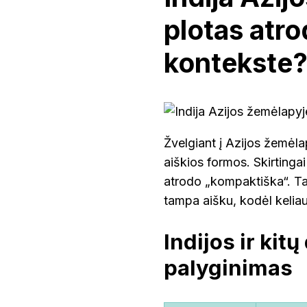
plotas atro
kontekste
Žvelgiant į Azijos žemėlapį
aiškios formos. Skirtingai 
atrodo „kompaktiška“. Tačia
tampa aišku, kodėl keliau
Indijos ir kitų
palyginimas