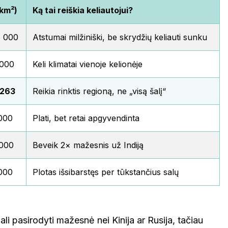
(km²)
Ką tai reiškia keliautojui?
8 000
Atstumai milžiniški, be skrydžių keliauti sunku
 000
Keli klimatai vienoje kelionėje
 263
Reikia rinktis regioną, ne „visą šalį“
000
Plati, bet retai apgyvendinta
 000
Beveik 2× mažesnis už Indiją
000
Plotas išsibarstęs per tūkstančius salų
gali pasirodyti mažesnė nei Kinija ar Rusija, tačiau