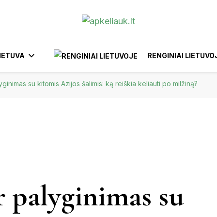
IETUVA
RENGINIAI LIETUVO
lyginimas su kitomis Azijos šalimis: ką reiškia keliauti po milžiną?
ANYKŠČIAI
BIRŠTONAS
AFRIKA
YTUS
EUROPA
KTRĖNAI
GARGŽDAI
IGNALINA
IZRAELIS
BELGIJA
BRAZILIJA
INDONEZIJA
FILIPINAI
EGIPTAS
MAROKA
IŠKIS
JUODKRANTĖ
JURBARKAS
ir palyginimas su
KĖDAINIAI
UNAS
KERNAVĖ