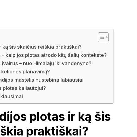
r ką šis skaičius reiškia praktiškai?
 – kaip jos plotas atrodo kitų šalių kontekste?
s įvairus – nuo Himalajų iki vandenyno?
ia kelionės planavimą?
 Indijos mastelis nustebina labiausiai
os plotas keliautojui?
klausimai
ijos plotas ir ką šis
iškia praktiškai?