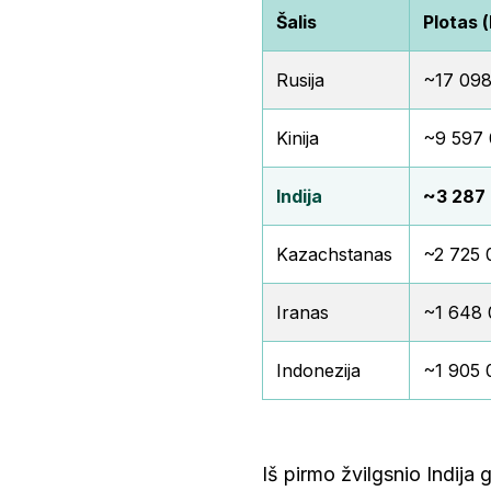
Šalis
Plotas 
Rusija
~17 09
Kinija
~9 597
Indija
~3 287
Kazachstanas
~2 725 
Iranas
~1 648
Indonezija
~1 905 
Iš pirmo žvilgsnio Indija 