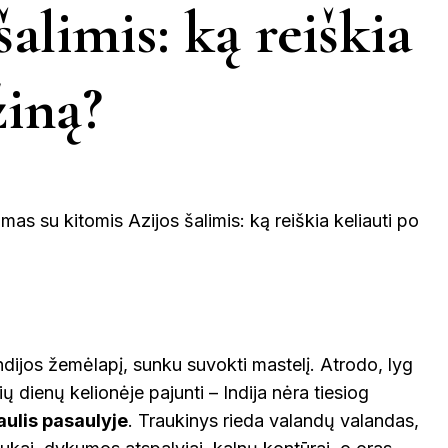
KINIJA
alimis: ką reiškia
GRAIKIJA
JORDANIJA
MALAIZ
ETINGA
KUPIŠKIS
MARIJAMPO
žiną?
LATVIJA
NIDA
VIETNAMAS
ĖTAI
PAGĖGIAI
NEVĖŽYS
PASVALYS
PLUNGĖ
EINIAI
ROKIŠKIS
ŠIAULIAI
PRAN
NTOJI
ndijos žemėlapį, sunku suvokti mastelį. Atrodo, lyg
TAURAGĖ
TELŠIAI
ių dienų kelionėje pajunti – Indija nėra tiesiog
ŠVEICA
aulis pasaulyje
. Traukinys rieda valandų valandas,
ENA
VILNIUS
ZARASAI