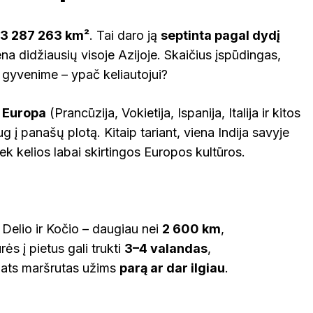
 3 287 263 km²
. Tai daro ją
septinta pagal dydį
ena didžiausių visoje Azijoje. Skaičius įspūdingas,
e gyvenime – ypač keliautojui?
 Europa
(Prancūzija, Vokietija, Ispanija, Italija ir kitos
 į panašų plotą. Kitaip tariant, viena Indija savyje
iek kelios labai skirtingos Europos kultūros.
 Delio ir Kočio – daugiau nei
2 600 km
,
rės į pietus gali trukti
3–4 valandas
,
 pats maršrutas užims
parą ar dar ilgiau
.