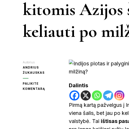
kitomis Azijos š
KR
keliauti po mil
MOL
PA
Autorius
ANDRIUS
ŽUKAUSKAS
RAS
PALIKITE
Dalintis
ON
KOMENTARĄ
INDIJOS
PLOTAS
ŠVE
Pirmą kartą pažvelgus į I
IR
PALYGINIMAS
viena šalis, bet jau po kel
SU
KITOMIS
valstybė. Tai
ištisas pas
UT
AZIJOS