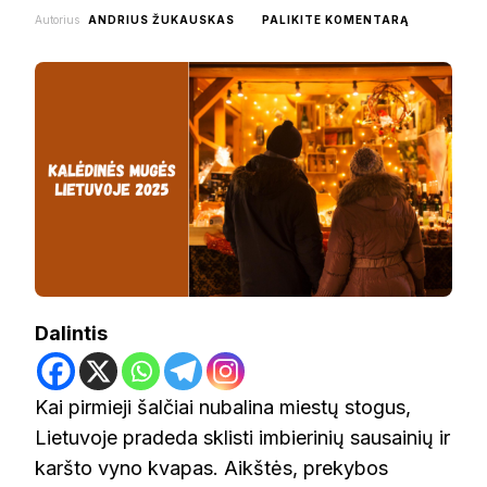
ON
Autorius
ANDRIUS ŽUKAUSKAS
PALIKITE KOMENTARĄ
KALĖDINĖS
MUGĖS
LIETUVOJE
2025
Dalintis
Kai pirmieji šalčiai nubalina miestų stogus,
Lietuvoje pradeda sklisti imbierinių sausainių ir
karšto vyno kvapas. Aikštės, prekybos