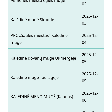
Akmenės miesto eglės mugė
02
02
2025-12-
20
Kalėdinė mugė Skuode
03
05
PPC „Saulės miestas“ Kalėdinė
2025-12-
20
mugė
04
23
2025-12-
20
Kalėdinė dovanų mugė Ukmergėje
05
05
2025-12-
20
Kalėdinė mugė Tauragėje
05
04
2025-12-
20
KALĖDINĖ MENO MUGĖ (Kaunas)
06
07