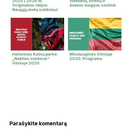
2025 į 2026 m.
stebuklų, šviesų ir
Originalios idėjos
žiemos magijos sostinė
Naujųjų metų sutikimui
Helovinas Kalnų parke:
Mindauginės Vilniuje
„Nakties valdovai“
2025: Programa
Vilniuje 2025
Parašykite komentarą