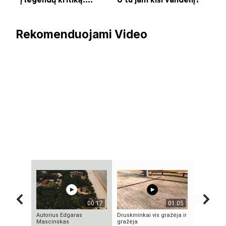
Rekomenduojami Video
00:17
01:05
Autorius Edgaras
Druskininkai vis gražėja ir
KAS TAS „
Mascinskas
gražėja
NEPAAIŠK