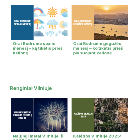
Orai Bodrume spalio
Orai Bodrume gegužės
mėnesį – ką tikėtis prieš
mėnesį – ko tikėtis prieš
kelionę
planuojant kelionę
Renginiai Vilniuje
Naujieji metai Vilniuje iš
Kalėdos Vilniuje 2025: