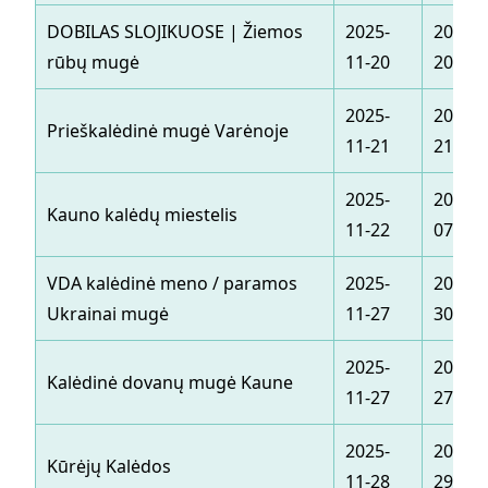
DOBILAS SLOJIKUOSE | Žiemos
2025-
2025-1
rūbų mugė
11-20
20
2025-
2025-1
Prieškalėdinė mugė Varėnoje
11-21
21
2025-
2026-0
Kauno kalėdų miestelis
11-22
07
VDA kalėdinė meno / paramos
2025-
2025-1
Ukrainai mugė
11-27
30
2025-
2025-1
Kalėdinė dovanų mugė Kaune
11-27
27
2025-
2025-1
Kūrėjų Kalėdos
11-28
29