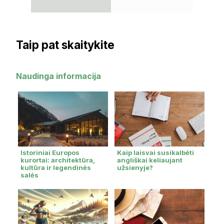
SOCIALIN
Taip pat skaitykite
Naudinga informacija
Istoriniai Europos
Kaip laisvai susikalbėti
kurortai: architektūra,
angliškai keliaujant
kultūra ir legendinės
užsienyje?
salės