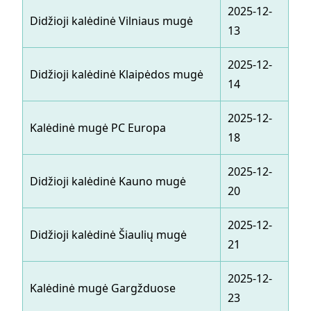
2025-12-
20
Didžioji kalėdinė Vilniaus mugė
13
14
2025-12-
20
Didžioji kalėdinė Klaipėdos mugė
14
14
2025-12-
20
Kalėdinė mugė PC Europa
18
23
2025-12-
20
Didžioji kalėdinė Kauno mugė
20
20
2025-12-
20
Didžioji kalėdinė Šiaulių mugė
21
21
2025-12-
20
Kalėdinė mugė Gargžduose
23
24