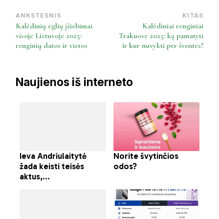
ANKSTESNIS
KITAS
Post
Kalėdinių eglių įžiebimai
Kalėdiniai renginiai
Navigation
visoje Lietuvoje 2025:
Trakuose 2025: ką pamatyti
renginių datos ir vietos
ir kur nuvykti per šventes?
Naujienos iš interneto