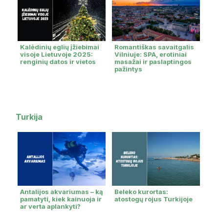
Kalėdinių eglių įžiebimai
Romantiškas savaitgalis
visoje Lietuvoje 2025:
Vilniuje: SPA, erotiniai
renginių datos ir vietos
masažai ir paslaptingos
pažintys
Turkija
Antalijos akvariumas – ką
Beleko kurortas:
pamatyti, kiek kainuoja ir
atostogų rojus Turkijoje
ar verta aplankyti?