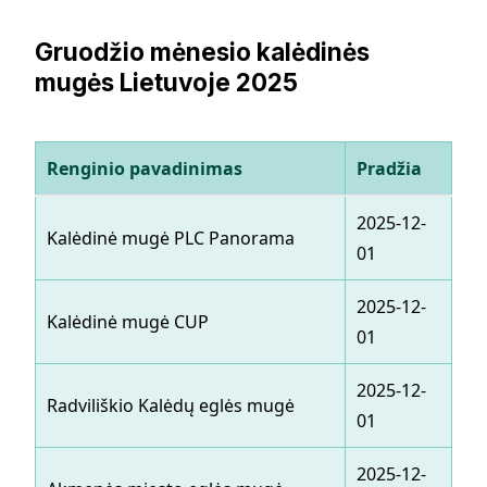
Gruodžio mėnesio kalėdinės
mugės Lietuvoje 2025
Renginio pavadinimas
Pradžia
Pa
2025-12-
20
Kalėdinė mugė PLC Panorama
01
24
2025-12-
20
Kalėdinė mugė CUP
01
23
2025-12-
20
Radviliškio Kalėdų eglės mugė
01
01
2025-12-
20