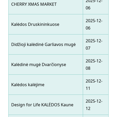
2025-12-
20
CHERRY XMAS MARKET
06
07
2025-12-
20
Kalėdos Druskininkuose
06
31
2025-12-
20
Didžioji kalėdinė Garliavos mugė
07
07
2025-12-
20
Kalėdinė mugė Dvarčionyse
08
13
2025-12-
20
Kalėdos kalėjime
11
14
2025-12-
20
Design for Life KALĖDOS Kaune
12
14