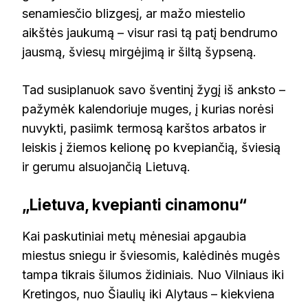
senamiesčio blizgesį, ar mažo miestelio
aikštės jaukumą – visur rasi tą patį bendrumo
jausmą, šviesų mirgėjimą ir šiltą šypseną.
Tad susiplanuok savo šventinį žygį iš anksto –
pažymėk kalendoriuje muges, į kurias norėsi
nuvykti, pasiimk termosą karštos arbatos ir
leiskis į žiemos kelionę po kvepiančią, šviesią
ir gerumu alsuojančią Lietuvą.
„Lietuva, kvepianti cinamonu“
Kai paskutiniai metų mėnesiai apgaubia
miestus sniegu ir šviesomis, kalėdinės mugės
tampa tikrais šilumos židiniais. Nuo Vilniaus iki
Kretingos, nuo Šiaulių iki Alytaus – kiekviena