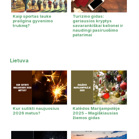
Kaip sportas lauke
Turizmo gidas:
prailgina gyvenimo
geriausios kryptys
trukmę?
savarankiškai kelionei ir
naudingi pasiruošimo
patarimai
Lietuva
Kur sutikti naujuosius
Kalėdos Marijampolėje
2026 metus?
2025 – Magiškiausias
žiemos gidas