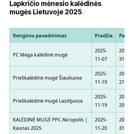
Lapkričio mėnesio kalėdinės
mugės Lietuvoje 2025
Renginio pavadinimas
Pradžia
Pabai
2025-
2025-1
PC Mega kalėdinė mugė
11-07
31
2025-
2025-1
Prieškalėdinė mugė Šiauliuose
11-19
21
2025-
2025-1
Prieškalėdinė mugė Lazdijuose
11-19
20
KALĖDINĖ MUGĖ PPC Akropolis |
2025-
2025-1
Kaunas 2025
11-20
31